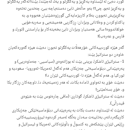
كورد ده‌بێ له‌ ئێستاوه‌ یه‌كڕیز و یه‌كگرتو و یه‌ك ئه‌جێندا، بێت! ئه‌گه‌ر یه‌كگرتو
و یه‌كڕیز نه‌بو، چی!؟ به‌و حاڵه‌ش نابێ ده‌سته‌پاچه‌ ببێ، چه‌ندین نه‌ته‌وه‌
یه‌كڕیزیش نه‌بوون، به‌لام كاریزمایه‌كی گورزوه‌شێنیان هه‌بووه‌ و، به‌
پاكتاوكردن و وه‌لانانی ویژدان: ڕزگاریی هه‌میشه‌یی و سه‌ربه‌خۆیی
خولقاندووه‌! ساتی هه‌ستیار: ویژدان نابێ بخه‌یته‌كار بۆ پاراستنی (تورك و
فارس و عه‌ره‌ب)!
گه‌ر هێزه‌ كوردییه‌كانی خۆرهه‌ڵات یه‌كگر‌تو نه‌بون: ده‌بێت هیزه‌ گه‌وره‌كه‌یان
خاوه‌ن دو ستراتیژ بێت:
1- ستراتیژی ئاشكرا، بریتی بێت له‌ بوژانه‌وه‌ی (سیاسیی- جه‌ماوه‌ریی) و
په‌ره‌پێدانی دبلۆماسیه‌تی جه‌زبكار، هه‌م له‌گه‌ل ئه‌مریكا-ئه‌وروپا- سعودیه‌ و
توركیا و، هه‌م له‌گه‌ڵ هێزه‌ نا-كوردییه‌كانی ئێران دا!
ده‌بێت خۆی به‌ ته‌واوی ئاماده‌ بكات، له‌ هه‌ر زه‌مینه‌یه‌ك دا، ناوچه‌كان ڕزگار بكا
و، خۆی بسه‌لمێنێ!
ده‌بێت له‌ ستراتیژی ئاشكرا، گوتاری: (مافی چاره‌نوس بێت به‌ شێوه‌ی
فیدراڵی).
ده‌بێت له‌ ئێستاوه‌، ده‌ست بكات به‌ په‌ره‌پێدانی دبلۆماسیه‌تێكی جه‌زبكاری
كاریگه‌ردانه‌ر، به‌تایبه‌ت سه‌دان به‌ڵگه‌ له‌سه‌ر كرده‌وه‌ تیرۆریستییه‌كانی
ڕژێمی ئێران، پێشكه‌ش به‌ كنسوڵ و باڵوێزه‌كانی ئه‌مریكا و ئیسرائیل و