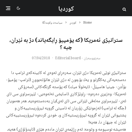
کوردیا
Home
کوردی
سیاسەت وکومەڵگا
ستراتیژی ئه‌مریكا (كه‌ پۆمپیۆ ڕایگه‌یاند) دژ به‌ ئێران،
چیه‌ ؟
سەرنووسەران - Editorial board
·
07/04/2018
ستراتیژی نوێی ئه‌مریكا دژی ئێران، سه‌ره‌ڕای ئه‌وه‌ی له‌ كابینه‌كه‌ی ترامپ دا
ده‌سته‌یه‌كی یه‌كگرتو و یه‌ك بۆچون له‌ دژی ئێران هاتۆته‌بوون (ترامپ- پۆمیۆ-
بۆڵتن- جینیا هاسپێڵ- ئایه‌توڵا میك) كه‌ پۆسته‌ گرنگه‌كانی (سه‌رۆكی
ئه‌مریكا- وه‌زیری ده‌ره‌وه‌- ڕاوێژكاری ئاسایشی نه‌ته‌وه‌یی- لێپرسراوی سی ئای
ئه‌ی- لێپرسراوی مه‌له‌فی ئێرانی سی ئای ئه‌ی)یان به‌ده‌سته‌وه‌یه‌، هه‌ر هه‌مویان
(جگه‌ له‌ ترامپ) ئه‌زمونێكی زۆریان له‌ ناسینی گروپه‌ تیرۆریستییه‌كان و
پشتیوانی ئێران له‌ گروپه‌ تیرۆریستیه‌كان و، خودی كرده‌وه‌ تیرۆریستییه‌كانی
ئێران له‌ جیهان دا، هه‌یه‌!
هه‌میشه‌ نوسیومه‌ و وتومه‌: ئه‌م ڕژێمه‌ی ئێران ماده‌م هێزی (ئایدۆلۆژی) هه‌یه‌،