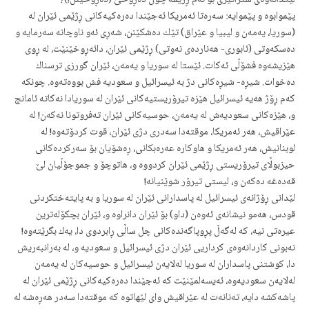
لێكدانه‌وه‌ی ستراتیژی بۆ ئه‌م ڕژێمه‌ چۆن ده‌ڕوخێ (ده‌ڕوخێنن!)؟
پێموابوه‌ و پێموایه‌: سه‌ره‌تا ئه‌مریكا ئه‌جێندا ده‌ره‌كیه‌كانی ڕژێمی ئێران له‌
(سوریا، یه‌مه‌ن و لیبیا و عێراق) تێك ده‌شكێنن، شه‌ڕی ئه‌و ناوچانه‌ سه‌رمایه‌ و
ده‌سكه‌وتی (ئابوری- هه‌نارده‌ی نه‌وتی) ڕژێمی ئێران، دائه‌ڕوخێنێت، له‌ ڕوی
هێزیشه‌وه‌ فشۆڵی ئه‌كات. ئێستا له‌ سوریا و یه‌مه‌ن، ئێران گورزی ترسناك
ده‌خوات. شیڕه‌- شیڕه‌كانی دژ به‌ ئیسرائیل و سعودیه‌ فش بووه‌ته‌وه‌. چونكه‌
كه‌م ڕۆژ هه‌یه‌ ئیسرائیل هێزه‌ تیرۆریستیه‌كانی ئێران له‌ سوریادا نه‌كاته‌ ئامانج
و، هێزه‌كانی سعودیه‌ش له‌ یه‌مه‌ن، حوسیه‌كانی ئێران ته‌فروتونا نه‌كه‌ن! له‌
عێراقیش، هه‌ر ئه‌مریكا، موقته‌دا سه‌دری دژی ئێران، قوت كردۆته‌وه‌! له‌
لوبنانیش، هه‌ر ئه‌مریكا و هاوكاره‌ عه‌ره‌بكانی، ڕه‌شۆیان بۆ سه‌ركرده‌كانی
حیزبوڵای تیرۆریستی ڕژێمی ئێران كردووه‌ و، هاتوچۆ و جموجۆڵیان لێ
قه‌ده‌غه‌ ده‌كه‌ن و، لیستی تیرۆر شوێنیانه‌!
لێدانی ڕۆژانه‌ی ئیسرائیل له‌ پاسدارانی ئێران له‌ سوریا و به‌ پایته‌ختكردنی
قودس، هه‌مو نیشانه‌ی ئه‌وه‌ن (داو) بۆ ئێران دانراوه‌ و، ئێران بچكۆله‌ترین
عیره‌تی نیه‌، كه‌ له‌گه‌ڵ پڕوپاگه‌نده‌كانی چل ساڵی ڕابردوی دا، یه‌ك بگرێته‌وه‌!
نه‌بونی كاردانه‌وه‌ی كرداریی ئێران دژی ئیسرائیل و سعودیه‌ و، له‌ به‌رانبه‌ریش
دا، كوشتنی پاسداران له‌ سوریا له‌لایه‌ن ئیسرائیل و حوسیه‌كان له‌ یه‌مه‌ن
له‌لایه‌ن سعودیه‌وه‌، ئه‌یسه‌لمێنێت كه‌ ئه‌جێندا ده‌ره‌كیه‌كانی ڕژێمی ئێران له‌
پاشه‌كشه‌ دایه‌، ته‌نانه‌ت له‌ عێراقیش وای لێهاتوه‌ كه‌ موقته‌دا سه‌در هه‌ڕه‌شه‌ له‌