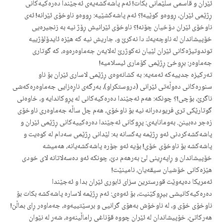
ئێران و قاسمی سلێمانی بكات! ئه‌م پاشه‌كشه‌یه‌ی ئه‌جێندا ده‌ره‌كیه‌كانی
ڕژێمی ئێران، ڕووه‌و كوێیه‌!؟ ئه‌م پاشه‌كشێیه‌: ڕووه‌و ناوخۆی ئێرانه‌! ئه‌ی
ناوخۆی ئێران دۆخیان چۆنه‌!؟ ناوخۆی ئێرانیش ڕۆژ نیه‌ به‌ زنجیره‌یی
خۆپیشاندان له‌ ناوچه‌یه‌ك دا نه‌كرێ و، جاریش نیه‌ كه‌ هێزه‌ ئایدۆلۆژییه‌
توندوتیژه‌كانی ئێران لێیان نه‌كوژرێ له‌لایه‌ن جه‌ماوه‌ره‌وه‌، كه‌ گوتاری
جه‌ماوه‌ر: بڕوخێ ڕژێمی كۆماری ئیسلامیه‌!
ته‌ركیزه‌ جدییه‌كه‌ ئه‌مه‌یه‌: به‌ كشانه‌وه‌ی ڕژێمی لاساری ئێران بۆ ناو
سنوره‌كانی ده‌وڵه‌تی ئێرانی (دروستكراو)، به‌رگه‌ی ناڕه‌زایی جه‌ماوه‌ره‌كه‌شی
ناگرێ، بۆچی!؟ چونكه‌: هه‌م ئه‌جێندا ده‌ره‌كیه‌كانی له‌ پڕوكاندایه‌ و، خاوه‌نی
گوتارێكی تری فریوده‌رانه‌ نیه‌ بۆ ناوخۆی، هه‌م چل ساڵه‌ جه‌ماوه‌ری ناوخۆی
زه‌جر ده‌بینن. به‌ومانایه‌ی: پڕوكانی ئه‌جێندا ده‌ره‌كییه‌كانی ڕژێمی ئێران و
پاشه‌كشه‌كردنی ئه‌و ڕژێمه‌ یه‌كسانه‌ به‌: لێدانی ڕژێمی سه‌دام له‌ كوه‌یت و
پاشه‌كشه‌ بۆ ناوخۆی خۆی! بۆیه‌ ئه‌و جۆره‌ پاشه‌كشه‌یانه‌، هه‌میشه‌
خۆپیشاندان و ڕاپه‌ڕینی لێ به‌رهه‌م دێ، چونكه‌ ئه‌و ده‌سه‌لاتانه‌ لای خودی
هێزه‌كانی خۆشیان سیقه‌یان، نامینێت!
ئه‌مریكا ده‌یه‌وێت قورسترین سزای ئابوری ئێران بدا و ئه‌جێندا
ده‌ره‌كیه‌كانیشی بپڕوكێنیت، بۆ ئه‌وه‌ی: ئه‌م ڕژێمه‌ لاساره‌ پاشه‌كشه‌ بكات بۆ
ناوخۆی خۆی و، له‌ ناوخۆش به‌هۆی گرانیی و برسێتییه‌وه‌، جه‌ماوه‌ر ڕای بماڵن!
هه‌ركاتێ، خۆپیشاندان له‌ ئێران چووه‌ قۆناغی ڕاماڵینه‌وه‌، شه‌ڕ له‌ نێوان