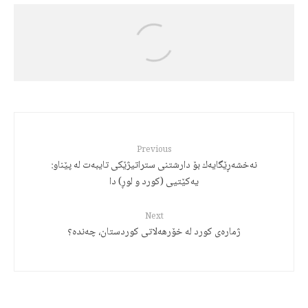
Jalal Hajizadeh
رەچەڵەک و مێژووی زمانی کوردی
Previous
نه‌خشه‌ڕێگایه‌ك بۆ دارشتنی ستراتیژێكی تایبه‌ت له‌ پێناو:
یه‌كێتیی (كورد و لوڕ) دا
Next
ژمارەی کورد لە خۆرھەلاتی کوردستان، چەندە؟