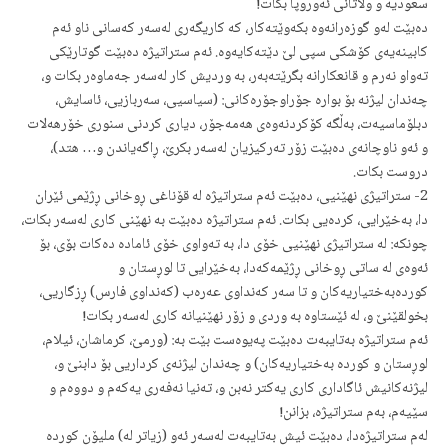
سعودیه‌ و ولاتانی ئه‌وروپا بكات!
ده‌بێت له‌و گوزه‌رانه‌وه‌ بكه‌وێته‌كار، كه‌ كاریگه‌ری له‌سه‌ر كه‌سانی ناو ئه‌م
كابینه‌یه‌ی كۆشكی سپی لێ دێته‌كایه‌وه‌. ئه‌م ستراتیژه‌ ده‌بێت گوتارێكی
ته‌واو نه‌رم و قانعكارانه‌ بگرێته‌به‌ر، به‌ وردیش كار له‌سه‌ر جه‌ماوه‌ر بكات و،
چه‌ندان لیژنه‌ بۆ بواره‌ جۆراوجۆره‌كانی: (سیاسیی، سه‌ربازیی، ئاسایش،
دبلۆماسیه‌ت، به‌ڵگه‌ كۆكردنه‌وه‌ی هه‌مه‌جۆر، دیاری كردنی سنوری خۆرهه‌لات
و ئه‌و ناوچانه‌ی ده‌بێت زۆر ته‌ركیزیان له‌سه‌ر بكرێ، ڕاگه‌یاندن و… هتد)،
دروست بكات.
2- ستراتیژی نهێنیی، ده‌بێت ئه‌م ستراتیژه‌ له‌ قۆناغی ڕوخانی ڕژێمی ئێران
دا، به‌خێرایی،‌ كرده‌‌یی بكات. ئه‌م ستراتیژه‌ ده‌بێت به‌ نهێنی كاری له‌سه‌ر بكات،
چونكه‌: له‌ ستراتیژی نهێنیی خۆی دا، به‌ ته‌واوی خۆی ئاماده‌ ده‌كات بۆی، بۆ
ئه‌وه‌ی له‌ ساتی ڕوخانی ڕژێمه‌كه‌دا، به‌خێرایی تا لوڕستان و
كورده‌به‌ختیاریه‌كان و تا سه‌ر كه‌نداوی عه‌ره‌ب (كه‌نداوی فارس) ڕزگاریی،
بخولقێنێ و، له‌ ئێستاوه‌ به‌ وردی و زۆر نهێنیانه‌ كاری له‌سه‌ر بكات!
ئه‌م ستراتیژه‌ به‌تایبه‌ت ده‌بێت په‌یوه‌ست بێت به‌: (ورمێ، كرماشان، ئیلام،
لوڕستان و كورده‌ به‌ختیاریه‌كان) و چه‌ندان لیژنه‌ی كرداریی بۆ دابنێ و،
لیژنه‌كانیش ئاگاداری كاری یه‌كتر نه‌بن و، ته‌نیا نه‌فه‌ری یه‌كه‌م و دووه‌م و
سێیه‌م، به‌م ستراتیژه،‌ بزانن!
له‌م ستراتیژه‌دا، ده‌بێت ئیش به‌تایبه‌ت له‌سه‌ر ئه‌و (زیاتر له‌) ملیۆن كورده‌