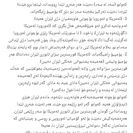
كه‌وابو (سه‌د له‌ سه‌د) ده‌بێت هه‌ر شه‌ڕی تێدا ڕووبدات، ئینجا بڕوخێت!
لێره‌دا ده‌بێت ته‌ركیز بخه‌ینه‌ سه‌ر دو دێڕ كه‌ پۆمپیۆ ڕايگه‌یاند:
1- (ئه‌مریكا و ئه‌وروپا بۆچونی هاوبه‌شیان دژی ئێران هه‌یه‌).
ئه‌م وته‌یه‌ ئه‌كرێ ئه‌و شرۆڤه‌یه‌ش هه‌ڵ بگرێ، كه‌: (ئه‌وروپا، ئه‌مریكا
ناگۆڕێته‌وه‌ به‌ ئێران)، یاخود: ( تا سنورێك، ئه‌مریكا ڕێزی بۆچونی ئه‌وروپا
ئه‌گرێت، ئه‌گینا تاك لایه‌نه‌ خۆی ده‌كه‌وێته‌كار، وه‌ك چۆن فه‌ره‌نسا دژی لێدانی
سه‌دام بو، به‌لام ئه‌مریكا لێی دا و، دواتر فه‌ره‌نساش ناچار بوو كه‌ پابه‌ند بێت!).
2- پۆمپیۆ ڕاشیگه‌یاند: (ئه‌مریكا قورسترین سزای ئابوری ئێران ده‌دات!)، هه‌ر
پۆمیۆ وتیشی (هه‌میشه‌ پشتیوانی خه‌لكی ئێران ده‌بین).
قورسترین سزا واته‌ چی، واته:‌ (هه‌وله‌ده‌ین زه‌مینه‌یه‌ك بخولقێنین كه‌ خه‌ڵك
دژی برسێتی و نه‌داری، ڕاپه‌ڕین و ڕاماڵین بهێننه‌كایه‌وه‌)، ئه‌ی (هه‌میشه‌
پشتیوانی خه‌لكی ئێران ده‌بین) مانای چیه‌، به‌ مانای: گه‌ر ئێوه‌ ڕاپه‌ڕین،
ئێمه‌تان له‌ پشته‌ و ڕاسته‌وخۆ ته‌داخول ده‌كه‌ین!
كه‌وابو بۆچونه‌ هه‌میشه‌یه‌كه‌م هاوته‌ریب دێته‌وه‌، ماده‌م ئێران هێزی
ئایدۆلۆژی هه‌یه‌، كه‌وابو گه‌ر ئه‌و ڕژێمه‌ بڕوخێت، هه‌ر ئه‌بێت شه‌ڕی تێدا
ڕوبدات! بێ گومان، قورسترین سزای ئابوری ئه‌مریكا بۆ سه‌ر ڕژێمی ئێران،
هه‌ڕه‌شه‌یه‌كیش ده‌بێت بۆ ئه‌و كۆمپانیا ئه‌وروپی و ڕوسی و چینیانه‌ی كه‌
مامه‌له‌یان له‌گه‌ل ده‌وله‌تی تیرۆریستیی ئێران دا، هه‌یه‌!