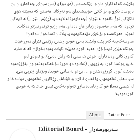
بكرێت كه‌ له‌ تاران دان و، رێكخستنی (دو دو) و (سێ سێ)ی چه‌كداریان لێ
دروست بكرێ و، بۆ كاتی خۆپیشاندان به‌و ئه‌ركانه‌ هه‌ستن كه‌ ده‌بێته‌ هۆی
ناكۆكی قوڵ نانه‌وه‌ له‌ نێوان (جه‌ماوه‌ر) له‌ لایه‌ك و، (ڕژێمی ئێران) له‌ لایه‌كی
تره‌وه‌، كه‌ هه‌م جه‌ماوه‌ر زیاتر هان ده‌دا و، هه‌م ڕژێم توندوتیژتر ده‌كات،
له‌وێدا هه‌ركه‌سه‌ و بۆخۆی دێته‌كایه‌وه‌ و، وڵاتان ته‌داخول ده‌كه‌ن!
ساویله‌كه‌ییه‌ گه‌ر پێت وابێت: به‌بێ خوێن ڕشتن، ڕژێمی ئێران ده‌ڕوخێت،
چونكه‌ هێزی ئایدۆلۆژی هه‌یه‌. كورد ده‌بێت ئاوات به‌وه‌ بخوازێ كه‌ له‌ شاره‌
گه‌وره‌كانی وه‌ك تاران، خوێن هه‌ستێ (كه‌ واش ده‌بێ)، بۆ ئه‌وه‌ی له‌و
خاپوربونه‌دا كورد به‌ زوویی (نه‌ك وه‌ك باشور) دۆخه‌كه‌ به‌ته‌واوی بقۆزێته‌وه‌.
ده‌بێت كورد گورزوه‌شێن و … بێ! و له‌ ساتی خۆیدا، ویژدان ژێرپێ بنێ،
سیاسه‌تی نه‌ته‌وه‌یی، وا نه‌بێ، ناكرێ و، قۆناغی ڕزگاریی نه‌ته‌وه‌یی دواده‌خا و
له‌ كیسی ده‌دا! خۆ گه‌ر ئامادەسازی ته‌واو نه‌كه‌ن، ئیدی خه‌تاكه‌ له‌ خودی
كورده‌وه‌یه‌!
About
Latest Posts
سەرنووسەران - Editorial Board