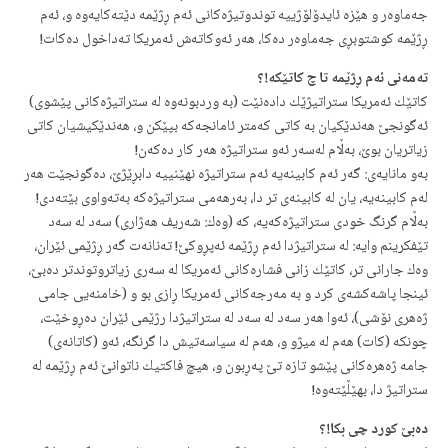
جه‌ماوه‌ر و هێزه‌ ئایدۆلۆژییه‌ توندوتیژه‌كانی ئه‌م ڕژێمه‌ دێته‌كایه‌وه‌‌ و، ئه‌م
ڕژێمه‌ كوشتوبڕی جه‌ماوه‌ر ده‌كا، هه‌ر ئه‌وكاته‌ش‌ ئه‌مریكا ته‌داخول ده‌كات!
ته‌مه‌نی ئه‌م ڕژێمه‌ تا چ كاتێكه‌!؟
كاتێك ئه‌مریكا ستراتیژێك دا‌ده‌نێت (به‌ وردبونه‌وه‌ له‌ ستراتیژه‌كانی پێشوی)
ئه‌گونجێ هه‌ندێكیان به‌ كاتی كه‌متر ئامانجه‌كه‌ بپێكن و، هه‌ندێكیشیان كاتی
زیاتریان بوێ، به‌ڵام له‌سه‌ر ئه‌و ستراتیژه‌ هه‌ر كار ده‌كه‌ن!
به‌و مانایه‌ی: گه‌ر ئه‌م كابینه‌یه‌ ئه‌م ستراتیژه‌ نهێنییه‌ دابڕێژێ، ده‌گونجێت هه‌ر
له‌م كابینه‌یه‌، یان له‌ كابینه‌ی تر دا، به‌رهه‌می ستراتیژه‌كه‌ به‌ته‌واوی بێته‌دی!
به‌ڵام گرنگ خودی ستراتیژه‌كه‌یه‌، كه‌ (وه‌ك: شه‌ریف هه‌ژاری) سه‌د له‌ سه‌د
تێفكرینم وایه‌: له‌ ستراتیژدا ئه‌م ڕژێمه‌ ئه‌پڕوكێ! ته‌نانه‌ت گه‌ر ڕژێمی ئێران،
وه‌ك جارانی تر، كاتێك زانی فشاره‌كانی ئه‌مریكا له‌ سه‌ری زیاتروتوندتر ده‌بێ،
ئینجا پاشه‌كشه‌ی كرد و به‌ مه‌رجه‌كانی ئه‌مریكا ڕازی بو و (خامنه‌یی جامی
ژه‌هری نۆشی)، ئه‌وا هه‌ر سه‌د له‌ سه‌د له‌ ستراتیژدا رژێمی ئێران ده‌ڕوخێت،
چونكه‌ (كات) هه‌م له‌ میژو و، هه‌م له‌ سیاسه‌تیش دا گرنگه‌، ئه‌و (كاتانه‌ی)
جامه‌ ژه‌هره‌كانی پێشو تازه‌ تێ په‌ڕبون و، هیچ فاكتیك ناتوانێ ئه‌م ڕژێمه‌ له‌
ستراتیژ دا، بهێڵێته‌وه‌!
ده‌بێ كورد چی بكا!؟