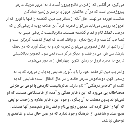
می‌گیرد هر آنکس که از نبردی فاتح بیرون آمده، تا به امروز شریک مارش
پیروزمندی است که در آن حاکمان امروز پا بر سر بر زمین‌افتادگان
شکست‌خورده می‌نهند. حال آنکه از منظر بنیامین، گذشته را تنها با نوری که از
۲
امروز به رویش می‌تابد می‌توان تجربه کرد
. بر خلاف رویه تاریخی‌گران که
درصدد تملک تام و تمام گذشته هستند، ماتریالیست تاریخی میلی به
تصاحب گذشته و تاریخ ندارد. او واقف است که ایماژ گذشته گریزان است و
آن را تنها از خلال تصویری می‌توان تجربه کرد و به چنگ آورد که در لحظه
بازشناسی‌اش، می‌درخشد و دیگر هرگز دیده نمی‌شود. تصویر دیالکتیکی
تاریخ به مجرد نزول بر زمان اکنون، چهارنعل از ما دور می‌شود.
والتر بنیامین، تز هفتم خود را با یادآوری غنایمی به پایان می‌برد که بنا به
رسمی کهن، دوشادوش مارش فاتحان در حال انتقال است؛ غنایمی که به
۳
گفته او “
ذخایر فرهنگی
” نام دارند.
ماتریالیست تاریخی با نوعی بی‌طرفی
محتاطانه پی می‌برد که این ذخایر همگی بر آمده از خاستگاهی هستند که او
نمی‌تواند بدون دهشت به آن بنگرد. وجود این ذخایر علاوه بر زحمت نوابغی
که آنها را خلق کرده‌اند، مدیون رنج بی‌نام و نشا‌‌ن‌های هم‌عصر آنها هستند.
هیچ سند و شاهدی از فرهنگ وجود ندارد که در عین حال سند و شاهدی بر
توحش نباشد.