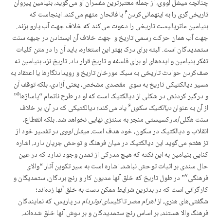
چنانچه میشل لووی، از جمله معتبرترین مفسران او می‌گوید، بنیامین پیروان
۴
تاریخی‌گری را به اینهمانی‌کردن
با فاتحان متهم می‌کند. اینجاست که
بنیامین ماتریالیست تاریخی را دعوت می‌کند که خلاف جهت آب پارو بزند.
جهت آب همان حرکت رسمی تاریخ و جهت خلاف آن ایستادن در جبهه سنت
ستمدیدگان است. البته برای درک بهتر این استعاره، باید آن را در متن کلیات
تفکر بنیامین و ایده‌های او برای فلسفه و تاریخ قرار داد. تاریخ نزد بنیامین نه
صف‌کردن حوادث تاریخی به سبک مورخان تاریخ و رویدادنگارها یا اعتقاد به
مسیر دیالکتیکی تاریخ به سوی مقصدی مشخص، یعنی آزادی، بلکه توقف آن
۵
و درگیر کردنش در شکلی از دیالکتیک است که او در طرح ناتمام “پاساژها
”
۶
از آن به عنوان
دیالکتیک سکون
یاد می‌کند؛ دیالکتیکی که در آن، بر خلاف
سنت هگلی/مارکسیستی منجر به سنتزی نهایی نخواهد شد. بلکه انقطاع،
انقلاب و دیالکتیک در سکون، خود هدف است.
میشل لووی
در تفسیر خود از
تز هفتم می‌گوید این دیالکتیک در میان فرهنگ و توحش جریان دارد. اشاره
کنایی بنیامین به این نکته که هیچ مدرکی از تمدن وجود ندارد که در عین
حال سندی بر اثبات توحش نباشد، اشاره است به سیر تکوین آثار “والای
۷
فرهنگی
” در طول تاریخ که خلق آنها مدیون کار و رنج بردگان، ستمدیگان و
کارگرانی است که در بدترین شرایط ممکن دست به خلق آنها زده‌اند؛
شگفتی‌های هنری، از
اهرام مصر
تا
کلیسای نوتردام
در پاریس، که نمایندگان
فرهنگ والا هستند، بر اساس رنج ستمدیدگان و بر دوش آنها خلق شده‌اند.