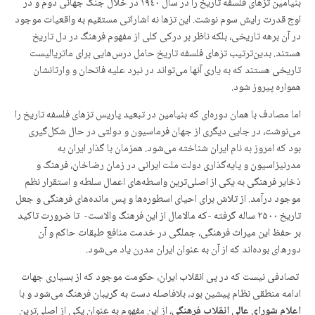
بنیامین تزهای فلسفه تاریخ را در سال ١٩٤٠ در خلال جنگ جهانی دوم و در
اوج قدرت رایش سوم نوشت. این تزها نه اشاراتی مستقیم به واقعیات موجود
در آن برهه تاریخی، بلکه ناظر بر درکی کلی از مفهوم فرهنگ در دل تاریخ
هستند. بدین‌ترتیب تزهای فلسفه تاریخ حامل درس‌هایی برای ماتریالیست
تاریخی هستند که به یاری آنها می‌تواند در نبرد علیه فاتحان و وارثانشان
همواره پیروز شود.
اما مصادف با همان دوره‌ای که بنیامین در تبعید پاریس تزهای فلسفه تاریخ را
می‌نوشت، در جایی دیگری از جهان فرماسیون و دولتی در حال شکل‌گیری
بود که امروز به نام ایران شناخته می‌شود. همزمان با گذار ایران به
مدرنیزاسیون و پایه‌گذاری دولت ملت ایرانی در زمان رضاخان، فرهنگ و
ذخایر فرهنگی به یکی از اصلی‌ترین واسطه‌های اعمال سلطه و استقرار نظم
موجود درآمد. از تلاش برای احیای اسطوره‌ها و پس مانده‌های فرهنگی و جعل
تاریخ ۲۵۰۰ ساله گرفته -که مالامال از این فرهنگ والاست- تا ضرورت تاکید
بر حفظ این میراث فرهنگی، جملگی در خدمت منافع طبقات حاکم و آن
دور‌ه‌ای بوده‌اند که از آن به عنوان ایران مدرن یاد می‌شود.
تصادفی نیست که در پی انقلاب ایران، حکومت موجود که از بسیاری جهات
ادامه منطقی نظام پیشین بود، بلافاصله دست به گریبان فرهنگ می‌شود و با
اعلام شورای عالی انقلاب فرهنگی
، از این مفهوم به عنوان یکی از اصلی‌ترین