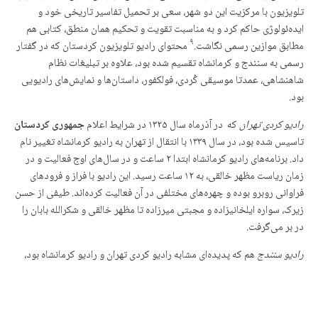
تلویزیون با مرکزیت این دو شهر،‌ سعی بر تحمیل تفاسیر تاریخی خود و
ایده‌ئولوژی حاکم کرد و بە مناسبت تقویت و تحکیم همان منطق، کتابی هم
۹
مطابق موازین رسمی نگاشت.
محتوای رادیو تلویزیون کردستان که در گفتار
رسمی به سنندج و کرمانشاه تقسیم شده بود، علاوه بر تبلیغات نظام
شاهنشاهی، عمدتا موسیقی کُردی، فولکفور، داستان‌ها و نمایش‌های رادیویی
بود.
رادیو کردی تهران
که در آذرماه سال ۱۳۲۵ در شرایط اعلام
جمهوری کردستان
تاسیس شده بود، در سال ۱۳۳۹ با انتقال از تهران به رادیو کرمانشاه تغییر نام
داد. برنامه‌های رادیو کرمانشاه ابتدا ۲ ساعت و در سال‌های اوج فعالیت و در
زمان ریاست مظهر خالقی،‌ به ۱۲ ساعت رسید. این رادیو با فراز و فرودهای
فراوانی روبرو بوده و چهره‌های مختلفی در آن فعالیت کرده‌اند. طیفی از حسن
زیرک، سواره ایلخانیزاده و مجبتی میرزاده تا مظهر خالقی و شکرالله بابان را
در بر می‌گرفت.
رادیو سنندج
هم که پدیده‌ای مشابه رادیو کردی تهران و رادیو کرمانشاه بود،
در سال ۱۳۲۷ و بعد از سقوط جمهوری کردستان تشکیل شد. این رادیو، متعلق
به ارتش، از طریق بلندگوهایی که بر بام ساختمان‌های دولتی نصب بودند
برنامه‌های خود را با این جمله‌ای آغاز می‌کرد که همزمان برملا کننده و