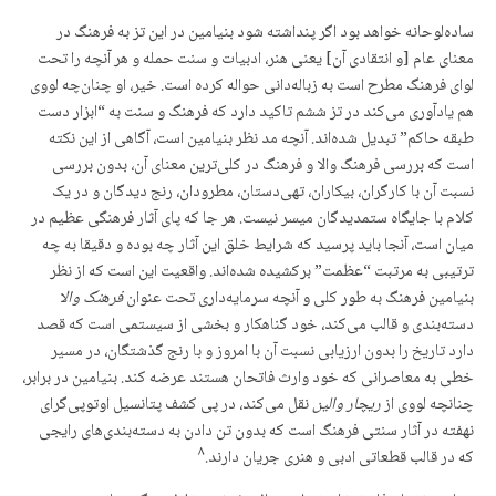
ساده‌لوحانه خواهد بود اگر پنداشته شود بنیامین در این تز به فرهنگ در
معنای عام [و انتقادی آن] یعنی هنر، ادبیات و سنت حمله و هر آنچه را تحت
لوای فرهنگ مطرح است به زباله‌دانی حواله کرده است. خیر، او چنان‌چه لووی
هم یادآوری می‌کند در تز ششم تاکید دارد که فرهنگ و سنت به “ابزار دست
طبقه حاکم” تبدیل شده‌اند. آنچه مد نظر بنیامین است،‌ آگاهی از این نکته
است که بررسی فرهنگ والا و فرهنگ در کلی‌ترین معنای آن، بدون بررسی
نسبت آن با کارگران، بیکاران،‌ تهی‌دستان، مطرودان، رنج دیدگان و در یک
کلام با جایگاه ستمدیدگان میسر نیست. هر جا که پای آثار فرهنگی عظیم در
میان است،‌ آنجا باید پرسید که شرایط خلق این آثار چه بوده و دقیقا به چه
ترتیبی به مرتبت “عظمت” برکشیده‌ شده‌اند. واقعیت این است که از نظر
بنیامین فرهنگ به طور کلی و آنچه سرمایه‌داری تحت عنوان
فرهنگ والا
دسته‌بندی و قالب می‌کند، خود گناهکار و بخشی از سیستمی است که قصد
دارد تاریخ را بدون ارزیابی نسبت آن با امروز و با رنج گذشتگان، در مسیر
خطی به معاصرانی که خود وارث فاتحان هستند عرضه کند. بنیامین در برابر،
چنانچه لووی از
ریچار والین
نقل می‌کند، در پی کشف پتانسیل اوتوپی‌گرای
نهفته در آثار سنتی فرهنگ است که بدون تن دادن به دسته‌بندی‌های رایجی
۸
که در قالب قطعاتی ادبی و هنری جریان دارند.