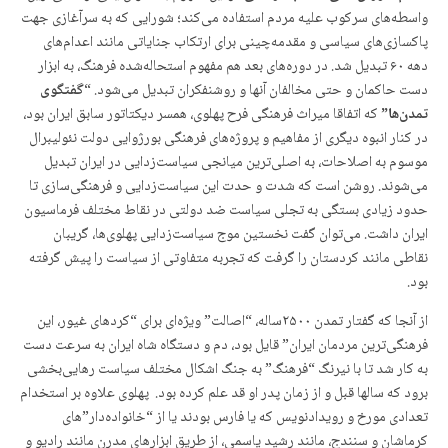
واسطه‌های سرکوب علیه مردم استفاده می‌کند؛ شورایی که به سرآغازی جهت
پاکسازی‌های سیاسی و مقدمه‌چینی برای ارتکاب جنایاتی مانند اعدام‌های
دهه ۶۰ تبدیل شد. در دوره‌های بعد هم مفهوم استحاله‌شده فرهنگ، به ابزار
دست حاکمان و حتی مخالفان آنها و روشنفکران تبدیل می‌شود. “
گفتگوی
تمدن‌ها”
که اتفاقا میراث فرهنگی فرح پهلوی، همسر دیکتاتور سابق ایران بود،
در کنار انبوه دیگری از مفاهیم و پروژه‌های فرهنگی بورژوایی دولت نئولیبرال
موسوم به اصلاحات، به اصلی‌ترین میانجی سیاست‌زدایی در ایران تبدیل
می‌شوند. روشن است که شدت و حدت این سیاست‌زدایی و فرهنگی‌سازی تا
حدود زیادی بستگی به تجلی سیاست ضد دولتی در نقاط مختلف فرماسیون
ایران داشت. می‌توان گفت نخستین موج سیاست‌زدایی پهلوی‌ها، گریبان
نقاطی مانند کردستان را گرفت که تجربه متفاوتی از سیاست را پیش گرفته
بود.
از آنجا که گفتار تمدن ۲۵۰۰ساله، “اصالت” ویژه‌ای برای “کردهای غیور، این
فرهنگی‌ترین مردمان ایران” قایل بود، دم و دستگاه شاه ایران به سرعت دست
به کار شد تا با نیرنگ “فرهنگ” به جنگ اشکال مختلف سیاست رهایی‌بخشی
برود که سالها قبل و از زمان پدر او قد علم کرده بود. پهلوی علاوه بر استخدام
تعدادی مورخ و رویدادنویس که یا فارس بودند یا از “خانواده‌دار”های
کرماشان و سنندج، مانند رشید یاسمی، از طریق ابزارهای مدرن مانند رادیو و