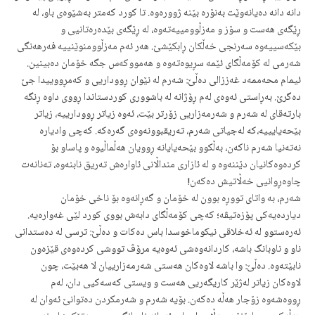
دانە دانە دەیانەوێت بەنۆرە بێنە ژوورەوە. تا کورد کەمتر بەشێوەی باو، لە
ڕێگەی هەست و سۆز و مەزڵوومییەتەوە، لە ڕێگەی بێدەرەتانیی و
بێکەسییەوە سەرنجی خەڵکان ڕابکێشێ. هەر ئەم مەزڵوومنوێنییە فەرهەنگی
شەرمی لە کۆمەڵگای ئێمە سڕیوەتەوە و هەمووکەس جگە خۆمان دەبینین.
ئیمام محەممەد غەززالی دەڵێ: شەرم لە نێوان ڕووداریی و کەمڕووییدا جێ
دەگرێ. بەڕاستی ئەوەی لەم ڕۆژانە لە باشووری کوردستاندا ڕووی داوە ڕنگە
بارتەقای لە شەرم و شەرمەزاریی زۆرتر بێت، ئەوە زیاتر ڕوودارییە، زیاتر
بێحەیایییە،کە لەجیاتی شەرم، تەریقبوونەوەی گەرەکە. کەچی وادیارە
نەتەنیا شەرم ناکەن، بەڵکوو بێحەیایانە ڕوویان هەڵماڵیوە و پاساو بۆ
کردەوەکانیان دێننەوە و لە ئازاری منداڵانی ئاوارەش تەریق نابنەوە، تەنانەت
چاوەڕوانیی خەڵاتیش دەکەن!
شەرم، بە واتای تووڕە بوون لە خۆمان و گەڕانەوە بۆ ناخی خۆمان
دیاردەیەکی پۆزەتیڤە؛ کەچی کۆمەڵگای دابەش بووی کورد لێی غەوارەیە.
ئەرەستوو لە ئەخلاقی نیکوماخوسدا باس دەکات و دەڵێ: ترسی لە دەستدانی
ناو و ناوبانگ باشە، کاردانەوەشی ئەوەیە مرۆڤ تووشی کردەوەی قێزەون
نابێتەوە. دەڵێ: وا باشە لاوەکان هەستی شەرمەزارییان لا هەبێت، ‌چون
لاوەکان زیاتر لەژێر کاریگەریی هەست و ویستی کەسەکیی دان، لەم
ڕووەشەوە زۆجار هەڵە دەکەن. بۆیە شەرم و شەرمکردن دەتوانێ ئەوان لە