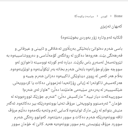
Home
کوردی
سیاسەت وکومەڵگا
کەیهان ئەزیزی
(تکایە ئەم وتارە زۆر بەوردی بخوێننەوە)
باسی شەرم دەتوانێ بابەتێکی بەربڵاوی ئەخلاقی و ئایینی و عیرفانی و
فەرهەنگی بێت. هەروەها دەکرێ لە ڕوانگەی کۆمەڵناسی و دەروونناسییەوە بە
تێروتەسەل لەسەری باس بکرێت. دیارە ئەم کورتە نووسینە ناخوازێ لەو
سووچە جۆراوجۆرانەوە بابەتی شەرم بخاتە بەر لێکۆڵینەوە و توێژینەوەوە.
بەڵام هەر کەس لە ڕووی دیناوێکی تاکییەوە دەزانێ شەرم چییە و
هەرکەسیش تاکوتەرا لە ژیانی ڕۆژانەیدا ئەزموونی دەکات یا کردوویەتی.
شێکسپییەر لە پەردەی سێیەمی هاملێتدا دەڵێ: “هاوار ئەی شەرم!
سوورییەکەت دیار نییە.” مارکسیش دەڵێ: “شەرم، جۆرێک تووڕەبوونە لە
خۆمان.” ئەرەستوو وتوویەتی: مرۆڤ تەنیا بوونەوەرێکە بیر دەکاتەوە. ئەگەر
منیش بتوانم لە ڕێی مارک تواینەوە لاسایی ئەم وتەیە بکەمەوە دەڵێم مرۆڤ
تاقە بوونەوەرێکە شەرم دەکات و سوور دەبێتەوە. کەوابوو ڕەنگی شەرم
سوورە. مرۆڤ پێویستی بەم سوور بوونەوەیە هەیە. کاتێ لە خۆمان سوور