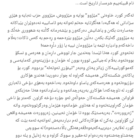
نام قبیلەییم شرمسار تاریخ است…
ئەگەر کورد خاوەنی “مێژوو” بوایە و مێژووش، مێژووی حزب نەبایە و هێزی
سزادانی لە هەگبەدا هەڵگرتایە حەتم ئەوانە بەو ئاسانییە نەدەوێران بێباکانە
جەسارەت بکەن و پاشانیش دەرکەون و بێشەرمانە گاڵتە بە شعووری خەڵک و
بە مێژووی گەلێک بکەن. دەڵێن مێژوو بێرەحمە و ڕەحم بە کەس ناکات؛ بەڵام
داخەکەم وادیارە ئێمە یا مێژوومان نییە یا زۆر دڵڕەحمە!
نەتەوەی کورد هەتا ئێستا چەندین جار تووشی داڕمان و هەرەس و نسکۆ
بووەتەوە، بەڵام لەجیاتیی تووڕە بوون لە خۆمان و دۆزینەوەی کەمایەسی و
کەموکورتییەکان زیاتر پەنای وەبەر “تیئۆری تەوتەئە” بردووە. کورد بۆ
پاکانەی شکستەکانی هەمیشە گەڕاوە لە چوار دەوریدا هەندێ هۆکاری
دۆزیوەتەوە و هەرەسەکەی پاساو داوەتەوە. بەداخەوە بەهۆی دۆخی نالەباری
کورد لە ناوچەکەدا هۆکاری بەرپەرچدانەوە و پاساودانەوە هەتا حەزبکەی
فراوانن. هەمیشە شکستەکان حەواڵەی ئەو جۆرە دۆخە کراون. کەمتر بۆ ناخی
خۆمان گەڕاوینەتەوە و لە هەناوی خۆمانەوە هێزمان وەرگرتووەتەوە. واتە
“زەروورەت”، بەربەستێک بووە تا خۆمان نەبینین، زەروورەت هەمیشە واقعی
لێ گۆڕاوین. یەکێ لە هۆکارەکانی ئەم دیاردەیەش لەوانەیە ئەمە بێت کە
کورد لەلایەن دیترییەکەیەوە(فەرهەنگی باڵادەستەوە) لە سووچی
چەشناوچەشنەوە بەردەوام تەحقیر و سووک کراوە و بە زەلیل و پلە دوو