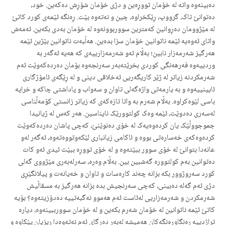
دەبینەوە واتە لە خۆمان تووڕەین و دژی خۆمان شۆڕش دەکەین. خود،
دەتوانێ تاک، گرووپ، ڕێکخراوە، چین و نەتەوە بێت. ڕەنگە ئێمەی کورد کاتێ
لە مێژوومان دەڕوانین کەمترین سووربوونەوە لە خۆمان بەدی بکەین. ئەمەش
واتای ئەوەیە ئێمە ناتوانین خۆمان سزا بدەین. هەڵبەت ناتوانین بێژین ئێمە
هەرگیز شەرمەزار نابین؛ بەڵام ئەو شەرمەزارییەی کە هەیە ئەگەر بە
وردییەوە فەرهەنگی کوردی بخرێتەبەر سەرنجەوە بۆمان دەردەکەوێت ئەم
شەرمکردنە زیاتر لە ژێر کاریگەریی ئەخلاقی دینی و لە ڕێگەی ئامۆژگاری
ئایینییەوە و بە یارمەتی واژەگەلی تاوان و سەواب و پاداشتی چاکە و خراپە
باسی لێوەکراوە. بەڵام شەرم بە واتا تازەکەی کە زیاتر زانستی کۆمەڵناسی
لەسەری دەدوێت، ئێمە وەک کولتوورێک نایناسین. هەر کەس لە ژیانیدا
جموجووڵێک یان کردەوەیەک لە خۆی دەنوێنێ، کەچی پاشان دەردەکەوێت
کردەوەکەی خەسارەتی بووە و ئاکامی زیانباری لێکەوتووەتەوە، ئەگەر لەو
عانەدا بتوانێ لە خۆی سوور ببێتەوە و لە خۆی تووڕە ببێت ئیدی ئەو کات
دەتوانین بەم کولتوورە گەشبین بین. بەڵام وەرە، سەرلەبەری مێژووی گەلی
کورد سەروژوور بکە بزانە چەند کارەسات و تاوان و خەیانەت و پیلانگێڕی
دژی ئەم گەلە دەبینی، کەچی سەرنجیش بدە بزانە هەرگیز بە مسقاڵیش
شەرمکردن و شەرمەزاریی لەئاست ئەم هەموو نەگبەتییە دەدۆزیتەوە؟ بۆیە
کاتێ ئێمە ناتوانین لە خۆمان شەرم بکەین و لە خۆمان سوورببینەوە، دیارە
تراژدییە ڕەنگاوڕەنگەکان هەمیشە لەبەر دەرگای ئەم نەتەوەدا ڕیزیان پێکاوە و