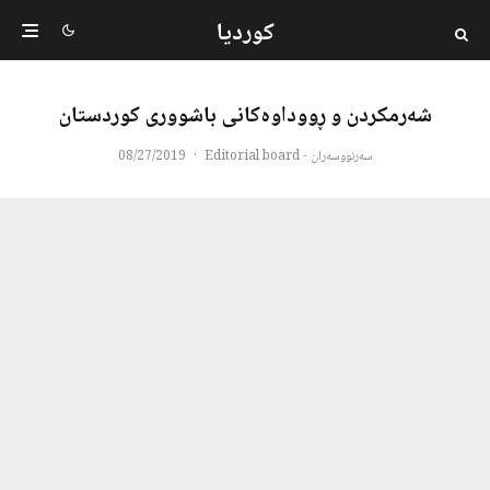
کوردیا
شەرمکردن و ڕووداوەکانی باشووری کوردستان
سەرنووسەران - Editorial board
·
08/27/2019