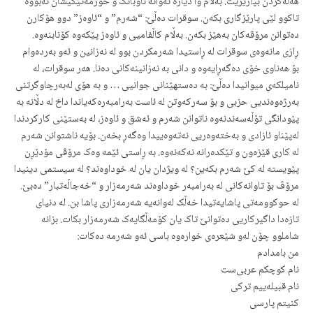
هەڵەکردن بپارێزێت. بەڵام وا دیارە ئەوانە ناوبانگ و حورمەتێکیشان نەبووە
تاکوو لێی پارێزگاری بکەن. سوقرات دەڵێ: “شەرم” و “ئاوەز” دوو هۆکارن
دەتوانن مرۆڤەکان بەهێز بکەن. بەڵام کاڵفامیی و ئاوەز پێکەوە کۆنابنەوە.
ڕازی مانەوەی سوقرات لە ڕاستیدا شەرمکردن بوو لە نەزانین و ئەو بەردەوام
بۆ هەناوی خۆی دەگەڕایەوە و دانی بە نەزانینەکانی دەنا. هەر سوقرات، لە
نامیلکەی میوانیدا دەڵێ: بە دەستهێنانی جوانیی … و بە هۆی لەبەرچاوگرتنی
بەرژەوەندیی حزبی و بۆ سەرکەوتن لە ئاست بەرامبەرەکەیاندا داخ لە دڵانە بە
پێودانگی تۆڵەسەندنەوە ناتوانن شەرم و ئەشق و ئاوەز، لە بەستێنی کارکردندا
لەپێناو ئازادی و بەختەوەریی نەتەوەییدا وەگەڕ بخەن. بۆیە ناشتوانن شەرم
لە کاری قێزەون و تێکدەرانە نەکەنەوە. بە ڕاستی ئێمە وەک مرۆڤی مۆدێڕن
پێویستە لە کێ شەرم بکەین؟ لە ویژدان یان لە خوداوەند؟ لە سیستمی دینیدا
مرۆڤ بۆ تاوانەکانی لە بەرامبەر خوداوەند شەرمەزار و “خەجاڵەتبار” دەبێ.
لە حوکوومەتی پاشایەتیدا خەڵک لەوانەیە شەرمەزاری پاشا بن. لە دنیای
تازەدا داگیرکاریی دەتوانێ تاک یان کۆمەڵگایەک شەرمەزار بکات. بزانە
شاملوو چۆن لەو شێعرەی خوارەوە باسی ئەو شەرمە دەکات:
من بامدادم
نام کوچکم عربی‌ست
نام قبیلە‌ییم ترکی
کنیتم پارسی