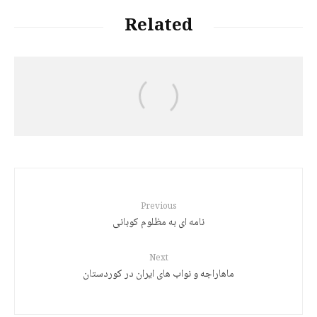
Related
Jalal Hajizadeh
رەچەڵەک و مێژووی زمانی کوردی
Previous
نامه ای به مظلوم کوبانی
Next
ماهاراجه و نواب های ایران در کوردستان