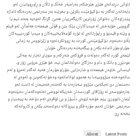
تاوانی دڕندانەی هێزی هێرشکەر بەرامبەر خەڵک و تاڵان و ڕاوڕووتیان، لەو
بابەتانەن ئەگەر بە دۆکیۆمێنت بکرێن، و بخرێنە بەر سەرنجی بەردەنگە ئاماژە
پێدراوەکان، دەتوانن زۆرترین کاریگەرییان هەبێ. گرنگ ئەوەیە چەند تیم یا
گرووپی خۆبەخش لە میدیاکاران، پێک بێن و قۆڵی هیممەت هەڵماڵن. لەو فیلم
و وێنە و ڤیدیۆ و راپۆرتانەی لە تۆرە کۆمەلایەتییەکان و میدیا کوردیییەکان
بڵاو دەبنەوە، دۆکیۆمێنتی کورت، بە ڕوونکردنەوە و ژێرنووس بە زمانی
جۆراوجۆر ئامادە بکەن و بیگەیەننە بەردەنگی خۆیان.
ئێمەی کورد ئەگەر دەولەت و فڕۆکەی شەڕکەر و سوپای تەیار بە چەکی
مودێڕن و بانک و دام و دەزگای دەوڵەتانمان نیە، خۆ هێزی مرۆیی زۆر و،
ئینسانی خاوەن هیممەت و شارەزایی جۆراوجۆرمان هەیە. ئەگەر لەمڕۆ و لەم
ساتەوەختە مێژووییەدا بە هەموو توانامانەوە وەخۆ نەکەوین و، ئەوەی لە
دەستمان دێ نەیکەین، مێژوو سەبارەت بە کەمتەرخەمیمان لە ئاست ئەو
چارەنووسەی لە ڕۆژاڤای کوردستان خەریکە تووشی نەتەوەکەمان دەبێتەوە،
لێمان نابوورێ. پێم خۆشە ئێوەی دڵسۆز و بێ ئۆقرەی ئەم دۆخە، بە پێشنیار و
سەرنجی خۆتان ئەمم جۆرە فکر و بیرۆکانە دەولەمەند بکەن و کاروانەکە
بخەنە ڕێ.
About
Latest Posts