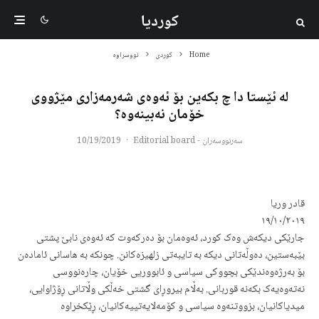
کوردیا
Home
کوردی
نووسراوە
لە ئێستا دا چ بکەین بۆ ئەوەی شەرمەزاری مێژووی
خۆمان نەبینەوە؟
سەرنووسەران - Editorial board
·
10/19/2019
قادر وریا
١٩/١٠/٢٠١٩
جارێکی دیکەش وەک کورد، ئەوەمان بۆ دەرکەوت کە ئەوەی نابێ پشتی
بێبەستین، دەوڵەتانی دیکە بە تایبەتی زلهیزەکانن. چونکە بە هاسانی ئامادەن
بۆ بەرژەوەندێکی بچووکی سیاسی و ئابووریی خۆیان، چارەنووسی
نەتەوەیەک بکەنە قوربانی. بەڵام بیروڕای گشتی خەڵکی وڵاتانی ڕۆژاوایی،
میدیاکانیان، بزووتنەوە سیاسی و کۆمەلایەتییەکانیان، ڕێکخراوە