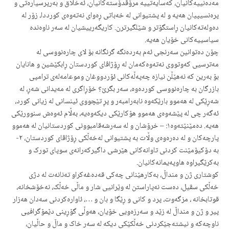
مەدەنییەکانیان، کەسایەتییە مرۆڤدۆستەکانیان، ئەخلاق و بەرپرسیارەتی و
پرەنسیپیان
هەیە و لە پشتیوانی لە خەباتی ڕەوای نەتەوەی کورد‌دا، زۆر لە
دەولەتەکانیان ڕاستگۆتر و شێلگیرترن. کاریگەرییشیان لە سەر ناوەندە
سیاسییەکانی خۆیان هەیە.
چۆن دەتوانین سەرنجی ئەم بەردەنگە گرنگانە بۆ لای چارەنووسی لە
مەترسیی کەوتووی نەتەوەکەمان لە ڕۆژاڤای کوردستان ڕابکێشین و هانایان
بۆ بەرین کە نەهێڵن نیازە چەپەڵەکانی ئۆردووغان وموعامەلەی ترامپی
بازرگان بە چارەنووسی کوردەوە، سەر بگرێ؟ خۆڕاگری لە مەیدانی شەڕ، لە
شەڕێکی لە هەموو بارێکەوە نابەرامبەر و پڕ تێچووی ئینسانی لە زیانی کورد،
ئەگەر چی لە پێشەوەی هەموو هۆکارێکی دیکەوەیە، بەڵام ئەوەش سنوورێکی
هەیە. دەمێنێتەوە١: – خرۆشان و لە سەرشەقامبوونی کوردستانیان لە هەموو
پارچەکان و لە دەرەوەی وڵات بە پشتیوانی لەخەڵکی ڕۆژاڤای کوردستان، ٢-
بە دۆکیۆمێنت کردنی تاوانەکانی هێرشی داگیرکەرانەی سوپای تورک و
بەکرێگیراوە هاوپەیمانەکانیان.
کوشتاری ژن و منداڵ، بەکارهێنانی چەکی قەدەغەکراو تەنانەت لە دژی
خەڵکی سڤیل، دەست نەپاراستن لە وێرانیی شار و ماڵی خەڵک، نەخۆشخانە،
قوتابخانە ، مزگەوت، پرد و کانی و ڕێگا و بان و …، ئاوارەکردنی سەدان هەزار
پیر و ژن و منداڵ لە زێد و سەرزەویی خۆیان، هەوڵی گۆڕینی دێمۆگرافیی
ناوچەکە و نیشتەجێکردنی خەڵکێکی دیکە لە سەر خاک و ماڵ و حاڵیان،