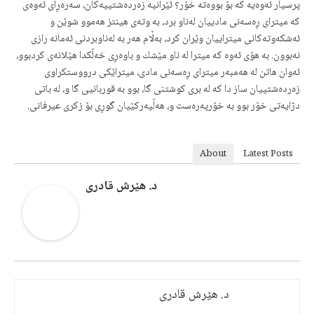
پرسیار ئەوەیە كە بۆ بووەتە خۆر؟ ئێرانیە زەردەشتییەكان، سەرەڕای ئەوەی
كە میترای ڕەسەنی مادییان لەناو برد، بە وتەی هینتز هەموو شوێن و
ئەشكەوتەكانی میتراییان وێران كرد، بەڵام هەر بە لەناوبردنی ئەمانە رازی
نەبوون. بە هۆی ئەوە كە میترا لە ناو مێشك و باوەڕی خەڵكدا هێلانەی كردبوو،
ئەوان هاتن لە هەمبەر میترای ڕەسەنی مادی، میتراێكی درووستكراوی
زەردەشتییان ساز دا كە لە بری كوشتنی گا، بوو بە قوربانیی گا و، لە باتی
دژایەتی خۆر بوو بە خۆرپەرەست و، هەڵپەركێیان گوڕی بۆ زكری عیرفانی.
About
Latest Posts
د. هێرش قادری
د. هێرش قادری