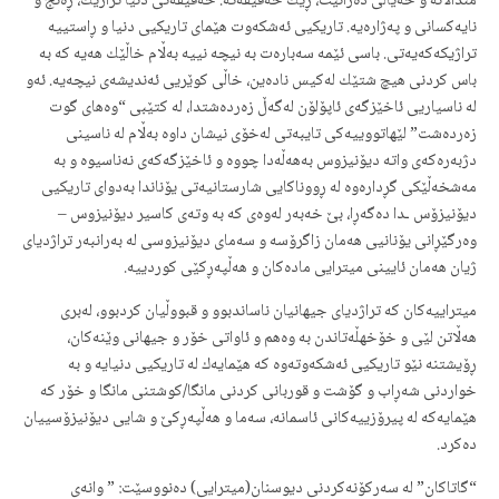
منداڵانە و خەیاڵی دەزانێت، ڕێك حەقیقەتە. حەقیقەتی دنیا تراژیك‌، ڕەنج و
نایەكسانی و پەژارەیە. تاریكیی ئەشكەوت هێمای تاریكیی دنیا و ڕاستییە
تراژیكەكەیەتی. باسی ئێمە سەبارەت بە نیچە نییە بەڵام خاڵێك هەیە كە بە
باس كردنی هیچ شتێك لەكیس نادەین، خاڵی كوێریی ئەندیشەی نیچەیە. ئەو
لە ناسیاریی ئاخێزگەی ئاپۆلۆن لەگەڵ زەردەشتدا، لە كتێبی “وەهای گوت
زەردەشت” لێهاتووییەكی تایبەتی لەخۆی نیشان داوە بەڵام لە ناسینی
دژبەرەكەی واتە دیۆنیزوس بەهەڵەدا چووە و ئاخێزگەكەی نەناسیوە و بە
مەشخەڵێكی گڕدارەوە لە ڕووناكایی شارستانیەتی یۆناندا بەدوای تاریكیی
دیۆنیزۆس ـدا دەگەڕا، بێ خەبەر لەوەی كە بە وتەی كاسیر دیۆنیزوس –
وەرگێڕانی یۆنانیی هەمان زاگرۆسە و سەمای دیۆنیزوسی لە بەرانبەر تراژدیای
ژیان هەمان ئایینی میترایی مادەكان و هەڵپەڕكێی كوردییە.
میتراییەكان كە تراژدیای جیهانیان ناساندبوو و قبووڵیان كردبوو، لەبری
هەڵاتن لێی و خۆخهڵە‌تاندن بە وەهم و ئاواتی خۆر و جیهانی وێنەكان،
ڕۆیشتنە نێو تاریكیی ئەشكەوتەوە كە هێمایەك لە تاریكیی دنیایە و بە
خواردنی شەڕاب و گۆشت و قوربانی كردنی مانگا/كوشتنی مانگا و خۆر كە
هێمایەكە لە پیرۆزییەكانی ئاسمانه، سەما و هەڵپەڕكێ و شایی دیۆنیزۆسییان
دەكرد.
“گاتاكان” لە سەركۆنەكردنی دیوسنان(میترایی) دەنووسێت: ” وانەی