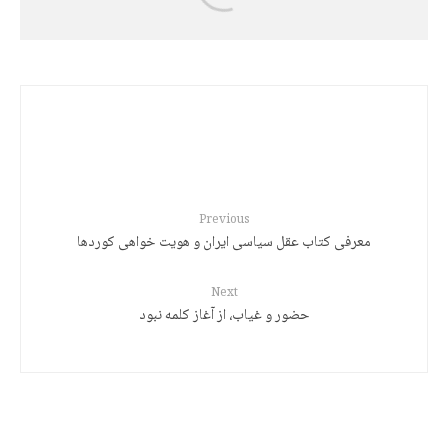
رەچەڵەک و مێژووی زمانی کوردی
Previous
معرفی کتاب عقل سیاسی ایران و هویت خواهی کوردها
Next
حضور و غیاب، از آغاز کلمه نبود