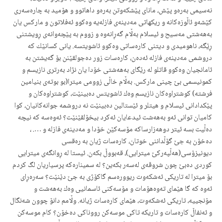
نەسیمی بەرەو پێش، مانای پێشكەوتن بەرەو داهاتوو و هۆمید بە چارەسەری
كێشەو ئاڵوزەكانە و ریكهاتی مەدینەی فازلەیە وەكوو ئەفلاتون و ماركس یان
بەهەشتی مەسیح و ئیسلام بەڵام گەڕانەوە و زووم بە پێچەوانەی ڕویشتنی
ڕێگە، ناهومیدی و دیتنی كارەساتی وەكوو ئاشویتسە. یانی كسانێك كە
دروشمی مەدینەی فازلە ئەدەن، كارەسات زور دەجولقێنن بۆ گەیشتن بە
ئامانجیان وەكوو قاتلو لە رێگای بەهەشتی خۆدا یان نژاد بەرتری نازیسم و
كمونیسمی بێ چینی ماركس. بەڵام خاڵی زوومی میترا(بو بوتەی بنیامین
فرشتە) كوشتراوەكان نازیسم وەك ئاشویتس دەبینێت، كوشتراوەكان و
پێكدادانی ئیسلام و هیتلر و ئێستالین دەبینێت نە دروشمە جوانەكانیان، كوا
كامیان توانی ئەو بەهەشت ئیدعایان ئەكرد بیخۆلقێنێت؟ ئەوەسە كە نیچە
دەڵیت بسە ئیتر دوهەزارساكە مۆسەكێن خۆدا و مەدینەی فازلە و …. ،
دەخۆن بە جێ گۆڵداننی خوتان، كارەسات ژیان بە رەقسی
دیونیزۆسی(هەڵپەركێ میترایی)، قەبووڵ بكەن. ئیستا لە ڕوانگەی میترایی
كوردی دەبێ چون شروڤەی لەسەر بكەین؟ لە سمینارەكە پرسیاریان لگ كردم
بۆ میترا لە تاریكی ئەشكەوت ریوورەسم گاكۆژی بە جێ دێنێت؟ سەرەڕای
ئەوە كە گا هێمای تەوەهۆمات و مۆسەكنی ئاسمانیی وەك بەهەشت و
مۆنجییە، تاریكی ئەشكەوت، هێمای كارەسات ژیانە. وڵامم دانۆ چوون شەنگال
و ئەنفاڵ كارەسات و تاریكە تاكی موسەكن رووناكی دەخۆن؟ كام موسەكن