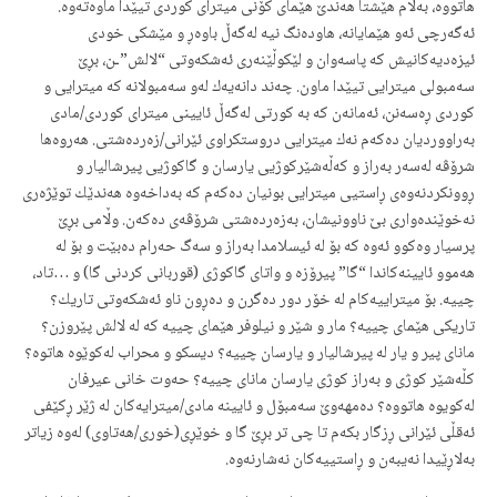
هاتووە، بەڵام هێشتا هەندێ هێمای كۆنی میترای كوردی تیێدا ماوەتەوە.
ئەگەرچی ئەو هێمایانە، هاودەنگ نیە لەگەڵ باوەڕ و مێشكی خودی
ئیزەدیەكانیش كە پاسەوان و لێكوڵێنەری ئەشكەوتی “لالش”ـن، بڕێ
سەمبولی میترایی تیێدا ماون. چەند دانەیەك لەو سەمبولانە كە میترایی و
كوردی ڕەسەنن، ئەمانەن كە بە كورتی لەگەڵ ئایینی میترای كوردی/مادی
بەراووردیان دەكەم نەك میترایی دروستكراوی ئێرانی/زەردەشتی. هەروەها
شرۆڤە لەسەر بەراز و كەڵەشێركوژیی یارسان و گاكوژیی پیرشالیار و
ڕوونكردنەوەی ڕاستیی میترایی بونیان دەكەم كە بەداخەوە هەندێك توێژەری
نەخوێندەواری بێ ناوونیشان، بەزەردەشتی شرۆڤەی دەكەن. وڵامی بڕێ
پرسیار وەكوو ئەوە كە بۆ لە ئیسلامدا بەراز و سەگ حەرام دەبێت و بۆ لە
هەموو ئایینەكاندا “گا” پیرۆزە و واتای گاكوژی (قوربانی كردنی گا) و …تاد،
چییە. بۆ میتراییەكام لە خۆر دور دەگرن و دەڕون ناو ئەشكەوتی تاریك؟
تاریكی هێمای چییە؟ مار و شێر و نیلوفر هێمای چییە كە لە لالش پێروزن؟
مانای پیر و یار لە پیرشالیار و یارسان چییە؟ دیسكو و محراب لەكوێوە هاتوە؟
كڵەشێر كوژی و بەراز كوژی یارسان مانای چییە؟ حەوت خانی عیرفان
لەكویوە هاتووە؟ دەمهەوێ سەمبۆل و ئایینە مادی/میترایەكان لە ژێر ڕكێفی
ئەقڵی ئێرانی ڕزگار بكەم تا چی تر بڕێ گا و خوێڕی(خوری/هەتاوی) لەوە زیاتر
بەلاڕێیدا نەیبەن و ڕاستییەكان نەشارنەوە.