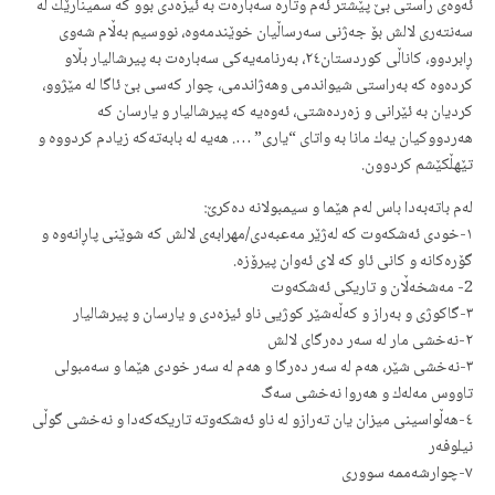
ئەوەی راستی بێ پێشتر ئەم وتارە سەبارەت بە ئیزەدی بوو كە سمینارێك لە
سەنتەری لالش بۆ جەژنی سەرساڵیان خوێندمەوە، نووسیم بەڵام شەوی
ڕابردوو، كاناڵی كوردستان٢٤، بەرنامەیەكی سەبارەت بە پیرشالیار بڵاو
كردەوە كە بەراستی شیواندمی وهەژاندمی، چوار كەسی بێ ئاگا لە مێژوو،
كردیان بە ئێرانی و زەردەشتی، ئەوەیە كە پیرشالیار و یارسان كە
هەردووكیان یەك مانا بە واتای “یاری” …. هەیە لە بابەتەكە زیادم كردووە و
تێهڵكێشم كردوون.
لەم باتەبەدا باس لەم هێما و سیمبولانە دەكرێ:
١-خودی ئەشكەوت كە لەژێر مەعبەدی/مهرابەی لالش كە شوێنی پاڕانەوە و
گۆرەكانە و كانی ئاو كە لای ئەوان پیرۆزە.
2- مەشخەڵان و تاریكی ئەشكەوت
٣-گاكوژی و بەراز و كەڵەشێر كوژیی ناو ئیزەدی و یارسان و پیرشالیار
٢-نەخشی مار لە سەر دەرگای لالش
٣-نەخشی شێر، هەم لە سەر دەرگا و هەم لە سەر خودی هێما و سەمبولی
تاووس مەلەك و هەروا نەخشی سەگ
٤-هەڵواسینی میزان یان تەرازو لە ناو ئەشكەوتە تاریكەكەدا و نەخشی گوڵی
نیلوفەر
٧-چوارشەممە سووری