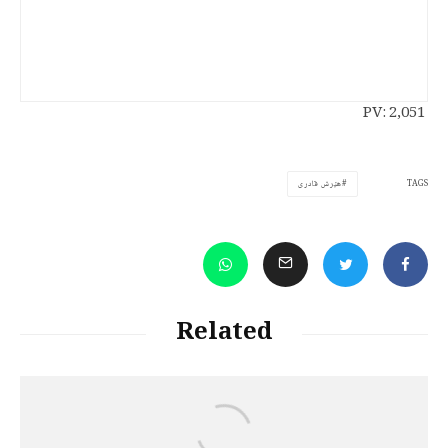
PV:
2,051
TAGS
هێرش قادری
Related
Jalal Hajizadeh