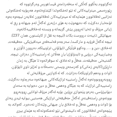
نەگرتووە، بەڵكوو كەڵكی لە سەفەرنامەی فیساغورس وەرگرتووە كە
ڕێوڕەسمی میتراییەكانی لە نێو ئەشكەوتدا كێشاوەتەوە، هەربۆیە ئەشكەوتی
نەزانیی ئەفلاتوون هێمایەكە لە میتراییەكان‌. ئەفلاتوون لەلایەن نیچەوە بەوە
تۆمەتبار دەكرێت كە دەیهەوێت بە هۆی دژبەری لەگەڵ ئەم جیهانە و ڕق لە
ژیانی مرۆڤ و تەنیا لەڕووی پێش گریمانە و ویستە ئەخلاقییەكانەوە،
جیهانێكی تایبەت درووست بكات (نیچە بە نقل از كاپلستون، همان، 237).
نیچە لەگەڵ فرۆید و ماركسدا، سەرجەم فەلسەفەی میتافیزیكی، حەقیقەت،
ئەخلاق، دین و …. وەكوو فێڵێكی ئاپۆلۆنی، تراوییلكە، دەروون ئاڵۆزی و
وشیارییەكی درۆیی‌ و ئایدۆلۆژیا یان هەڵاتن لە ڕاستییەكان دەزانن. نیچە،
گشتیەتی حەقیقەت، عەقڵ و ئەخلاق، لە سوقراتەوە تا هێگل، بە زمان
داڕێژی(كایەی زمانی) و كەرستەی ویستی دەسەڵات و لەژێر ناوی ئاپۆلۆن،
ئاوات و وەهم (تراویلكە) دەزانێت. كە لە لاوازیی مرۆڤایەتی لە
ڕووبەڕووبوونەوە لەگەڵ ڕاستییه تراژیكەكانی جیهانەوە سەرچاوە دەگرێت.
ڕاستییەكی تراژیك كە بە جێگای وەهمی عەقڵ و دین، دەبوایە بە سەمای
دیۆنیزۆسی، بەرەو پێشوازی بڕۆین. بۆیە ئەگەر مرۆڤ توانایی ڕووبەڕوو
بوونەوەی ڕاستەقینەی لەگەڵ حەقیقەتی تراژیكی هەستیی ببوایە ئیدی پەنای
بۆ ئاوات و وەهمی عەقڵ و ئەخلاق یان جیهانی وێنەكان نەدەبرد. كەواتە، بە
پێچەوانەی ئەفلاتوون كە دانیشتوانی نێو ئەشكەوتەكە بە هێمای بیری