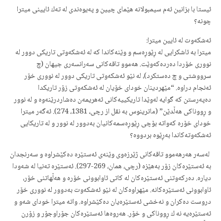
ئیستا با بزانین ئەم سیمبولانە هێمای چیین و پەیوەندی لە تەك ئایینی میترا
چونە؟
ئەشكەوت لە ئایین میترا:
میترا بە ئاشكرایی لە ڕێوڕەسم و وێنە‌كاندا كە لە ئەشكەوتی‌ تاریكی‌ دوور لە
نووری خۆردا دەردەكەوێت. هەموو تاقەكانی سەرانسەری جیهان (چ
سرووشتی و چ دەستكرد)، لە نێو ئەشكەوتی تاریكی دوور لە نووری خۆر
ئەنجام دراوە. “مێهردینان خودای خۆیان لە ئەشكەوتی زۆر تاریكدا
دەپەرستن كە گوایە لەوێدا تاریكییەكانی ئەهریمەن دەشاردرێنەوە و لە نوور
و ڕووناكی هەڵدێن” (ماترینوس بە نقل از رچی، 1381، 274). ئەگەر میترا
خودای خۆرە كەواتە بۆچی ڕێوڕەسمەكانیان بەدوور لە نوور و لە تاریكایی
ئەشكەوتەكاندا بەڕێوە بردووە؟
‌ لەسەر هەرهەموو تاقەكانی ژێرزەوی وێنەی ئەستێرە دەكێشراوە و سەرنجدان
بە ئەستێرەكان زۆر بەهێزه ‌(رچی، همان، 269-297). ئەستێرە تەنیا لە شەودا
دیارە. دەركەوتنی ئەستێرەكان لە كاتی ئاوابوونی خۆرە و هەڵهاتنی خۆر،
ئاوابوونی ئەستێرەكانە. مێهراوەكان لە نێو ئەشكەوت بەدوور لە نووری خۆر
دروست دەكران و نەخشی ئەستێرەیان دەكێشراوە. واتە میترا خودای شەو و
ئەستێرەیە نه ك‌ ڕووناكی و خۆر. هەروەها ئەستێرەكان جۆراوجۆر و زۆرن