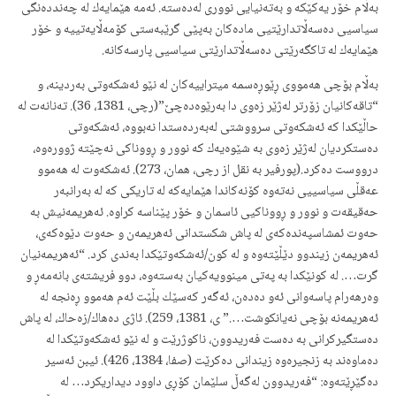
بەڵام خۆر یەكێكە و بەتەنیایی نووری لەدەستە. ئەمە هێمایەك لە چەنددەنگی
سیاسیی دەسەڵاتدارێتیی مادەكان بەپێی گرێبەستی كۆمەڵایەتییە و خۆر
هێمایەك لە تاكگەرێتی دەسەڵاتدارێتی سیاسیی پارسەكانە.
بەڵام بۆچی هەمووی ڕێوڕەسمە میتراییەكان لە نێو ئەشكەوتی بەردینە، و
“تاقەكانیان زۆرتر لەژێر زەوی دا بەرێوەدەچێ”(رچی، 1381، 36). تەنانەت لە
حاڵێكدا كە ئەشكەوتی سرووشتی لەبەردەستدا نەبووە، ئەشكەوتی
دەستكردیان لەژێر زەوی بە شێوەیەك كە نوور و ڕووناكی نەچێتە ژوورەوە،
درووست دەكرد.(پورفیر به نقل از رچی، همان، 273). ئەشكەوت لە هەموو
عەقڵی‌ سیاسییی نەتەوە كۆنەكاندا هێمایەكە لە تاریكی‌ كە لە بەرانبەر
حەقیقەت و نوور و ڕووناكیی ئاسمان و خۆر پێناسە كراوە. ئەهریمەنیش بە
حەوت ئمشاسپەندەكەی لە پاش شكستدانی ئەهریمەن و حەوت دێوەكەی،
ئەهریمەن زیندوو دێڵێتەوە و لە كون/ئەشكەوتێكدا بەندی كرد. “ئەهریمەنیان
گرت…. لە كونێكدا بە پەتی مینوویەكیان بەستەوە، دوو فریشتەی بانەمەڕ و
وەرهەرام پاسەوانی ئەو دەدەن، ئەگەر كەسێك بڵێت ئەم هەموو ڕەنجە لە
ئەهریمەنە بۆچی نەیانكوشت….” ی، 1381، 259). ئاژی دەهاك/زەحاك، لە پاش
دەستگیركرانی بە دەست فەریدوون، ناكوژرێت و لە نێو ئەشكەوتێكدا لە
دەماوەند بە زنجیرەوە زیندانی دەكرێت (صفا، 1384، 426). ئیبن ئەسیر
دەگێڕێتەوە: “فەریدوون لەگەڵ سلێمان كۆڕی داوود دیداریكرد… لە