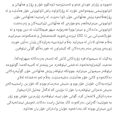
نەبووە و زۆرتر خودای شەو و ئەستێرەیە تاوەكوو خۆر و ڕۆژ و هەڵهاتن و
ئاوابوونیشی پێچەوانەی خۆرە. لە ڕۆژئاواوە، پاش ئاوابوونی خۆر هەڵدێت و لە
ڕۆژهەڵاتەوە پێش هەڵهاتنی خۆر، ئاوا دەبێت. لە ڕاستیدا هەڵهاتنی خۆر،
ئاوابوونی میترایە(هەر بەوجۆرەی كە هەڵهاتنی ئێرانییەكان و زەردەشت
ئاوابوونی مادەكان و میترا بوو) هەربۆیە، میهر هیچكاتێك نە دین بووە و نە
خۆر(اشتیانی، بی تا: 32). ئیزەدی،ئەویە كەمەشخەڵ و ئەشكەوتە، میتراییە،
بەڵام هەتاو، لادان لە میترایە. بەڵام ئیزەدییە بەڕئزەكان ۆیان دەڵێن خورە،
زوربەی وینەی سەر بەردەكان كە كیشراون نە خور بەڵكو گۆڵی نیلوفرن.
یەكێك لە سیمبولە فرە زۆرەكانی لالش كە لەسەر بەردەكانە میهراوەكە/
مەعبد، كێشراوەنەتەوە، نەخشی نیلوفەرە. من پێشتر لە كتیبەكەمدا گوتوومە
نیلوفەر سیمبولی میترایە، چوونكە نیلوفەر پێش هەڵهاتنی خۆر، گوڵپەڕەكانی
دەكاتەوە و كاتێ خۆر هەڵدێت، دەێبەستێت. بەڵام ئەو نەخشانە لەلای
ئیزەدیەكان، خۆیان خۆر بوو و، منیش سەرسام بووم كە خۆر بن. ڕاستییەكەی
منیش نەمزانی نیلوفەرە یا خۆر تا دۆینێ كە لەگەڵ جەلیل ئازادیخواز
سەردانێكی لالشمان كرد، گوتی خۆر نییە، نیلوفەرە، زۆرم پێ خۆش بوو زۆر
بە شوێنیدا گەڕاین، دەركەوت كاك جەلیل ڕاست دەكات. ئەویش نیشانەیەكی
تری میترای بوونە كە، بەداخەوە خۆیان وادەزانن خۆر یان هەتاوە.