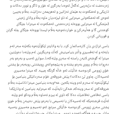
زەردەشت لە دژبەریی لەگەڵ ئەوەدا بەرگری لە خۆر و ئاگر و نوور دەكات و
تاریكی و ئەشكەوت بە هێمای نەزانین و ئەهریمەن دەزانێت. بەڵام بەپیێ
ئەوەی كە ئەشكەوتی میترایی لە ناو ئیزەدیان ماوە بەڵام واتای زەینی
(مێشكی) لە میترایی بووەتە زەردەشتی. ئەشكەوت لە میترادا جێگای
كوشتنی گا و هەڵپەركێ و خواردنەوەیە بەڵام ئیستا بووەتە جێگای چلە گرتن
و قوربانی كردن.
باسی تراژدی یان كارەساتمان كرد. با بە واتایتر لێكۆڵێنەوە بكەێنە سەر ئەم
بابەتە و لە تەفسیری واڵتر بنیامینیش كەڵك وەربگرین. لەم وێنەدا دەوێنین،
میترا لە گوشەی لایەن راستە لە سەری وێنەكەدا، سواری ئەسپ و بەرەو بەر
دەڕوات بەڵام رووی بەرەو پشتە و بە پێچەوانەی ڕویشتنی روبەبەر بۆ پشتی
خۆی زوومی كردوەسە خاڵێك، ئەو خاڵە گرنگە چییە. كە میترا مەسیری
ئەسپەكان، چاوی لێ دەكات؟ پێش شروڤەی خۆم سەردانێكی بنیامین بۆ
لیكۆڵێنەوە لە سەرم ئەم وینە بكەین. عەٶبەت بنیامین میترا ناناسێت بەڵام
شروڤەكەی لە سەر وینەكە، شەكێ نایەڵێت كە میترایە. بنیامین لە وتارێكدا
باسی نەقاشی نەقاشێك دەكا كە ناوی لە بیرم نەماوە بەڵام وەكو ئەو وێنە
ئەڵێت فرشتەیكە كە ئەسپەكان یا نەسیمی با بەرەو پێش دەیبەن بەڵام خوئ
پشتی سەری زوومی كردوەسە خاڵێكی سرنج. ئەو نەسیم و مەسیری یەسپە
مانای چییە و هەڵگەڕانەوە و زوومی میترا واتای چییە؟ ناوبراو دەڵێت،