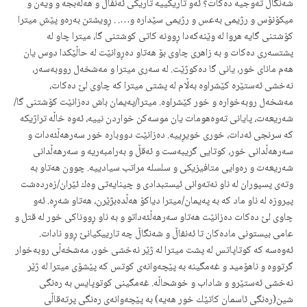
شەنگاڵ تەوجیە دەكات؟ ئەو تاریكییە تاریكی ئەنفال و هەڵەبجە و ویەن و
میكۆنۆس و رژیمی بەعس و رژیمی سێدارە و…. . ڕویشتن بەرەو پێش میترا
كۆشتنی گایە هروا لە وێنەكەدا ڕوونە كاتی كوشتنی گا، میترا چاو لە
پشتسەری دەكات و بە زاهری چاوی بۆ هەتاو دەڕوانێت لە حاڵێكدا دوس یان
هەم مانای خور، یانی گا دەكوژێت. لە سەری میترا و مەشخەل رووبەسەر،
نەخشی ئەستێرە كێشراوە بەڵام لە پشتی میترا كە چاوی لێ دەكات،
مەشخەل روبەخوارە و خور كێشراوە. میترا/پەیمان باش دەزانێت كۆشتنی گا/
شەریعەت، پایانی تەوەهومات یان موسەكن خواردن نییە، ئەوە خاڵە تراژیكە
كە سرنجی ئەدات، خوری خویڕییە. دەزانێت دووبارە خور سەرهەڵئەدات و
سەرهەڵدانی خور، كوتایی گریبەست و ئەقڵ و بەرامبەریە و سەرهەڵدانی
شەریعەت و رەوایی متافیزیكی و سلسلە مراتب سیادییە. چوون هەتاو بە
وتەی پسپوران لە ناو نەتەوانی ئیستبدادی و چینایەتی وەك ئێران/زەردەشت
پیروزە لە ناو ماد كە بە پەیمان/میترا دیاكۆ هەڵدەبژێرن، هەتاو شەڕە. ئەو
چاوی لێ دەكات دەزانێت هەتاو سەرهەڵئەداتو و بە ناو ڕووناكی خور لە قتل و
عامی بیستونی مادەكان تا ئەنفاڵ و شەنگاڵ چە تارییكیانێ ڕوو نادات.
ئەوەسە كە كوتاپاتس لە پشت میترا لە ژێر نەخشی خور، مەشخەڵی روبەخوار
گرتووە و ناهۆمید و غەمگینە بە پێچەوانەی كوتس كە پێشۆی میترا لە ژێر
نەخشی ئەستێرو و شاداب و خوشحاڵە. غەمگینی كوتوپایس بە رەنگی
شین(رەنگی ئاسمان كاتێك خور هەیە) بە پێچەوانەی رەنگی پرتەقاڵی