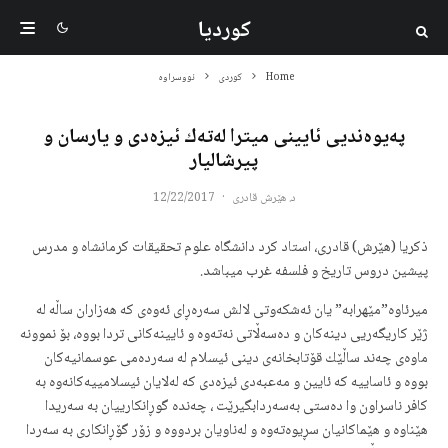
کوردیا
Home
کوردی
نووسراوە
پەیوەندیی ئایینی میترا لەتەك ئیزەدی و یارسان و
پیرشالیار
د. هێرش قادری
·
12/22/2017
ذکریا (هێرش) قادری، استاد کرد دانشگاه علوم تحقیقات کرمانشاه و مدرس
پیشین دروس تاریخ و فلسفه غرب میباشد.
میرئاوە”مێهرابە” یان ئەشكەوتی لالش سەرەڕای ئەوەی كە هەزاران ساڵە لە
ژێر كاریگەریی دینەكان و دەسەڵاتی نەتەوە و ئایینەكانی تردا بووە، بۆ نموونە
ماوەی چەند ساڵێك قۆتابخانەی دینی ئیسلام لە سەردەمی عوسمانیەكان
بووە و ئاساییە كە ئایین و مەعبەدی ئیزەدی كە لەلایان ئیسلامییەكانەوە بە
كافر ناسراون وا دەستی بەسەردابگیرێت ، چەندە گوڕانكارییان بە سەریدا
هێناوە و هێماكانیان سڕیوەتەوە و لەناویان بردووە و زۆر گۆڕانكاری بە سەردا