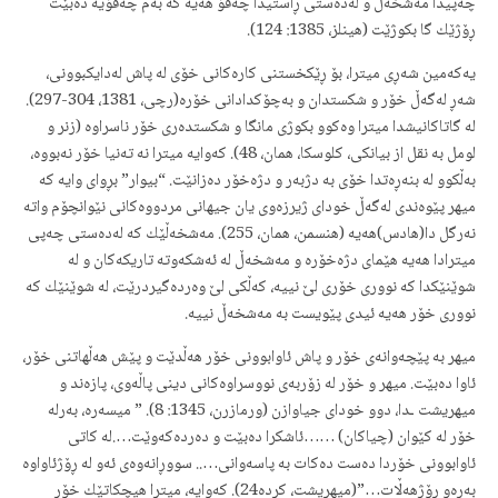
چەپیدا مەشخەڵ و لەدەستی ڕاستیدا چەقۆ هەیە كە بە‌م چەقۆیە دەبێت
ڕۆژێك گا بكوژێت (هینلز، 1385: 124).
یەكەمین شەڕی میترا، بۆ ڕێكخستنی كارەكانی خۆی لە پاش لەدایكبوونی،
شەڕ لەگەڵ خۆر و شكستدان و بەچۆكدادانی خۆرە(رچی، 1381، 304-297).
لە گاتاكانیشدا میترا وەكوو بكوژی مانگا و شكستدەری خۆر ناسراوە (زنر و
لومل به نقل از بیانكی، كلوسكا، همان، 48). كەوایە میترا نە تەنیا خۆر نەبووە،
بەڵكوو لە بنەڕەتدا خۆی بە دژبەر و دژەخۆر دەزانێت. “بیوار” بڕوای وایە كە
میهر پێوەندی لەگەڵ خودای ژیرزەوی یان جیهانی مردووەكانی نێوانچۆم واته
نەرگل دا(هادس)هەیە (هنسمن، همان، 255). مەشخەڵێك كە لەدەستی چەپی
میترادا هەیە هێمای دژەخۆرە و مەشخەڵ لە ئەشكەوتە تاریكەكان و لە
شوێنێكدا كە نووری خۆری لێ نییه،‌ كەڵكی لێ وەردەگیردرێت، لە شوێنێك كە
نووری خۆر هەیە ئیدی پێویست بە مەشخەڵ نییە.
میهر بە پێچەوانەی خۆر و پاش‌ ئاوابوونی خۆر هەڵدێت و پێش هەڵهاتنی خۆر،
ئاوا دەبێت. میهر و خۆر لە زۆربەی نووسراوەكانی دینی پاڵەوی، پازەند و
میهریشت ـدا، دوو خودای جیاوازن (ورمازرن، 1345: 8). ” میسەرە، بەرلە
خۆر لە كێوان (چیاكان) ……ئاشكرا دەبێت و دەردەكەوێت….لە كاتی
ئاوابوونی خۆردا دەست دەكات بە پاسەوانی….. سووڕانەوەی ئەو لە ڕۆژئاواوە
بەرەو ڕۆژهەڵات…”(میهریشت، كردە24). كەوایە، میترا هیچكاتێك خۆر