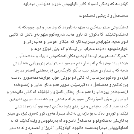
كۆتوسە كە رەنگی ئاسو لا كاتی ئاوابوونی خور و هەڵهاتنی میترایە.
مەشخەڵ و تاریكیی ئەشكەوت
ئەشكەوتی میتراییەكان بە مێهرابە ناوزەد كراوە. مەڕ و ئاو. چوونكە لە
ئەشكەوتانێكدا گا دكوژن كە ئاوی هەیە، هەروەكوو مێهرابەی لالش كە كانیی
ئاوی هەیە. مێهرابەی میتراییەكان كە جێگای خوشی و هەڵپەركی و
خواردنەوەیە دەبێتە محراب ـی ئیسلام كە جێی نوێژو دوعا و
“هەڕگ”بەسەرییە. ئێستا ئیزەدییەكان ئەشكەوتی تاریك و مەشخەڵیان
هێشتووەتەوە، بەڵام لە پەنای ئەم سیمبولە میتراییە، پێروزبایی هەتاویش
هەیە كە پاشماوەی میترا نییە بەڵكو كاریگەریی زەردەشتی لەسەر دیارە.
ئیزەدی وەكوو پیرشالیار لە كاتی ئاوابوونی خۆر، چوارشەممەسوری دەست
پێ ئەكەن و مەشخەڵ دادەگیرسێنن. سوور هەم مانای شایی و زەماوەندە
(زەماوەندی پیرشالیار) هەم مانای ڕەنگی ئاسۆ یان ئۆفۆقە. لە كاتی دانیشتن و
ئاوابوونی خۆر، ئاسۆ ڕەنگی سوورە. لە جەشنی چواەشەممە سوری، دەبینین
كە بە سەر ئاگردا دەپەڕن و بێ ڕێزی پێوە دەكەن ئەوە بوو كە زەردەشتی
تێكدا و توڕەی دەكات بۆ دژبەری لە تەك میترا. هەروەكوو ئەمڕۆ، ئیزەدی میترا
بە تاریكی ئەشكەوتو و مەشخەڵ ناسراوە، لە بەردنووس و وێنەگەلێك كە لە
لەدایكبوونی میترا بەدەست هاتووە، كوڵاوێكی “فریژ”ی لەسەرە و لە دەستی