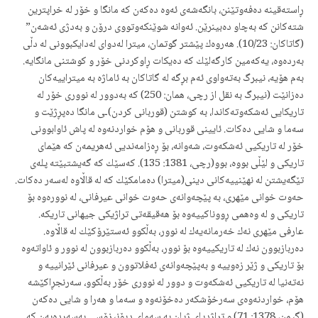
ڕاستەقینه دەفەوتێنن، بانگەشەی ئەوە دەكەن كە مانگا و خۆر لە خراپترین
شتەكانن كە بەچاو دەبینرێن. ئەوانە شوێنكەوتووی درۆن و بەدژی ئەشەن”
(گاتاكان: 10/23). هەروەك‌ پێشتر گوتمان، میترا لەدوای لەدایكبوونی لە دڵی
بەردەوە، یەكەمین كارگەلێك كە دەیكات ڕاوكردنی خۆر و كوشتنی مانگایە.
بەم هۆیه،‌ نیبرگ بەتەواوی ئەم بڕگە لە گاتاكان بە ئاماژە بە میتراییەكان
دەزانێت (نیبرگ بە نقل از رچی، همان: 250) كە بەدوور لە نووری خۆر لە
تاریكایی ئەشكەوتەكاندا، بە كوشتن (قوربانی كردن)ـی مانگا دەپڕژێت و
سەما و شایی دەكات. ئایینی قوربانی و هۆم خواردنەوە لە پاش ئاوابوونی
خۆر لە تاریكیی ئەشكەوت، شەوانە، بۆ ڕەزامەندیی ئەهریمەن كە هێمای
تاریكی و لێڵی بووه، بوو(رچی، 1381: 135). كەسێك كە گەیشتبێتە پلەی
تێگەیشتن لە نهێنییەكانی دینی(میترا) دەمامكێك كە‌ لە قاڵاوە لەسەر دەكات.
حەوت خوانی مێهری، بە پێچەوانەی حەوت خوانی عیرفانی، لە نوورەوە بۆ
تاریكی و لە وەهمی ڕووناكییەوە بۆ هەقیقەتی تراژیكی جیهانی تاریكە.
عارفی مێهری نەك خەرمانەیەك لە نوور، بەڵكوو ئەستێرۆكێك لە قاڵاوە.
دەربازبوون نەك لە تاریكییەوە بۆ نوور، بەڵكوو دەربازبوون لە نوور و ئاواتەوە
بۆ تاریكی و ژێر زەوییه و بەپێچەوانەی‌ ئەفلاتوون و عیرفانی ئێرانییە و
نەتەنیا لە تاریكیی ئەشكەوت و دوور لە نووری خۆر بەڵكوو، سەرنجڕاكێشە
هۆم، خواردنەوەی سەرخۆشكەر دەخۆنەوە و سەما و هەرا و شایی دەكەن
(گیمن، 1378: 71) و تراژدیای ژیان بە سەمای دیۆنیزۆسی بەسەردەبەن كە