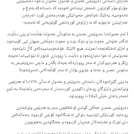
لەبارەی داستانی دەروێشی عەبدی و عەدول، حەیران یاخود دەنگبێژیی
جۆراوجۆر گوتراون. ئەمەش نیشانەی ئەوەیە کە داستانەکە بەنرخ و
نەتەوەییە. یەکێک لەوانەش حەیرانێکی هونەرمەندی کورد-ئەرمەن،
خەراپێتێ خاچۆیە کە بە زاراوەی کورمانجی گوتویەتی کە ئەمەیە:-
( لەم حەیرانەدا دەروێشی عەبدی بە شانوباڵی عەدولدا هەڵدەدا و پێێ دەڵێت،
ئەگەر خاوەنی حەوت برا و باوک بێت و حەوت دەوڵەتی جیهان لێی کۆببنەوە
و لەژێر ئەشکەنجەدا بمرێت، هیچ کاتێک خۆشەویستییەکەی کاڵ نابێتەوە.
عەدولیش لە خوا دەپاڕێتەوە و دەڵێت، با ڕووباری خابور لە نێوانییاندا نەبێتە
ڕێگر و هەردووکیان لە سەر ڕووبارەکە بەیەک بگەن و ماچی دەروێشیش بە
سابونی حمس و حەما و جزیری بۆتان لە سەر کۆڵمەکانی نەسڕێتەوە)
بە پێی گێڕانەوەکان، داستانی دەروێش و عەدول لە ساڵی ١٧٦٨دا لە هەرێمی
وێرانشاری پارێزگای ڕوحای باکووری کوردستان لە سەردەمی پاشایەک بە ناوی
تەمەر پاشای خێڵی (ملا) دا ڕوویداوە.
دەروێشی عەبدی خەڵکی گوندی ئۆخلاقچی سەر بە هەرێمی وێرانشاری
ڕوحایە. کوردێکی ئێزدییە. باوکی لە شنگالەوە کۆچی کردووە. بنەماڵەکەی
دژی تورک و عەرەبەکان شەڕیان کردووە و جەنگاوەری بەهێزبوون.