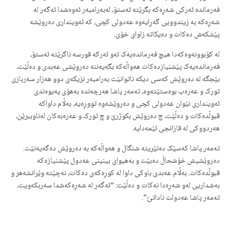
فەرماندە ئەرکی شەڕەکە بگرێتە ئەستۆ، لەبەرامبەر ئەوەشدا ئەگەر لە
شەڕەکە بە زیندوویی گەڕایەوە عەدولی کچی، کە ئەوینداری دەروێشە
پێشکەش دەکات و دەیکاتە زاوای خۆی.
لە کۆبوونەوەکەدا هیچ فەرماندەیەک ئەو ئەرکە قورسە ناگرێتە ئەستۆ،
فەرماندەیەک پێشنیازدەکات هەواڵەکە بگەیەننە دەروێشی عەبدی و دەڵێت،
بێجگە لە دەروێش کەسی دیکە ناتوانێت بەرامبەر نزیکەی دوو هەزار سەربازی
تورک و عەرەب بوەستێتەوە، تەمەر پاشا هەرچەندە بەهۆی پەیوەندی
ئەوینداری نێوان عەدولی کچی و دەروێشەوە تووڕەیە، بەڵام داواکە
قبوڵدەکات و دەڵێت، چ دەروێش بکوژرێ و چ تورک و عەرەبەکان لەناوببرێن،
هەردووکی لە قازانجی ئێمەدایە.
تەمەر پاشا کەسێک دەنێریتە شنگال و هەواڵەکە بە دەروێش دەگەیەنێت.
دەروێشیش خۆشحاڵ دەبێت و بەهیوای بینینی عەدول پێشنیازەکە
قبوڵدەکات. بەڵام عەبدی باوکی داوا لە کوڕەکەی دەکات، نەچێتە وێرانشەهر و
بەشداریی لەو شەڕەدا نەکات و دەڵێت: “ئەگەر لە شەڕەکەشدا سەربکەویت،
تەمەر پاشا عەدولت ناداتێ”.
بەڵام دەرویش گوێ لە باوکی ناگرێ و دەڵێ: “من لەبەر عەدولیش نەبێ لەبەر