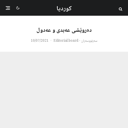
کوردیا
دەروێشی عەبدی و عەدول
سەرنووسەران - Editorial board
·
10/07/2021