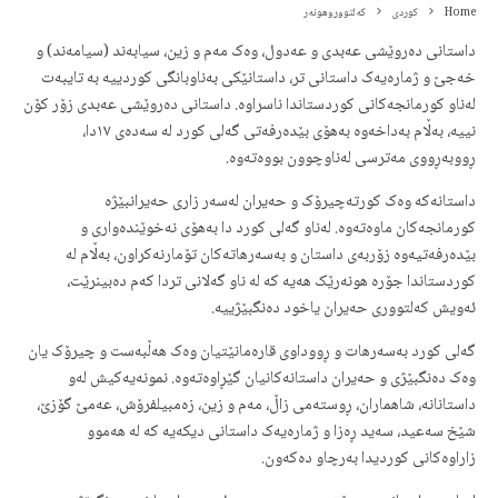
Home
کوردی
کەلتووروهونەر
داستانی دەروێشی عەبدی و عەدول، وەک مەم و زین، سیابەند (سیامەند) و
خەجێ و ژمارەیەک داستانی تر، داستانێکی بەناوبانگی کوردییە بە تایبەت
لەناو کورمانجەکانی کوردستاندا ناسراوە. داستانی دەروێشی عەبدی زۆر کۆن
نییە، بەڵام بەداخەوە بەهۆی بێدەرفەتی گەلی کورد لە سەدەی ١٧دا،
ڕووبەڕووی مەترسی لەناوچوون بووەتەوە.
داستانەکە وەک کورتەچیرۆک و حەیران لەسەر زاری حەیرانبێژە
کورمانجەکان ماوەتەوە. لەناو گەلی کورد دا بەهۆی نەخوێندەواری و
بێدەرفەتیەوە زۆربەی داستان و بەسەرهاتەکان تۆمارنەکراون، بەڵام لە
کوردستاندا جۆرە هونەرێک هەیە کە لە ناو گەلانی تردا کەم دەبینرێت،
ئەویش کەلتووری حەیران یاخود دەنگبێژییە.
گەلی کورد بەسەرهات و ڕووداوی قارەمانێتیان وەک هەڵبەست و چیرۆک یان
وەک دەنگبێژی و حەیران داستانەکانیان گێڕاوەتەوە. نمونەیەکیش لەو
داستانانە، شاهماران، ڕوستەمی زاڵ، مەم و زین، زەمبیلفرۆش، عەمێ گۆزێ،
شێخ سەعید، سەید ڕەزا و ژمارەیەک داستانی دیکەیە کە لە هەموو
زاراوەکانی کوردیدا بەرچاو دەکەون.