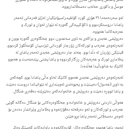
تەمر پاشاش پاشایەکی مەزن بووە و لە وێرانشەهرەوە تا ئامەد و سنوری
موسڵ و باکوری حەلەب دەسەڵاتداربووە.
لەو سەردەمەدا ٣٦ هۆزی کورد کۆنفیدراسیۆنێکیان لەژێر فەرمانی تەمەر
پاشادا دروستکردبوو و ناکۆکییەکی گەورە لە نێوان ئەوان و تورک و
عەرەبەکاندا هەبووە.
دەروێشی عەبدی و براکەی بە ناوی سەعدون، دوو جەنگاوەری گەورە بوون و
لەبەرئەوەی عەرەب و تورکەکان زۆرجار کوردانی ئێزدییان کۆمەڵکوژ کردبوو،
قینێکی زۆریان لە دڵدا بوو. چەند جار دەروێشی عەبدی تەمەر پاشای لە
پەلاماری تورک و عەرەبەکان ڕزگارکردووە و پاشا پشتی پێدەبەست و هەموو
کاتێک بە شانوباڵیدا هەڵدەدا.
لەبەرئەوەی دەروێشی عەبدی هەموو کاتێک لەناو ماڵی پاشادا بوو، کچەکەی
بە ناوی (عەدول) دەبینێت و پەیوەندی ئەوینداری لە نێوانیاندا دروست دەبێت
و پاشا تووڕە دەبێت و دەروێش و خانەوادەکەی دەنێرێتە دەڤەری شنگال.
هەواڵی ناردنی دەروێش و خانەوادە و جەنگاوەرەکانی بۆ شنگال دەگاتە گوێی
عەرەب و تورکەکان و ئەو دەرفەتە دەقۆزنەوە و پەلاماری وێرانشار دەدەن بۆ
ئەوەی دەسەڵاتی تەمەر پاشا بڕوخێنن.
تەمەر پاشا هەموو جەنگاوەرەکان کۆدەکاتەوە و داوادەکات کەسێک وەک