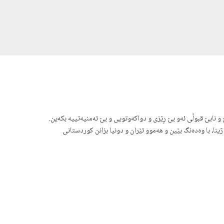
 نابێ قبوڵی ئەو بێ ڕێزی و دواکەوتویی و بێ ئەمنیەتییە بکەین.
ا، با وەدەنگ بێین و هەموو ئێران و دونیا بزانن کوردستانی