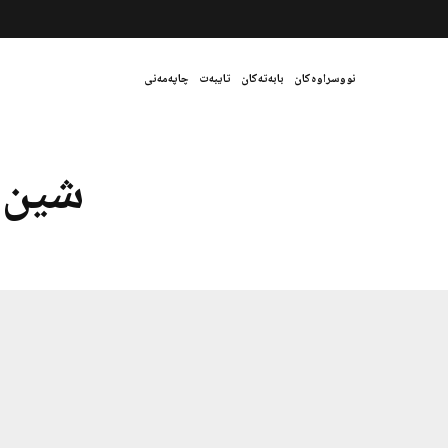
نووسراوەکان
بابەتەکان
تایبەت
چاپەمەنی
شین 