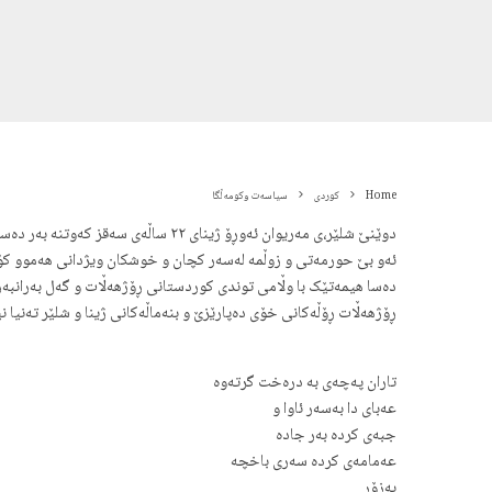
Home
کوردی
سیاسەت وکومەڵگا
دوێنێ شلێر،ی مەریوان ئەوڕۆ ژینای ٢٢ ساڵەی سەقز کەوتنە بەر دەستدرێژیی بەکرێگیراوانی کۆماری سێدارە و گیانیان بەخت کرد.
ئەو بێ حورمەتی و زوڵمە لەسەر کچان و خوشکان ویژدانی هەموو کۆمەڵ
دەسا هیمەتێک با وڵامی توندی کوردستانی ڕۆژهەڵات و گەل بەرانبەر 
ڕۆژهەڵات ڕۆڵەکانی خۆی دەپارێزێ و بنەماڵەکانی ژینا و شلێر تەنیا نی
تاران پەچەی بە درەخت گرتەوە
عەبای دا بەسەر ئاوا و
جبەی کردە بەر جادە
عەمامەی کردە سەری باخچە
بەزۆر