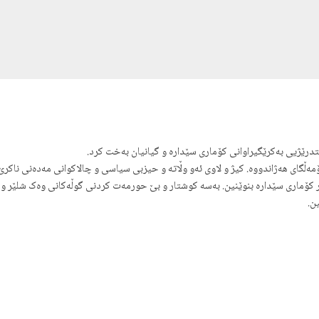
گای هەژاندووە. کیژ و لاوی ئەو وڵاتە و حیزبی سیاسی و چالاکوانی مەدەنی ناکرێ و
کۆماری سێدارە بنوێنین. بەسە کوشتار و بێ حورمەت کردنی گوڵەکانی وەک شلێر و ژین
ن.