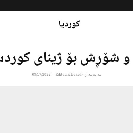
کوردیا
و شۆڕش بۆ ژینای کوردس
سەرنووسەران - Editorial board
·
09/17/2022