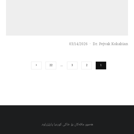
03/14/2026
·
Dr. Pejvak Kokabian
22
…
3
2
1
هەموو مافەکان بۆ خاکی کوردیا پارێزراوە.