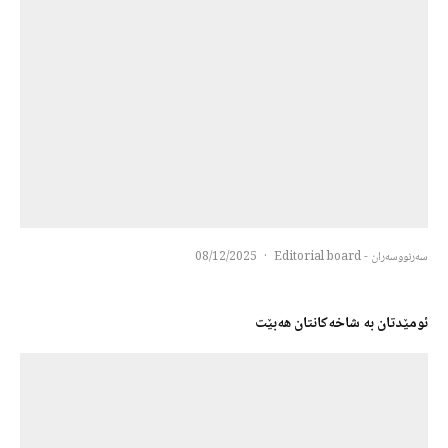
سەرنووسەران - Editorial board
·
08/12/2025
ئومێدتان بە شاخەكانتان هەبێت