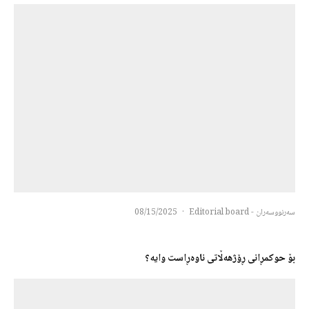
سەرنووسەران - Editorial board
·
08/15/2025
بۆ حوكمڕانی ڕۆژهەڵاتی ناوەڕاست وایه؟