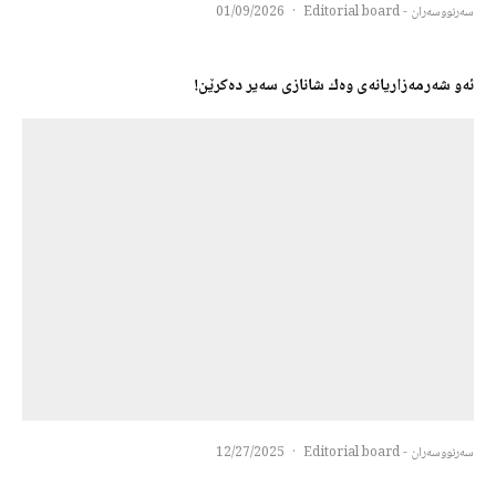
سەرنووسەران - Editorial board
·
01/09/2026
ئەو شەرمەزاریانەی وەك شانازی سەیر دەكرێن!
سەرنووسەران - Editorial board
·
12/27/2025