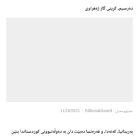
دەرسیم، کڕینی گاز ژەهراوی
سەرنووسەران - Editorial board
·
11/18/2025
بەریتانیا، کەنەدا، و فەرەنسا دەبێت دان بە دەوڵەتبوونی کوردستاندا بنێن