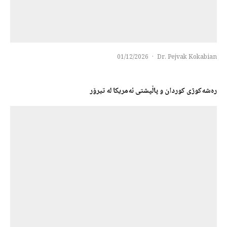
01/12/2026
·
Dr. Pejvak Kokabian
رەشەكوژی كوردان و پاڵپشتی ئەمریكا لە تیرۆر