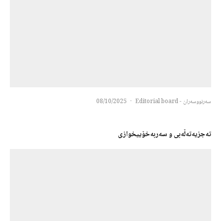
سەرنووسەران - Editorial board
·
08/10/2025
تەجزیەتەڵەبی و سەربەخۆییخوازی