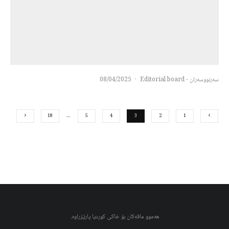
سەرنووسەران - Editorial board
·
08/04/2025
18
…
5
4
3
2
1
هەموو مافەکان بۆ خاکی کوردیا پارێزراوە.