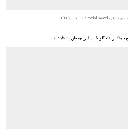
سەرنووسەران - Editorial board
·
01/11/2026
بڕیارەكانی دادگای فیدڕالیی چیمان پێدەڵێت!؟