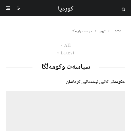
کوردیا
Home
کوردی
سیاسەت وکومەڵگا
All
Latest
سیاسەت وکومەڵگا
حکومەتی کاتیی نیشتمانیی کرماشان