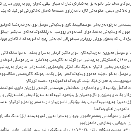
ئۆردوگای مەندانێی باقوبە بۆ چەکدارکردنیان لە سپای لیڤی، ئەوان ڕوو بەڕووی دیار
و لەلاکەی دیش، حکومەتی تازە دامەزراوی مستەفا کەمال ئەتاتورکی تورکیا، کە پێد
تەمی بەڕێوەبەرایەتی عوسمانییدا، ناوی ویلایەتی موسڵ بوو، بەر فەرەنسا کەوتبو
وون لە ویلایەتی بەغدا. دوای کشانەوەی ڕووسیا، لە ڕێککەوتنامەکەی سایکس-پیکۆ و
زەکان، کە بەهۆی بوونی زووتری سیخوڕانی لەبابەتی ڕیچ، لە ناوچەکە، ئاگاداری بوون
ا و موسڵ هەبوون. بەریتانیەکان، دوای داگیر کردنی بەسرا و بەغدا، لە دوا مانگەکا
ویلایەتی موسلیش بگرن. دوای ئاگربەسی ڕۆژی ٣٠/ی ئۆکتۆبەری ساڵی ١٩١٨ز، لەشکرێکی بەریتانیی، بێ گوێدانە ئاگربەس، پ
ێوەبەرایەتیی کاتیان لەجێگا دانا، لەژێر چاوەدێریی ئەفسەرانی شارەزای بەریتانیی
ی موسڵ، بەڵکو دەبێت هەموو ویلایەتەکەش چۆل بکات، چونکە ئاگربەستی شکاندووە. بە
دەشیهەویست، بە هەر نرخێک بێت، ناوچەکە نەکەوێتەوە دەست تورکان.
ا لەگەڵ یۆنانیەکان و پاشماوەی خەلافەتی عوسمانی کێشەی زۆریان مابوو، نەیاندەتوا
تورکان بکات و پشێوی و ئاژاوەشیان بۆ بنێتەوە. تیپەکە بە سەرۆکایەتی ئەفسەرێکی پ
مانەوەیان لەناوچەکەدا.
ی “سیڤەر”، ڕۆژی ٢٤/٧/١٩٢٣ز، پەیمانی لۆزان، لەنێوان دەوڵەتانی بەشەڕهاتووی جیهان بەسترا. بەپێی ئەو پەیمانە،
جیهانیی، بەتازەیی دامەزرابوو.
هەردوو لای کێشەکە ڕێککەوتن، تا مۆڵەتی نۆ مانگەکە، لە ڕۆژی ٥/١٠/١٩٢٣ز دەست پێبکات. ڕۆژی 