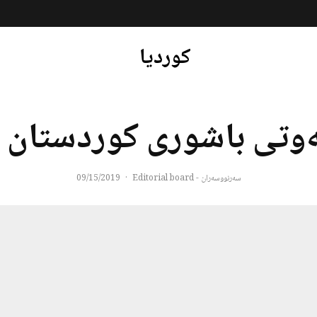
کوردیا
ەوتی باشوری کوردستان ل
سەرنووسەران - Editorial board
·
09/15/2019