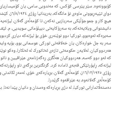
کۆبوونەوە. سێر پێرسی کۆکس، کە مەندوبی سامی، یان کۆمیساریای باڵا
دوای تێپەڕ
هیچ کار و جموجۆڵێکی سەربازیی نەکەن، تا کۆمەڵەی گەلان، لیژنەیەک
دانیشتوانی ویلایەتەکە، بە سەرۆکایەتی دیپلۆماتی سویدیی، م. ئێف.
سەیرەکە ئەوەبوو، تورکیا دوو نوێنەری خۆی بۆ لیژنەکە دیاری کردبو
سەر بە جل خوارەکان، یان خەلافەتی تورکی عوسمانی بوو، بۆیە وایدە
کە ئەو دوو کەسە، هەردووکیان هەڵگری ڕەگەزنامەی عێراقیین و ناتوان
لیژنەکە، ڕاپۆرتێکی قەبەی ئامادە کرد. گرنگترین بڕگەی ناو ڕاپۆرتەکە
ڕۆژی ١٦/١٢/١٩٢٥ز، کۆمەڵەی گەلان، بڕیارەکەی خۆی، لەم
کۆمەڵەی گەلانەوە، بە عێراقەوە گرێدرا.
بڕە نەوتەی ژێرزەوی و دەرهێندراوی سەرەوە، بۆ هەمیشە و ڕۆژانە بۆ ت
دوای شەش مانگێک و لە ڕۆژی /١٩٢٦
یەک گۆڕانکاری بچوک لە پێشنیارە بنەڕەتیەکەی بەریتانیا.
دەزانن گۆڕانکاریەکە چی بوو؟