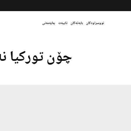
نووسراوەکان
بابەتەکان
تایبەت
چاپەمەنی
چۆن تورکیا ن