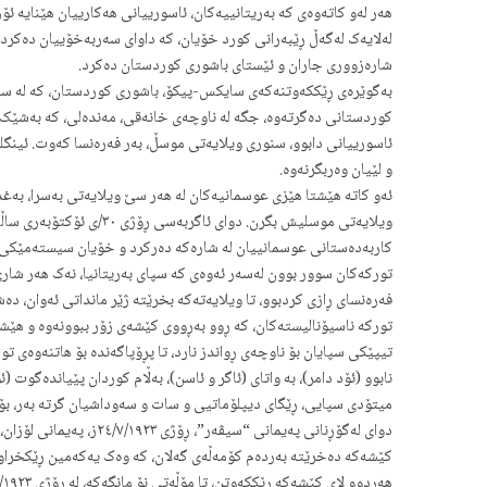
هەر لەو کاتەوەی کە بەریتانییەکان، ئاسورییانی هەکارییان هێنایە 
لەلایەک لەگەڵ ڕێبەرانی کورد خۆیان، کە داوای سەربەخۆییان دەکرد 
شارەزووری جاران و ئێستای باشوری کوردستان دەکرد.
بەگوێرەی ڕێککەوتنەکەی سایکس-پیکۆ، باشوری کوردستان، کە لە سیس
کوردستانی دەگرتەوە، جگە لە ناوچەی خانەقی، مەندەلی، کە بەشێک ب
ئاسورییانی دابوو، سنوری ویلایەتی موسڵ، بەر فەرەنسا کەوت. ئینگلی
و لێیان وەربگرنەوە.
ئەو کاتە هێشتا هێزی عوسمانیەکان لە هەر سێ ویلایەتی بەسرا، بەغد
کاربەدەستانی عوسمانییان لە شارەکە دەرکرد و خۆیان سیستەمێکی بەڕ
تورکەکان سوور بوون لەسەر ئەوەی کە سپای بەریتانیا، نەک هەر شار
فەرەنسای ڕازی کردبوو، تا ویلایەتەکە بخرێتە ژێر مانداتی ئەوان، 
تورکە ناسیۆنالیستەکان، کە ڕوو بەڕووی کێشەی زۆر ببوونەوە و هێشت
تیپێکی سپایان بۆ ناوچەی ڕواندز نارد، تا پڕۆپاگەندە بۆ هاتنەوەی 
میتۆدی سپایی، ڕێگای دیپلۆماتیی و سات و سەوداشیان گرتە بەر، بۆ 
دوای لەگۆڕنانی پەیمان
کێشەکە دەخرێتە بەردەم کۆمەڵەی گەلان، کە وەک یەکەمین ڕێکخراوی 