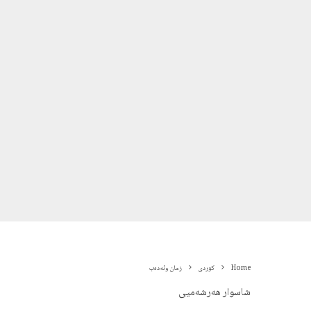
Home
کوردی
زمان وئەدەب
شاسوار هەرشەمیی