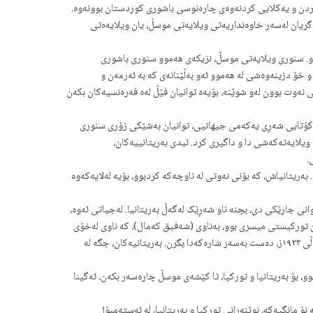
ی کردن و یەکلایی کردنەوەی چارەنوسی باشوری کوردستان بوونەوە.
اگریان لەسەر خاوەنداریەتی ویلایەتی موسڵ، یان ویلایەەتی
و. سنوری ویلایەتی موسڵ، نزیکەی هەموو سنوری باشوری
 خۆ دزینەوەشی لە هەموو ئەو بەڵێنانەی کە بە ئەرمەن و
ی نەوت بوون لەو شوێنە، بۆیەە توانیان فێڵ لەە فەرەنسیەکان بکەن
نی کۆتایی شەڕی یەکەمی جیهانیی، توانیان بەشێکی زۆری سنوری
ەلاماری شاری موسڵی ناوەندی ویلایەتەکەشی دا و داگیری کرد. ئیدی بەریتانییەکان،
.
ریتانیاش، کە بۆنی نەوتی لە ناوچەکە کردبوو، بۆیە لەلایەکەوە
نی جارێکی دی، بچنە ناو شەڕێک لەگەڵ بەریتانیا. لەجیاتی ئەوە،
ان تورکیستی میسری بوو، بەناوی (شەفیق کەمال)، کە ناوی لەخۆی
نابوو (ئۆد دامر)، بە واتای (ئاگر و ئاسن)، بەڵام کوردان پێیاندەگوت (ئۆزدەمیر). بەریتانییەکانیش، بەتالیۆنێکی ئاسورییان ناردە سەر ڕواندز و توانیان لە ساڵی ١٩٢٣ز، دەست بەسەر شارەکەدا بگرن. بەریتانیەکان، جگە لە
 (نۆ) مانگ داندرابوو، بۆ بەریتانیا و تورکیا، تا کێشەی موسڵ چارەسەر بکەن، ئەگینا
١٩/٥/١٩٢٤ز، واتا مانگێک و نیو پێش کۆتایی هاتنی مۆڵەتە نۆ مانگیەکە، نوێنەرانی تورکیا و بەریتانیا، لە ئەستەمبۆل