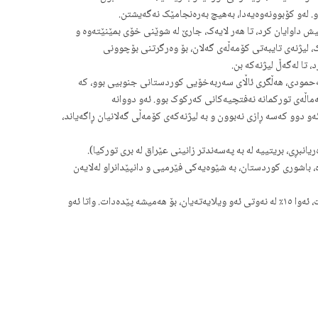
و. لەو کۆبوونەوەیەدا، بەهیچ بەرەنجامێک نەگەیشتن.
 بدات. ئەوەبوو کە ئەوانیش داوایان کرد، تا هەر لایەک، جارێ لە شوێنی خۆی بمێنێتەوە و
، لیژنەی تایبەتی کۆمەڵەی گەلان، بۆ وەرگرتنی بۆچوونی
تا لەگەڵ لیژنەکە بن.
 مەحمودی، هەڵگری ئاڵای سەربەخۆیی کوردستانی جنوبیی بوو، کە
ماڵەی تورکمانە نەفتچیەکانی کەرکوک بوو. ئەو دووانە
لایەتی موسڵیش دەستنیشان کرابوون(٨٤). بێگومان بەریتانییەکان بە دانانی ئەو دوو کەسە ڕازی نەبوون و بە لیژنەکەی کۆمەڵی گەلانیان ڕاگەیاند،
انبڕی، بریتییە لە بە پەسەندتر زانینی عێراق لە بری تورکیا).
ۆژەوە، باشوری کوردستان، بە شێوەیەکی فێرمیی و دانپێدانراو لەلایەن
دەستەڵاتدارانی تورکیا، لە دژی بڕیارەکە وەستان و دانیان پێدا نەنا. بەریتانییەکان پێشنیارێکیان دا بە تورکیا، تا ئەگەر واز لە داواکردنی ویلایەتەکە بهێنێت، ئەوا ١٥٪ لە نەوتی ئەو ویلایەتەیان، بۆ هەمیشە پێدەدات. واتا ئەو
یلایەتە هەڵگرت. هاوکات دانیان بە سنوری تازەیان لەگەڵ عێراق دا نا، لەبەرامبەر
داواکاری دەوڵەتی تورکیا ئەوە بوو، کە دەیانەوێت پارەی بڕە نەوتە پێدراوەکەیان، هەموو بە یەکجێ و بە پێی نرخی ئەو ڕۆژە پێبدرێت، تا لە خاوەندارێتی ١٥٪ لە نەوتی ویلایەتەکەش دەست هەڵبگرن و بەیەکجاریی کۆتایی