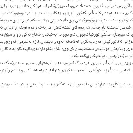
ی بەریتانیا و باڵاترین دەستەڵات بوو لە میزۆپۆتامیا، سەرۆکی شاندی بەریتانیا بو
بوونی ماوەی نۆ مانگەکە، بەریتانیا ڕۆژی ٦/٨/١٩٢٤ز، کێشەکەی خستە بەردەم کۆمەڵەی گەلان، تا بڕیاری یەکلایی لەسەر
 بۆ ناوچەکە دەنێرێت، بۆ وەرگرتنی ڕای دانیشتوانی ویلایەتەکە. ئیدی دوای ماوەیەک
 ڤێرسن گەیشتە ناوچەکە. هەردوو لای کێشەکەش، هەریەکە و دوو نوێنەری دیاری کرد، 
و، کە هیچیان خەڵکی تورکیا نەبوون. ئەو دووانە، یەکێکیان فەتاح بەگی زاوای شێخ
زانی ئەتاتورکیش هەر لایەنگری خەلافەتە. ئەوەی دیشیان، نازم نەفتچی، گەورەی بنە
هەردووکیان، لەلایەن حکومەتی تازەی ئەتاتورک لە ئەنکارا، وەکو نوێنەری وی
ن نوێنەرایەتی دەوڵەتێکی بێگانە بکەن.
، بریتی بوو لە (دڵنیا بووین لەوەی، کە ئەو ویستەی دانیشتوانی سەرجەم هەرێمەکە دەری
ەڕ لکاندنی ویلایەتی موسڵ، بە دەوڵەتی تازە دروستکراوی عێراقەوە، پەسەند کرد. واتا لەم ڕ
ورکیا بێت!.
١١/٥ز، تورکەکان بەو پێشنیارە چەورەیە ڕازی بوون و بە ڕەسمیی دەستیان لە هەموو مافێکی خۆیان، لەو و