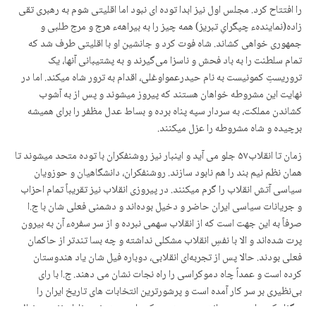
را افتتاح کرد. مجلس اول نیز ابدا توده ای نبود اما اقلیتی شوم به رهبری تقی
زاده(نمایندهء چپگرایِ تبریز) همه چیز را به بیراههء هرج و مرج طلبی و
جمهوری خواهی کشاند. شاه فوت کرد و جانشین او با اقلیتی طرف شد که
تمام سلطنت را به باد فحش و ناسزا می‌گیرند و به پشتیبانی آنها، یک
تروریستِ کمونیست به نام حیدرعمواوغلی، اقدام به ترور شاه میکند. اما در
نهایت این مشروطه خواهان هستند که پیروز میشوند و پس از به آشوب
کشاندن مملکت، به سردار سپه پناه برده و بساط عدل مظفر را برای همیشه
برچیده و شاه مشروطه را عزل میکنند.
زمان تا انقلاب۵۷ جلو می آید و اینبار نیز روشنفکران با توده متحد میشوند تا
همان نظم نیم بند را هم نابود سازند. روشنفکران، دانشگاهیان و حوزویان
سیاسی آتش انقلاب را گرم میکنند. در پیروزی انقلاب نیز تقریباً تمام احزاب
و جریانات سیاسی ایران حاضر و دخیل بوده‌اند و دشمنی فعلی شان با ج.ا
صرفاً به این جهت است که از انقلاب سهمی نبرده و از سر سفرهء آن به بیرون
پرت شده‌اند و الا با نفسِ انقلاب مشکلی نداشته و چه بسا تندتر از حاکمان
فعلی بودند. حالا پس از تجربه‌‌ای انقلابی، دوباره فیل شان یاد هندوستان
کرده است و عمداً چاه دموکراسی را راه نجات نشان می دهند. ج.ا با رای
بی‌نظیری بر سر کار آمده است و پرشورترین انتخابات های تاریخ ایران را
برگزار کرده است. رهبرانش به هر شهری که وارد میشدند، هزاران نفر به دنبال