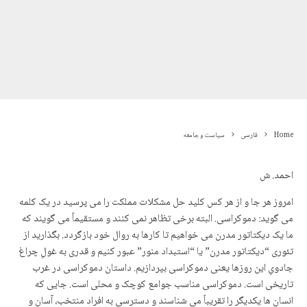
Home
فارسی
سیاست و جامعه
احمد. ش
امروز هر جا و از هر کس کلید حل مشکلات مملکت را می پرسید در یک کلمه
می گوید: دموکراسی. البته برخی تظاهر نمی کنند و مستقیماً می گویند که
ما یک دیکتاتور مدرن می خواهیم تا کارها به روال خود بازگردد. بگذارید از
تئوری “دیکتاتور مدرن” یا “استبداد منور” عبور کنیم و قدری به غولِ چراغ
جادویِ این روزها یعنی دموکراسی بپردازیم. داستان دموکراسی در غرب
تاریخی است. دموکراسی مناسب جوامع کوچک و محلی است. جایی که
انسان ها یکدیگر را تقریباً می شناسند و دسترسی به افراد منتخب، آسان و