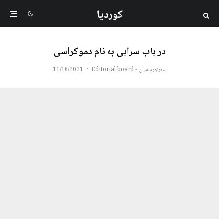
کوردیا
در باب سرابی به نام دموکراسی
سەرنووسەران - Editorial board
·
11/16/2021