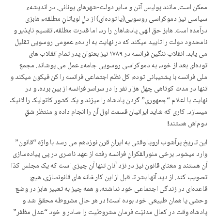
ممکن است. مانند پولیس آتن و سایر دولت-شهرهای یونانی. در اندیشهء
سیاسی نیز دموکراسی روسویی(یا توده‌ای) از دلِ لویاتانِ مطلقهء هابزی
درآمده است. هابز حق الهی پادشاهان را رد، اما قدرت مطلقه، تقسیم ناپذیر و
نامحدود دولت را تایید میکند که در نهایت به ارادهء عمومی روسویی تقلیل
می یابد. انقلاب ننگین فرانسه در ۱۷۸۹ نیز بعنوان پدر تمام انقلاب های
توده‌ای بعد از خود، به دموکراسی روسویی جامهء عمل می پوشاند. مجمع
ملی فرانسه با پشتیبانی توده، کل نظم اجتماعی فرانسه را کن فیکون میکند و
تنها در مدت کوتاهی چهل هزار نفر را در سراسر فرانسه از بین برده، و در
نهایت با اعلام “جمهوری” گردن پادشاه را میزند و یک کشور کاتولیک را لائیک
میسازد. کاری که شاید ایرانیان قسمت اول آن را انجام داده و منتظر شقِ
دوم‌اش هستند!
این تاریخ پرآشوب اروپا وقتی به ایرانِ قرن نوزدهم می رسد با واژه “قانون”
وارد میشود. برخی منورالفکرانِ فرانسه رفته از عهد ناصری در پی پیاده‌سازی
آن هستند و معنای قانون نیز در نزد آنان تنها آن چیزی است که یک مجلس کذا
تصویب کند. از دید آنها بشر تا قبل از این کارخانه های قانونسازی، هیچ
قاعده‌ای در زندگی اجتماعی خود نداشته، و همه چیز به تعبیر هابز در وضع
وحشی یا همان طبیعی خود بوده است! در هر حال مشروطه محقق شد و
پادشاه وقت در کمال مدنیّت فرمان مشروطیت را صادر و خود “عدل مظفر”