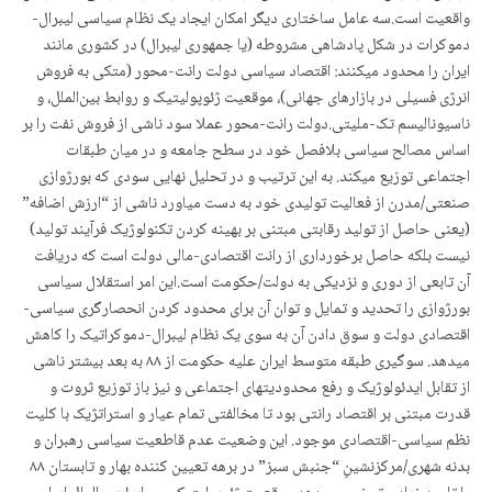
واقعیت است.سه عامل ساختاری دیگر امکان ایجاد یک نظام سیاسی لیبرال-
دموکرات در شکل پادشاهی مشروطه (یا جمهوری لیبرال) در کشوری مانند
ایران را محدود میکنند:‌ اقتصاد سیاسی دولت رانت-محور (متکی به فروش‌
انرژی فسیلی در بازارهای جهانی)، موقعیت ژئوپولیتیک و روابط‌ بین‌الملل، و
ناسیونالیسم تک-ملیتی.دولت رانت-محور عملا سود ناشی از فروش ‌نفت را بر
اساس مصالح ‌سیاسی بلافصل خود در سطح جامعه و در میان طبقات
اجتماعی توزیع میکند. به این ترتیب و در تحلیل نهایی سودی که بورژوازی
صنعتی/مدرن از فعالیت تولیدی خود به دست میاورد ناشی از “ارزش اضافه”
(یعنی حاصل از تولید رقابتی مبتنی بر بهینه کردن تکنولوژیک فرآیند تولید)
نیست بلکه حاصل برخورداری از رانت اقتصادی-مالی دولت است که دریافت
آن تابعی از دوری و نزدیکی به دولت/حکومت است.این امر استقلال سیاسی
بورژوازی را تحدید و تمایل و توان آن برای محدود کردن انحصارگری سیاسی-
اقتصادی دولت و سوق دادن آن به سوی یک نظام لیبرال-دموکراتیک را کاهش‌
میدهد. سوگیری طبقه متوسط ایران علیه حکومت از ۸۸ به بعد بیشتر ناشی
از تقابل ایدئولوژیک و رفع محدودیتهای اجتماعی و نیز باز توزیع ثروت و
قدرت مبتنی بر اقتصاد رانتی بود تا مخالفتی تمام عیار و استراتژیک با کلیت
نظم سیاسی-اقتصادی موجود. این وضعیت عدم قاطعیت سیاسی رهبران و
بدنه شهری/مرکزنشینِ “جنبش ‌سبز” در برهه تعیین کننده بهار و تابستان ۸۸