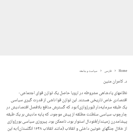
Home
فارسی
سیاست و جامعه
د. کامران متین
نظامهای پادشاهی مشروطه در اروپا حاصل یک توازن قوای اجتماعی-
اقتصادی خاص تاریخی هستند. این توازن قوا ناشی از قدرت گیری سیاسی
یک طبقه سرمایه‌دار (بورژوازی) بود که گسترش منافع بلافصل اقتصادیش‌ در
چارچوب سیاسی سلطنت مطلقه از پیش ‌موجود، که پایه مادیش بر یک طبقه
پیشامدرن زمیندار/فئودال استوار بود، ناممکن بود. پیروزی سیاسی بورژوازی
از خلال جنگهای خونین داخلی و انقلاب (مانند انقلاب ۱۶۴۸ انگلستان) به این