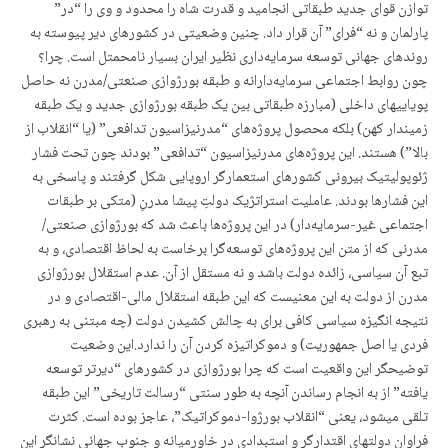
توازن قوای جدید طبقاتی انجامید و قدرت شاه را محدود و وی را “در”
پارلمان و نه “فرای” آن قرار داد. چنین وضعیتی در کشورهای دیر پیوسته به
روندهای جهانی توسعه سرمایه‌داری نظیر ایران بسیار نامحمتل است. چرا؟
چون روابط‌ اجتماعی سرمایه‌دارانه و طبقه بورژوازی صنعتی/مدرن نه حاصل
پویاییهای داخلی (مبارزه طبقاتی بین یک طبقه بورژوازی جدید و یک طبقه
زمیندار کهن) بلکه محصول پروژه‌های “مدرنیزاسیون تدافعی” (یا “انقلاب از
بالا”) هستند. این پروژه‌های مدرنیزاسیون “تدافعی” بودند چون تحت فشار
ژئوپولیتیک بیرونی کشورهای استعمارگر اروپایی شکل گرفتند و پاسخی به
این فشارها بودند. عاملیت استراتژیک دولتِ پیشا مدرنِ‌ (متکی بر طبقات
اجتماعی غیر-سرمایه‌دار) در این پروژه‌ها باعث شد که بورژوازی صنعتی/
مدرنی که از متن این پروژه‌های توسعه‌گرا برخاست به لحاظ اقتصادی، و به
تبع آن سیاسی، زائده دولت باشد و نه مستقل از آن. عدم استقلال بورژوازی
مدرن از دولت به این معنیست که این طبقه استقلال مالی-اقتصادی و در
نتیجه انگیزه سیاسی کافی برای به چالش کشیدن دولت (چه مبتنی به رهبری
فردی یا اصل جمهوریت) و دموکراتیزه کردن آن را ندارد.این وضعیت
توضیحگر این واقعیت است که چرا بورژوازی در کشورهای “دیرتر توسعه
یافته” از به انجام رساندن آنچه به طور سنتی “رسالت تاریخی” این طبقه
تلقی میشود، یعنی “انقلاب بورژوا-دموکراتیک”، عاجز بوده است. کثرت
فراوان دولتهای اقتدارگر و استبدادی در خاورمیانه و جنوب جهانی نشانگر این