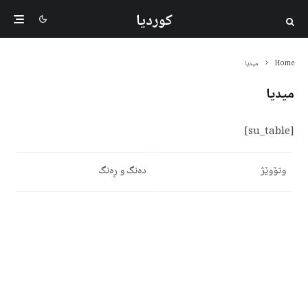
کوردیا
Home
میدیا
میدیا
[su_table]
وتۆوێژ
دەنگ و ڕەنگ