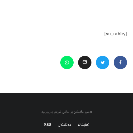
[/su_table]
هەموو مافەکان بۆ خاکی کوردیا پارێزراوە.
کتابخانه
دەنگەکان
RSS