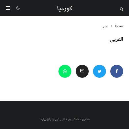
کوردیا
Home
العربی
العربی
هەموو مافەکان بۆ خاکی کوردیا پارێزراوە.