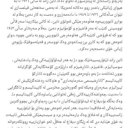
بەرچاو زانستگای لە پێترسبورگ تەواو دەکا، ئاین ڕاند لە ساڵی ١٩٢٦ دا بە
هیوای ژیانێكی باشتر ڕوو دەکاتە ئەمریکا . لە بەشی سەنعەتی فیلمسازی لە
نێوان ساڵەکانی ١٩٢٦ تا ١٩٤٩ دا دادەمەزرێ و دەست بە کار دەبێ بەڵام لە
بواری ئابوورییەوە هەڵومەرجێکی ئەوتۆی نابێ ، لە کاتی بێکاریدا سەر قاڵی
نووسینی کتێب لە مەڕ فاشیزم و کۆمۆنیزم دەبێ ،بەڵام سەرەتای ساڵی ١٩٤٣
بوو کە لە فرۆشی کتێبەکانی هەلومەرجی ئابووریی ڕوو بە باشی چووە ،دوای
ئەوەش بوو کە بە کاری بێ پسانەوەی وەک نووسەر و فەیلەسوفێک بژیوەی
ژیانی خۆی دەستەبەر دەکرد .
ئاین ڕاند تێئۆریسییەنێک بوو دژ بە هەر ئیدئۆلۆژییەکی وەک پادشایەتی ،
سوسیالیزم ، فاشیزم ، ئاناڕشیزم کە داڕێژەری کۆمەلگایەکی کۆگرایانە
بوون.تەنانەت دژ بەو باوەڕەش بوو کەپێیان دەگووت ئانارکۆ
کاپیتالیسم “ئاناڕشیسمی سەرمایەداری” و هاوکات ڕەخنەگرێکیش لە
لیبرالیزم .سەرەڕای وەیکە ئەو گەورەترین مەترسی لە کاپیتالیسم و تاکگرایی
دا دەدیت ،چەواشەکارییەکانی زەقی لەتوانایی پاساوەکانی کاپیتالیسم دا،
وەک بەڵگە بۆدیفاع لە ئیدئۆلۆژییەکانیان دا بە بێ ڕەچاوکردنی بچووکترین
بنەمایەکی ئەخلاقیدا دەدیت .هەر لەبەر ئەوەش بوو پەنای بۆ تێئۆرییە
زانستییەکان و ئەخلاق وەک یارمەتیدەر برد و سیستیمێکی فەلسەفی تایبەت
بە خۆی هێنایە دی کە لە ڕێگاێ دیفاع لە عەقڵ، ئەو خوازیارییە ڕوونکەرەوانە