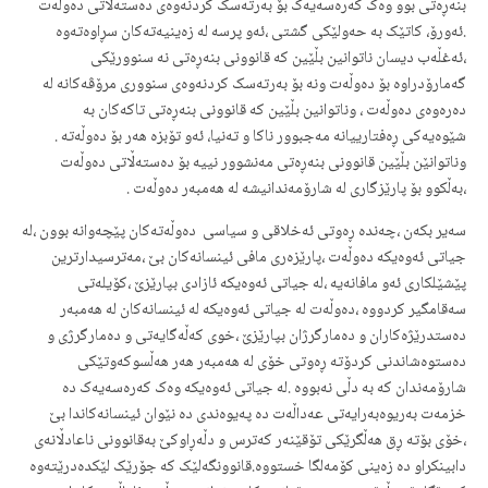
بنەڕەتی بوو وەک کەرەسەیەک بۆ بەرتەسک کردنەوەی دەستەڵاتی دەوڵەت
.ئەورۆ، کاتێک بە حەولێکی گشتی ،ئەو پرسە لە زەینیەتەکان سڕاوەتەوە
،ئەغڵەب دیسان ناتوانین بڵێین کە قانوونی بنەڕەتی نە سنوورێکی
گەمارۆدراوە بۆ دەوڵەت ونە بۆ بەرتەسک کردنەوەی سنووری مرۆڤەکانە لە
دەرەوەی دەوڵەت ، وناتوانین بڵێین کە قانوونی بنەڕەتی تاکەکان بە
شێوەیەکی ڕەفتارییانە مەجبوور ناکا و تەنیا، ئەو تۆبزە هەر بۆ دەوڵەتە .
وناتوانێن بڵێین قانوونی بنەڕەتی مەنشوور نییە بۆ دەستەڵاتی دەوڵەت
،بەڵکوو بۆ پارێزگاری لە شارۆمەندانیشە لە هەمبەر دەوڵەت .
سەیر بکەن ،چەندە ڕەوتی ئەخلاقی و سیاسی دەوڵەتەکان پێچەوانە بوون ،لە
جیاتی ئەوەیکە دەوڵەت ،پارێزەری مافی ئینسانەکان بێ ،مەترسیدارترین
پێشێلکاری ئەو مافانەیە ،لە جیاتی ئەوەیکە ئازادی بپارێزێ ،کۆیلەتی
سەقامگیر کردووە ،دەوڵەت لە جیاتی ئەوەیکە لە ئینسانەکان لە هەمبەر
دەستدرێژەکاران و دەمارگرژان بپارێزێ ،خوی کەڵەگایەتی و دەمارگرژی و
دەستوەشاندنی کردۆتە ڕەوتی خۆی لە هەمبەر هەر هەڵسوکەوتێکی
شارۆمەندان کە بە دڵی نەبووە .لە جیاتی ئەوەیکە وەک کەرەسەیەک دە
خزمەت بەریوەبەرایەتی عەداڵەت دە پەیوەندی دە نێوان ئینسانەکاندا بێ
،خۆی بۆتە ڕق هەڵگرێکی تۆقێنەر کەترس و دڵەڕاوکێ بەقانوونی ناعادڵانەی
دابینکراو دە زەینی کۆمەلگا خستووە.قانوونگەلێک کە جۆرێک لێکدەدرێتەوە