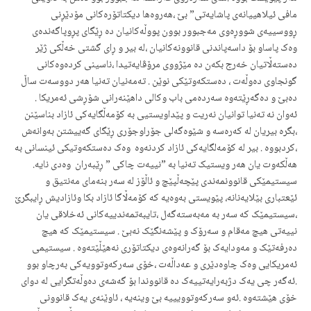
مافی ئیلاهییانەی پاشایەتی” بێ ،هەروەها دیکتاتۆرەکانی مۆدێڕنی
ڕووسییەی شووڕەوی مەجبوور بوون پووڵەکانیان دە ڕێگای پڕوپاگەندەی
وەک پاساو بۆ داسەپاندنی قانوونەکانیان ،لە بیر و ڕای گشتی خەڵکی ژێر
دەستەڵاتیان خەرج بکەن دە مێژووی مرۆڤایەتیدا ،ناسینی کردەوەکانی
گونجاوی دەوڵەت ، دەستکەوتێكی نوێن . تەمەنیان تەنیا هەر دووسەت ساڵ
دەبێ و دەگەڕێتەوە سەردەمی باب وکالی دا‌هێنەرانی شۆڕشی ئەمریکا .
ئەوان نە تەنیا توانیان نەریت و پێداویستیی بە کۆمەڵگایەکی ئازاد بناسێنن
،بگرە بیریان لە کەرەسە و شێوەگەلی جۆراوجۆری ڕێگای گەییشتن بەوانەش
،کردبووە . بیر لە کۆمەلگایەکی ئازاد کردنەوە وەک دەستکەوتیکی ئینسانی بە
هەڵکەوت یان هەر ویستیک تەنیا بە ”نییەت چاکی ” ڕێبەران وەدی نایە.
سیستیمێکی قانوونمەندی پێچەڵپێچ و ئاڵۆز لە سەر بنەمای مەنتیق و
ئێعتباری بێلایەنانە، پێویستی بەوەیە کە کۆمەڵاگا ئازاد بکا وئازادیش ڕایبگرێ
،سیستیمێک کە سەر بە مەبەستەگەل ،تایبەتمەندییەکانی ئەخلاقی یان
نییەتی هیچ مەقام و سەرۆک و پێشەنگێک نەبێ . سیستیمێک کە هیچ
دەرفەتێک و مەودایەک بۆ گەرانەوەی دیکتاتۆری نەهێڵێتەوە . سیستیمی
ئەمریکایی وەک چاوەدێری و عەداڵەت ،خۆی سەرکەوتوویەکی بەرچاو بوو
.ئەگەر چی یەک دژبەرایەتییەک دە قانووندا بۆ گەشەی دەوڵەتگرایی لە دوای
خۆی هێشتەوە .ئەو سەرکەوتوویییە بێ وینەیە ، ئاوێنەی یەک قانوونی