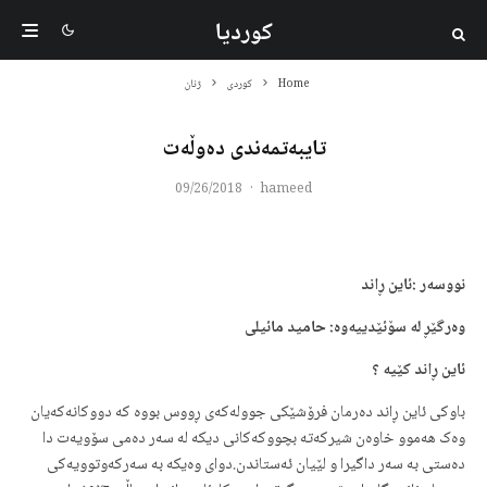
کوردیا
Home
کوردی
ژنان
تایبەتمەندی دەوڵەت
09/26/2018
·
hameed
نووسەر :ئاین ڕاند
وەرگێڕ لە سۆئێدییەوە: حامید مائیلی
ئاین ڕاند کێیە ؟
باوکی ئاین ڕاند دەرمان فرۆشێکی جوولەکەی ڕووس بووە کە دووکانەکەیان
وەک هەموو خاوەن شیرکەتە بچووکەکانی دیکە لە سەر دەمی سۆویەت دا
دەستی بە سەر داگیرا و لێیان ئەستاندن.دوای وەیکە بە سەرکەوتوویەکی