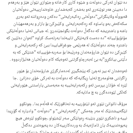
دە نێوان ئەرکی دەوڵەت و شێوە کاری کارخانە وجێوازی نێوان هێز و بەرهەم
دا دەبینن هەر نوێنەری ئەو بەشەن کەبەشداری خاوەندارییەتی دەوڵەتیان
قەبووڵە ولاینگرانی”دەوڵەتی ڕەکبەرایەتی” دەکەن ودەڕواننە ئەو بەری
سکەکەش بەو پاساوە کە ڕەکەبەرایەتی وکێبڕکێ بۆ بازار و بەرهەمهێنان
باشە و باشتریشە کە دەگەڵ دەوڵەت بگونجێندرێ .لە جیاتی تەنیا دەوڵەتێکی
مۆنۆپۆلییانە ”دە دەست لایەنێکی تایبەتدا بەرتەسک کراوە ”ئەوان دەلێین کە
باشترە چەند دەوڵەتێک لە هەرێمی جوغڕافیاییدا ببێ کە ڕکەبەرایەتی و
کێبڕکێ دە نێوان شارۆمەندان وەرێبخا بۆ سەربەخۆیییانە ”شتێکی کە بە
دڵێتی بیانکڕێ”بە بێ لەبەرچاوگرتنی ئەوەیکە کام دەوڵەتیان هەلبژاردووە .
ئەوەشتان لە بیر نەچێ کە پێشگیری لەدەمارگرژی شارۆمەندان بۆ هێور
ڕاگرتنی هەلومەرج تەنیا ڕیگایەکە کە دەوڵەت بە ئەرکی خۆی دەزانێ .جا
لێرە لە خۆتان بپرسن ئەو ڕکەبەرایەتییە بە مەبەستی پاراستنی هێورایەتی
کەلکی لێوەدەگرن بە چ مانایەکە.
مرۆڤ ناتوانێ نێوی ئەو تێئۆرییە بە تەناقوزێک لە قەڵەم بدا ، چونکوو
تێگەییشتنێک لە مەر چەمکی ”ڕکەبەرایەتی” و ”دەوڵەت ” وادیارە لە گۆڕیدا
نییە و ناشکرێ نێوی بنێینە ڕەوتێکی سەر لێشێواو ،چونکوو لێرەش هیچ
پەیوەندییەک یان ئاماژەیەک بە وردەکارییەکان دە پەیوەندی دەگەڵ
واقیعییەتدا نە کەم ونە زۆر لە گۆڕیدا نییە .بەسە جارێک شتەکە بێنینە