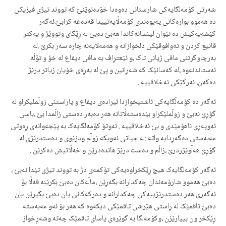
شەرتی کۆمەلگایەکی شارستانی دەوەدا خۆدەنوێنێ کە تووند تیژی فیزیکی
دە هەموو بوارەکانی پەیوەندی کۆمەڵایەتییدا قەدەغە کرابێ.ئەگەر
کێشەیەکیش دە نێوان ئینسانەکاندا هەبێ دەبێ لە ڕێگای وتووێژ و یەکتر
قانیع کردن و تەوافوقێکی دلخوازانە و هەمەلایەنە چارە سەر بکرێ .لە
بەرچاوگرتنی مافی ژیانی تاک ،و ئێعتڕاف بە مافی دیفاع لە خۆ و تۆڵە
ئەستاندنەوە ،لە کەسانێک کە شەڕانین و پێ لە بەڕەی خۆیان زیاتر درێژ
دەکەن، ئەرکێکی ئەخلاقییە .
ئەگەر دە کۆمەڵگایەکی ئاشتیخوازدا ئیرادەی دیفاع و پاراستنی زوڵملیکراو لە
گۆڕێ نەبێ و زوڵملێکراو بێدەستەڵاتانە هەر دەبەر دەستی زاڵمدا بێ ،باسی
ئەوپەڕی ناهۆمێدی و بێ ئەخلاقییە . ئەوتۆ کۆمەلگایەک بە پێجەوانەی ڕەوتی
مەبەستی دەگەڕدایە واتە :لە جیاتی ئەویکە زوڵم ودزێوی و دەستدرێژی لە
گۆڕێ هەڵوێژردرێ ،زاڵم و دەست درێژ هاندەدرێن و خەڵاتیش دەکرێن .
ئەگەر کۆمەلگایەک هیچ ڕێکخراوەیەکی تۆکمەی دژ بە تووند تیژی تێدا نەبێ ،
دەبێ هەموو شارۆمەندان چەکدارانە بگەڕێن ،ماڵەکان دەبێ بکرێنە قەڵا بۆ
ئەگەری هەر دەستدرێژییەکی چەکدارانە و دەرکەکانی یان دەبێ بگیرێن یان
دەبێ تاقمێک لە ڕاستی هێرشی تاقمێکی دیکەوە کە هەر بۆ ئەو مەبەستە
ڕێکخراون بیپارێزن ،وکۆمەلگا بە گوێرەی یاسای تاقمێک چەتە وشەڕخواز