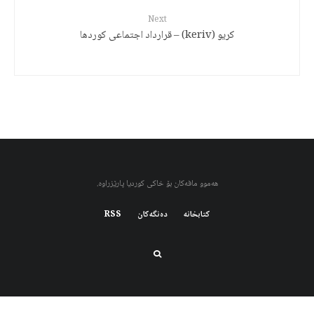
Next
كريو (keriv) – قرارداد اجتماعی کوردها
هەموو مافەکان بۆ خاکی کوردیا پارێزراوە.
کتابخانه
دەنگەکان
RSS