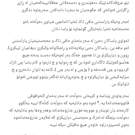
نێو مرۆڤەکانداپێک دەهێندرێ و دەستەڵاتی عەقڵانییەکەشیان لە ڕازی
ڕاگرتنی ئەوانەی کە حکومتیان بە سەردا دادەکەن .سەرچاوە دەگرێ .
لەبەر وەیکە پاراستنی مافی تاک تەنیا ئامانجی شیاوی دەوڵەتە ،ئەو
مەسئەلەیە تەنیا بابەتێکی گونجاوە بۆ یاسا دانان.
تەواوی یاساکان دەبێ لە سەر بنەمای مافی تاک و مەبەستیشیان پاراستنی
ئەو مافە بێ ، یاساکان دەبێ بێلایەنانە و ڕاشکاوانە و(بکرێ دیفاعیان لێبکرێ)،
ڕوون و دیاریکراو بن تا هەموو خەڵک بەر لەوەیکە دەست بدەنە هیچ
هەڵسوکەوتێک ئاگاداری ئەوە بن کە چ ڕەوایە و چ نارەوا و کام یاسا چی ئازاد
کردووە و چی قەدەغە و ( بۆچی و لە بەر چی )، کامە بە تاوان دادەنرێ و چ
سزایەکیشی بۆ دیاریکراوە و چ چاوەڕوانیانە ئەگەر بێتوو تووشی ئەوتۆ
تاوانێک بن .
سەرچاوەی پێناسە و کێیەتی دەوڵەت لە سەر بنەمای (تەوافوقی
قانوونمەندانە) یە ،* ئەوە بەو مانایەیە کە دەوڵەت کەڵەگا نییە ،بەڵکوو
کارمەند یان نوینەر و مووچەخۆری شارۆمەندانە ،وهەر وەها بەو مانایەیە کە
دەوڵەت بێجگە لە ئەرک و مەبەستی دیاریکراو کە لەلایەن شارۆمەندانەوە
بەوی ئەسپێردراوە خاوەن هیچ مافێکی دیکە نییە .