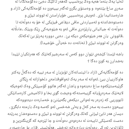
تەنیا یەک بنەما هەیە وەک پرەنسیپ کەهەر تاکێک دەبێ دەکۆمەلگادا لە
سەری ساغ بێتەوە و وەستۆی بگرێ ئەگەر بییەوێ دە کۆمەلگایەکی ئازاد و
شارەستانیدا بژی . ئەویش پرەنسیپی خۆپاراستن لە تووند تیژی و
دەستوەشاندنە و ئەسپاردنی مافی دیفاعی فیزیکی لە خۆ بە دەوڵەتە تا
دەوڵەت لە جیاتیانی پارێزەری مافی ئەو بە شێوەیەکی ڕێک وپێک ،عادڵانە
،قانوونی یان هەر شێوەیکەی دیکە بێ . دەبی دوورە پەرێز بێ لەکەلک
وەرگرتن لە تووند تیژی ( تەنانەت دە خەیاڵی خۆشیدا).
باشە ئێستا کێشەی نێوان دوو کەس لە سەرشیرکەتێک کە هەرتکیان تێیدا
بەشدارن بە کوێ دەگا ؟
دە کۆمەڵگایەکی ئازاد دا ئینسانەکان تۆبزیان لە سەر نییە کە دەگەڵ یەکتر
هاوکارییان ببێ .ئەوانە لە سەر یەک تەوافوقنامەی دلخوازانە لە ڕێگای
گرێبەستێکەوە ساغ دەبنەوە و پاشان ئەگەر هاتوو کۆسپێکی وەک ئەوەیکە
لایەنێک سەرەڕۆیانە گریبەستەکە وەپشت گوی بخا و ئاکامیشی کارەساتێکی
ئابووریی کە زەرەر بە ئەوانی دیکەش بگەیێنێ و خەسارەت دیتتووەکە
بییەوێ دەست بە سەر کەل و پەلی شەخسی ئەو کەسە وەک بارمتە دابگرێ ،
دیسان هەر نابێ ئیزنی کەلک وەرگرتن لە تووند و تیژی و دەستوەشان بدرێتە
دەست کەسێکی تایبەت لە دەرەوەی دەوڵەت و جا لێرەیە کە گرینگترین و
ئالۆزترین ئەرکی دەوڵەت دیارە واتە :نەخشی هەڵوێستی قازی بۆ چارەسەری