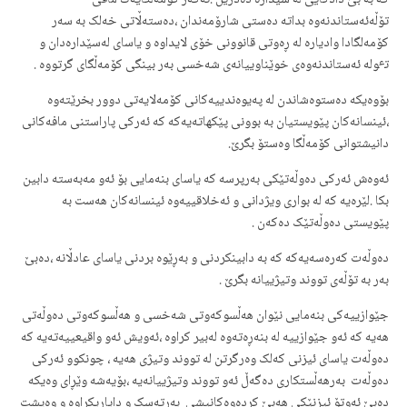
کە بە بێ دادگایی لە سێدارە دەدرێن .ئەگەر کۆمەلگایەک مافی
تۆڵەئەستاندنەوە بداتە دەستی شارۆمەندان ،دەستەڵاتی خەلک بە سەر
کۆمەلگادا وادیارە لە ڕەوتی قانوونی خۆی لایداوە و یاسای لەسێدارەدان و
تٶلە ئەستاندنەوەی خوێناوییانەی شەخسی بەر بینگی کۆمەڵگای گرتووە .
بۆوەیکە دەستوەشاندن لە پەیوەندییەکانی کۆمەلایەتی دوور بخرێتەوە
،ئینسانەکان پێویستیان بە بوونی پێکهاتەیەکە کە ئەرکی پاراستنی مافەکانی
دانیشتوانی کۆمەڵگا وەستۆ بگرێ.
ئەوەش ئەرکی دەوڵەتێکی بەرپرسە کە یاسای بنەمایی بۆ ئەو مەبەستە دابین
بکا .لێرەیە کە لە بواری ویژدانی و ئەخلاقییەوە ئینسانەکان هەست بە
پێویستی دەوڵەتێک دەکەن .
دەوڵەت کەرەسەیەکە کە بە دابینکردنی و بەڕێوە بردنی یاسای عادڵانە ،دەبێ
بەر بە تۆڵەی تووند وتیژییانە بگرێ .
جێوازییەکی بنەمایی نێوان هەڵسوکەوتی شەخسی و هەڵسوکەوتی دەوڵەتی
هەیە کە ئەو جێوازییە لە بنەڕەتەوە لەبیر کراوە ،ئەویش ئەو واقیعییەتەیە کە
دەوڵەت یاسای ئیزنی کەلک وەرگرتن لە تووند وتیژی هەیە ، چونکوو ئەرکی
دەوڵەت بەرهەڵستکاری دەگەڵ ئەو تووند وتیژییانەیە ،بۆیەشە وێڕای وەیکە
دەبێ ئەوتۆ ئیزنێکی هەبێ کردەوەکانیشی بەرتەسک و دایاریکراوە و وەپشت