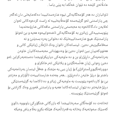
عادڵانەی کێشە دە نێوان خەڵکدا بە پێی یاسا .
تاوانباران دە هەر کۆمەلگایەکی نیوە شارەستانییدا دەکەمایەتی دان.ئەگەر
چی پاراستنی ئەو گرێبەستە کۆمەڵایەتییە لە ڕاست کردەوەکانی ئەوان
لەلایەن دادگاکانەوە بە مەبەستی پاراستنی مافەکانی شارۆمەندیدا
پێویستییەکی زیاتری بە کۆمەلگایەکی ئاشتەواییەوە هەیە و بێ ئەوتۆ
پاراستنێک هیچ شارەستانییەتێک نە دەتوانێ پەرە بستێنێ و نە
سەقامگیریش دەبێ . ئینسانەکان ناتوان وەک ئاژەڵان ژیانێکی کاتی و
هەنووکەییان ببێ ئەوان دەبێ بۆ وەدیهێنانی مەبەستەکانیان خاوەن
بەرنامەیەکی داڕێژراو بن و دە ماوەیەکی دیاریکراویشدا دەستەبەرکرابن .ئەو
دەبێ ڕەوتی ژیان هەڵسەنگێنێ و پلانێکی تەرخانکراو و
دوورئەنگیوی(ستڕاتژی) بۆ ژیان ببی.بە مێشک و عەقڵ ئینسان بەرنامەیەکی
باشتر بۆ درێژ خایەن دادەڕێژێ . ،هەر چەندە شارستانییەت ئاڵۆزتر و مەزنتر
بێ بۆ کاردانەوە پێویست بە ماوەیەکی زیاتر و دە ئاکامدا بە گرێبەستێکی
درێژخایەنتر دە نێوان ئینسانەکاندا هەیە و پاراستنی فەوری وەک گاڕانتی بۆ
ئەوتۆ گرێبەستێک پێویستە .
تەنانەت دە کۆمەڵگای سەرەتاییشدا کە بازرگانی شتگۆڕکێ باوبووە ،نالوێ
کەسێک سەوتەیەک پەتاتە بە قەرتاڵەیەک هێلکە بکڕێ بەڵام پاش وەیکە