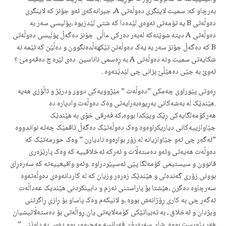
بەرچاو کە: سمیت لاینگری دەوڵەتی A، جیرانەکەی ئەو جۆنز کە لاینگری
دەوڵەتی B یە تۆمەتی ئەوەی لێدەدا کە شتی لێدزیوە ،پۆلیسی سەر بە
دەوڵەتی A دیتە شوێنەکە لەبەر دەرکی ماڵی جۆنز دەگەڵ پۆلیسی دەوڵەتی
B کە دەگەڵ جۆنز سەر بە یەک دەوڵەتن تێکهەڵدەنگوون و دەڵێن کە ئێمە نە
شکایەتی سمیت ونە دەوڵەتی A بە ڕەسمی ناناسین دەی لێرە چ دەقەومێ ؟
ئەوێ بە جێی دەهێڵێ بزانی چی لێدێتەوە .
ڕەوتی پێوراوی چەمکی ”دەوڵەت ” مێژوویەکی دوور ودرێژ و ئاڵۆزی هەیە
.هێندێک لە بەشەکانی بەڕیوەبەرایەتی وەک دەوڵەت وادیارە دە
هەرکۆمەلگایەکی ڕێک وپێکدا بووە،کە فەرقی خۆی بە هێندێک
جێاوازییەکانی دیاریکراوەوە وەک دەوڵەتێک دەگەڵ تاقمێک چەتە نواندووە
”ئەگەر چی ئەو جێاوازیانە لە زۆر بوارەوە نادیارن ” وەک حورمەتێک کە
دەوڵەت هەیەتی وئەو دەستەڵات و ئەرکە ئەخلاقییە کە وەک پارێزەری
قانوون و سیستیمی کۆمەلگا پێی ئەسپێردراوە .وئەو واقیعییەتە کە سەرەڕای
بوونی زۆری گەندەلی و هێندێک زەرەر وزیان کە لە کاردانەوەی دەوڵەتەوە
سەرچاوە دەگرن ،هێشتا بۆ پاراستنی نەزم و دابینکردنی هێندیک عەداڵەت
ئەگەر چی بە کاری ڕۆژانەش بووە ،و لانیکەم وەک پاساو بۆ ڕازی ڕاگرتنی
ویژدان و ئەخلاق ، بە تەبیاتێكی کۆمەلایەتی یان ڕواڵەتی بۆ دەستەڵاتیشیان
هەر پێویست بووە .شای سەرەرۆی فەرانسە مەجبوور بوو دەس بە داوێنی ”