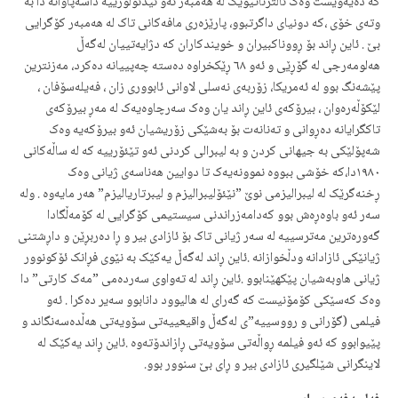
کە دەیەویست وەک ئاڵترناتیوێک لە هەمبەر ئەو ئیدئۆلۆژییە داسەپاوانە دا بە
وتەی خۆی ،کە دونیای داگرتبوو، پارێزەری مافەکانی تاک لە هەمبەر کۆگرایی
بێ . ئاین ڕاند بۆ ڕووناکبیران و خویندکاران کە دژایەتییان لەگەڵ
هەلومەرجی لە گۆڕێی و ئەو ٦٨ ڕێکخراوە دەستە چەپییانە دەکرد، مەزنترین
پێشەنگ بوو لە ئەمریکا، زۆربەی نەسلی لاوانی ئابووری زان ، فەیلەسۆفان ،
لێکۆڵەرەوان ، بیرۆکەی ئاین ڕاند یان وەک سەرچاوەیەک لە مەڕ بیرۆکەی
تاکگرایانە دەڕوانی و تەنانەت بۆ بەشێکی زۆریشیان ئەو بیرۆکەیە وەک
شەپۆلێکی بە جیهانی کردن و بە لیبرالی کردنی ئەو تێئۆرییە کە لە ساڵەکانی
١٩٨٠دا،کە خۆشی ببووە نموونەیەک تا دوایین هەناسەی ژیانی وەک
ڕخنەگرێک لە لیبرالیزمی نوێ ”نێئۆلیبرالیزم و لیبرتاریالیزم” هەر مایەوە . ولە
سەر ئەو باوەڕەش بوو کەدامەزراندنی سیستیمی کۆگرایی لە کۆمەڵگادا
گەورەترین مەترسییە لە سەر ژیانی تاک بۆ ئازادی بیر و ڕا دەربڕێن و داڕشتنی
ژیانێکی ئازادانە ودڵخوازانە .ئاین ڕاند لەگەڵ یەکێک بە نێوی فڕانک ئۆکونوور
ژیانی هاوبەشیان پێکهێنابوو .ئاین ڕاند لە تەواوی سەردەمی ”مەک کارتی” دا
وەک کەسێکی کۆمۆنیست کە گەرای لە هالیوود دانابوو سەیر دەکرا . ئەو
فیلمی (گۆرانی و رووسییە”ی لەگەڵ واقیعییەتی سۆویەتی هەڵدەسەنگاند و
پێیوابوو کە ئەو فیلمە ڕواڵەتی سۆویەتی ڕازاندۆتەوە .ئاین ڕاند یەکێک لە
لاینگرانی شێلگیری ئازادی بیر و ڕای بێ سنوور بوو.