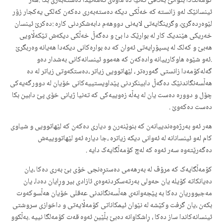
کۆمەلگادا بتوانێ بەتاقی تەنیا دە ماوەی تەمەنیدا دەستەبەری بکا .هەر
ئینسانێک لەو زانستە کە خەڵکی دیکە دەستەبەری دەکەن کەلکی یەکجار زۆر
لێوەردەگرێ، وگرینگایەتی لایەنی دووهەم دابەشکردنی کارە :دەکرێ ئینسان
خەریکی هێندیک کار لە بوارێک دا بێ و دەگەڵ خەڵكی دیکەش تێکەڵاویی
هەبێ و کەلک لە پسپۆڕایەتی ئەوان کە دە بوارەکانی دیکەدا هەیانە وەربگرێ
.ئەو شێوە هاوکارییانە وادەکەن کە هەموو ئینسانەکانی بەشدار دەو
گەلەکۆمەدا زانستی گەورەتر ، لێهاتوویی زیاتر ،دەستکەوتی زیاتر لە دە
هەڵسەنگاندنێک دەگەڵ دابینکردنی پێداویستییەکانی خۆیان لە دوورگەیەکی
چۆل و دوورە دەست یان لە پەڵە زەوییەکی کە تەنیا ژیانی خۆی پێ دابین بکا
دەست دەکەوێ .
هەر ئەو بەرژەوەندییانەن کە بنوێنەرن و دیاری دەکەن کە لێهاتوویی و شیاوی
کام لەو ئینسانانە لە ئەوانی دیکە زیاترە ،جا دیارە ئەو لێهاتووییەش
دەگەرێتەوە سەر ئەوە کە لەچ کۆمەڵگایەک دایە .
کۆمەڵگایەک کە مرۆڤ لە بەرهەمی دەستڕەنجی خۆی بێ بەری دەکا ،یان
دەیانکاتە کۆیلە یان حەولی بەرتەسکردنەوەی ئازادی بیر وڕایان دەدا، یان
مەجبووریان دەکا بە پێجەوانەی هەڵسەنگاندنی عەقلی خۆیان هەڵسوکەوت
بکەن ،یان گرفت وکێشە لە نێوان ئیمکاناتی کۆمەڵایەتی و داخوازی سروشتی
ئینسانەکاندا ساز دەکا ، ڕاشکاوانە دەبێ بڵێین ئەوە قەت کۆمەلگا نییە .بەڵکوو