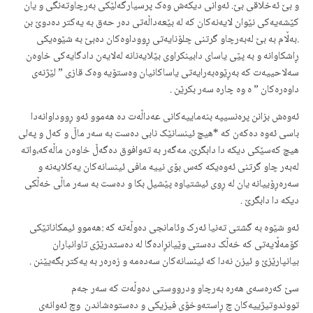
و بێ ئەخلاقی بێ. ئەوانی دیکەش وەک پرسیارگەلێکی بەرچاوتەنگی و یان
کێشەیەکی نێوان لایەنەکان کە لە بێعەداڵەتی دەر حەق بە یەکتر دەدوێ بن
.بەڵام بە بێ لەبەرچاو گرتنی چلۆنایەتی ڕووداوەکان دەبێ بە شێوەیکی
ڕاشکاوانە و بە پێی یاسای دابینکراوی بێلایەنانە لەلایەن دادگایەکی خاوەن
سەلاحییەت کە بەڕێوەبەرایەتی یاساکانیان وەستۆیە وەک قازی ” لێژنەی
داوەرەکان ” ە وە چارە سەر بکرێن .
ئەوەش بزانن پرەنسیپە بنەماییەکانی عەداڵەت دە هەموو ئەو ڕووداوانەدا
باسی ئەوە دەکەن کە *هیچ ئینسانێک نابی دەست بە سەر ماڵ و کەل و پەلی
هیچ کەسێكی دیکە دا دابگرێ، مەگەر بە تەوافوق دەگەڵ خاوەن ماڵەکە،واتە
لەبەر چاو گرتنی ئەوەیکە کەس بۆی نییە مافی ئینسانەکان یەکلایەنە و
سەرەڕۆییانە یان لە ڕوی ئیشتیاوە پێشیل بکا و دەست بە سەر ماڵی خەڵكی
دیکە دا دابگرێ .
ئەو شێوە بە گشتی تەنیا ئەرک وئامانجی دەوڵەتە کە :هەموو ئیمکاناتێکی
کۆمەڵایەتی کە خەڵک دەستی وێیانڕادەگا لە دەستدرێژی تاوانباران
بیانپارێزێ و ئیزن نەدا کە ئینسانەکان سەدەمە و زەرەر بە یەکتر بگەیێنن .
سێ کەرەسەی هەرە بەرچاو ودرووستی دەوڵەت کە سەر جەم
تووندوتیژییەکان چ ڕاستەوخۆی فیزیکی و دەستوەشاندن وچ ئەوانەی