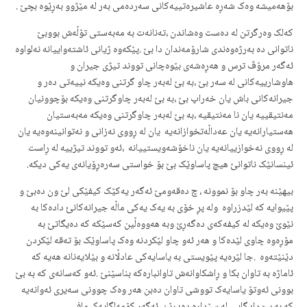
بۆهەمیشە وەک شەڕە عاشیرەتییەکانی سەردەمی بەر لە مێژوو بەڕێوە بچێ .
کەلک وەرگرتن لە دەست وەشاندن ،تەنانەت بە مەبەستی تۆڵەش بووبێ
ناتوانی دە بەرژەوەندی شارۆمەندان دا بێ .پێکەوە ژیانی ئاشتەواییانە نەلواوە
ئەگەر مرۆڤ ترس و هەڕەشەی بێوەچانی تووند تیژی جیران و
هاوشارییەکانی لە سەر بێ ،بە بێ لەبەر چاو گرتنی وەیکە نییەتی دەر و
جیرانەکانی باش یان خەراپ بێ ،بە بێ لەبەر چاوگرتنی وەیکە بۆچوونیان
مەنتیقییە یان نا مەنتیقیە ،بە بێ لەبەر چاوگرتنی وەیکە مەبەستیان
هەستیارانەیە یان عەداڵەتخوازانەیە یان لە ڕووی نەزانی و نەتوانینەوەیە یان
لە ڕووی نەخوازییانەیە یان ناخۆشەویستییانە ،ئەو تووند تیژییە لە ڕاست
ئینسانێک ناتوانێ هیچ پاساوێک بێ بۆ خواستی سەرەڕۆیانەی یەکی دیکە.
بیهێنە بەر چاو بۆ نموونە ، چ دەقەومێ ئەگەر یەکێک کیفێکی لێ ون دەبێ و
پێیوایە کە لێدزراوە ولە پڕ خۆی بە یەک یەکی ماڵە جیرانەکانئ دادەکا بە
نێوێ وەیکە لە کیفەکەی دەگەڕێ وبە هەووەڵین کەسێکە کە دەیگاتێ بە
مۆڕەوە چاوی لێدەکا و هەر ئەو چاو لێکردنە وەک پاساوێک بۆ تەقە لێکردن
دێنێتەوە .جا لێرەیە پێویستی بە یاسایەکی عادڵانە و بێلایەنانە هەیە کە
ئاماژە بە تاوان بکا و ڕاشکاوانەش تاوانبارەکە بناسێنێ .ئەو کەسانەی کە بە بێ
بوونی ئەوتۆ یاسایەک تووشی تاوان دەبن هەر وەک چوونی سەیری ئەوانەیە