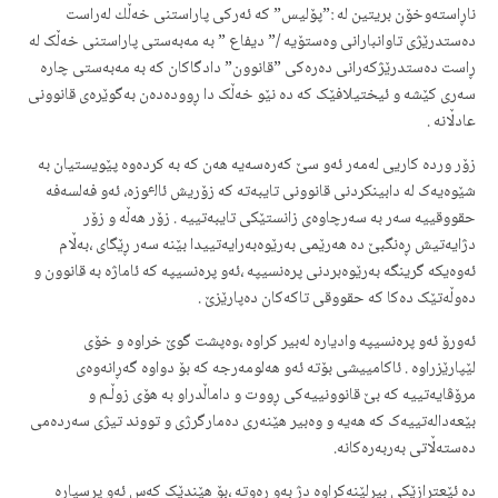
ناڕاستەوخۆن بریتین لە :”پۆلیس” کە ئەرکی پاراستنی خەڵك لەراست
دەستدرێژی تاوانبارانی وەستۆیە /” دیفاع ” بە مەبەستی پاراستنی خەڵک لە
ڕاست دەستدرێژکەرانی دەرەکی ”قانوون” دادگاکان کە بە مەبەستی چارە
سەری کێشە و ئیختیلافێک کە دە نێو خەڵک دا ڕوودەدەن بەگوێرەی قانوونی
عادڵانە .
زۆر وردە کاریی لەمەر ئەو سێ کەرەسەیە هەن کە بە کردەوە پێویستیان بە
شێوەیەک لە دابینکردنی قانوونی تایبەتە کە زۆریش ئالٶزە، ئەو فەلسەفە
حقووقییە سەر بە سەرچاوەی زانستێکی تایبەتییە . زۆر هەڵە و زۆر
دژایەتیش ڕەنگبێ دە هەرێمی بەرێوەبەرایەتییدا بێنە سەر ڕێگای ،بەڵام
ئەوەیکە گرینگە بەرێوەبردنی پرەنسیپە ،ئەو پرەنسیپە کە ئاماژە بە قانوون و
دەوڵەتێک دەکا کە حقووقی تاکەکان دەپارێزێ .
ئەورۆ ئەو پرەنسیپە وادیارە لەبیر کراوە ،وەپشت گوێ خراوە و خۆی
لێپارێزراوە . ئاکامییشی بۆتە ئەو هەلومەرجە کە بۆ دواوە گەڕانەوەی
مرۆڤایەتییە کە بێ قانوونییەکی ڕووت و داماڵدراو بە هۆی زوڵـم و
بێعەدالەتییەک کە هەیە و وەبیر هێنەری دەمارگرژی و تووند تیژی سەردەمی
دەستەڵاتی بەربەرەکانە.
دە ئێعتڕازێکی بیرلێنەکراوە دژ بەو ڕەوتە ،بۆ هێندێک کەس ئەو پرسیارە