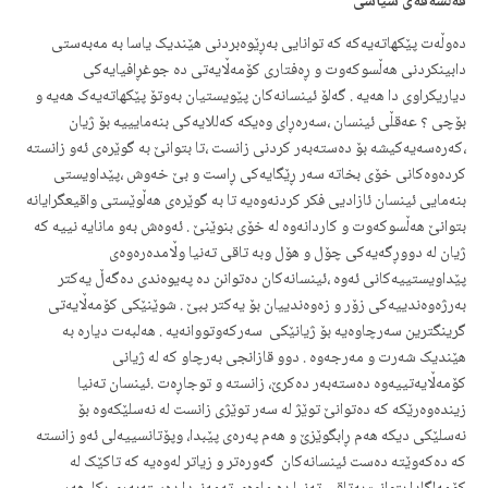
فەلسەفەی سیاسی
دەوڵەت پێکهاتەیەکە کە توانایی بەڕێوەبردنی هێندیک یاسا بە مەبەستی
دابینکردنی هەڵسوکەوت و ڕەفتاری کۆمەڵایەتی دە جوغڕافیایەکی
دیاریکراوی دا هەیە . گەلۆ ئینسانەکان پێویستیان بەوتۆ پێکهاتەیەک هەیە و
بۆچی ؟ عەقڵی ئینسان ،سەرەڕای وەیکە کەللایەکی بنەمایییە بۆ ژیان
،کەرەسەیەکیشە بۆ دەستەبەر کردنی زانست ،تا بتوانێ بە گوێرەی ئەو زانستە
کردەوەکانی خۆی بخاتە سەر ڕێگایەکی ڕاست و بێ خەوش ،پێداویستی
بنەمایی ئینسان ئازادیی فکر کردنەوەیە تا بە گوێرەی هەڵوێستی واقیعگرایانە
بتوانێ هەڵسوکەوت و کاردانەوە لە خۆی بنوێنێ . ئەوەش بەو مانایە نییە کە
ژیان لە دووڕگەیەکی چۆل و هۆل وبە تاقی تەنیا وڵامدەرەوەی
پێداویستییەکانی ئەوە ،ئینسانەکان دەتوانن دە پەیوەندی دەگەڵ یەکتر
بەرژەوەندییەکی زۆر و زەوەندییان بۆ یەکتر ببێ . شوێنێکی کۆمەڵایەتی
گرینگترین سەرچاوەیە بۆ ژیانێکی سەرکەوتووانەیە . هەلبەت دیارە بە
هێندیک شەرت و مەرجەوە . دوو قازانجی بەرچاو کە لە ژیانی
کۆمەڵایەتییەوە دەستەبەر دەکرێ، زانستە و توجاڕەت .ئینسان تەنیا
زیندەوەرێکە کە دەتوانێ توێژ لە سەر توێژی زانست لە نەسلێکەوە بۆ
نەسلێکی دیکە هەم ڕابگوێزێ و هەم پەرەی پێبدا، وپۆتانسییەلی ئەو زانستە
کە دەکەوێتە دەست ئینسانەکان گەورەتر و زیاتر لەوەیە کە تاکێک لە