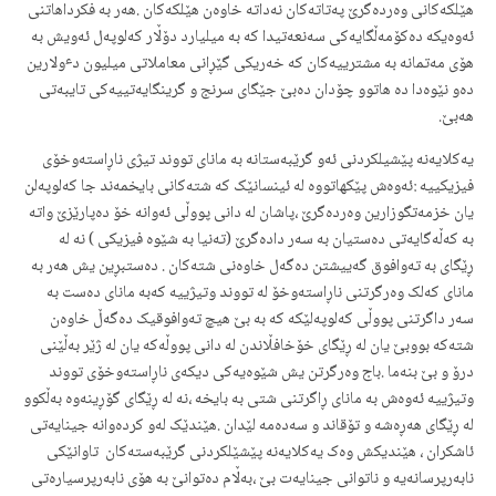
هێلکەکانی وەردەگرێ پەتاتەکان نەداتە خاوەن هێلکەکان .هەر بە فکرداهاتنی
ئەوەیکە دەکۆمەڵگایەکی سەنعەتیدا کە بە میلیارد دۆڵار کەلوپەل ئەویش بە
هۆی مەتمانە بە مشترییەکان کە خەریکی گێڕانی معاملاتی میلیون دٶلارین
دەو نێوەدا دە هاتوو چۆدان دەبێ جێگای سرنج و گرینگایەتییەکی تایبەتی
هەبێ.
یەکلایەنە پێشیلکردنی ئەو گرێبەستانە بە مانای تووند تیژی ناڕاستەوخۆی
فیزیکییە :ئەوەش پێکهاتووە لە ئینسانێک کە شتەکانی بایخمەند جا کەلوپەلن
یان خزمەتگوزارین وەردەگرێ ،پاشان لە دانی پووڵی ئەوانە خۆ دەپارێزێ واتە
بە کەڵەگایەتی دەستیان بە سەر دادەگرێ (تەنیا بە شێوە فیزیکی ) نە لە
ڕێگای بە تەوافوق گەییشتن دەگەل خاوەنی شتەکان . دەستبڕین یش هەر بە
مانای کەلک وەرگرتنی ناڕاستەوخۆ لە تووند وتیژییە کەبە مانای دەست بە
سەر داگرتنی پووڵی کەلوپەلێکە کە بە بێ هیچ تەوافوقیک دەگەڵ خاوەن
شتەکە بووبێ یان لە ڕێگای خۆخافڵاندن لە دانی پووڵەکە یان لە ژێر بەڵێنی
درۆ و بێ بنەما .باج وەرگرتن یش شێوەیەکی دیکەی ناڕاستەوخۆی تووند
وتیژییە ئەوەش بە مانای ڕاگرتنی شتی بە بایخە ،نە لە ڕێگای گۆڕینەوە بەڵکوو
لە ڕێگای هەڕەشە و تۆقاند و سەدەمە لێدان .هێندێک لەو کردەوانە جینایەتی
ئاشکران ، هێندیكش وەک یەکلایەنە پێشێلکردنی گرێبەستەکان تاوانێکی
نابەرپرسانەیە و ناتوانی جینایەت بێ ،بەڵام دەتوانێ بە هۆی نابەرپرسیارەتی