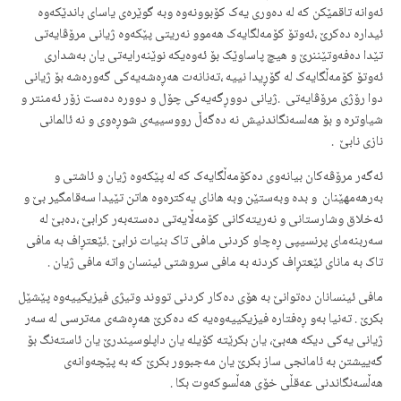
ئەوانە تاقمێکن کە لە دەوری یەک کۆبوونەوە وبە گوێرەی یاسای باندێکەوە
ئیدارە دەکرێ ،ئەوتۆ کۆمەلگایەک هەموو نەریتی پێکەوە ژیانی مرۆڤایەتی
تێدا دەفەوتێننرێ و هیچ پاساوێک بۆ ئەوەیکە نوێنەرایەتی یان بەشداری
ئەوتۆ کۆمەڵگایەک لە گۆڕیدا نییە ،تەنانەت هەڕەشەیەکی گەورەشە بۆ ژیانی
دوا رۆژی مرۆڤایەتی .ژیانی دووڕگەیەکی چۆل و دوورە دەست زۆر ئەمنتر و
شیاوترە و بۆ هەلسەنگاندنیش نە دەگەڵ رووسییەی شوڕەوی و نە ئالمانی
نازی نابێ .
ئەگەر مرۆڤەکان بیانەوی دەکۆمەڵگایەک کە لە پێکەوە ژیان و ئاشتی و
بەرهەمهێنان و بدە وبەستێن وبە هانای یەکترەوە هاتن تێیدا سەقامگیر بێ و
ئەخلاق وشارستانی و نەریتەکانی کۆمەڵایەتی دەستەبەر کرابێ ،دەبێ لە
سەربنەمای پرنسیپی ڕەچاو کردنی مافی تاک بنیات نرابێ .ئێعتڕاف بە مافی
تاک بە مانای ئێعتڕاف کردنە بە مافی سروشتی ئینسان واتە مافی ژیان .
مافی ئینسانان دەتوانێ بە هۆی دەکار کردنی تووند وتیژی فیزیکییەوە پێشێل
بکرێ . تەنیا بەو ڕەفتارە فیزیکییەوەیە کە دەکرێ هەڕەشەی مەترسی لە سەر
ژیانی یەکی دیکە هەبێ، یان بکرێتە کۆیلە یان داپلوسیندرێ یان ئاستەنگ بۆ
گەییشتن بە ئامانجی ساز بکرێ یان مەجبوور بکرێ کە بە پێچەوانەی
هەڵسەنگاندنی عەقڵی خۆی هەڵسوکەوت بکا .