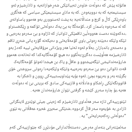
هاتۆتە پێش کە دەوڵەت خاوەن تەبیاتێکی شەڕخوازانەیە و ئانارشیزم ئەو
سیستیمەیە کە بە دوویەوەن .کە بە مانای سیستیمێکی سیاسی کە هەڵگری
باوەڕێکی کاڵ و کرچ و منداڵانەیە: بە پشت ئەستووری بەو هەموو پاساوانەی
کە لە سەرەوە باسمان کرد ،کۆمەڵگا بە بێ یەک دەوڵەتی تۆکمە و ڕێکخستراو
،دەکەوێتە دەست هەووەڵین تاقمێکی تاوانبار کە ئاژاوە و بێ سەرەو بەرەیی و
تێکە ولێکە دەبێتە ڕەوتی باوی کۆمەڵایەتی و دەیکەنە گۆڕە پانی شەڕی تاقم
و دەستەی باندبازان .بەڵام ئەوە تەنیا هەر ویژدانی مرۆڤایەتی نییە کەدژ بەو
ئانارشیزمە هەڵوێست دەگرێ:بەڵکوو دە هیچ کۆمەڵگایەکدا کە تەنانەت هەموو
شارۆمەندانیشی تێگەییشتوو و عاقڵ و پاک بن هیشتا ئەوتۆ کۆمەلگایەک
قەت ناتوانێ دەو بێ سەرەو بەرەییە وتێکە ولێکەیەدا ڕەوتی سروشتی خۆی
بگرێتە بەر و بەریوە بچێ .ئەوە بۆیە پێداویستییەکی ڕوون و ئاشکرا بە
قانوونگەلێکی ڕاشکاو وعادڵانە و قازییەکی سادق کە بریتی بێ لە دەوڵەت
هەیە ،بۆ چارە سەری کێشە و گرفتی نێوان شارۆمەندان هەیە .
تێئورییەکی تازە سەر هەڵداوی ئانارشیزم کە زەینی جیلی نوێتری لاینگرانی
ئازادی بە خۆیەوە سەر قاڵ کردووە ،شتێکی سەیری غەیرە عەقڵانی بە نێوی
”دەوڵەتی ڕەکەبەرایەتی” یە .
سەلمێنەرانی بنەمای مەرجی دەستەڵاتدارانی مۆدێڕن کە جێوازییەکی کەم