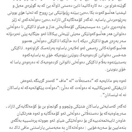
گوێنەخراو بن . دە کارەکانیدا نابێ دەستی ئاواڵە بێ کە بە گوێرەی مەیل و
ئیشتیا هەڵسوکەوت بکا ،دەبێ ببێتە ڕۆبۆتێکی بێ ڕووح کە تەنیا هۆی بوونی
بەڕێوەبردنی یاسایە . ئەگەر کۆمەلگایەکی ئازادە ،دەبێ دەوڵەتەکەی لە ژێر
چاوەدیڕی دابێ .دە سیستیمێکی کۆمەڵایەتی شاز و شیاو تاکێکی نا دەوڵەتی
دەتوانێ هەر هەڵسوکەوتێکی مەیلی لێیەتی بیکا(تا ئەو جێگایە پێی نەبردۆتە
سەر بەڕەی هیچ تاکێکی دیکە ) دە حاڵێکدا تاکێکی دەوڵەتی هەموو
هەڵسوکەوتەکانی ڕەسمی ئەو لەلایەن یاساوە بەرتەسک کراونەوە . تاکێکی
شەخسی دەتوانێ کردەوەیەک بنوێنێ بێوەیکە خۆی بە یاسایەکەوە
بەستبێتەوە بەڵام تاکێکی دەوڵەتی ناتوانێ کردەوەیەک لە دەرەوەی یاسا لە
خۆی بنوینێ .
ئەوە بەو مانایەیە کە ”دەستەڵات ”لە ”ماف ” کەمتر گرینگە ،ئەوەش
تاریفێکی ئەمریکائییە لە دەوڵەت کە دەڵێ :”دەوڵەت پێکهاتەیەکە لە یاساکان
نە لە ئینسانان” .
ئەگەر کەسایەتی یاساکان شتێکی وێچوو و گونجاو بن بۆ کۆمەلگایەکی ئازاد ،
سەرچاوەیەکە بۆ دەستەڵاتی دەوڵەتی ئەو کۆمەڵگایە و ئەوە هەرتکیان
خاوەن تایبەتمەندییەکن بۆ دەوڵەتێکی شیاو. ئەو جووتە پرەنسیپە بەڵگەی
بنەمایین بۆ سەربەخۆیی : دەوڵەتەکان بە مەبەستی پاراستنی مافی تاک دە