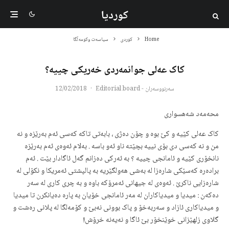
کوردیا
Home
کوردی
سیاسەت وکومەڵگا
کاک عەلی جوانمەردی خەریکی چییه؟
سەرنووسەران - Editorial board
·
12/02/2018
محەمەد شەهسواری
کاک عەلی کێیە و کێ بوە و چۆن دەژی ، بابەتی تاکە کەسی ئەم بەرێزە و نە
من و نە کەسی دی بۆی نییە بچێتە ناو ئەو باسە . بەلام ئەوەی ئەم بەرێزە
نانخۆری کێیە و ئامانجی چییە ؟ بە ئەرکی دەزانم گەل ئاگادار بێت . ئەم
برادەرە کەسێکی شارەزا لە بەشی هەولگێریە بە پالپشتی ئەمریکا و نکۆلی لە
شارەزایی ناکرێ . ئەوەی لە جیهانی ئەمرۆکە باوە و بە چری کاری لە سەر
دەکەن : میدیا و میدیاکاران لە مەر ئامانجی خۆیان بە پارە دەیانکرن تا میدیا
و میدیاکاری ئازاد و سەربەخۆ و پاک بوونی نەبێ و کۆمەلگا لە پلانی رەشت و
گلاوی زلهێزانی خوێنخۆر بێ ئاگا و نەیەنە خرۆش!