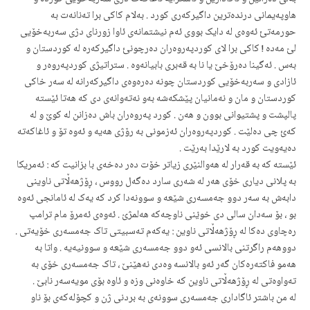
هاوپەیمانی درندەترین داگیرکەری کورد . بەلام کاکی برا تەنانەت بە
حورمەتئ ئەوەی لە دایک بووی ئەم نیشتمانەی ئاوا زورنای دژی سەربەخۆیی
لؽ مەدە ! کاکی برا لای کوردپەروەران دەرچونئ داگیرکەرە لە کوردستان و
بەس . ئەگینا دەرۆخێ یا نا بە قەبری بابیانەوە . ستراتیژی کوردپەروەر و
ئازادی و سەربەخۆیی کوردستان چونە دەرەوەی داگیرکەرانە لە سەر خاکی
کوردستان و مان و نەمانیان پێشکەشە بەو نەتەوانەی دی کە هەتا ئێستە
پالپشت و پشتیوانی بوون و هەن . کورد پەروەران باش دەزانن لە کوێ و لە
کەئ چی دەلێت . کوردپەروەران ئەزمونی بە رۆژی هەیە و ئەوە تۆ و ئاغاکەتە
دەیەویت کورد بە لارێدا بەرێت .
ئێستە کە بە قەرار لە هەوالنێری زیاتر خۆت دەر دەخەی با بزانیت کە : ئەمریکا
بە پلانی دیاری خۆی هەر لە شەری سارد دەگەل رووس ، ڕۆژهەڵاتی ناوینی
دابەش بە سەر دوو جەمسەری شێعە و سوونەدا کرد کە یەک لە ئامانجی ئەوە
بو ، بۆ سەدان سالی دی خوؽنی ناوچەکە هەلمژؽ . ئەوەی ئەمرۆ مام ترامپ
رەچاوی دەکا لە ڕۆژهەڵاتی ناوین : یەکەم تەسبیتی تاک جەمسەری خۆیەتی .
دووهەم راگرتنی بالانسی ئەو دوو جەمسەری شێعە و سوونیەیە . واتا بە
هەمو فاکتەرەکان گەر ئەو بالانسە وەدی نەهێنێ ، تاک جەمسەری خۆی بە
تەواوەتی لە ڕۆژهەڵاتی ناوین کە خاوەنی وزە و ئاوە بۆی مویەسەر نابێ .
لە من باشتر ئاگاداری جەمسەری سوونەی بە بردنی ژن و کچۆلەکەی بۆ ناو