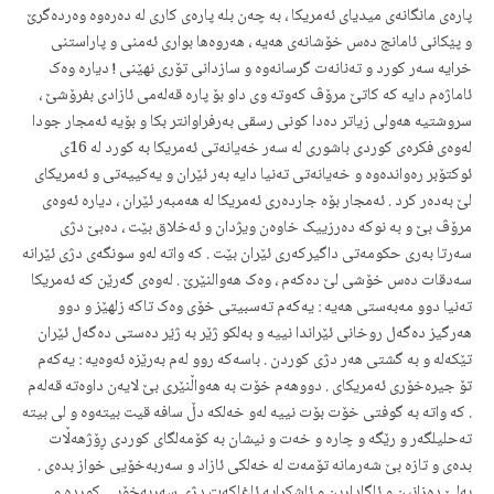
پارەی مانگانەی میدیای ئەمریکا ، بە چەن بلە پارەی کاری لە دەرەوە وەردەگرێ
و پؽکانی ئامانج دەس خۆشانەی هەیە ، هەروەها بواری ئەمنی و پاراستنی
خرایە سەر کورد و تەنانەت گرسانەوە و سازدانی تۆری نهێنی ! دیارە وەک
ئاماژەم دایە کە کاتێ مرۆڤ کەوتە وی داو بۆ پارە قەلەمی ئازادی بفرۆشێ ،
سروشتیە هەولی زیاتر دەدا کونی رسقی بەرفراوانتر بکا و بۆیە ئەمجار جودا
لەوەی فکرەی کوردی باشوری لە سەر خەیانەتی ئەمریکا بە کورد لە 16ی
ئوکتۆبر رەواندەوە و خەیانەتی تەنیا دایە بەر ئێران و یەکییەتی و ئەمریکای
لێ بەدەر کرد . ئەمجار بۆە جاردەری ئەمریکا لە هەمبەر ئێران ، دیارە ئەوەی
مرۆڤ بێ و بە نوکە دەرزییک خاوەن ویژدان و ئەخلاق بێت ، دەبێ دژی
سەرتا بەری حکومەتی داگیرکەری ئێران بێت . کە واتە لەو سونگەی دژی ئێرانە
سەدقات دەس خۆشی لێ دەکەم ، وەک هەوالنێرێ . لەوەی گەرێن کە ئەمریکا
تەنیا دوو مەبەستی هەیە : یەکەم تەسبیتی خۆی وەک تاکە زلهێز و دوو
هەرگیز دەگەل روخانی ئێراندا نییە و بەلکو ژێر بە ژؽر دەستی دەگەل ئێران
تێکەلە و بە گشتی هەر دژی کوردن . باسەکە روو لەم بەرێزە ئەوەیە : یەکەم
تۆ جیرەخۆری ئەمریکای . دووهەم خۆت بە هەواڵنێری بێ لایەن داوەتە قەلەم
. کە واتە بە گوفتی خۆت بۆت نییە لەو خەلکە دڵ سافە قیت بیتەوە و لی بیتە
تەحلیلگەر و رێگە و چارە و خەت و نیشان بە کۆمەلگای کوردی ڕۆژهەڵات
بدەی و تازە بێ شەرمانە تۆمەت لە خەلکی ئازاد و سەربەخۆیی خواز بدەی .
بەلێ دەزانین و ئاگادارین و ئاشکرایە ئاغاکەت دژی سەربەخۆیی کوردە و