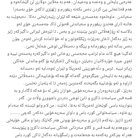
عەرەبی پاپەتی و وەعدە و وەعیدان ، هەم بە مەلاین دولاری لێ کێشانەوە و
هەم قەناعەتی پێ کردن دەس بکەنە ریفورم و زلهێزی تاکەی خۆی بەسەرا
سەپاندن . ماوەتەوە جەمسەری شێعە کە ئێران رێبەرایەتی دەکا . دەیەوێت بە
هاتنە ئارای هەندێ ریفورم و سەپاندنی قەبولی تاک جەمسەری خۆی ئەو
بالانسە لە ڕۆژهەڵاتی ناوین بێنؽتە دی و بەس ، تا ئێرەش ئؽرانی داگیرکەر ژێر
بە ژێر دەگەل ئاغای بەرێزت رێککەوتون و لە خۆ ئامادە کردنی ئەوەن چۆن
دەس بداتە ئەو ریفورمانە و پێگە و دەسەڵاتی توشی شەلەل نەبێ .
ئەگینا هیچ کات مام ترامپ مەبەستی روخانی ئەو داگیرکەرە پەستەی نییە و
ئەوی جیرە خۆرەکانیان دەیلێن دڕۆیەکی ئاشکرایە بۆ گەوجاندنی خەلکی
زیاتر نییە . ترس و دڵەخورپێی ئەمریکا و ئؽران لەوەدایە لەو دەسدانە
ریفورمە بە تایبەتی جێگرەوەی گەمالە گۆجەکە بۆشاییەکی دەسەڵاتی دێتە
ئاراوە و ئەو بۆشاییە بگەیەننە کەمترین زەمەن تا لە پلەیان نەتسێ .
بەرێز ، کوردپەروەران و سەربەخۆیی خوازان باش لە دۆخەکە ئاگادار و بە
فسە فس سیاسەت ناکرؽ و نابێ توشی دەردی باشووری وڵات بن . گەر
بنواریتە باسی کوێخای ئەمریکا لە بەغا ، ئەلێت : من لام وابو ئێستە کە سەدام
روخاوە ، سیاسەتوانی کورد باس و داوای سەربەخۆیی دەکەن کەچی …….
ئەرێ ئازیز ، یەکەم ئازادی و سەربەخۆ بوونی هەر گەلێک رەوا و مافی خۆیەتی
و دووهەم بە فسە فس و کلاو سەرنانی خەلکی سیاسەت ناکرێ و پێویستە
هەر لە چرکەی یەکەمە بە شەهامەت و راسگۆیانە دەگەل تاکی کورد باس