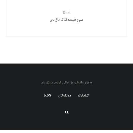
Next
سێ فیشەک تا ئازادی
هەموو مافەکان بۆ خاکی کوردیا پارێزراوە.
کتابخانه
دەنگەکان
RSS