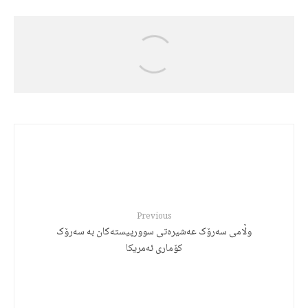
Jalal Hajizadeh
رەچەڵەک و مێژووی زمانی کوردی
Previous
وڵامی سەرۆک عەشیرەتی سوورپیستەکان بە سەرۆک
کۆماری ئەمریکا