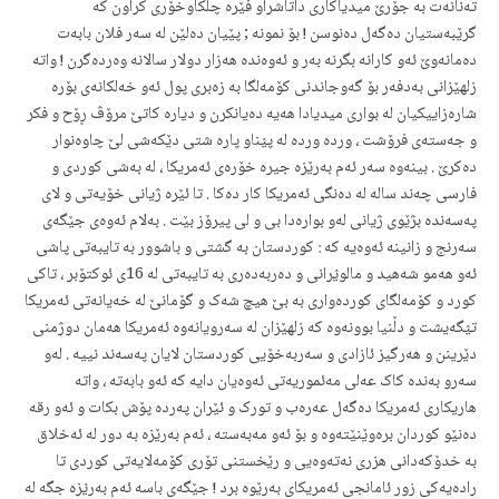
تەنانەت بە جۆرێ میدیاکاری داتاشراو فێرە چلکاوخۆری کراون کە
گرێبەستیان دەگەل دەنوسن ! بۆ نمونە ; پێیان دەلێن لە سەر فلان بابەت
دەمانەوێ ئەو کارانە بگرنە بەر و ئەوەندە هەزار دولار سالانە وەردەگرن ! واتە
زلهێزانی بەدفەر بۆ گەوجاندنی کۆمەلگا بە زەبری پول ئەو خەلکانەی بۆرە
شارەزاییکیان لە بواری میدیادا هەیە دەیانکرن و دیارە کاتێ مرۆڤ ڕۆح و فکر
و جەستەی فرۆشت ، وردە وردە لە پؽناو پارە شتی دێکەشی لێ چاوەنوار
دەکرێ . بینەوە سەر ئەم بەرێزە جیرە خۆرەی ئەمریکا ، لە بەشی کوردی و
فارسی چەند سالە لە دەنگی ئەمریکا کار دەکا . تا ئێرە ژیانی خۆیەتی و لای
پەسەندە بژێوی ژیانی لەو بوارەدا بی و لی پیرۆز بێت . بەلام ئەوەی جێگەی
سەرنج و زانینە ئەوەیە کە : کوردستان بە گشتی و باشوور بە تایبەتی پاشی
ئەو هەمو شەهید و مالوؽرانی و دەربەدەری بە تایبەتی لە 16ی ئوکتۆبر ، تاکی
کورد و کۆمەلگای کوردەواری بە بێ هیچ شەک و گۆمانێ لە خەیانەتی ئەمریکا
تؽگەیشت و دڵنیا بوونەوە کە زلهێزان لە سەرویانەوە ئەمریکا هەمان دوژمنی
دێرینن و هەرگیز ئازادی و سەربەخۆیی کوردستان لایان پەسەند نییە . لەو
سەرو بەندە کاک عەلی مەئموریەتی ئەوەیان دایە کە ئەو بابەتە ، واتە
هاریکاری ئەمریکا دەگەل عەرەب و تورک و ئێران پەردە پۆش بکات و ئەو رقە
دەنێو کوردان برەوێنێتەوە و بۆ ئەو مەبەستە ، ئەم بەرێزە بە دور لە ئەخلاق
بە خدۆکەدانی هزری نەتەوەیی و رێخستنی تۆری کۆمەلایەتی کوردی تا
رادەیەکی زور ئامانجی ئەمریکای بەرێوە برد ! جێگەی باسە ئەم بەرؽزە جگە لە