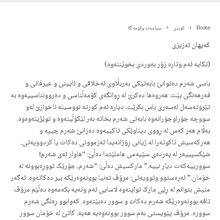
Home
کوردی
سیاسەت وکومەڵگا
کەیهان ئەزیزی
(تکایە ئەم وتارە زۆر بەوردی بخوێننەوە)
باسی شەرم دەتوانێ بابەتێکی بەربڵاوی ئەخلاقی و ئایینی و عیرفانی و
فەرهەنگی بێت. هەروەها دەکرێ لە ڕوانگەی کۆمەڵناسی و دەروونناسییەوە بە
تێروتەسەل لەسەری باس بکرێت. دیارە ئەم کورتە نووسینە ناخوازێ لەو
سووچە جۆراوجۆرانەوە بابەتی شەرم بخاتە بەر لێکۆڵینەوە و توێژینەوەوە.
بەڵام هەر کەس لە ڕووی دیناوێکی تاکییەوە دەزانێ شەرم چییە و
هەرکەسیش تاکوتەرا لە ژیانی ڕۆژانەیدا ئەزموونی دەکات یا کردوویەتی.
شێکسپییەر لە پەردەی سێیەمی هاملێتدا دەڵێ: “هاوار ئەی شەرم!
سوورییەکەت دیار نییە.” مارکسیش دەڵێ: “شەرم، جۆرێک تووڕەبوونە لە
خۆمان.” ئەرەستوو وتوویەتی: مرۆڤ تەنیا بوونەوەرێکە بیر دەکاتەوە. ئەگەر
منیش بتوانم لە ڕێی مارک تواینەوە لاسایی ئەم وتەیە بکەمەوە دەڵێم مرۆڤ
تاقە بوونەوەرێکە شەرم دەکات و سوور دەبێتەوە. کەوابوو ڕەنگی شەرم
سوورە. مرۆڤ پێویستی بەم سوور بوونەوەیە هەیە. کاتێ لە خۆمان سوور