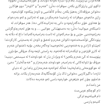
هەڵەکردن بپارێزێت. بەڵام وا دیارە ئەوانە ناوبانگ و حورمەتێکیشان نەبووە
تاکوو لێی پارێزگاری بکەن. سوقرات دەڵێ: “شەرم” و “ئاوەز” دوو هۆکارن
دەتوانن مرۆڤەکان بەهێز بکەن. بەڵام کاڵفامیی و ئاوەز پێکەوە کۆنابنەوە.
ڕازی مانەوەی سوقرات لە ڕاستیدا شەرمکردن بوو لە نەزانین و ئەو بەردەوام
بۆ هەناوی خۆی دەگەڕایەوە و دانی بە نەزانینەکانی دەنا. هەر سوقرات، لە
نامیلکەی میوانیدا دەڵێ: بە دەستهێنانی جوانیی … و بە هۆی لەبەرچاوگرتنی
بەرژەوەندیی حزبی و بۆ سەرکەوتن لە ئاست بەرامبەرەکەیاندا داخ لە دڵانە بە
پێودانگی تۆڵەسەندنەوە ناتوانن شەرم و ئەشق و ئاوەز، لە بەستێنی کارکردندا
لەپێناو ئازادی و بەختەوەریی نەتەوەییدا وەگەڕ بخەن. بۆیە ناشتوانن شەرم
لە کاری قێزەون و تێکدەرانە نەکەنەوە. بە ڕاستی ئێمە وەک مرۆڤی مۆدێڕن
پێویستە لە کێ شەرم بکەین؟ لە ویژدان یان لە خوداوەند؟ لە سیستمی دینیدا
مرۆڤ بۆ تاوانەکانی لە بەرامبەر خوداوەند شەرمەزار و “خەجاڵەتبار” دەبێ.
لە حوکوومەتی پاشایەتیدا خەڵک لەوانەیە شەرمەزاری پاشا بن. لە دنیای
تازەدا داگیرکاریی دەتوانێ تاک یان کۆمەڵگایەک شەرمەزار بکات. بزانە
شاملوو چۆن لەو شێعرەی خوارەوە باسی ئەو شەرمە دەکات:
من بامدادم
نام کوچکم عربی‌ست
نام قبیلە‌ییم ترکی
کنیتم پارسی