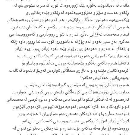
دانە دانە دەیانەوێت بەنۆرە بێنە ژوورەوە. تا کورد کەمتر بەشێوەی باو، لە
ڕێگەی هەست و سۆز و مەزڵوومییەتەوە، لە ڕێگەی بێدەرەتانیی و
بێکەسییەوە سەرنجی خەڵکان ڕابکێشێ. هەر ئەم مەزڵوومنوێنییە فەرهەنگی
شەرمی لە کۆمەڵگای ئێمە سڕیوەتەوە و هەمووکەس جگە خۆمان دەبینین.
ئیمام محەممەد غەززالی دەڵێ: شەرم لە نێوان ڕووداریی و کەمڕووییدا جێ
دەگرێ. بەڕاستی ئەوەی لەم ڕۆژانە لە باشووری کوردستاندا ڕووی داوە ڕنگە
بارتەقای لە شەرم و شەرمەزاریی زۆرتر بێت، ئەوە زیاتر ڕوودارییە، زیاتر
بێحەیایییە،کە لەجیاتی شەرم، تەریقبوونەوەی گەرەکە. کەچی وادیارە
نەتەنیا شەرم ناکەن، بەڵکوو بێحەیایانە ڕوویان هەڵماڵیوە و پاساو بۆ
کردەوەکانیان دێننەوە و لە ئازاری منداڵانی ئاوارەش تەریق نابنەوە، تەنانەت
چاوەڕوانیی خەڵاتیش دەکەن!
شەرم، بە واتای تووڕە بوون لە خۆمان و گەڕانەوە بۆ ناخی خۆمان
دیاردەیەکی پۆزەتیڤە؛ کەچی کۆمەڵگای دابەش بووی کورد لێی غەوارەیە.
ئەرەستوو لە ئەخلاقی نیکوماخوسدا باس دەکات و دەڵێ: ترسی لە دەستدانی
ناو و ناوبانگ باشە، کاردانەوەشی ئەوەیە مرۆڤ تووشی کردەوەی قێزەون
نابێتەوە. دەڵێ: وا باشە لاوەکان هەستی شەرمەزارییان لا هەبێت، ‌چون
لاوەکان زیاتر لەژێر کاریگەریی هەست و ویستی کەسەکیی دان، لەم
ڕووەشەوە زۆجار هەڵە دەکەن. بۆیە شەرم و شەرمکردن دەتوانێ ئەوان لە