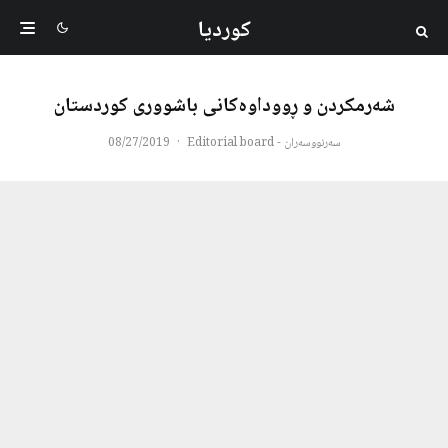
کوردیا
شەرمکردن و ڕووداوەکانی باشووری کوردستان
سەرنووسەران - Editorial board
·
08/27/2019