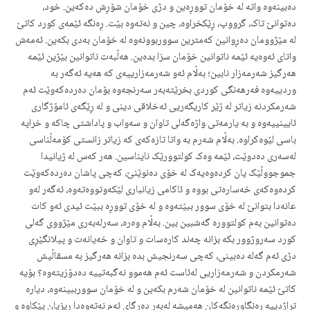
دەبینەوە واتە لە خۆمان تووڕەین و دژی خۆمان شۆڕش دەکەین. خود،
دەتوانێ تاک، گرووپ، ڕێکخراوە، چین و نەتەوە بێت. ڕەنگە ئێمەی کورد کاتێ
لە مێژوومان دەڕوانین کەمترین سووربوونەوە لە خۆمان بەدی بکەین. ئەمەش
واتای ئەوەیە ئێمە ناتوانین خۆمان سزا بدەین. هەڵبەت ناتوانین بێژین ئێمە
هەرگیز شەرمەزار نابین؛ بەڵام ئەو شەرمەزارییەی کە هەیە ئەگەر بە
وردییەوە فەرهەنگی کوردی بخرێتەبەر سەرنجەوە بۆمان دەردەکەوێت ئەم
شەرمکردنە زیاتر لە ژێر کاریگەریی ئەخلاقی دینی و لە ڕێگەی ئامۆژگاری
ئایینییەوە و بە یارمەتی واژەگەلی تاوان و سەواب و پاداشتی چاکە و خراپە
باسی لێوەکراوە. بەڵام شەرم بە واتا تازەکەی کە زیاتر زانستی کۆمەڵناسی
لەسەری دەدوێت، ئێمە وەک کولتوورێک نایناسین. هەر کەس لە ژیانیدا
جموجووڵێک یان کردەوەیەک لە خۆی دەنوێنێ، کەچی پاشان دەردەکەوێت
کردەوەکەی خەسارەتی بووە و ئاکامی زیانباری لێکەوتووەتەوە، ئەگەر لەو
عانەدا بتوانێ لە خۆی سوور ببێتەوە و لە خۆی تووڕە ببێت ئیدی ئەو کات
دەتوانین بەم کولتوورە گەشبین بین. بەڵام وەرە، سەرلەبەری مێژووی گەلی
کورد سەروژوور بکە بزانە چەند کارەسات و تاوان و خەیانەت و پیلانگێڕی
دژی ئەم گەلە دەبینی، کەچی سەرنجیش بدە بزانە هەرگیز بە مسقاڵیش
شەرمکردن و شەرمەزاریی لەئاست ئەم هەموو نەگبەتییە دەدۆزیتەوە؟ بۆیە
کاتێ ئێمە ناتوانین لە خۆمان شەرم بکەین و لە خۆمان سوورببینەوە، دیارە
تراژدییە ڕەنگاوڕەنگەکان هەمیشە لەبەر دەرگای ئەم نەتەوەدا ڕیزیان پێکاوە و