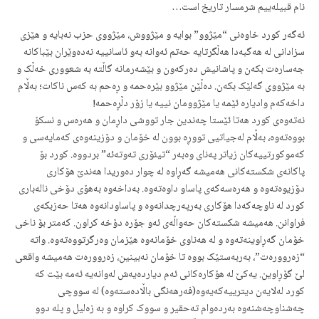
نام قبیلەییم شرمسار تاریخ است…
ئەگەر کورد خاوەنی “مێژوو” بوایە و مێژووش، مێژووی حزب نەبایە و هێزی
سزادانی لە هەگبەدا هەڵگرتایە حەتم ئەوانە بەو ئاسانییە نەدەوێران بێباکانە
جەسارەت بکەن و پاشانیش دەرکەون و بێشەرمانە گاڵتە بە شعووری خەڵک و
بە مێژووی گەلێک بکەن. دەڵێن مێژوو بێرەحمە و ڕەحم بە کەس ناکات؛ بەڵام
داخەکەم وادیارە ئێمە یا مێژوومان نییە یا زۆر دڵڕەحمە!
نەتەوەی کورد هەتا ئێستا چەندین جار تووشی داڕمان و هەرەس و نسکۆ
بووەتەوە، بەڵام لەجیاتیی تووڕە بوون لە خۆمان و دۆزینەوەی کەمایەسی و
کەموکورتییەکان زیاتر پەنای وەبەر “تیئۆری تەوتەئە” بردووە. کورد بۆ
پاکانەی شکستەکانی هەمیشە گەڕاوە لە چوار دەوریدا هەندێ هۆکاری
دۆزیوەتەوە و هەرەسەکەی پاساو داوەتەوە. بەداخەوە بەهۆی دۆخی نالەباری
کورد لە ناوچەکەدا هۆکاری بەرپەرچدانەوە و پاساودانەوە هەتا حەزبکەی
فراوانن. هەمیشە شکستەکان حەواڵەی ئەو جۆرە دۆخە کراون. کەمتر بۆ ناخی
خۆمان گەڕاوینەتەوە و لە هەناوی خۆمانەوە هێزمان وەرگرتووەتەوە. واتە
“زەروورەت”، بەربەستێک بووە تا خۆمان نەبینین، زەروورەت هەمیشە واقعی
لێ گۆڕاوین. یەکێ لە هۆکارەکانی ئەم دیاردەیەش لەوانەیە ئەمە بێت کە
کورد لەلایەن دیترییەکەیەوە(فەرهەنگی باڵادەستەوە) لە سووچی
چەشناوچەشنەوە بەردەوام تەحقیر و سووک کراوە و بە زەلیل و پلە دوو