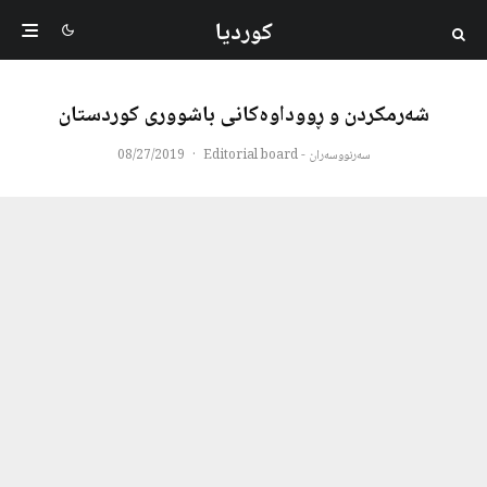
کوردیا
شەرمکردن و ڕووداوەکانی باشووری کوردستان
سەرنووسەران - Editorial board
·
08/27/2019