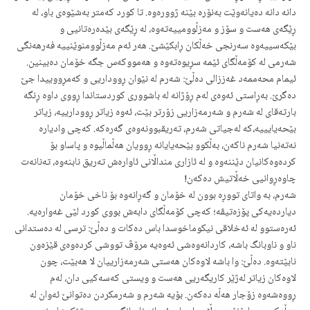
دانە دانە دەیانەوێت بەنۆرە بێنە ژوورەوە. تا کورد کەمتر بەشێوەی باو، لە
ڕێگەی هەست و سۆز و مەزڵوومییەتەوە، لە ڕێگەی بێدەرەتانیی و
بێکەسییەوە سەرنجی خەڵکان ڕابکێشێ. هەر ئەم مەزڵوومنوێنییە فەرهەنگی
شەرمی لە کۆمەڵگای ئێمە سڕیوەتەوە و هەمووکەس جگە خۆمان دەبینین.
ئیمام محەممەد غەززالی دەڵێ: شەرم لە نێوان ڕووداریی و کەمڕووییدا جێ
دەگرێ. بەڕاستی ئەوەی لەم ڕۆژانە لە باشووری کوردستاندا ڕووی داوە ڕنگە
بارتەقای لە شەرم و شەرمەزاریی زۆرتر بێت، ئەوە زیاتر ڕوودارییە، زیاتر
بێحەیایییە،کە لەجیاتی شەرم، تەریقبوونەوەی گەرەکە. کەچی وادیارە
نەتەنیا شەرم ناکەن، بەڵکوو بێحەیایانە ڕوویان هەڵماڵیوە و پاساو بۆ
کردەوەکانیان دێننەوە و لە ئازاری منداڵانی ئاوارەش تەریق نابنەوە، تەنانەت
چاوەڕوانیی خەڵاتیش دەکەن!
شەرم، بە واتای تووڕە بوون لە خۆمان و گەڕانەوە بۆ ناخی خۆمان
دیاردەیەکی پۆزەتیڤە؛ کەچی کۆمەڵگای دابەش بووی کورد لێی غەوارەیە.
ئەرەستوو لە ئەخلاقی نیکوماخوسدا باس دەکات و دەڵێ: ترسی لە دەستدانی
ناو و ناوبانگ باشە، کاردانەوەشی ئەوەیە مرۆڤ تووشی کردەوەی قێزەون
نابێتەوە. دەڵێ: وا باشە لاوەکان هەستی شەرمەزارییان لا هەبێت، ‌چون
لاوەکان زیاتر لەژێر کاریگەریی هەست و ویستی کەسەکیی دان، لەم
ڕووەشەوە زۆجار هەڵە دەکەن. بۆیە شەرم و شەرمکردن دەتوانێ ئەوان لە