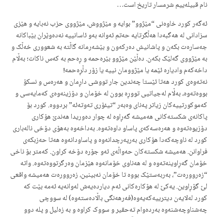
نام قبیلەییم شرمسار تاریخ است…
ئەگەر کورد خاوەنی “مێژوو” بوایە و مێژووش، مێژووی حزب نەبایە و هێزی
سزادانی لە هەگبەدا هەڵگرتایە حەتم ئەوانە بەو ئاسانییە نەدەوێران بێباکانە
جەسارەت بکەن و پاشانیش دەرکەون و بێشەرمانە گاڵتە بە شعووری خەڵک و
بە مێژووی گەلێک بکەن. دەڵێن مێژوو بێرەحمە و ڕەحم بە کەس ناکات؛ بەڵام
داخەکەم وادیارە ئێمە یا مێژوومان نییە یا زۆر دڵڕەحمە!
نەتەوەی کورد هەتا ئێستا چەندین جار تووشی داڕمان و هەرەس و نسکۆ
بووەتەوە، بەڵام لەجیاتیی تووڕە بوون لە خۆمان و دۆزینەوەی کەمایەسی و
کەموکورتییەکان زیاتر پەنای وەبەر “تیئۆری تەوتەئە” بردووە. کورد بۆ
پاکانەی شکستەکانی هەمیشە گەڕاوە لە چوار دەوریدا هەندێ هۆکاری
دۆزیوەتەوە و هەرەسەکەی پاساو داوەتەوە. بەداخەوە بەهۆی دۆخی نالەباری
کورد لە ناوچەکەدا هۆکاری بەرپەرچدانەوە و پاساودانەوە هەتا حەزبکەی
فراوانن. هەمیشە شکستەکان حەواڵەی ئەو جۆرە دۆخە کراون. کەمتر بۆ ناخی
خۆمان گەڕاوینەتەوە و لە هەناوی خۆمانەوە هێزمان وەرگرتووەتەوە. واتە
“زەروورەت”، بەربەستێک بووە تا خۆمان نەبینین، زەروورەت هەمیشە واقعی
لێ گۆڕاوین. یەکێ لە هۆکارەکانی ئەم دیاردەیەش لەوانەیە ئەمە بێت کە
کورد لەلایەن دیترییەکەیەوە(فەرهەنگی باڵادەستەوە) لە سووچی
چەشناوچەشنەوە بەردەوام تەحقیر و سووک کراوە و بە زەلیل و پلە دوو