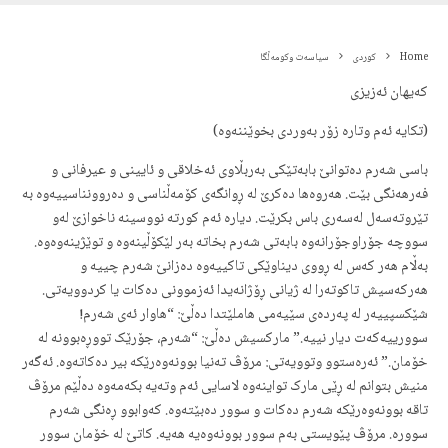
Home
کوردی
سیاسەت وکومەڵگا
کەیهان ئەزیزی
(تکایە ئەم وتارە زۆر بەوردی بخوێننەوە)
باسی شەرم دەتوانێ بابەتێکی بەربڵاوی ئەخلاقی و ئایینی و عیرفانی و
فەرهەنگی بێت. هەروەها دەکرێ لە ڕوانگەی کۆمەڵناسی و دەروونناسییەوە بە
تێروتەسەل لەسەری باس بکرێت. دیارە ئەم کورتە نووسینە ناخوازێ لەو
سووچە جۆراوجۆرانەوە بابەتی شەرم بخاتە بەر لێکۆڵینەوە و توێژینەوەوە.
بەڵام هەر کەس لە ڕووی دیناوێکی تاکییەوە دەزانێ شەرم چییە و
هەرکەسیش تاکوتەرا لە ژیانی ڕۆژانەیدا ئەزموونی دەکات یا کردوویەتی.
شێکسپییەر لە پەردەی سێیەمی هاملێتدا دەڵێ: “هاوار ئەی شەرم!
سوورییەکەت دیار نییە.” مارکسیش دەڵێ: “شەرم، جۆرێک تووڕەبوونە لە
خۆمان.” ئەرەستوو وتوویەتی: مرۆڤ تەنیا بوونەوەرێکە بیر دەکاتەوە. ئەگەر
منیش بتوانم لە ڕێی مارک تواینەوە لاسایی ئەم وتەیە بکەمەوە دەڵێم مرۆڤ
تاقە بوونەوەرێکە شەرم دەکات و سوور دەبێتەوە. کەوابوو ڕەنگی شەرم
سوورە. مرۆڤ پێویستی بەم سوور بوونەوەیە هەیە. کاتێ لە خۆمان سوور