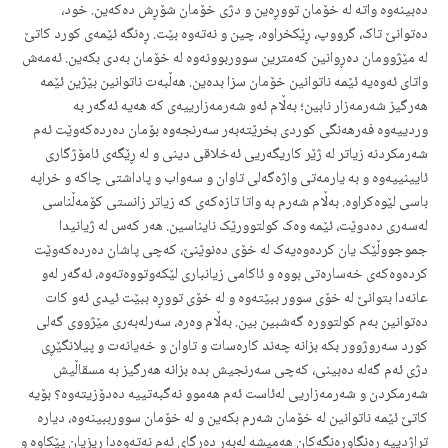
دەبینەوە واتە لە خۆمان تووڕەین و دژی خۆمان شۆڕش دەکەین. خود،
دەتوانێ تاک، گرووپ، ڕێکخراوە، چین و نەتەوە بێت. ڕەنگە ئێمەی کورد کاتێ
لە مێژوومان دەڕوانین کەمترین سووربوونەوە لە خۆمان بەدی بکەین. ئەمەش
واتای ئەوەیە ئێمە ناتوانین خۆمان سزا بدەین. هەڵبەت ناتوانین بێژین ئێمە
هەرگیز شەرمەزار نابین؛ بەڵام ئەو شەرمەزارییەی کە هەیە ئەگەر بە
وردییەوە فەرهەنگی کوردی بخرێتەبەر سەرنجەوە بۆمان دەردەکەوێت ئەم
شەرمکردنە زیاتر لە ژێر کاریگەریی ئەخلاقی دینی و لە ڕێگەی ئامۆژگاری
ئایینییەوە و بە یارمەتی واژەگەلی تاوان و سەواب و پاداشتی چاکە و خراپە
باسی لێوەکراوە. بەڵام شەرم بە واتا تازەکەی کە زیاتر زانستی کۆمەڵناسی
لەسەری دەدوێت، ئێمە وەک کولتوورێک نایناسین. هەر کەس لە ژیانیدا
جموجووڵێک یان کردەوەیەک لە خۆی دەنوێنێ، کەچی پاشان دەردەکەوێت
کردەوەکەی خەسارەتی بووە و ئاکامی زیانباری لێکەوتووەتەوە، ئەگەر لەو
عانەدا بتوانێ لە خۆی سوور ببێتەوە و لە خۆی تووڕە ببێت ئیدی ئەو کات
دەتوانین بەم کولتوورە گەشبین بین. بەڵام وەرە، سەرلەبەری مێژووی گەلی
کورد سەروژوور بکە بزانە چەند کارەسات و تاوان و خەیانەت و پیلانگێڕی
دژی ئەم گەلە دەبینی، کەچی سەرنجیش بدە بزانە هەرگیز بە مسقاڵیش
شەرمکردن و شەرمەزاریی لەئاست ئەم هەموو نەگبەتییە دەدۆزیتەوە؟ بۆیە
کاتێ ئێمە ناتوانین لە خۆمان شەرم بکەین و لە خۆمان سوورببینەوە، دیارە
تراژدییە ڕەنگاوڕەنگەکان هەمیشە لەبەر دەرگای ئەم نەتەوەدا ڕیزیان پێکاوە و