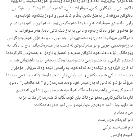
هەڵەکردن بپارێزێت. بەڵام وا دیارە ئەوانە ناوبانگ و حورمەتێکیشان نەبووە
تاکوو لێی پارێزگاری بکەن. سوقرات دەڵێ: “شەرم” و “ئاوەز” دوو هۆکارن
دەتوانن مرۆڤەکان بەهێز بکەن. بەڵام کاڵفامیی و ئاوەز پێکەوە کۆنابنەوە.
ڕازی مانەوەی سوقرات لە ڕاستیدا شەرمکردن بوو لە نەزانین و ئەو بەردەوام
بۆ هەناوی خۆی دەگەڕایەوە و دانی بە نەزانینەکانی دەنا. هەر سوقرات، لە
نامیلکەی میوانیدا دەڵێ: بە دەستهێنانی جوانیی … و بە هۆی لەبەرچاوگرتنی
بەرژەوەندیی حزبی و بۆ سەرکەوتن لە ئاست بەرامبەرەکەیاندا داخ لە دڵانە بە
پێودانگی تۆڵەسەندنەوە ناتوانن شەرم و ئەشق و ئاوەز، لە بەستێنی کارکردندا
لەپێناو ئازادی و بەختەوەریی نەتەوەییدا وەگەڕ بخەن. بۆیە ناشتوانن شەرم
لە کاری قێزەون و تێکدەرانە نەکەنەوە. بە ڕاستی ئێمە وەک مرۆڤی مۆدێڕن
پێویستە لە کێ شەرم بکەین؟ لە ویژدان یان لە خوداوەند؟ لە سیستمی دینیدا
مرۆڤ بۆ تاوانەکانی لە بەرامبەر خوداوەند شەرمەزار و “خەجاڵەتبار” دەبێ.
لە حوکوومەتی پاشایەتیدا خەڵک لەوانەیە شەرمەزاری پاشا بن. لە دنیای
تازەدا داگیرکاریی دەتوانێ تاک یان کۆمەڵگایەک شەرمەزار بکات. بزانە
شاملوو چۆن لەو شێعرەی خوارەوە باسی ئەو شەرمە دەکات:
من بامدادم
نام کوچکم عربی‌ست
نام قبیلە‌ییم ترکی
کنیتم پارسی