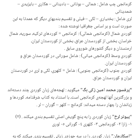
کرمانجی چپ شامل : شمالی – بوتانی – بادینانی – هکاری – بایزیدی –
شمدینانی
لری شامل : بختیاری – لکی – فیلی و تقسیم بندیهای دیگر که عمدتا به این
صورت است و بر اساس جغرافیا نوشته شده :
کوردی شمال (کرمانجی شمالی) : کرمانجی = کوردهای ترکیه، سوریه، شمال
خراسان، بخشی از کوردستان عراق، بخشی از کوردستان ایران،
ارمنستان و دیگر کشورهای شوروی سابق .
کوردی وسط (کرمانجی میانی) : شامل سورانی در کوردستان عراق و
کوردستان ایران.
کوردی جنوب (کرمانجی جنوبی) : شامل = کلهری، لکی و لری در کوردستان
ایران و کوردستان عراق.
“پرفسور محمد امین زکی بگ
” میگوید : لهجه‌های زبان کوردی چند دسته‌اند
و بزرگترین آنها لهجه‌ی کرمانجی است، با استناد به کتاب شرفنامه، کوردها و
زبانشان را چهار دسته میداند: کرمانج – کلهر – گوران – لر .
“
پیوتر لرخ
” زبان كوردی را به پنج گویش اصلی تقسیم بندی میكند . (٢)
١- زازا ٢- كورمانجی ٣- كلهری ٤- گورانی ٥- لوری
“
اسكارمان
” زبان كوردی را در سه حوزه‌ی زبانی تقسیم بندی میكند كه به