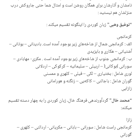
نامشان و آثارشان برای همگان روشن است و امثال شما حتی جاروکش درب
منزلشان هم نیستید :
“
توفیق وهبی
” زبان کوردی را اینگونه تقسیم میکند :
کرمانجی
الف : کرمانجی شمال از شاخه‌های زیر بوجود آمده است. بادینانی – بوتانی –
آشتیانی – هکاری و بایزیدی
ب : کرمانجی جنوب از شاخه‌های زیر بوجود آمده است . مکری- مهابادی –
سورانی )بوکانی( – اربیلی – سلیمانیه – کرکوکی – اردلانی
لوری شامل : بختیاری – لکی – فیلی – کلهری و ممسنی
گوران شامل : باجالنی – کاکەیی – زنگنه و هورامانی
زازایی
“
محمد خال
” گردآورندهی فرهنگ خال، زبان کوردی را به چهار دسته تقسیم
میکند:
زازا
کرمانجی راست شامل : سورانی – بابانی – مکریانی- اردالنی – کلهری –
گورانی