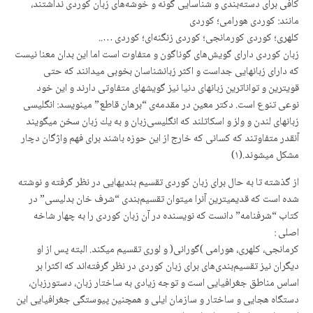
کافی برای دسته‌بندی و شناسایی گونه و خوشه‌های زبان کوردی نداشتند،
مانند: کوردی هورامی؛ کوردی
کلهری؛ کوردی کورمانجی؛ کوردی زنگنەای؛ کوردی …..
زبان كوردی دارای گویش‌های گوناگون و متفاوت است اما این بدان معنا نیست
كه دارای زبانهایی جداست و اكثر زبانشناسان بخوبی میدانند كه حتی
قویترین و تواناترین زبانهای دنیا نیز گویشهای متفاوتی دارند و این خود
نوعی تنوع است. دكتر معین در مقدمەی “برهان قاطع” مینویسد: انگلیسی
زبانهای لندن و ولز و اسكاتلند كه انگلیسی‌زبان و به یك زبان سخن میگویند
آنقدر متفاوتند كه كسانی كه خارج از این حوزه باشند برای فهم واژگان دچار
مشكل میشوند.(١)
از گذشته تا به حال برای زبان کوردی تقسیم بندیهایی در نظر گرفته و نوشته
شده است که قدیمیترین آنرا میتوان تقسیم‌بندی “شرف خان بدلیسی” در
کتاب “شرفنامه” دانست که نویسنده در آن زبان کوردی را به چهار شاخه
اصلی :
کرمانجی، کلهری، هورامی )گورانی( و لوری تقسیم میکند. البته پس از او
دیگران نیز تقسیم‌بندی‌های برای زبان کوردی در نظر گرفته‌اند که اکثرا بر
اساس مناطق جغرافیایی است و توجه زیادی به ساختار زبان، دستورزبان،
دستگاه هجایی و ساختار و سازمان ایلی و همچنین پیوستگی جغرافیایی این