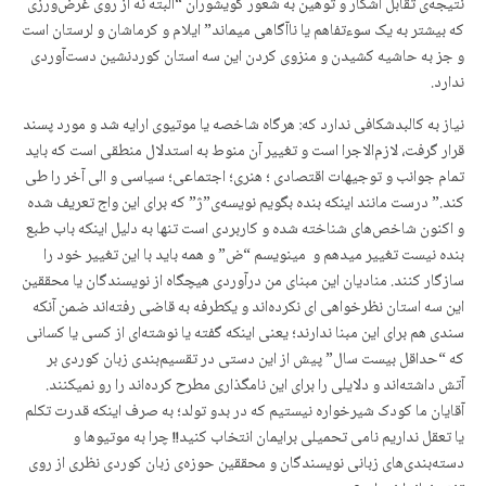
نتیجه‌ی تقابل آشکار و توهین به شعور گویشوران “البته نه از روی غرض‌ورزی
که بیشتر به یک سوءتفاهم یا ناآگاهی میماند” ایلام و کرماشان و لرستان است
و جز به حاشیه کشیدن و منزوی کردن این سه استان کوردنشین دست‌آوردی
ندارد.
نیاز به کالبدشکافی ندارد که: هرگاه شاخصه یا موتیوی ارایه شد و مورد پسند
قرار گرفت، لازم‌الاجرا است و تغییر آن منوط به استدلال منطقی است که باید
تمام جوانب و توجیهات اقتصادی ؛ هنری؛ اجتماعی؛ سیاسی و الی آخر را طی
کند.” درست مانند اینکه بنده بگویم نویسەی”ژ” که برای این واج تعریف شده
و اکنون شاخص‌های شناخته شده و کاربردی است تنها به دلیل اینکه باب طبع
بنده نیست تغییر میدهم و مینویسم “ض” و همه باید با این تغییر خود را
سازگار کنند. منادیان این مبنای من درآوردی هیچگاه از نویسندگان یا محققین
این سه استان نظرخواهی ای نکرده‌اند و یکطرفه به قاضی رفته‌اند ضمن آنکه
سندی هم برای این مبنا ندارند؛ یعنی اینکه گفته یا نوشته‌ای از کسی یا کسانی
که “حداقل بیست سال” پیش از این دستی در تقسیم‌بندی زبان کوردی بر
آتش داشته‌اند و دلایلی را برای این نامگذاری مطرح کرده‌اند را رو نمیکنند.
آقایان ما کودک شیرخواره نیستیم که در بدو تولد؛ به صرف اینکه قدرت تکلم
یا تعقل نداریم نامی تحمیلی برایمان انتخاب کنید!! چرا به موتیوها و
دسته‌بندی‌های زبانی نویسندگان و محققین حوزه‌ی زبان کوردی نظری از روی