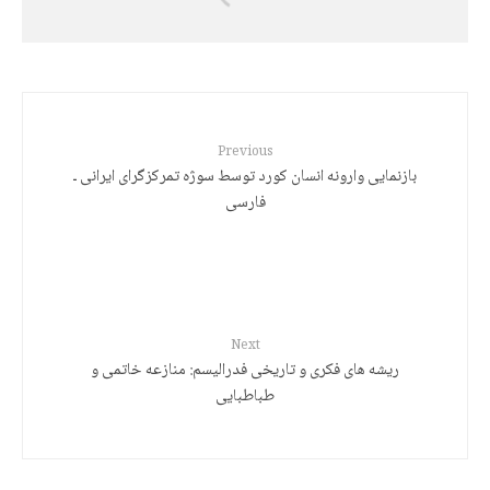
کورد: کوتولۀ سیاسی و غولهای رویایی
Previous
بازنمایی وارونە انسان کورد توسط سوژه تمرکزگرای ایرانی ـ
فارسی
Next
ریشه های فکری و تاریخی فدرالیسم: منازعه خاتمی و
طباطبایی