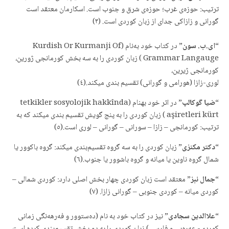
ترتیب: حوزه‌ی غرب؛ حوزه‌ی شرق و جنوب است. اسكارمان معتقد است
گورانی و زازاكی جدای از زبان كوردی است. (٣)
“
ای.ب. سون
” در كتاب خود بەنام (Kurdish Or Kurmanji Of
Grammar Langauge ) زبان كوردی را به سه بخش كورمانجی ژورین،
كورمانجی ژیرین،
لوری-زازا (هورامی و گورانی) تقسیم بندی میكند.(٤)
“
ضیا گوكالپ
” در اثر خود بهنام (tetkikler sosyolojik hakkînda
aşiretleri kürt ) زبان كوردی را به پنج گویش تقسیم بندی میكند كه به
ترتیب: كورمانجی – زازا – سورانی – گورانی – لوری است.(٥)
“
دكتر مكنزی
” زبان كوردی را به سه گروه تقسیم‌بندی میكند: گروه باكوور یا
شمال گروه ناوین یا میانه و گروه باشوور یا جنوب.(٦)
“
جمال نبز
” معتقد است زبان كوردی چهار بخش اصلی دارد: كوردی شمالی –
كوردی میانه – كوردی جنوبی – گورانی زازا. (٧)
“
علاالدین سجادی
” نیز در كتاب خود بە نام (دەستوور و فەرهەنگی زمانی