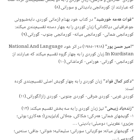
كوردی- عەرەبی و فارسی) زبان كوردی را به دو بخش تقسیم‌بندی كرده است
كه عبارتند از: كورمانجی بادینانی و سورانی.(٨)
“
فوات هەمه خورشید
” در كتاب خود بهنام (زمانی كوردی، دابەشبوونی
جوغرافیایی دیالكتانی) زبان كوردی را به چهار دسته تقسیم‌بندی میكند:
كورمانجی شمالی- كورمانجی میانه- كورمانجی جنوب- گورانی.(٩)
“
امیر حسن پور
” (١٩١٨-١٩٨٥) در اثر خود National And Language
In Kurdistan زبان كوردی را به چهار گروه تقسیم میكند كه عبارتند از:
كورمانجی- گورانی- هورامی- كرماشانی.(١٠)
“
دكتر كمال فواد
” زبان كوردی را به چهار گویش اصلی تقسیم‌بندی كرده
است:
كوردی غربی- كوردی شرقی- كوردی جنوبی- كوردی زازا/گورانی.(١١)
“
زنده‌یاد زبیحی
” نیز زبان كوردی را به سه بخش تقسیم میكند: (١٢)
١- گویشهای شمالی: هەركی؛ شكاكی، جەلالی )بایزیدی(؛ هەكاری؛ بوتی؛
جزیری؛ عفرینی؛ دومبلی؛ بادینی؛ …
٢- گویشهای میانه: موكریانی؛ سورانی؛ سلیمانیه؛ شوانی؛ جافی؛ سنەیی؛
گەروسی؛ …