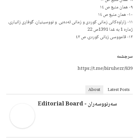
٨- همان منبع ص ١٣
٩- همان منبع ص ١٤
١٠- همان منبع ص ١٤
١١- زاراوەكانی زمانی كوردی و زمانی ئەدەبی و نووسینیان، گوفاری زانیاری،
ژماره 1 به غدا 1391ص 22
١٢- قامووسی زبانی كوردی، ص ٤٢
سرچشمه
https://t.me/biruhezr/839
About
Latest Posts
سەرنووسەران - Editorial Board