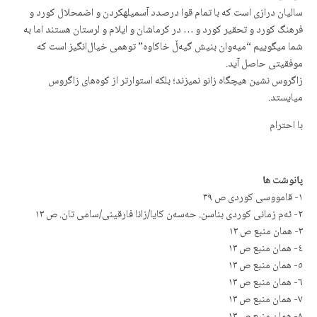
سالیان درازی است که با تمام قوا درصدد آسمیلهکردن و اضمحلال کورد و
فرهنگ کورد و تحقیر کورد و … در کرماشان و ایلام و لرستان هستند اما به
شما میگوییم “میەوان بنیش گیەڵ خاکاوه” توهمی خیال‌انگیز است که
موفقیتی حاصل آید.
زاگروس نشین هیچگاه زانو نمیزند؛ بلکه استوارتر از کوه‌های زاگروس
میایستد.
با احترام
پانوشت ها
١- قامووسی کوردی ص ٣٩
٢- ئەم زمانی كوردی بناسن. حەسەن كایا/زانا فارقینی/سامی تان. ص ١٣
٣- همان منبع ص ١٣
٤- همان منبع ص ١٣
٥- همان منبع ص ١٣
٦- همان منبع ص ١٣
٧- همان منبع ص ١٣