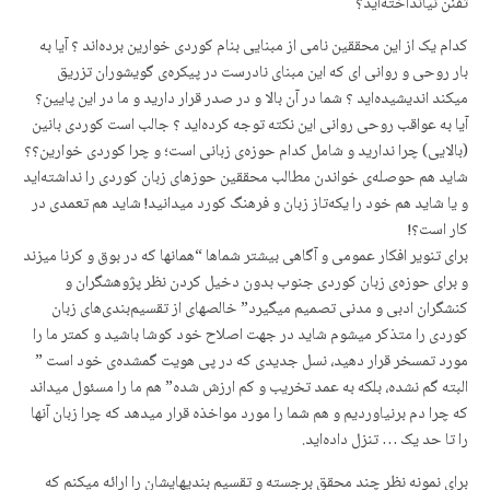
تفنن نیانداختەاید؟
کدام یک از این محققین نامی از مبنایی بنام کوردی خوارین برده‌اند ؟ آیا به
بار روحی و روانی ای که این مبنای نادرست در پیکره‌ی گویشوران تزریق
میکند اندیشیده‌اید ؟ شما در آن بالا و در صدر قرار دارید و ما در این پایین؟
آیا به عواقب روحی روانی این نکته توجه کرده‌اید ؟ جالب است کوردی بانین
(بالایی) چرا ندارید و شامل کدام حوزه‌ی زبانی است؛ و چرا کوردی خوارین؟؟
شاید هم حوصله‌ی خواندن مطالب محققین حوزهای زبان کوردی را نداشته‌اید
و یا شاید هم خود را یکه‌تاز زبان و فرهنگ کورد میدانید! شاید هم تعمدی در
کار است؟!
برای تنویر افکار عمومی و آگاهی بیشتر شماها “همانها که در بوق و کرنا میزند
و برای حوزه‌ی زبان کوردی جنوب بدون دخیل کردن نظر پژوهشگران و
کنشگران ادبی و مدنی تصمیم میگیرد” خالصهای از تقسیم‌بندی‌های زبان
کوردی را متذکر میشوم شاید در جهت اصلاح خود کوشا باشید و کمتر ما را
مورد تمسخر قرار دهید، نسل جدیدی که در پی هویت گمشده‌ی خود است ”
البته گم نشده، بلکه به عمد تخریب و کم ارزش شده” هم ما را مسئول میداند
که چرا دم برنیاوردیم و هم شما را مورد مواخذه قرار میدهد که چرا زبان آنها
را تا حد یک … تنزل داده‌اید.
برای نمونه نظر چند محقق برجسته و تقسیم بندیهایشان را ارائه میکنم که