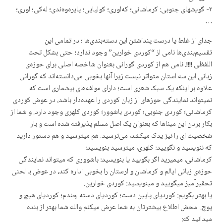
٣- گویشهای جنوبی: كرماشانی؛ كەلوری؛ كولیایی؛ پایرەوەندی؛ لەكی؛ لوری؛
…
جدای از غلط یا درست پنداشتن این دسته‌بندی‌ها ؛ در تمامی این
تقسیم‌بندی‌ها نامی از “کوردی خوارین” وجود ندارد؛ حتی بشکل تحت
اللفظی !!!!. نامی هم از کوردی گورانی بعنوان شاخصه اصلی برای حوزه‌ی
زبانی این سه استان متواتر نیست زیرا آنها بخوبی می‌دانسته‌اند که گورانی
علاوه بر اینکه یک سبک شعری است؛ دارای مولفه‌های بیشماری است که
نمیتواند نمایندگی حوزهای از زبان کوردی را عهده‌دار باشد، در عوض کوردی
کرماشانی؛ کوردی جنوبی؛ کوردی باشوور؛ کوردی کلهری وجود دارد. و شما از
بکار بردن این مبناها که بعنوان یک اصل مسلم پذیرفته شده است و بار
شخصیت ای را نیز یدک میکشد، می‌ترسید. هم میترسید و هم دستور دارید
که ننویسید و نگویید: کلهری، میترسید بنویسید:
کرماشانی، میمیرید اگر بگویید یا بنویسید: باشووری که میتواند نمایندگی
حوزه‌ی زبانی ایالم و کرماشان و لرستان را بخوبی اداره کند، در عوض با لحنی
تحقیرآمیز میگویید و مینویسید: کوردی خوارین.
یا بهتر بگویم: کوردیای پایین دست؛ کوردیای دسته چندم؛ کوردیای هیچ و
پوچ. محض اطلاع بیشترتان به شما عرض میکنم والله شما بهتر از بنده
میدانید که: