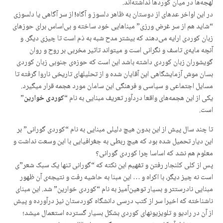
لهجه‌ها در میان کوردها نداشته‌اند.
در این اواخر عدهای از دوستان به ظاهر دلسوز و آگاه! از سر آگاهی یا دلسوزی
“شاید هم از سر غرض ورزی” مبناهایی خود ساخته و بی‌اساس برای حوزهای
زبان کوردی ارایه می‌دهند که بیشتر مدح شبه به ذم است تا چیزی دیگر. و
آنچه مایه‌ی تاسف و نگرانی است و میتواند تاثیر مخربی بر روح و روان
گویشوران زبان کوردی داشته باشد این است که حوزه‌ی جنوبی زبان کوردی
بسان موش آزمایشگاهی این آقایان شده و از تحلیلهای تاریخی ناروا گرفته تا
مسایل اجتماعی و سیاسی و فرهنگی این سامان مورد هجمه قرار میگیرد.
یکی از این هجمه‌های واقعا دردآور تعریف مبنایی به نام “
کوردی خوارین
”
است.
تا چند سال پیش از این بدون هیچ دلیلی مبنایی به نام “کوردی گورانی” بر
این دیار تحمیل شده بود که هیچ ربطی به جغرافیایی با این وسعت نداشت و
معلوم هم نشد که اساسا چرا کوردی گورانی؟
پس از کلی کلنجار رفتن و تفهیم این نکته که “گورانی تنها یک سبک شعر”ی
است نه چیز دیگر، با اکراه و … این مبنا به حاشیه رفت و نتیجه‌ی آن ظهور
مبنایی نادرستتر و بسیار توهین‌آمیز به نام “کوردی خوارین” شد. این مبنای
ناشناخته که اخیرا سر از کتب درسی دانشگاه کوردستان نیز درآورده و پیش
از آن در رادیو و تلویزیونهای کوردی بشکل بسیار گسترده استعمال میشد؛