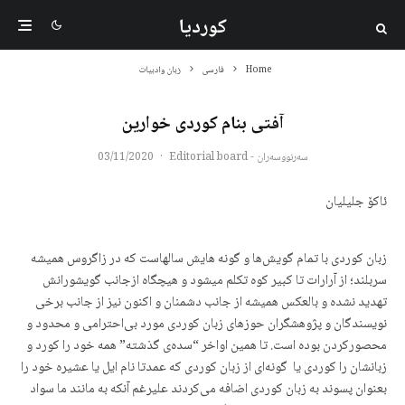
کوردیا
Home
فارسی
زبان وادبیات
آفتی بنام کوردی خوارین
سەرنووسەران - Editorial board
·
03/11/2020
ئاکۆ جلیلیان
زبان کوردی با تمام گویش‌ها و گونه هایش سالهاست که در زاگروس همیشه
سربلند؛ از آرارات تا کبیر کوه تکلم میشود و هیچگاه ازجانب گویشورانش
تهدید نشده و بالعکس همیشه از جانب دشمنان و اکنون نیز از جانب برخی
نویسندگان و پژوهشگران حوزهای زبان کوردی مورد بی‌احترامی و محدود و
محصورکردن بوده است. تا همین اواخر “سده‌ی گذشته” همه خود را کورد و
زبانشان را کوردی یا گونەای از زبان کوردی که عمدتا نام ایل یا عشیره خود را
بعنوان پسوند به زبان کوردی اضافه می‌کردند علیرغم آنکه به مانند ما سواد