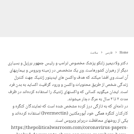
Home
فارسی
سلامت
دکتر ولادیمیر زلنکو پزشک مخصوص ترامپ و رئیس جمهور برزیل و بسیاری
دیگر از رهبران کشورهاست. وی یک متخصص در زمینه ویروس و بیماریهای
آن است، وی افشا میکند که هدف واکسن های ایدیتور ژنتیک جهت کنترل
زندگی شخص از طریق محتویات واکسن و ورود گرافیت اکساید به بدن فرد
است. ایشان میگوید کسانی که واکسنهای ژنتیک را استفاده کردەاند در ظرف
مدت ٢ تا ٣ سال به مرگ دچار میشوند.
در نامەای که به تازگی درز کرده مشخص شده است که نمایندگان کنگره و
کارکنان کنگره همگی خود آیورمکتین (Ivermectin) استفاده کردەاند و
یکی از روشهای محافظت دربرابر ویروس است.
https://thepoliticalwarroom.com/coronavirus-papers-