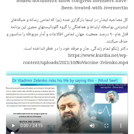
leaked-documents-show-congress-members-have-
been-treated-with-ivermectin/
کل مصاحبه ایشان در اینجا بارگزاری شده زیرا که تمامی رسانه و شبکەهای
اینترنتی بواسطه ارتباط و هماهنگی با گروه گلوبالیستهای مجری این برنامه
قتل عام ٩٠ درصد جمعیت جهان، تمامی اطلاعات و آمار مربوطه را سانسور و
حذف میکنند.
دکتر زلنکو تمام زندگی، جان وحرفه خود را در خطر انداخته است.
https://www.kurdia.net/wp-
content/uploads/2021/10/NoVaccine-Zelenko.mp4