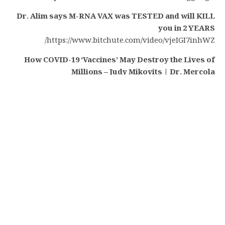
Dr. Alim says M-RNA VAX was TESTED and will KILL
you in 2 YEARS
https://www.bitchute.com/video/vjeIGI7inhWZ/
How COVID-19 ‘Vaccines’ May Destroy the Lives of
Millions – Judy Mikovits | Dr. Mercola
https://www.bitchute.com/video/KsemaomVoACu/
https://www.bitchute.com/video/OtrXxlBk4j6m/
Dr. Andrew Wakefield ”This is not a Vax”
https://www.bitchute.com/video/eYd7WC4zYYtn/
Ex-Pfizer CEO Mike Yeadon On The Dangers Of The
mRNA Vaccines and Vaccine Passports
https://www.bitchute.com/video/WeNZhTo8XMUa/
Franc Zalewski – THE THING ! Another ‘LIFE FORM’ In
The COVID VAX VIALS
https://www.brighteon.com/0ff2ee6a-413a-4e4e-b516-