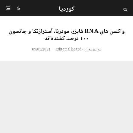
کوردیا
واکسن های RNA فایزر، مودرنا، آسترازنکا و جانسون
١٠٠ درصد کشندەاند
سەرنووسەران - Editorial board
·
09/01/2021