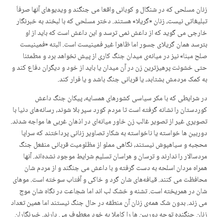
زنان مسلحی کە در شنگال و کوبانی واقعا می جنگند و ویدیوهای آنها صرفاَ
تبلیغاتی نیست، زنان «گریلا» هستند. دختر مسلحی کە با لبخند بە خبرنگار
خارجی می گوید کە از داعش نمی ترسد و این داعش است کە باید از او
بترسد همان گریلای جسور اما ظاهرا غیر فمینیست است. البتە «فمینیست
صلح مبنا» نیز در میانەی میدان جنگ کاری از پیش نخواهد برد و مطمئنا
حتی خشونت پرهیزترین زن در آن میدان یا باید از خود و دیگران دفاع کند و
بە کمک مردمش بشتابد، یا قربانی جنگ باشد و یا فرار کند.
در شرایطی کە با مکر سیاسی کشورهای همسایە، پیکان جنگ داعش
کوردستان را نشانە گرفتە است تا مردم کورد سپر بلا شوند، رسانەهای دنیا با
تصویری غیر از تصویر غالب زن خاور میانەای در اذهان غربی ها مواجە شدند.
دوربین ها خواستە یا ناخواستە بە شکار تصاویر زنانی پرداختند کە سراپا
محجبە و سیاهپوش نیستند، نگاهی مملو از مظلومیت قربانی منفعل جنگ
مردسالار را ندارند و ترسان و هراسان تسلیم شرایط موجود نشدەاند. آنها
همراه مردان اسلحە به دست گرفتە و با داعش می جنگند و از مردم شان
محافظت می کنند. قیافەهای شان گرد و خاکی و آفتاب سوختە است. موهای
شان در همریختە است. تشنە و خشک لب اند اما شجاعت در نگاه شان موج
می زند. بدون شک همەی زنان آن منطقە در حال جنگ نیستند اما همین تعداد
زنان جنگندە توجە دوربین ها را کاملا به خود معطوف می دارند. خبرنگاران