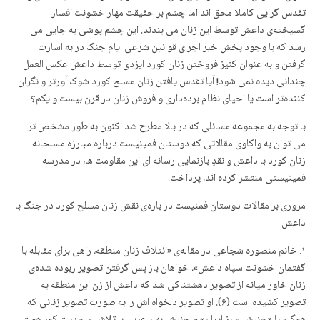
تقدس گرایی کاملا محق اند اما چشم بر حقیقت مهار خشونت افسار
گسیختەی داعش توسط این زنان می بندند. این چشم پوشی بە جایی می
رسد کە با وجود پخش خبر اجرای قوانین شرعی ایام جنگ در بە اسارت
گرفتن و بە عنوان کنیز فروختن زنان کورد ایزدی توسط داعش عکس العمل
چندانی دیدە نمی شود! آیا تقدس یافتن زنان مسلح کورد شوک آورتر و نگران
کنندەتر است یا احیای نظام بردەداری و فروش زنان در قرن بیست و یکم؟
با توجه به مجموعه مسائلی که در بالا مطرح شد اکنون به طور مشخص تر
می توان به واکاوی مقالاتی که دوستان فمینیست درباره مبارزه مسلحانه
زنان کورد با داعش و نقدِ بازنمایی رسانه ای این مقاومت ها، در مدرسه
فمینیستی منتشر کرده اند، پرداخت.
مروری بر مقالات دوستان فمنیست در بارەی نقش زنان مسلح کورد در جنگ با
داعش
۱. خانم منصوره شجاعی در مقالەی «ائتلاف زنان منطقه، راهی برای مقابله با
گفتمان خشونت سپاه داعش»، خواهان باز پس گرفتن تصویر ربودە شدەی
زنان خاور میانە از تصویر دهشتناکی شد کە داعش از زن این منطقە بە
تصویر کشیدە است (۶). او تصویر دلخواه اش را به صورت تصویر زنانی کە