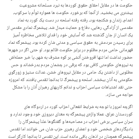
حکومت ها در مقابل احقاق حقوق کوردها بە نبرد مسلحانە مشروعیت
بیشتری می بخشید. از آنجا کە برخورد حکومت ها هموارە توأم با سرکوب،
اعدام، زندان و شکنجە بود، رفتە رفتە اسلحە در دست یک کورد بە نماد
مقدسی از آزادگی، رهایی، دفاع و حمایت مبدل شد. پیشمرگ نمادی مقدس از
یک انسان از جان گذشتە شد کە آسایش خود را فدای تلاشی مخاطره آمیز
برای رسیدن مردمش بە حقوق سیاسی و مدنی شان کردە بود. پیشمرگە نماد
قهرمانی حامی مردم مظلوم در برابر حکومت ظالم بود. او حتی اگر در شهرها
حضور نداشت اما تنها افروختن آتشی بر کوه مشرف بە شهر، یا خبر حملەاش
بە نیروهای حکومتی کافی بود کە برقی در چشمان مردم بدرخشاند و حس
مطلوبی از داشتن یک حامی در مقابل نیروهای خشن، عدالت ستیز و زورگوی
حکومتی بە آنان ببخشد. اسلحە و پیشمرگ تا بدانجا تقدس یافتند کە امروزە
حتی نقد اشتباهات سیاسی احزاب و ندانم کاریهای رهبران آنان را با مشکل
مواجە می سازد.
اگرچە امروز با توجە بە شرایط انفعالی احزاب کورد در اردوگاه های
کوردستان عراق، عملا واژەی پیشمرگە بە معنای دیروزی خود وجود ندارد و
سران سیاسی برخی احزاب در مصاحبەها و گفتگوها علناَ پیشمرگان را
بادیگاردهای شخصی خود و اعضای رهبری حزب شان، می خوانند اما تقدس
پیشمرگە همچنان در اذهان، باقی مانده است. این تقدس تا بدانجا کارگر است