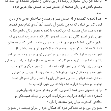
آیا نگاه این زنان استوار و رزمنده در پی یافتن آن تصویر گمشده ای است که
تجسم تلاش های زنان منطقه از جنبش سبز تا جنبش بهار عربی بوده
است؟
خیر! تصویر گمشدەای از جنبش سبز و زمستان بهارنمای عربی برای زنان
کورد گیرایی ندارد کە در پی یافتن آن باشند. آنها آینەی تمام نمای تصویر
خود و ملت شان هستند کە این تصویر با تصویر همەی زنان برابری طلب
جهان دارای اشتراکاتی نیز هست. تصویر زنان کورد شجاع و استواری کە
برابری طلبی را فقط در برابری طلبی جنسیتی خلاصە نمی کنند. همچنان
کە قبلا هم اشارە کردم چنانچە هرکدام از کشورهای واجد بخشی از
کوردستان، حقوق کامل زن و برابری جنسیتی زن و مرد را بە مرحلەی اجرا
بگذارند اما مردم کورد همچنان تحت ستم بودە و از حقوق سیاسی و مدنی
خود بی بهرە باشند، زن کورد آزاد نشدە است. از سوی دیگر چنانچە مردم
کوردستان بە حقوق خود در هر شکلی دست یابند اما برابری جنسیتی
محقق نشدە، قوانین ضد زن همچنان پابرجا باشد و زنان همچنان تحت
تبعیض و خشونت قرار داشتە باشند، زن کورد آزاد نیست.
آیا این تصویر محو شده [تصویری که از جنبش سبز تا به بهار عربی
گسترده شد] واقعاَ ظرفیت دموکراتیک لازم برای ایجاد همبستگی و
ائتلافی گسترده میان زنان منطقه را دارد؟
تصویری می تواند همەگیر شود کە همگان خود را در آن ببینند. در تصویر