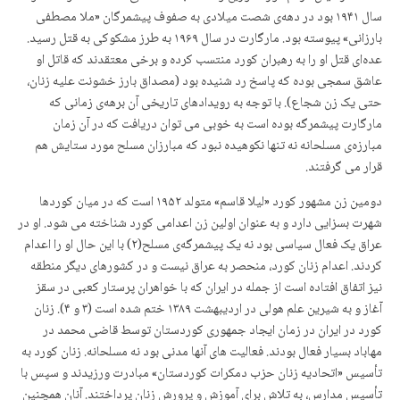
سال ۱۹۴۱ بود در دهەی شصت میلادی بە صفوف پیشمرگان «ملا مصطفی
بارزانی» پیوستە بود. مارگارت در سال ۱۹۶۹ بە طرز مشکوکی بە قتل رسید.
عدەای قتل او را بە رهبران کورد منتسب کردە و برخی معتقدند کە قاتل او
عاشق سمجی بودە کە پاسخ رد شنیدە بود (مصداق بارز خشونت علیه زنان،
حتی یک زن شجاع). با توجه بە رویدادهای تاریخی آن برهەی زمانی کە
مارگارت پیشمرگە بودە است به خوبی می توان دریافت کە در آن زمان
مبارزەی مسلحانە نە تنها نکوهیدە نبود کە مبارزان مسلح مورد ستایش هم
قرار می گرفتند.
دومین زن مشهور کورد «لیلا قاسم» متولد ۱۹۵۲ است کە در میان کوردها
شهرت بسزایی دارد و به عنوان اولین زن اعدامی کورد شناختە می شود. او در
عراق یک فعال سیاسی بود نە یک پیشمرگەی مسلح(۲) با این حال او را اعدام
کردند. اعدام زنان کورد، منحصر به عراق نیست و در کشورهای دیگر منطقه
نیز اتفاق افتاده است از جمله در ایران که با خواهران پرستار کعبی در سقز
آغاز و بە شیرین علم هولی در اردیبهشت ۱۳۸۹ ختم شدە است (۳ و ۴). زنان
کورد در ایران در زمان ایجاد جمهوری کوردستان توسط قاضی محمد در
مهاباد بسیار فعال بودند. فعالیت های آنها مدنی بود نە مسلحانە. زنان کورد بە
تأسیس «اتحادیە زنان حزب دمکرات کوردستان» مبادرت ورزیدند و سپس با
تأسیس مدارس، بە تلاش برای آموزش و پرورش زنان پرداختند. آنان همچنین