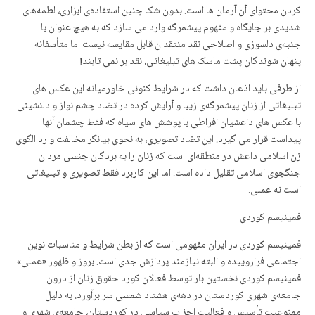
کردن محتوای آن آرمان ها است. بدون شک چنین استفادەی ابزاری، لطمەهای
شدیدی بر جایگاه و مفهوم پیشمرگە وارد می سازد کە به هیچ عنوان با
جنبەی دلسوزی و اصلاحی نقد منتقدان قابل مقایسە نیست اما متأسفانە
پنهان شوندگان پشت ماسک های تبلیغاتی، نقد بر نمی تابند!
از طرفی باید اذعان داشت کە در شرایط کنونی خاورمیانە این عکس های
تبلیغاتی از زنان پیشمرگەی زیبا و آرایش کردە در تضاد چشم نواز و دلنشینی
با عکس های داعشیان افراطی با پوشش های سیاه کە فقط چشمان آنها
پیداست قرار می گیرد. این تضاد تصویری، به نحوی بیانگر مخالفت و رد الگوی
زن اسلامی داعش در منطقەای است کە زنان را بە بردگان جنسی مردان
جنگجوی اسلامی تقلیل دادە است. اما این کاربرد فقط تصویری و تبلیغاتی
است نە عملی.
فمینیسم کوردی
فمینیسم کوردی در ایران مفهومی است که از بطن شرایط و مناسبات نوین
اجتماعی فراروییده و البته نیازمند پردازش جدی است. بروز و ظهور «عملی»
فمینیسم کوردی نخستین بار توسط فعالان کورد حقوق زنان از درون
جامعەی شهری کوردستان در دهەی هشتاد شمسی سر برآورد. به دلیل
ممنوعیت تأسیس و فعالیت احزاب سیاسی در کوردستان، جامعەی شهری و