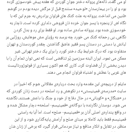
او می گفت، نالەهای پروانە دختر جوان کوردی کە هفته پیش خودسوزی کردە
بود و او را در بیمارستان «توحید» سنندج قبل از مرگش دیدە بودم در گوشم
طنین می انداخت. پروانە به علت کتک های فراوان برادرش بە جرم این کە با
نگاه اش از پنجرە با پسر جوان خردە نان فروشی دلداری کرده است، ناچار بە
خودسوزی شدە بود. پروانە سادەی سادە بود. او فقط برای رد و بدل کردن
نگاهی، بی رحمانە کتک می خورد چە برسد بە رؤیای مش موهایش، روژلبی بر
لبانش یا دستی در دستان پسر فقیر عاشق گذاشتن. چقدر کوردستان و تهران
متفاوت بود کە درک شرایط یک دختر کورد را برای یک دختر تهرانی غیر
ممکن می نمود. ایران البتە سرزمین پُر تناقضی است کە نمی توان تمام آن را با
دیدن بخشی از آن قضاوت کرد، کاری کە هم اکنون بسیاری از فوتوژورنالیست
های غربی با عطش و اشتباه فراوان انجام می دهند.
مایلم از دریچەی این مقدمە وارد بحث دربارەی مقالاتی شوم کە اخیراَ در
سایت «مدرسەی فمینیستی» در نکوهش و رد اسلحە در دست زنان کوردی کە
در «شنگال» و «کوبانی» در حال دفاع از خود و جنگ با داعش هستند، نگاشتە
می شود. دوستان نگارندە با دوگانەی «فمینیسم- اسلحە» دچار مشکل شدە و
در واقع پندارەی اصلی آنان بر «فمینیسم- صلح» است. اما آیا به راستی
فمینیسم فقط باید کاملا بر مبنای صلح و آرامش پایەگذاری شود و از این
منظر، در تقابل و انکار منافع و نیاز مردمانی قرار گیرد کە برخی از زنان شان