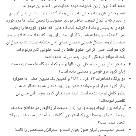
شدم کە قانون از زن خشونت دیدە حمایت می کند و زن میتواند
همسرخشن اش را بە راحتی بە پلیس و دادگاه بسپارد. اما من زنان کوردی
را دیدم کە با کمال تعجب حاضر بودند خشونت را تحمل کنند اما مرد کورد
خود را بە پلیس و دادگاه ترکیە (دادگاه هایی کە حقوق کوردها را رعایت
نمی کنند) نسپارند! هدفم از ذکر این مثال این بود کە مثلا حق طلاق و حق
حضانت لزوما مشکل قانونی همسان همەی زنان منطقە نیست کە بر حول آن
گرد هم آیند حتی اگر این حقوق فقط در کتب حقوقی آنان مرقوم اما
بلحاظ موانع فرهنگی کاربرد چندانی نداشتە باشند.
جنبش زنان ایران در خلال این سالها بر سر کدام بزنگاه ها دست به دست
زنان گروه های قومی و مذهبی داده است؟
دو بزنگاه تظاهرات ۲۲ خرداد ۱۳۸۴ و کمپین یک ملیون امضا. اما هموارە
زنان کورد هم از قوم خواندە شدن بیزار بودەاند و هم بە مطالبات شان
بطور کامل توجە نشدە است. البتە خود زنان کورد هم در این میان بی
تقصیر نبودەاند!
آیا اراده برای ایجاد پیوند با این زنان منبعث از وقایعی در مقاطع مختلف
بوده است یا به واسطه ی یک استراتژی آگاهانه ـ برآمده از سه دهه مبارزات ـ
اتخاذ شده است؟
جنبش فمنیستی ایران هنوز جوان است و استراتژی مشخصی را کاملا