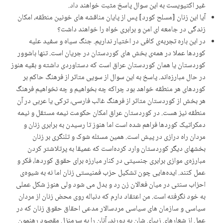
غیر اکتیویست بە این سوال پاسخ مثبت خواهند داد.
آیا این زنان [مسلح کورد] پس از پایان مناقشه های خونین منطقه، امکان
زندگی در جامعه ای امن و برابری خواه را خواهند داشت؟
در این بارە تجربەی کافی در اختیار نداریم. جنگ سیاه و سفید علیه
کوردها عملا در همەی بخش های کوردستان در جریان است. تنها باشوور
کوردستان یا همان کوردستان عراق است کە دستاوردی داشتە و بقیە هنوز
در حال مبارزەاند. پاسخ بە این سوال از سویی متاثر از فرهنگ حاکم بر
کوردهای هر منطقە خواهد بود چراکە چە بخواهیم و چە نخواهیم فرهنگ
هر بخش از کوردستان متاثر از فرهنگ غالب فارسی، ترکی یا عربی در آن
منطقە نیز هست. در کوردستان عراق امکان حکومت نیمە مستقل و نیمە
دمکراتیک کوردها فراهم شدە است اما هنوز تا رسیدن بە برابری زنان و
مردان راه درازی در پیش است. همین مسئلە شوک و تلنگری بر زنان
بخشهای دیگر کوردستان وارد کردەاست کە عمیقا بە پرتلاشتر کردن
مبارزەی موازی برابری جنسیتی در کنار مبارزە برای حقوق کوردها، فکر و
عمل کنند. ایدەهایی چون تشکیل حزب فمنیستی زنان اما نە بە شیوەی
احزاب سنتی در میان فعالان زن رد و بدل می شود ولی هنوز شکل عملی
به خود نگرفتە است. من اعتقاد دارم کە دنبالە روی محض زنان از مردان
سیاسی و سازمان های سیاسی مردسالار مدعی احقاق حقوق زنان کە در
عمل از شعارهای زیبای شان به دورند، آنان را بە سرمنزل مقصود رهنمون