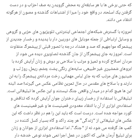
کە حتی برخی ها با هر سابقەای بە محض گرویدن بە صف احزاب و در دست
گرفتن یک اسلحە، در واقع خود را مبرا از اشتباهات گذشتە و مصون از هرگونه
انتقاد می دانند.
امروزە با گسترش شبکەهای اجتماعی اینترنتی، تلویزیون های حزبی و گروهی
و وسایل ارتباطی از جملە موبایل های دوربین دار با پدیدە و رخسار جدیدی از
پیشمرگە مواجهیم کە صد و هشتاد درجە با تصور قبلی از پیشمرگ متفاوت
است. امروز به جای پیشمرگان از جان گذشتە تصاویری دیدە می شود از
مردان اصلاح کردە و تمیز و مرتب با سلاحی بر دوش و زنان آرایش کردە با
ابروهای شمشیری غیر طبیعی، سایەهای رنگی پشت چشم، ریمل، روژ لب و
شینیون های مرتب کە به جای لباس مهمانی، رخت مردانەی پیشمرگ را بە تن
دارند و با سلاح های مقدس در حال تمرین نظامی عکس می گیرند! صد البتە
این ها هیچ کدام در میدان واقعی جنگ نیستند و این عکس ها تبلیغاتی است.
تبلیغاتی با استفادە از رخسار زیبای دختران جوان آرایش کردە کە تناقض و
استفادەی ابزاری از آن با انتقاد معدودی فمینیست ها و غیر فمینیست های
کورد مواجە شدە است. درست است کە باید این را هم در نظر داشت کە این
عکس های تبلیغاتی از “زندگی” هر چند راکد و گاه بسیار کسل کنندە در
کمپ ها، گرفتە می شود نە از “جنگ”، اما استفادەی ابزاری از جوانان و زنان
برای تبلیغ آرمان هایی کە اکنون در عمل اجرا نمی شوند نوعی خدشە دار