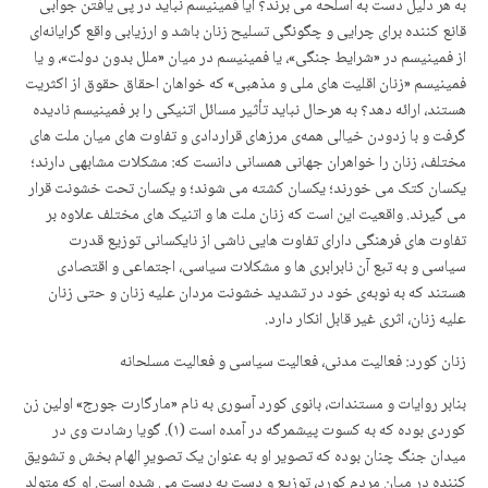
به هر دلیل دست بە اسلحە می برند؟ آیا فمینیسم نباید در پی یافتن جوابی
قانع کنندە برای چرایی و چگونگی تسلیح زنان باشد و ارزیابی واقع گرایانەای
از فمینیسم در «شرایط جنگی»، یا فمینیسم در میان «ملل بدون دولت»، و یا
فمینیسم «زنان اقلیت های ملی و مذهبی» که خواهان احقاق حقوق از اکثریت
هستند، ارائە دهد؟ به هرحال نباید تأثیر مسائل اتنیکی را بر فمینیسم نادیدە
گرفت و با زدودن خیالی همەی مرزهای قراردادی و تفاوت های میان ملت های
مختلف، زنان را خواهران جهانی همسانی دانست کە: مشکلات مشابهی دارند؛
یکسان کتک می خورند؛ یکسان کشتە می شوند؛ و یکسان تحت خشونت قرار
می گیرند. واقعیت این است کە زنان ملت ها و اتنیک های مختلف علاوە بر
تفاوت های فرهنگی دارای تفاوت هایی ناشی از نایکسانی توزیع قدرت
سیاسی و بە تبع آن نابرابری ها و مشکلات سیاسی، اجتماعی و اقتصادی
هستند کە بە نوبەی خود در تشدید خشونت مردان علیه زنان و حتی زنان
علیه زنان، اثری غیر قابل انکار دارد.
زنان کورد: فعالیت مدنی، فعالیت سیاسی و فعالیت مسلحانە
بنابر روایات و مستندات، بانوی کورد آسوری به نام «مارگارت جورج» اولین زن
کوردی بودە کە بە کسوت پیشمرگە در آمدە است (۱). گویا رشادت وی در
میدان جنگ چنان بودە کە تصویر او به عنوان یک تصویرِ الهام بخش و تشویق
کنندە در میان مردم کورد، توزیع و دست به دست می شدە است. او کە متولد