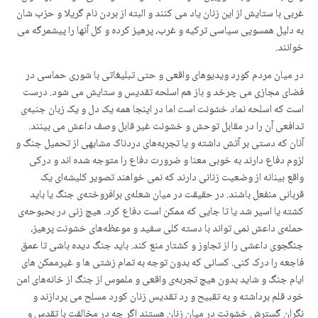
غربی با ستایش از این زنان یاد می کنند و البتە از بردن نام گریلا و حزب شان
به دلیل همسویی سیاسی ترکیە و غرب، پرهیز کردە و کل آنها را پیشمرگە می
خوانند.
در میان مردم کورد ویدیوهای واقعی و حتی تبلیغاتی با شوری حماسی در
فضای مجازی می چرخد و باز هم اسلحە تقدیس و ستایش می شود. درست
است کە اسلحە نماد خشونت است اما در اینجا همە یک دل و یک زبان جنبەی
تدافعی آن را در مقابل توحش و خشونت غیر قابل وصف داعش می بینند.
آنان کە دستی بر آتش داشتە و یا تجربەهای دردناک مشابهی از تحمیل جنگ و
لزوم دفاع دارند به خوبی معنا و ضرورت دفاع را متوجه شده اند و درکی
واقع بینانه از وضعیت زنانی دارند کە نمی خواهند تصویر کلیشەای یک
قربانی منفعل باشند. در حقیقت در میان شعلەی برافروختەی جنگ یا باید
کشتە یا اسیر شد یا تا جایی کە ممکن است دفاع کرد. هیچ زنی در بحبوحەی
حملەی داعش نمی تواند با دستە کلی سفید و موعظەهای خشونت پرهیز،
جنگجوی داعشی را از تجاوز و کشتار منع کند. باید جنگ دیدە باشی تا عمق
فاجعە را درک کنی. کسانی کە بدون توجه بە تمام زشتی ها و غیرممکن های
ایام جنگ و شاید بدون هیچ تجربەی واقعی و ملموس از جنگ از خانەهای امن
خود قلم برداشتە و بە تقبیح و رد تقدیس زنان کورد مسلح می پردازند و
نگران گسترش خشونت در میان زنان هستند اگر چە در مخالفت با تقدس و