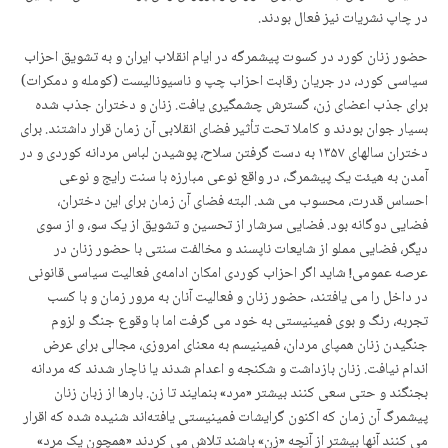
در چاپ نشریات نیز فعال بودند.
حضور زنان کورد در کسوت پیشمرگە در ایام انقلاب ایران و بە تشویق احزاب
سیاسی کورد، در جریان رقابت احزاب چپ و ناسیونالیست (کوملە و دمکرات)
برای جذب اعضای زن، گسترش چشمگیری یافت. زنان و دختران جذب شدە
بسیار جوان بودند و کاملا تحت تأثیر فضای انقلابی آن زمان قرار داشتند. برای
دختران سالهای ۱۳۵۷ به دست گرفتن سلاح، پوشیدن لباس مردانە کوردی و در
آمدن بە هیئت یک پیشمرگ، در واقع نوعی مبارزە با سنت رایج و نوعی
احساس قدرت، محسوب می شد. البتە فضای آن زمان برای این دختران،
فضایی دوگانە بود. فضایی سرشار از تحسین و تشویق از یک سو، و از سوی
دیگر، فضایی مملو از شایعات ناپسند و مخالفت سنتی با حضور زنان در
عرصه عمومی! شاید اگر احزاب کوردی امکان ادامەی فعالیت سیاسی قانونی
در داخل را می یافتند، حضور زنان و فعالیت آنان بە مرور زمان و با کسب
تجربە، رنگ و بوی فمینیستی به خود می گرفت اما با وقوع جنگ و لزوم
جنگیدن زنان همپای مردان، فمینیسم بە معنای امروزی، مجالی برای عرض
اندام نیافت. زنان بازداشت و شکنجە و اعدام شدند یا ناچار شدند کە مردانە
بجنگند و حتی سعی کنند بیشتر «مرد» بنمایند تا زن. بارها از زبان زنان
پیشمرگ آن زمان کە اکنون گرایشات فمینیستی یافتەاند شنیدە شدە کە اقرار
می کنند آنها بیشتر از آنچە «زن» باشند تلاش می کردند «همچون یک مرد»