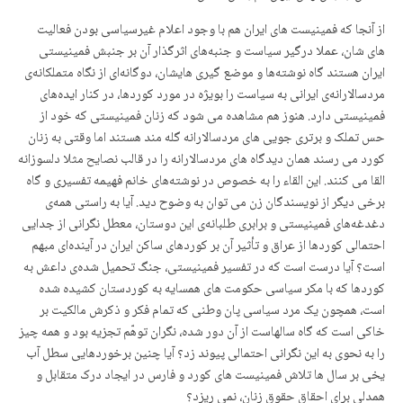
از آنجا کە فمینیست های ایران هم با وجود اعلام غیرسیاسی بودن فعالیت
های شان، عملا درگیر سیاست و جنبەهای اثرگذار آن بر جنبش فمینیستی
ایران هستند گاه نوشتەها و موضع گیری هایشان، دوگانەای از نگاه متملکانەی
مردسالارانەی ایرانی بە سیاست را بویژە در مورد کوردها، در کنار ایدەهای
فمینیستی دارد. هنوز هم مشاهده می شود کە زنان فمینیستی کە خود از
حس تملک و برتری جویی های مردسالارانە گله مند هستند اما وقتی بە زنان
کورد می رسند همان دیدگاه های مردسالارانه را در قالب نصایح مثلا دلسوزانە
القا می کنند. این القاء را به خصوص در نوشتەهای خانم فهیمە تفسیری و گاه
برخی دیگر از نویسندگان زن می توان به وضوح دید. آیا به راستی همەی
دغدغەهای فمینیستی و برابری طلبانەی این دوستان، معطل نگرانی از جدایی
احتمالی کوردها از عراق و تأثیر آن بر کوردهای ساکن ایران در آیندەای مبهم
است؟ آیا درست است کە در تفسیر فمینیستی، جنگ تحمیل شدەی داعش بە
کوردها کە با مکر سیاسی حکومت های همسایە بە کوردستان کشیدە شدە
است، همچون یک مرد سیاسی پان وطنی کە تمام فکر و ذکرش مالکیت بر
خاکی است کە گاه سالهاست از آن دور شدە، نگران توهّم تجزیە بود و همە چیز
را بە نحوی بە این نگرانی احتمالی پیوند زد؟ آیا چنین برخوردهایی سطل آب
یخی بر سال ها تلاش فمینیست های کورد و فارس در ایجاد درک متقابل و
همدلی برای احقاق حقوق زنان، نمی ریزد؟