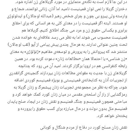
در این جا لازم است بە نکتەی متمایزی در مورد گریلاهای زن اشارە شود.
دختران گریلا را نمی توان فمینیست نامید اما آنان، زنانی توانمند، شجاع و
وارستە ولی پیرو بی چون و چرای شخص رهبر (عبدالله اوجالان) و ایدئولوژی
او هستند. البتە اگر فمینیست را در معنای کلی بە هر انسانی کە برای احقاق
برابری و یکسانی حقوق زن و مرد می جنگد اطلاق کنیم، گریلاها هم
فمینیست محسوب می شوند اما به نظر می رسد علاقەای بە خواندە شدن
تحت چنین عنوانی ندارند. به هرحال چندی پیش پیامی از آپو (لقب اوجالان)
منتشر شد کە پیروانش را بە پرورش و توسعەی مفاهیم «ژنۆلۆژی» بە معنای
«زن شناسی» یا احتمالا همان «مطالعات زنان» دعوت کردە بود. در همین
رابطە کنفرانسی هم در اروپا برگزار کردند. امید آن می رود کە چنانچە
گریلاهای زن با جدیت بە مقولەی مطالعات زنان بپردازند گنجینەی گرانقدری
از تجربیات آنان بە کتابخانەی فمینیستی و بویژە فمینیسم کوردی اضافە
شود، چراکە بە نظر من مجموعەی تجربیات زنان پیشمرگ و زنان گریلا بە
رمزگشایی از راز آن اسلحەی مقدس در میان زنان کورد کمک خواهد کرد و
مباحثی همچون فمینیسم و جنگ، فمنیسم و نقش زنان در ایجاد صلح پایدار،
فمنیسم ملل بدون دولت و درحال مبارزە برای کسب حقوق را پروردە و
پختەتر خواهد کرد.
نقش زنان مسلح کورد در دفاع از مردم شنگال و کوبانی