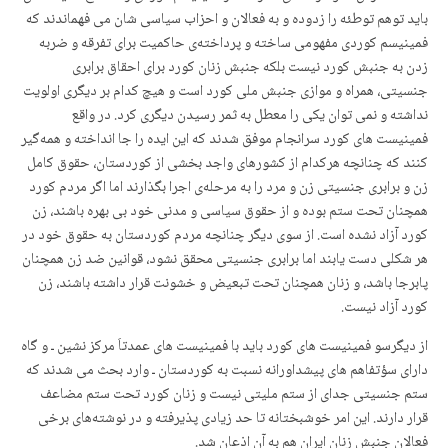
باید توهم توطئە را زدودە و بە فعالان و احزاب سیاسی شان می فهماندند کە
فمینیسم کوردی مفهومی ساختە و پرداختەی حاکمیت برای تفرقە و ضربە
زدن بە جنبش کورد نیست بلکە جنبش زنان کورد برای احقاق برابری
جنسیتی، همراه و موازی جنبش ملی کورد است و هیچ کدام بر دیگری اولویت
نداشتە و نمی توان یکی را معطل بە ثمر رسیدن دیگری کرد. در واقع
فمینیست های کورد سرانجام موفق شدند کە این ایدە را جا انداختە و همەگیر
کنند کە چنانچە هرکدام از کشورهای واجد بخشی از کوردستان، حقوق کامل
زن و برابری جنسیتی زن و مرد را بە مرحلەی اجرا بگذارند اما اگر مردم کورد
همچنان تحت ستم بودە و از حقوق سیاسی و مدنی خود بی بهرە باشند، زن
کورد آزاد نشدە است. از سوی دیگر چنانچە مردم کوردستان بە حقوق خود در
هر شکلی دست یابند اما برابری جنسیتی محقق نشود، قوانین ضد زن همچنان
پابرجا باشد، و زنان همچنان تحت تبعیض و خشونت قرار داشتە باشند، زن
کورد آزاد نیست.
از دیگرسو فمینیست های کورد باید با فمینیست های عمدتاَ مرکز نشین ـ و گاه
دارای سؤتفاهم های پیشداورانە نسبت بە کوردستان ـ وارد بحث می شدند کە
ستم جنسیتی جدای از ستم ملیتی نیست و زنان کورد تحت ستم مضاعف
قرار دارند. این امر خوشبختانە تا حد زیادی پذیرفتە و در نوشتەهای برخی
فعالان جنبش زنان ایران هم بە آن اذعان شد.