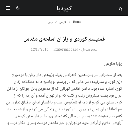
کوردیا
Home
فارسی
زنان
فمنیسم کوردی و راز آن اسلحەی مقدس
سەرنووسەران - Editorial board
·
12/17/2016
رؤیا طلوعی
بعد از سخنرانی در پانزدهمین کنفرانس بنیاد پژوهش های زنان با موضوع
«زن کورد و مدرنیتە» در حالی کە در پرسش و پاسخ ها بە مشکلات زنان
کورد اشارە شدە بود، دختر خانمی تهرانی کە از مدعوین پانل جوانان از داخل
ایران بود پشت میکروفن رفت و گفت کە او از تهران آمدە و آن چە را کە از
کوردستان می گویم از نظر او نامأنوس است و با فضای ایران انطباق ندارد. من
هم اتفاقاَ در آن زمان در ایران و در کوردستان زندگی می کردم و از همانجا بە
کنفرانس دعوت شدە بودم. در حالی کە دختر زیبا با موهای مش کردە و
آرایشی ملایم از آزادی خود در تهران و حق داشتن دوست پسر و امکان تردد با