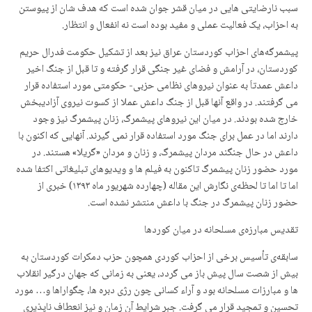
سبب نارضایتی هایی در میان قشر جوان شدە است کە هدف شان از پیوستن
بە احزاب، یک فعالیت عملی و مفید بودە است نە انفعال و انتظار.
پیشمرگەهای احزاب کوردستان عراق نیز بعد از تشکیل حکومت فدرال حریم
کوردستان، در آرامش و فضای غیر جنگی قرار گرفتە و تا قبل از جنگ اخیر
داعش عمدتاَ بە عنوان نیروهای نظامی حزبی- حکومتی مورد استفادە قرار
می گرفتند. در واقع آنها قبل از جنگ داعش عملا از کسوت نیروی آزادیبخش
خارج شدە بودند. در میان این نیروهای پیشمرگ، زنان پیشمرگ نیز وجود
دارند اما در عمل برای جنگ مورد استفادە قرار نمی گیرند. آنهایی کە اکنون با
داعش در حال جنگند مردان پیشمرگ، و زنان و مردان «گریلا» هستند. در
مورد حضور زنان پیشمرگ تاکنون بە فیلم ها و ویدیوهای تبلیغاتی اکتفا شدە
اما تا اما تا لحظەی نگارش این مقالە (چهارده شهریور ماه ۱۳۹۳) خبری از
حضور زنان پیشمرگ در جنگ با داعش منتشر نشدە است.
تقدیس مبارزەی مسلحانە در میان کوردها
سابقەی تأسیس برخی از احزاب کوردی همچون حزب دمکرات کوردستان بە
بیش از شصت سال پیش باز می گردد، یعنی بە زمانی کە جهان درگیر انقلاب
ها و مبارزات مسلحانە بود و آراء کسانی چون رژی دبره ها، چگواراها و… مورد
تحسین و تمجید قرار می گرفت. جبر شرایط آن زمان و نیز انعطاف ناپذیری