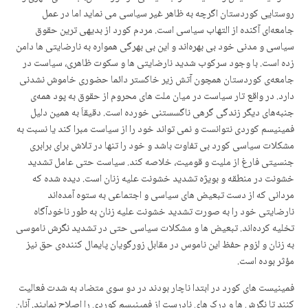
روستایی کوردستان اگرچە بە ظاهر غیر سیاسی می نماید اما در عمل
جامعەای آکندە از التهاب سیاسی است. مردم کورد از بدیهی ترین حقوق
سیاسی و مدنی خود بی بهرەاند و این بی بهرگی هموارە بە نارضایتی ها دامن
زدە است. با وجود سرکوب شدید نارضایتی ها و سکوت ظاهری، سیاست در
جامعەی کوردستان همچون آتش زیر خاکستر دائما حضوری خاموش نشدنی
دارد. در واقع تار سیاست در میان ملت های محروم از حقوق بە پود همەی
جنبەهای دیگر زندگی گرهی ناگسستنی خوردە است. دقیقاَ بە همین دلیل
فمینیسم کوردی نتوانست و نمی تواند خود را از سیاست مبرا کند یا نسبت بە
مشکلات سیاسی کورد بی تفاوت باشد و خود را تنها در تلاش برای برابری
جنسیتی فارغ از ملیت و قومیت، خلاصە کند. سیاست حتی عامل تشدید
خشونت در منطقە و بویژە تشدید خشونت علیه زنان است. دیدە شدە کە
مردانی کە از دست تبعیض های سیاسی و اجتماعی بە ستوه آمدەاند
نارضایتی خود را به صورت تشدید خشونت علیە زنان به طور ناخودآگاه
تخلیە کردەاند. تبعیض ها و مشکلات سیاسی حتی در تشدید نگرش ناموسی
بە زنان و لزوم حفظ این ناموس در مقابل زورگویان پایمال کنندەی حق نیز
مؤثر بودە است.
فمینیست های کورد در ابتدا ناچار بودند در دو سوی متضاد به شدت فعالیت
کنند تا نگرش ها و درک های نادرست از فمینیسم کوردی را اصلاح نمایند. آنان