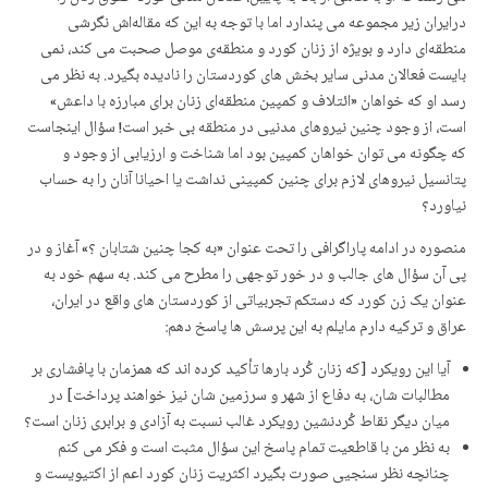
درایران زیر مجموعە می پندارد اما با توجە بە این کە مقالەاش نگرشی
منطقەای دارد و بویژە از زنان کورد و منطقەی موصل صحبت می کند، نمی
بایست فعالان مدنی سایر بخش های کوردستان را نادیدە بگیرد. به نظر می
رسد او کە خواهان «ائتلاف و کمپین منطقەای زنان برای مبارزە با داعش»
است، از وجود چنین نیروهای مدنیی در منطقە بی خبر است! سؤال اینجاست
کە چگونە می توان خواهان کمپین بود اما شناخت و ارزیابی از وجود و
پتانسیل نیروهای لازم برای چنین کمپینی نداشت یا احیانا آنان را بە حساب
نیاورد؟
منصورە در ادامە پاراگرافی را تحت عنوان «بە کجا چنین شتابان ؟» آغاز و در
پی آن سؤال های جالب و در خور توجهی را مطرح می کند. بە سهم خود بە
عنوان یک زن کورد کە دستکم تجربیاتی از کوردستان های واقع در ایران،
عراق و ترکیە دارم مایلم بە این پرسش ها پاسخ دهم:
آیا این رویکرد [کە زنان کُرد بارها تأکید کرده اند که همزمان با پافشاری بر
مطالبات شان، به دفاع از شهر و سرزمین شان نیز خواهند پرداخت] در
میان دیگر نقاط کُردنشین رویکرد غالب نسبت به آزادی و برابری زنان است؟
بە نظر من با قاطعیت تمام پاسخ این سؤال مثبت است و فکر می کنم
چنانچە نظر سنجیی صورت بگیرد اکثریت زنان کورد اعم از اکتیویست و