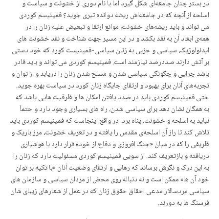
در بستر چنان جامعەای شکل گیرد اما با نام دوری از خشونت و سیاست و
اسلحە از آنچە کە در جامعەاش ریشە دواندە تبری جوید؟ فمینیسم کوردی
می تواند و باید ریشەهای خشونت، موانع ارتقا و تبعیض علیه زنان را در
همەی ابعاد آن بە نقد بکشد و در این مسیر جهت شناخت و نقد خشونت های
ایدئولوژیک، سیاسی و حزبی بە زنان سیاسی-فمینیست کورد کە خود دستی
بر آتش دارند صددرصد نیازمند است. فمینیسم کوردی می تواند و باید قادر
باشد چرایی و چگونگی سیاسی شدن و مسلح شدن زنان را دریابد و از توان و
تجربەهای آنان برای بهبود و ارتقای جایگاه زنان کورد در سیاست بهرە جوید.
حتی فمینیسم کوردی باید در صدد یافتن امکان ها و ظرفیت هایی باشد که
به همگان نشان دهد برای سیاسی شدن، راه های بسیاری وجود دارد و حتماَ
نباید بە اسلحە و خشونت، پناه برد. در واقع اینجاست کە فمینیسم کوردی باید
تلاش کند تا راز آن اسلحەی مقدس را یافتە و در تعریف خشونت، مرز باریک و
ظریفی را کە در میان «جنگ افروزی و دفاع از خود» قرار دارد با هوشیاری
دریافتە و بازتعریف کند. از سویی فمینیسم کوردی مسئولیت دارد کە زنان را
بە این درک و نگرش برساند کە رهایی و ارتقای وضعیت آنان «با تکیە بر توان
خود آن ها» ممکن است و نە دنبالە روی محض از مردان سیاسی و سازمان های
سیاسی مردسالار مدعی احقاق حقوق زنان کە در عمل از شعارهای زیبای شان
فرسنگ ها به دورند.