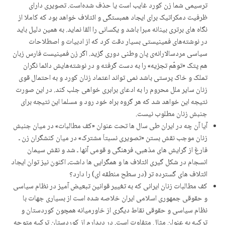
ترسیمی شما زن کورد غایب است یا حذف شدەاست. تصویری دارای
ظرفیت دمکراتیک برای ایجاد همبستگی و ائتلاف خواهد بود کە کاملا از
نگاه های برتری بینانە مبرا باشد و یکسانی را القا نماید. به همین دلیل باید
در نوشتەهای فمینیستی بسیار دقت کرد کە از ادبیات و اصطلاحات
سیاسی مردسالارانەی پان وطنی دوری گزید. اگر زن فمینیست فارس زبان
هم پتک «توهّم تجزیە» را به دست گرفتە و در نوشتەهایش دائما نگران
تملک و خاک پرستی باشد نمی تواند اعتماد زنان کورد و بە احتمال قوی
زنان سایر ملل محروم را بە ادعای برابری خواهی جلب کند. در این صورت
نتیجە این خواهد شد کە هر گروه براه خود رود و مسلما این نتیجە برای
جنبش زنان مطلوب نیست.
آیا آن چه در ایران طی سال ها تحت عنوان «کف مطالبات» در میان جنبش
زنان موجب نقش بستن «تصویری نسبتاَ مشترک» در میان کنشگران زن ـ
فارغ از گرایش های مذهبی، فرهنگی و قومی آنها ـ شد و نقش سیمان
انسجام در شکل گیری ائتلاف ها و همگرایی ها داشت، اکنون نیز توان ایجاد
ائتلاف های گسترده تر (در سطح منطقه ای) را دارد؟
کف مطالبات زنان ایرانی کە بە تغییر قوانین تبعیض آمیز در نظام سیاسی
و حقوقی جمهوری اسلامی ایران خلاصە شدە است از بسیاری جهات با
نظام سیاسی و حقوقی نقاط دیگری از خاورمیانە همچون کوردستان و
ترکیە بە عنوان مثال متفاوت است. در دیدارم از کوردستان ترکیە متوجە