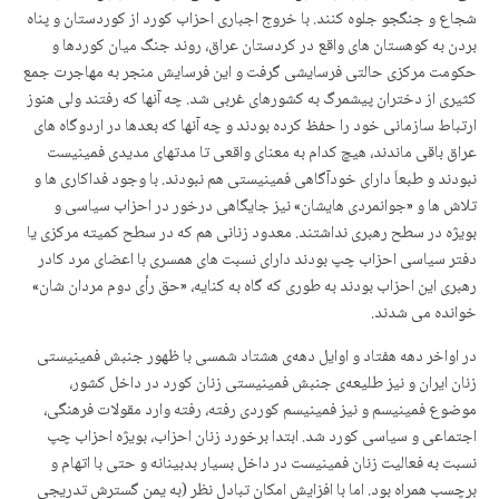
شجاع و جنگجو جلوه کنند. با خروج اجباری احزاب کورد از کوردستان و پناه
بردن بە کوهستان های واقع در کردستان عراق، روند جنگ میان کوردها و
حکومت مرکزی حالتی فرسایشی گرفت و این فرسایش منجر بە مهاجرت جمع
کثیری از دختران پیشمرگ بە کشورهای غربی شد. چە آنها کە رفتند ولی هنوز
ارتباط سازمانی خود را حفظ کردە بودند و چە آنها کە بعدها در اردوگاه های
عراق باقی ماندند، هیچ کدام بە معنای واقعی تا مدتهای مدیدی فمینیست
نبودند و طبعاَ دارای خودآگاهی فمینیستی هم نبودند. با وجود فداکاری ها و
تلاش ها و «جوانمردی هایشان» نیز جایگاهی درخور در احزاب سیاسی و
بویژە در سطح رهبری نداشتند. معدود زنانی هم کە در سطح کمیتە مرکزی یا
دفتر سیاسی احزاب چپ بودند دارای نسبت های همسری با اعضای مرد کادر
رهبری این احزاب بودند به طوری کە گاه بە کنایە، «حق رأی دوم مردان شان»
خواندە می شدند.
در اواخر دهە هفتاد و اوایل دهەی هشتاد شمسی با ظهور جنبش فمینیستی
زنان ایران و نیز طلیعەی جنبش فمینیستی زنان کورد در داخل کشور،
موضوع فمینیسم و نیز فمینیسم کوردی رفتە، رفتە وارد مقولات فرهنگی،
اجتماعی و سیاسی کورد شد. ابتدا برخورد زنان احزاب، بویژە احزاب چپ
نسبت بە فعالیت زنان فمینیست در داخل بسیار بدبینانە و حتی با اتهام و
برچسب همراه بود. اما با افزایش امکان تبادل نظر (بە یمن گسترش تدریجی