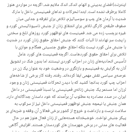
اینترنت) فضای بدبینی و اتهام، اندک، اندک ملایم شد، اگرچە در مواردی هنوز
کاملا برطرف نشدە است. ابتدا تحرکات و نداهای فمینیستی داخل با مارک
ضدیت با آرمان های چپ و سوسیالیزم، تلاش برای تفرقه و جدایی میان
صفوف طبقەی کارگر، تلاش برای انشقاق زنان از جنبش ناسیونالیستی کورد و
غیرە برچسب زدە می شد. فمینیست های نوظهور کورد روزهای تلخ و سختی
را پشت سر نهادند تا اثبات کنند کە جنبش احقاق حقوق زنان کورد در ضدیت
با جنبش ملی کورد نیست بلکە احقاق حقوق جنسیتی همگام و موازی با
تلاش برای احقاق حقوق کوردهاست. اگرچە فمینیست های کورد عامل
تأسیس اتحادیەهای زنان در احزاب کوردی نیستند اما بدون شک در تشویق
آنان بە گرایش بە فمینیسم و بازنگری در وضعیت خود به عنوان یک زن در
عرصەی سیاسی نقش مهمی ایفا کردەاند. رفتە، رفتە کار برخی از شاخەهای
احزاب چپ کورد بدانجا کشید کە با دیدن تحرکات فمینیستی زنان و وجود
لرزان اما مستمر یک جنبش زنانەی فمینیستی یا نسبتاَ فمینیستی در داخل
ایران، در صدد مصادرە بە مطلوب آن برآمدند کە خود داستان جداگانەای دارد.
همان جنبش یا نیمچە جنبش نوظهور فمینیستی داخل نیز از سرکوب بە
سلامت نرست و بازداشت و خروج از کشور برخی فعالان آن، وقفە و ضربەای بر
پیکر جنبش نواخت. خوشبختانە هستەهایی از زنان فعال هنوز هم در حال
فعالیت های مدنی در برخی شهرستان های کوردستان هستند. افزایش آگاهی