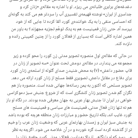
دغدغەهای برابری طلبانەی می ریزد. او با اشارە بە مقالەی «زنان کرد و
جداسری از ایران» نوشته فهیمەی تفسیری آب را سردتر هم می کند به گونەای
کە احساسی منفی را بە یک خوانندەی کورد القا کردە تا جایی کە از خود
بپرسد آه، حتی زنان فمینیست هم بە پتک توهّم تجزیە مجهزند؟ به باور من
همین اشارە کافی است کە بسیاری از فعالان کورد را از چنین کمپینی راندە و
دلزدە کند.
در حالی کە مقالەی اول منصورە تصویر مدنی زن کورد را محو کردە و زیر
مجموعە می پندارد، در مقالەی دومش تحت عنوان «سە تصویر از زنان در
قاپ حضور داعش» (۷) بە محض شنیدن صدای گلولە از اسلحەی زنان کورد
برای دفاع در مقابل داعش، تصویری فقط مسلح از زنان کورد ارائە می دهد.
تصویر مسلحی کە اکنون بە یمن رسانەها جهانی شدە است. منصورە باز هم
نگران گم شدن تصویر زنان کنشگری است که از شروع جنبش سبز دموکراسی
خواهی در ایران تا جنبش بهار عربی به جهان معرفی شده بودند. در نگاه او باز
هم نە تنها زنان فعال مدنی، فمینیست های سیاسی و فمینیست های مسلح
کورد غایب اند، بلکە تاریخ حضور و مبارزات زنان منطقە هرچە کە بودە باشد
بە جنبش سبز ایران و زمستان بهارنمای عربی کە وضعیت زنان عرب را وخیم
تر از گذشتە کردە است گرە خوردە و در آن خلاصە می شود. اگرچە به نظر
می رسد کە او با نگاهی از بالا بە پایین، فعالان مدنی کورد حقوق زنان را