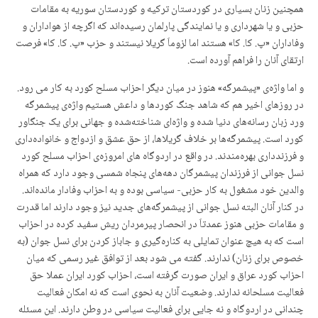
همچنین زنان بسیاری در کوردستان ترکیە و کوردستان سوریە بە مقامات
حزبی و یا شهرداری و یا نمایندگی پارلمان رسیدەاند کە اگرچە از هواداران و
وفاداران «پ. کا. کا» هستند اما لزوماَ گریلا نیستند و حزب «پ. کا. کا» فرصت
ارتقای آنان را فراهم آوردە است.
و اما واژەی «پیشمرگە» هنوز در میان دیگر احزاب مسلح کورد به کار می رود.
در روزهای اخیر هم کە شاهد جنگ کوردها و داعش هستیم واژەی پیشمرگە
ورد زبان رسانەهای دنیا شدە و واژەای شناختەشدە و جهانی برای یک جنگاور
کورد است. پیشمرگەها بر خلاف گریلاها، از حق عشق و ازدواج و خانوادەداری
و فرزندداری بهرەمندند. در واقع در اردوگاه های امروزەی احزاب مسلح کورد
نسل جوانی از فرزندان پیشمرگان دهەهای پنجاه شمسی وجود دارد کە همراه
والدین خود مشغول بە کار حزبی- سیاسی بودە و بە احزاب وفادار ماندەاند.
در کنار آنان البتە نسل جوانی از پیشمرگەهای جدید نیز وجود دارند اما قدرت
و مقامات حزبی هنوز عمدتاَ در انحصار پیرمردان ریش سفید کردە در احزاب
است کە به هیچ عنوان تمایلی بە کنارەگیری و جاباز کردن برای نسل جوان (به
خصوص برای زنان) ندارند. گفتە می شود بعد از توافق غیر رسمی کە میان
احزاب کورد عراق و ایران صورت گرفتە است، احزاب کورد ایران عملا حق
فعالیت مسلحانە ندارند. وضعیت آنان بە نحوی است کە نە امکان فعالیت
چندانی در اردوگاه و نە جایی برای فعالیت سیاسی در وطن دارند. این مسئلە