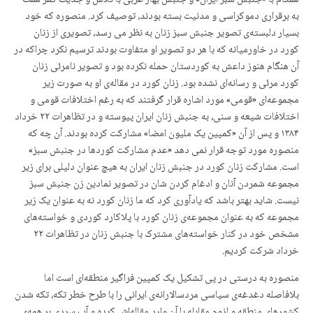
همگام با «جنبش سبز ایران» و جنبش بهار عربی با تلاش و جدیت کمر همت
به برقراری دموکراسی و مدنیت بسته بودند، توصیف کرد. منصورە کە خود
بسیار دلبستەی تصویر جنبش سبز زنان بە نظر می رسد، تصویری از زنان
کورد در خاورمیانە کە با هر دو تصویر او متفاوت بودند ترسیم نکرد چراکە در
آن هنگام هنوز داعش بە کوردستان حملە نکردە بود و تصویر نامرئی زنان
کورد مرئی و رسانەای نشدە بود. زنان کورد در مقالەی او به صورت زیر
مجموعەای «قومی» مورد اشارە قرار گرفتند کە بە رغم اختلافات قومی و
اختلافات شیعە و سنی، بە جنبش زنان ایران پیوستە و در تظاهرات ۲۲ خرداد
۱۳۸۴ و پس از آن «کمپین یک ملیون امضا» مشارکت کردە بودند. آن چە کە
منصورە مورد توجە قرار نمی دهد «عدم مشارکت کوردها در جنبش سبز»
است. مشارکت زنان کورد در جنبش زنان ایران به هیچ عنوان دلیلی برای زیر
مجموعە شمردن آنان و ادغام کردن شان در تصویر نمادین زن جنبش سبز
نیست. شاید بهتر باشد کە یادآوری کرد کە ما زنان کورد نە بە عنوان یک زیر
مجموعە کە بە عنوان مجموعەی زنان کورد با پلاکارد کوردی و خواستەهای
مشخص خود در کنار خواستەهای مشترک با جنبش زنان در تظاهرات ۲۲
خرداد شرکت کردیم.
منصورە بە درستی در پی تشکیل یک کمپین فراگیر منطقەای است اما
بلافاصلە دغدغەی سیاسی مردسالارانەی ایرانی را با طرح خطر تکە، تکە شدن
کشورهای منطقە و لزوم مقابلە با آن وارد مقالەاش کردە و آب سردی بر همەی