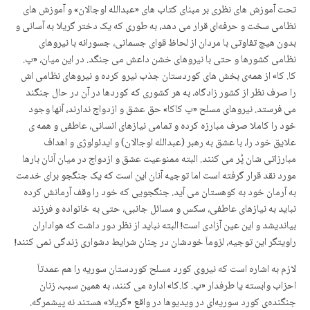
تحت آموزش های نظری بر مبنای کتاب های «عبداللە اوجالان» و آموزش های
نظامی سخت و حرفەای قرار می دهد، به طوری کە یک دختر گریلا بە آسانی و
بدون هیچ تفاوتی با مردان از لحاظ قوای جسمانی، جسورانە با نیروهای
نظامی کشورها و حتی با نیروهای خشن داعش می جنگد. در این میان، «پ.
کا. کا» از همەی بخش های کوردستان جذب نیرو کردە و نیروهای نظامی اش
را صرف نظر از کشور زادگاه، بە هر کشوری کە کوردها در آن در حال جنگند
می فرستد. نیروهای مسلح «پ کاکا» حق عشق و ازدواج ندارند، آنها وجود
خود را کاملا صرف مبارزە کردە و تمامی نیازهای انسانی، عاطفی و همه ی
علایق خود را، با عشق بە رهبر (عبدالله اوجالان) و ایدئولوژی و اهداف
مبارزاتی شان پُر می کنند. البته ممنوعیت عشق و ازدواج در میان آنان بارها
مورد نقد قرار گرفتە است اما توجیه آنان این است کە یک جنگجو برای خدمت
بە آرمان خود بە کوهستان می آید. جنگجویی کە خود را وقف آرمانش کردە
نباید بە نیازهای عاطفی، سکس و مسائل جانبی، حتی به خانوادە و فرزند
بیاندیشد و این عین آزادی است! البتە نباید از نظر دور داشت کە هواداران
راویتگر این توجیه، لزوماَ خودشان در چنان شرایط دشواری زندگی نمی کنند!
لازم بە اشارە است کە نیروی کورد مسلح کوردستان سوریە را هم عمدتاَ
احزاب وابستە یا طرفدار «پ. کا.کا» ادارە می کنند، به همین سبب، زنان
جنگندەی کورد سوریەای در ویدیوها در واقع «گریلا» هستند نە پیشمرگە.