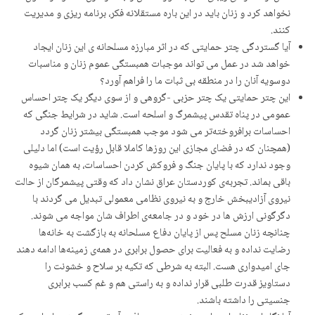
نخواهد کرد و زنان باید در این بارە مستقلانە فکر، برنامە ریزی و مدیریت
کنند.
آیا گستردگی چتر حمایتی که در اثر مبارزه مسلحانه ی این زنان ایجاد
خواهد شد در عمل می تواند موجبات همبستگی عموم زنان و مناسبات
دوسویه آنان را در منطقه بی ثبات ما را فراهم آورد؟
این چتر حمایتی یک چتر حزبی -گروهی و از سوی دیگر یک چتر احساس
عمومی در پناه تقدس پیشمرگ و اسلحە است. شاید در شرایط جنگی کە
احساسات برافروختەتر می شود موجب همبستگی بیشتر زنان گردد
(همچنان کە در فضای مجازی این روزها کاملا قابل رؤیت است) اما دلیلی
وجود ندارد کە با پایان جنگ و فروکش کردن احساسات، بە همان شیوە
باقی بماند. تجربەی کوردستان عراق نشان داد کە وقتی پیشمرگان از حالت
نیروی آزادیبخش خارج و بە نیروی نظامی معمولی تبدیل می گردند با
دگرگونی ارزش ها در خود و در جامعەی اطراف شان مواجه می شوند.
چنانچە زنان مسلح پس از پایان دفاع مسلحانە بە بازگشت بە خانەها
رضایت ندادە و بە فعالیت برای حصول برابری در همەی زمینەها ادامە دهند
جای امیدواری هست. البتە بە شرطی کە تکیە بر سلاح و خشونت را
دستاویز قدرت طلبی قرار ندادە و به راستی هم و غم کسب برابری
جنسیتی را داشتە باشند.