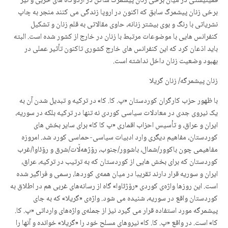
فمینیستی در میان برخی زنان پیشمرگ ساکن در اردوگاه های حزبی و نیز
برخی زنان پیشمرگ سابق کە اکنون در اروپا زندگی می کنند منجر بە چاپ
نشریاتی با رنگ و بوی بیشتر زنانە، حاوی مقالاتی بە قلم زنان و تشکیل
کنفرانس هایی با موضوعات مرتبط با زنان در خارج از کشور شدە است. البتە
باید اذعان کرد کە این کنفرانس های خارج کشوری تاکنون تأثیر عملی در
بهبود وضعیت زنان داخل نداشتە است.
زنان پیشمرگە/ زنان گریلا
با ظهور حزب کارگران کوردستان «پ. کا. کا» در ترکیە و تبدیل شدن آن بە
یک نیروی جدی در معادلات سیاسی کوردی نە تنها در ترکیە بلکە در سوریە،
ایران و عراق، و تأسیس احزاب اقماری «پ کا کا» برای سایر بخش های
کوردستان، مفاهیم دیگری وارد ادبیات سیاسی-حماسی کورد شد. امروزە
مفاهیمی چون باکوور/شمال، باشوور/جنوب، رۆژهەڵات/شرق و رۆئاوا/غرب
کوردستان کە برای بخش هایی از کوردستان کە بە ترتیب در ترکیە، عراق،
ایران و سوریە قرار دارند تقریبا در میان همەی کوردها، رسمی و فراگیر شدە
است. این روزها واژەی کوردی «رۆژئاوا» گاه از رسانەهای غربی هم در اطلاق بە
کوردستان واقع در سوریە، شنیدە می شود. واژەی «گریلا» کە به جای
پیشمرگە مورد استفادە قرار می گیرد نیز از جملەی واژەهای وارداتی «پ. کا.
کا» است. در واقع «پ. کا. کا» نیروهای مسلح خود را «گریلا» خواندە و آنها را