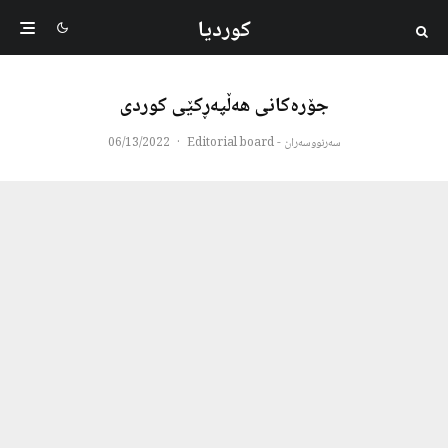
کوردیا
جۆره‌كانی هەڵپەڕكێی كوردی
سەرنووسەران - Editorial board
·
06/13/2022