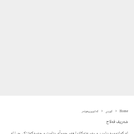
Home
کوردی
کەلتووروهونەر
شەریف فەلاح
لە کولتوورە دێرین و ڕەسەنەکاندا هەر جووڵە، بزاوت و حەرەکەتێک، جیا لە