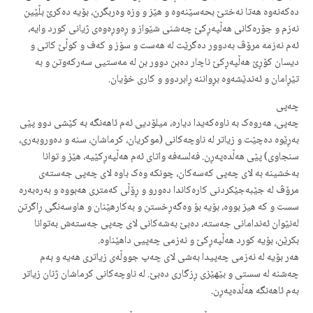
دەکەنەوە هەتا نەختێ بحەسێنەوە و هێز و وزە وەربگرن، بۆیە دەکرێ بڵێین
نەزم و جۆرەکانی هەڵپەڕکێ چەشنی شێواز و ڕەوڕەوەی ژیانی کورد وایە،
ئەم نەزمە مرۆڤ بەدوور دەگرێت لە هەست و سۆز و کەف و کوڵێ کاتی و
دیسان کۆڕێ هەڵپەڕكێ ناچار دەبن دوور بن لە مەستیی سەرکەوتن و بە
تێڕامان و ئەندێشەوە بڕواننە ڕابردوو و کاری خۆیان.
چەپی
چەپی، هەروەک بە ناوەکەیدا دیارە، میلۆدیی ئەم ئاهەنگە بە کێشی دوو پێی
بەڕێوە دەچێت و زیاتر لە ناوچەکانی (موکریان، کرماشان، سنە و دەوروبەری،
سنجاوی) پێی هەڵدەپەڕن. فەلسەفە واتای ئەم هەڵپەڕکێیە، هێز و توانا
بەخشینە بە لای چەپی کەسەکان، چونکە وەک باوە لای چەپی جەستەی
مرۆڤ لە جێبەجێکردنی کارەکاندا ده‌ورو و ڕۆڵی کەمتری هەبووە و بەرەبەرە
سست و کە هیز بووە، بۆیە بۆ وەگەڕخستن و بەکارهێنان و هاوسەنگی ڕاگرتن
لەنێوان ئەندامانی جەستە، دەبێ بەشەکانی لای چەپی جەستەش بەتوانا
بکرێن، بۆیە کورد هەڵپەڕكێ و نەزمی چەپیی داهێناوە.
هەر بۆیە لە نەزمی چەپیدا بەشی لای چەپ جووڵەی زیاتری هەیە و بەم
چەشنە لە سستی و بێهێزی ڕزگاری دەبێ. لە ناوچەکانی کرماشان ژنان زیاتر
بەم ئاهەنگە هەڵدەپەڕن.