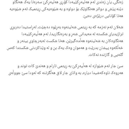
زەنگی، یان زەندی لەم هەڵپەڕكێیەدا کۆڕی هەڵپەڕکێ سەرەتا یەک هەنگاو
دێنە پێش و دواتر هەنگاوێک بۆ دواوە و بە شێوەیەکی ڕیتمیک ئەم شێوەیە
هەتا کۆتایی درێژەی دەبێ.
شەلان ئەم نەزمە کە بە ڕیتمی شەلینەوە بەڕێوە دەچێت، لەڕاستیدا دەربڕی
تراژیدیای شکستە لە مەیدانی شەڕ و بەرەنگاریدا، لەم هەڵپەڕکێیەدا
هەنگاوەکان بە شەلینەوە هەڵدەگیرێن، هەتا شکست لەبەرچاوی بینەر و
خەڵکەوە پیشان بدرێت و هەموان وەک یەک بن و لە وێناکردنی شکستدا کەس
گلەیی و گازندە نەکات.
سێ جار ئەم شێوازە لە هەڵپەڕکێ بە ڕیتمی ئارام و هەندێ کات توند و
هەروەک ناوەکەشیدا دیارە، بە واتای جار لاق هەڵگرتنە که‌ لەودا سێ جووڵەی
لاق و سێ جووڵە بۆ پێشەوە ئەنجام دەدرێت کە وەبیرهێنەرەوە و پێگە و
واتای ژمارە 3 سێیە لە فەرهەنگی گەلاندا.
خانەمیری
ئەم هەڵپەڕکێیە هاوکاتە لەگەڵ ڕیتمی تونددا کە تێیدا یەک دەست ئازادە
لەسەرەوە ڕادەگیرێت و بە جۆرێک ئاڵقەیەکی کراوە و بەرینتر پێک دەهێنرێت
و زیاتر هاوسەنگییەکە بۆ جووڵەی نێوان دەست و لاقەکان.
هەرچەند هەر ناوچە و دەڤەرێکی کوردەواری نەزم و ئاهەنگی هەڵپەڕکێی