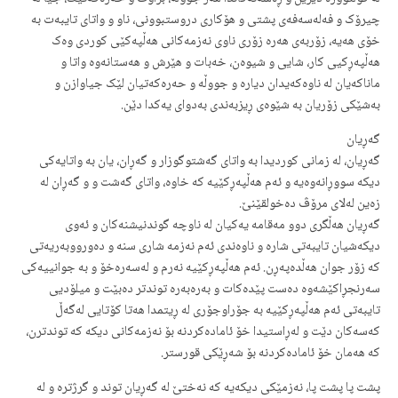
چیرۆک و فەلەسەفەی پشتی و هۆکاری دروستبوونی، ناو و واتای تایبەت بە
خۆی هەیە، زۆربەی هەرە زۆری ناوی نەزمەکانی هەڵپەکێی کوردی وەک
هەڵپەڕکیی کار، شایی و شیوەن، خەبات و هێرش و هەستانەوە واتا و
ماناکەیان لە ناوەکەیدان دیارە و جووڵە و حەرەکەتیان لێک جیاوازن و
بەشێکی زۆریان بە شێوەی ڕیزبەندی بەدوای یەکدا دێن.
گەڕیان
گەڕیان، لە زمانی كوردیدا بە واتای گەشتوگوزار و گەڕان، یان بە واتایەكی
دیكە سووڕانەوەیە و ئەم هەڵپەڕكێیە كە خاوە، واتای گەشت و و گەڕان لە
زەین لەلای مرۆڤ دەخولقێنێ‌.
گەڕیان هەڵگری دوو مەقامە یەكیان لە ناوچە گوندنیشنەكان و ئەوی
دیكەشیان تایبەتی شارە و ناوەندی ئەم نەزمە شاری سنە و دەورووبەریەتی
كە زۆر جوان هەڵدەپەڕن. ئەم هەڵپەڕكێیە نەرم و لەسەرەخۆ و بە جوانییەكی
سەرنجڕاكێشەوە دەست پێدەكات و بەرەبەرە توندتر دەبێت و میلۆدیی
تایبەتی ئەم هەڵپەڕكێیە بە جۆراوجۆری لە ڕیتمدا هەتا كۆتایی لەگەڵ
كەسەكان دێت و لەڕاستیدا خۆ ئامادەكردنە بۆ نەزمەكانی دیكە كە توندترن،
کە هەمان خۆ ئامادەکردنە بۆ شەڕێکی قورستر.
پشت پا پشت پا، نەزمێكی دیكەیە كە نەختێ‌ لە گەڕیان توند و گرژترە و لە