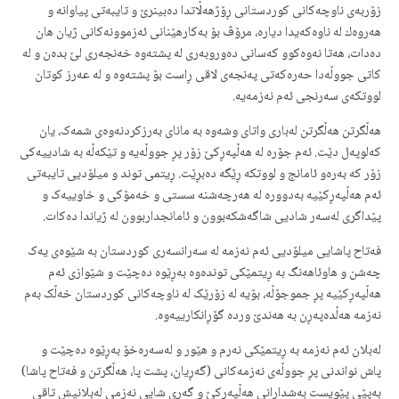
زۆربەی ناوچەكانی كوردستانی ڕۆژهەڵاتدا دەبینرێ‌ و تایبەتی پیاوانە و
هەروەك لە ناوەكەیدا دیارە، مرۆڤ بۆ بەكارهێنانی ئەزموونەكانی ژیان هان
دەدات، هەتا نەوەكوو كەسانی دەوروبەری لە پشتەوە خەنجەری لێ بدەن و لە
كاتی جووڵەدا حەرەكەتی پەنجەی لاقی ڕاست بۆ پشتەوە و لە عەرز كوتان
لووتكەی سەرنجی ئەم نەزمەیە.
هەڵگرتن هەڵگرتن لەباری واتای وشەوە بە مانای بەرزکردنەوەی شمەک، یان
کەلوپەل دێت. ئەم جۆرە لە هەڵپەڕکێ زۆر پڕ جووڵەیە و تێکەڵە بە شادییەکی
زۆر کە بەرەو ئامانج و لووتکە ڕێگە دەبڕێت. ڕیتمی توند و میلۆدیی تایبەتی
ئەم هەڵپەڕکێیە بەدوورە لە هەرچەشنە سستی و خەمۆکی و خاوییەک و
پێداگری لەسەر شادیی شاگەشکەبوون و ئامانجداربوون لە ژیاندا دەکات.
فەتاح پاشایی میلۆدیی ئەم نەزمە لە سەرانسەری کوردستان بە شێوەی یەک
چەشن و هاوئاهەنگ بە ڕیتمێکی توندەوە بەڕێوە دەچێت و شێوازی ئەم
هەڵپەڕکێیە پڕ جموجۆڵە، بۆیە لە زۆرێک لە ناوچەکانی کوردستان خەڵک بەم
نەزمە ‌هەڵدەپەڕن بە هەندێ وردە گۆڕانکارییەوە.
لەبلان ئەم نەزمە بە ڕیتمێکی نەرم و هێور و لەسەرەخۆ بەڕێوە دەچێت و
پاش نواندنی پڕ جووڵەی نەزمەکانی (گەڕیان، پشت پا، هەڵگرتن و فەتاح پاشا)
بەپێی پێویست بەشدارانی هەڵپەڕکێ و گەڕی شایی نەزمی لەبلانیش تاقی