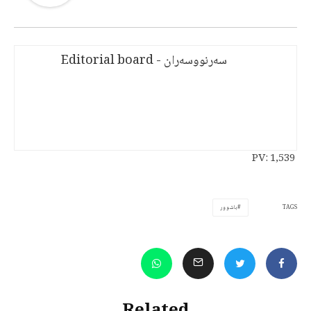
سەرنووسەران - Editorial board
PV:
1,539
TAGS
باشوور