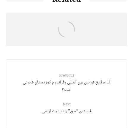
Related
Jalal Hajizadeh
رەچەڵەک و مێژووی زمانی کوردی
Previous
آیا مطابق قوانین بین المللی رفراندوم کوردستان قانونی
است؟
Next
فلسفه‌ی “حق” و تمامیت ارضی