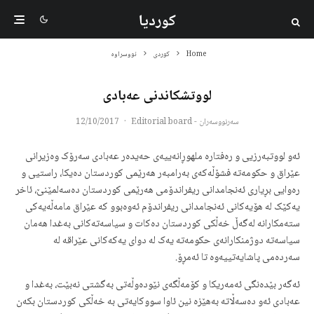
کوردیا
Home
کوردی
نووسراوە
لووتشکاندنی عەبادی
سەرنووسەران - Editorial board
·
12/10/2017
ئەو لووتبەرزیی و رەفتارە ملهوڕانەییەی حەیدەر عەبادی سەرۆک وەزیرانی
عێراق و حکومەتە فشۆڵەکەی بەرامبەر هەرێمی کوردستان دەیکا، راستیی و
رەوایی بڕیاری ئەنجامدانی ریفراندۆمی هەرێمی کوردستان دەسەلمێنێ، ئاخر
یەکێک لە هۆیەکانی ئەنجامدانی ریفراندۆم ئەوەبوو کە عێراق مامەڵەیەکی
ستەمکارانە لەگەڵ خەڵکی کوردستان دەکات و سیاسەتەکانی بەغدا هەمان
سیاسەتە دوژمنکارانەی حکومەتە یەک لە دوای یەکەکانی عێراقە لە
سەردەمی پاشایەتییەوە تا ئەمڕۆ.
ئەگەر بێدەنگی ئەمەریکا و کۆمەڵگەی نێودەوڵەتی بەگشتی نەبێت، بەغدا و
عەبادی ئەو دەسەڵاتە بەهێزە نین ئاوا سووکایەتی بە خەڵکی کوردستان بکەن