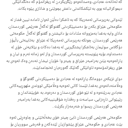
کە تەنانەت عەبادی، وەستانەوەو رێگریکردن لە ریفراندۆم کە دەنگدانێکی
دیموکراتیانە بوو، بە تێکشکاندنی داعش بچوێنێ و شانازی پێوە بکات.
لێدوانی بەرپرسانی ئەمەریکا کە بە ئاشکرا دەڵێن ئەوان ئامادە نیین فشار لە
حکومەتی عێراق بکەن بۆ دەستپێکردنی گفتوگۆ لەگەڵ هەرێمی کوردستان،
مانای وایە بەغدا بەمزووانە ملنادات بۆ دانیشتن و گفتوگۆ لەگەڵ حکومەتی
هەرێمی کوردستان، چونکە بەرپرسانی ئەمەریکا لە عێراق بەتایبەتی باڵيۆز
دۆگلاس سولیمان بەئاشکرا پشتگیریی لە بەغدا دەکات و بێلایەنی خۆی لە
دەستداوە، بۆیە پێویستە بەرپرسانی کوردستان واز لەو زمانە نەرم و نیان و
پاڕانەوەیە بێنن بەرامبەر عێراق و چیتر وا خۆیان نیشان نەدەن وەک ئەوەی بە
هۆی ریفراندۆمەوە تاوانێکی گەلێک گەورەیان ئەنجامدابێت.
دوای نزیكه‌ی دوومانگ پاڕانەوە لە عەبادی بۆ دەسپێکردنی گفتوگۆ و
وەڵامنەدانەوەی بەغدا، ئێستا کاتی ئەوەیە وەڵامێکی تووندی ملهوڕییەکانی
عەبادی بدرێتەوە و لە نێوخۆی کوردستان و دەرەوە، بە خۆپێشاندان و
رێپێوانی ناڕەزایی، سیاسەت و رەفتارە شۆڤینییەکانی بەغدا بەرامبەر
هەرێمی کوردستان ریسوا و شەرمەزار بکرێت .
حکومەتی هەرێمی کوردستان نابێ چیتر خۆی بخەڵەتێنی و چاوەڕێی ئەوە
بێت عەبادی و حکومەتی عێراق پێشوازیان لێدەکەن و فەرشی سووریان بۆ