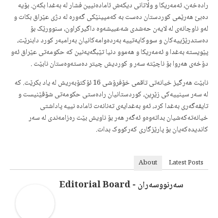
رادەخەن، ئەمەریکا و وڵاتانی دیکەش ئامادەنیین فشار لە بەغدا بکەن. بۆیە
دەبێ هەرێمی کوردستان دەست بە کەمپینێکی گەورە لە دژی عێراق بکات و
لەو ناوچانەی لە لایەن حەشدی شەعبیشەوە داگیرکراون، سنوورێک بۆ
دەستدرێژییەکان و سووکایەتییە بەردەوامەکانیان بەرامبەر کورد دابنرێت،
پێویستە بەغدا و ئەمەریکا و هەموو دنیا تێبگەیەنین کە حکومەتی عێراق ئەو
دۆخەی هەروا بۆ ناچێتە سەر و کوردیش چیتر دەستەوەستان نابێت .
نابێت هەرگیز خیانەتی تاقمی خۆفرۆشی 16 ئۆکتۆبەریش لە یاد بکرێت. کە
لە سەر سینییەکی زێڕین، کوردستانیان رادەستی حکومەتی شۆڤێنیست و
تایفەگەری بەغدا کرد، ئەو بەغدایەی تەنانەت ئامادە نییە پاداشتی
خیانەتەکەشیان بداتەوەو ئەگەر هەر بۆ ناویش بێت رەزامەندی لە سەر
کاندیدەکەیان بۆ پارێزگاری کەرکووک بدات.
About
Latest Posts
سەرنووسەران - Editorial Board