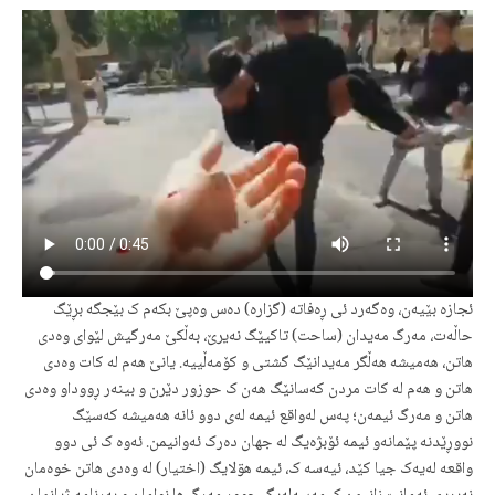
ئجازە بێیەن، وەگەرد ئی ڕەفاتە (گزارە) دەس وەپێ بکەم ک بێجگە بڕێگ
حاڵەت، مەرگ مەیدان (ساحت) تاکیێگ نەیرێ، بەڵکێ مەرگیش لێوای وەدی
هاتن، هەمیشە هەڵگر مەیدانێگ گشتی و کۆمەڵییە. یانێ هەم لە کات وەدی
هاتن و هەم لە کات مردن کەسانێگ هەن ک حوزور دێرن و بینەر ڕووداو وەدی
هاتن و مەرگ ئیمەن؛ پەس لەواقع ئیمە لەی دوو ئانە هەمیشە کەسێگ
نووڕێدنە پێمانەو ئیمە ئۆبژەیگ لە جهان دەرک ئەوانیمن. ئەوە ک ئی دوو
واقعە لەیەک جیا کێد، ئیەسە ک، ئیمە هۊلایگ (اختیار) لە وەدی هاتن خوەمان