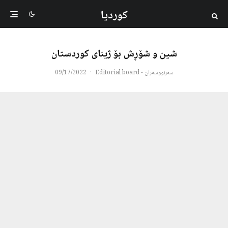
کوردیا
شین و شۆڕش بۆ ژینای کوردستان
سەرنووسەران - Editorial board
·
09/17/2022