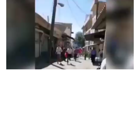
خۆپیشاندان لە شارەکانی کوردستان بەردەوام بووە و دووبارە خوێنی کورد
بە دەست داگیرکەران دەڕێژێت.