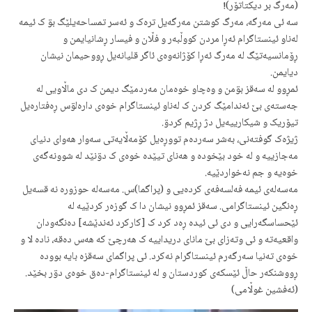
(مەرگ بر دیکتاتۆر)!
سە ئی مەرگە، مەرگ کوشتن مەرگەیل ترەک و ئەسر تمساحەیلێگ بۊ ک ئیمە
لەناو ئینستاگرام ئەڕا مردن کووڵبەر و فڵان و فیسار ڕشانیایمن و
ڕۆمانسیەتێگ لە مەرگ ئەڕا کۆژانەوەی ئاگر قلیانەیل ڕووحیمان نیشان
دیایمن.
ئمڕوو لە سەقز بۊمن و وەچاو خوەمان مەردمێگ دیمن ک دی ماڵاویی لە
جەستەی بێ ئەندامێگ کردن ک لەناو ئینستاگرام خوەی دارەلۊس ڕەفتارەیل
تیۆریک و شیکارییەیل دژ ڕژیم کردۊ.
ژیژەک گوفتەنی، بەشر سەردەم تووڕەیل کۆمەڵایەتی سەوار هەوای دنیای
مەجازییە و لە خود بێخودە و هەنای تیێدە خوەی ک دۊنێد لە شوونەگەی
خوەیە و جم نەخواردێیە.
مەسەلەی ئیمە فەلسەفەی کردەیی و (پراگما)س. مەسەلە حوزورە نە قسەیل
ڕەنگین ئینستاگرامی. سەقز ئمڕوو نیشان دا ک گوزەر کردێیە لە
ئێحساسگەرایی و دی ئی ئیدە ڕەد کرد ک [کارکرد ئەندێشە] دەنگەودان
واقعیەتە و ئی وتەزای بێ مانای دریداییە ک هەرچێ کە هەس دەقە، نادە لا و
خوەی تەنیا سەرگەرم ئینستاگرام نەکرد. ئی پراگمای سەقزە بایە بوودە
ڕووشنکەر حاڵ ئێسکەی کوردستان و لە ئینستاگرام-دەق خوەی دۊر بخێد.
(ئەفشین غوڵامی)