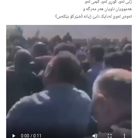
ژنی ئەو، کوڕی ئەو، کچی ئەو
هەموویان ناویان هەر مەرگە و
ئەوەی لەوێ لەدایک نابێ ژیانە (شێرکۆ بێکەس)