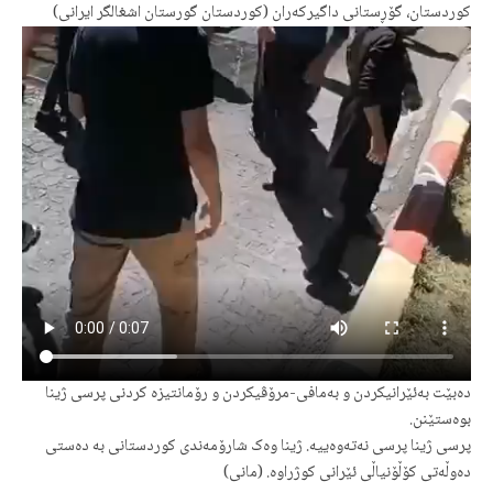
کوردستان، گۆڕستانی داگیرکەران (کوردستان گورستان اشغالگر ایرانی)
دەبێت بەئێرانیکردن و بەمافی-مرۆڤیکردن و رۆمانتیزە کردنی پرسی ژینا
بوەستێنن.
پرسی ژینا پرسی نەتەوەییە. ژینا وەک شارۆمەندی کوردستانی بە دەستی
دەوڵەتی کۆڵۆنیاڵی ئێرانی کوژراوە. (مانی)