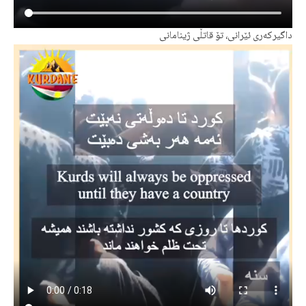
داگیرکەری ئێرانی، تۆ قاتڵی ژینامانی