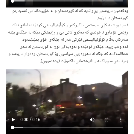
یەکەمین دروشمی پڕ واتایە کە لە کوردستان و لە خۆپیشاندانی ئەمجارەی
کوردستان دا دراوە.
ئەم دروشمە کۆی سیستمی داگیرکەر و کۆڵۆنیالیستی کردۆتە ئامانج نەک
ڕژێمی کۆماری ئاخوندی کە دەکرێ کاتی بێ و ڕژێمێکی دیکە لە جێگەی بێتە
سەرکار، بەڵام کۆڵۆنیالیسمی ئێرانی هەر لە جێگەی خۆی بمێنێتەوە.
ئەم وشیارییە، جێگەی ئومێدە و نەوەیەکی نوێ لە کوردستان لە سەر
شەقامەکانە کە جگە لە سەروەریی سیاسیی بۆ کوردستان، وەدوای دروشم و
بەرنامەی ساویلکانە و نانیشتمانی ناکەوێت (رەهنموون).