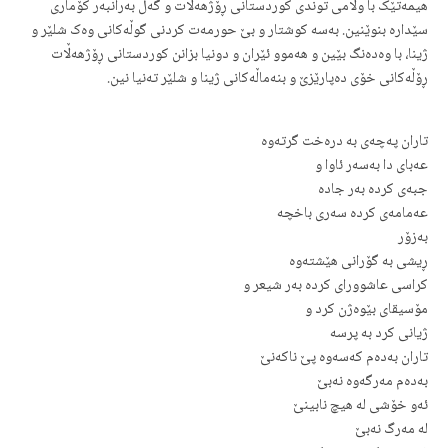
هیمەتێک با وڵامی توندی کوردستانی ڕۆژهەڵات و گەل بەرانبەر کۆماری
سێدارە بنوێنین. بەسە کوشتار و بێ حورمەت کردنی گوڵەکانی وەک شلێر و
ژینا، با وەدەنگ بێین و هەموو ئێران و دونیا بزانن کوردستانی ڕۆژهەڵات
ڕۆڵەکانی خۆی دەپارێزێ و بنەماڵەکانی ژینا و شلێر تەنیا نین.
تاران پەچەی بە درەخت گرتەوە
عەبای دا بەسەر ئاوا و
جبەی کردە بەر جادە
عەمامەی کردە سەری باخچە
بەزۆر
ڕیشی بە گۆرانی هێشتەوە
کراسی عاشوورای کردە بەر شیعر و
مۆسیقای بێوەژن کرد و
ژیانی کرد بە پرسە
تاران بەدەم کەسەوە پێ ناکەنێ
بەدەم مەرگەوە نەبێ
ئەو خۆشی لە هیچ نابینێ
لە مەرگ نەبێ