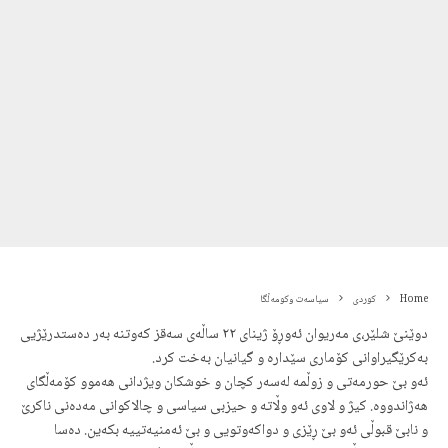
Home
کوردی
سیاسەت وکومەڵگا
دوێنێ شلێر،ی مەریوان ئەوڕۆ ژینای ٢٢ ساڵەی سەقز کەوتنە بەر دەستدرێژیی
بەکرێگیراوانی کۆماری سێدارە و گیانیان بەخت کرد.
ئەو بێ حورمەتی و زوڵمە لەسەر کچان و خوشکان ویژدانی هەموو کۆمەڵگای
هەژاندووە. کیژ و لاوی ئەو وڵاتە و حیزبی سیاسی و چالاکوانی مەدەنی ناکرێ
و نابێ قبوڵی ئەو بێ ڕێزی و دواکەوتویی و بێ ئەمنیەتییە بکەین. دەسا