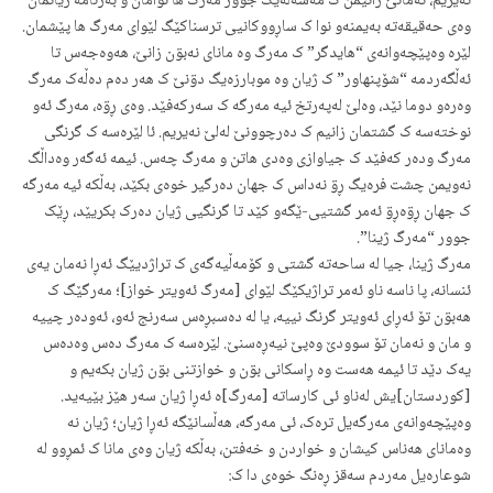
نەیریم، ئەمانێ زانیمن ک مەسەلەیگ جوور مەرگ ها نوامان و بەرنامە ژیانمان
وەی حەقیقەتە بەیمنەو نوا ک ساڕووکانیی ترسناکێگ لێوای مەرگ ها پێشمان.
لێرە وەپێچەوانەی “هایدگر” ک مەرگ وە مانای نەبۊن زانێ، هەوەجەس تا
ئەڵگەردمە “شۆپنهاور” ک ژیان وە موبارزەیگ دۊنێ ک هەر دەم دەڵەک مەرگ
وەرەو دوما نێد، وەلێ لەپەرتخ ئیە مەرگە ک سەرکەفێد. وەی ڕۊە، مەرگ ئەو
نوختەسە ک گشتمان زانیم ک دەرچوونێ لەلێ نەیریم. ئا لێرەسە ک گرنگی
مەرگ ودەر کەفێد ک جیاوازی وەدی هاتن و مەرگ چەس. ئیمە ئەگەر وەداڵگ
نەویمن چشت فرەیگ ڕۊ نەداس ک جهان دەرگیر خوەی بکێد، بەڵکە ئیە مەرگە
ک جهان ڕۊەڕۊ ئەمر گشتیی-ێگەو کێد تا گرنگیی ژیان دەرک بکریێد، ڕێک
جوور “مەرگ ژینا”.
مەرگ ژینا، جیا لە ساحەتە گشتی و کۆمەڵیەگەی ک تراژدیێگ ئەڕا نەمان یەی
ئنسانە، پا ناسە ناو ئەمر تراژیکێگ لێوای [مەرگ ئەویتر خواز]؛ مەرگێگ ک
هەبۊن تۆ ئەڕای ئەویتر گرنگ نییە، یا لە دەسبڕەس سەرنج ئەو، ئەودەر چییە
و مان و نەمان تۆ سوودێ وەپێ نیەڕەسنێ. لێرەسە ک مەرگ دەس وەدەس
یەک دێد تا ئیمە هەست وە ڕاسکانی بۊن و خوازتنی بۊن ژیان بکەیم و
[کوردستان]یش لەناو ئی کارساتە [مەرگ]ە ئەڕا ژیان سەر هێز بێیەید.
وەپێچەوانەی مەرگەیل ترەک، ئی مەرگە، هەڵسانێگە ئەڕا ژیان؛ ژیان نە
وەمانای هەناس کیشان و خواردن و خەفتن، بەڵکە ژیان وەی مانا ک ئمڕوو لە
شوعارەیل مەردم سەقز ڕەنگ خوەی دا ک: