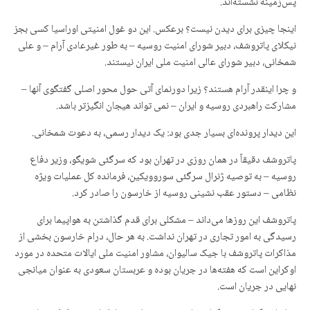
پس‌زمینه نشسته‌اند.
اینجا چیزی برای دیدن نیست؟ برعکس. این دو غول امنیتی اوراسیا کسی بجز
نیکلای پاتروشف، دبیر شورای امنیت روسیه – به طور غیرعادی آرام – و علی
شمخانی، دبیر شورای عالی امنیت ملی ایران نیستند.
و چرا اینقدر آرام هستند؟ زیرا دورنمای آتی حول محور اصلی گفتگوی آنها –
مشارکت راهبردی روسیه و ایران – نمی تواند هیجان انگیزتر باشد.
این دیدار پروندەای بسیار جدی بود: یک دیدار رسمی، به دعوت شمخانی.
پاتروشف دقیقاً در همان روزی در تهران بود که سرگئی شویگو، وزیر دفاع
روسیه – به توصیه ژنرال سرگئی سوروویکین، فرمانده کل عملیات ویژه
نظامی – دستور عقب نشینی روسیه از خارسون را صادر کرد.
پاتروشف این روزها می‌داند – مشکلی برای قدم گذاشتن به هواپیما برای
رسیدگی به امور تجاری در تهران نداشت. به هر حال، درام خارسون بخشی از
مذاکرات پاتروشف با جیک سالیوان، مشاور امنیت ملی ایالات متحده در مورد
اوکراین است که هفته‌ها در جریان بوده و عربستان سعودی به عنوان میانجی
نهایی در جریان است.