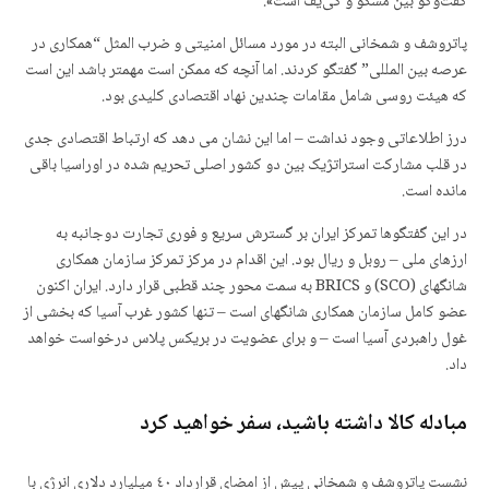
گفت‌وگو بین مسکو و کی‌یف است».
پاتروشف و شمخانی البته در مورد مسائل امنیتی و ضرب المثل “همکاری در
عرصه بین المللی” گفتگو کردند. اما آنچه که ممکن است مهمتر باشد این است
که هیئت روسی شامل مقامات چندین نهاد اقتصادی کلیدی بود.
درز اطلاعاتی وجود نداشت – اما این نشان می دهد که ارتباط اقتصادی جدی
در قلب مشارکت استراتژیک بین دو کشور اصلی تحریم شده در اوراسیا باقی
مانده است.
در این گفتگوها تمرکز ایران بر گسترش سریع و فوری تجارت دوجانبه به
ارزهای ملی – روبل و ریال بود. این اقدام در مرکز تمرکز سازمان همکاری
شانگهای (SCO) و BRICS به سمت محور چند قطبی قرار دارد. ایران اکنون
عضو کامل سازمان همکاری شانگهای است – تنها کشور غرب آسیا که بخشی از
غول راهبردی آسیا است – و برای عضویت در بریکس پلاس درخواست خواهد
داد.
مبادله کالا داشته باشید، سفر خواهید کرد
نشست پاتروشف و شمخانی پیش از امضای قرارداد ٤۰ میلیارد دلاری انرژی با