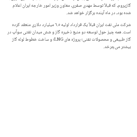
گازپروم، که قبلاً توسط مهدی صفری، معاون وزیر امور خارجه ایران اعلام
شده بود، در ماه آینده برگزار خواهد شد.
شرکت ملی نفت ایران قبلاً یک قرارداد اولیه ٦.٥ میلیارد دلاری منعقد کرده
است. همه چیز حول توسعه دو منبع ذخیرە گاز و شش میدان نفتی سوآپ در
گاز طبیعی و محصولات نفتی؛ پروژه های LNG؛ و ساخت خطوط لوله گاز
بیشتر می‌چرخد.
ماه گذشته، الکساندر نواک، معاون نخست وزیر روسیه، از مبادله ٥ میلیون تن
نفت و ۱۰ میلیارد متر مکعب گاز خبر داد که تا پایان سال ۲۰۲۲ به پایان
خواهد رسید.
بدیهی است که مبادله کالایی برای مسکو و تهران ایده‌آل است تا به طور
مشترک تحریم‌های مشکل‌ساز و مسائل مربوط به تسویه پرداخت – مرتبط با
سیستم مالی غرب را دور بزنند. علاوه بر این، روسیه و ایران می‌توانند در
پیوندهای تجاری مستقیم از طریق دریای خزر سرمایه‌گذاری کنند.
رئیسی در کنفرانس اخیر تعامل و اقدامات اعتمادسازی در آسیا (CICA) در
آستانه، قزاقستان، قاطعانه پیشنهاد کرد که یک “آسیای جدید” موفق لزوماً
باید یک ساختار درونزا برای کشورهای مستقل ایجاد کند.