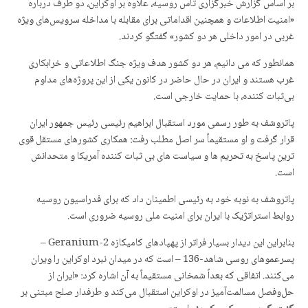
بر اساس گزارش خبرگزاری تاس روسیه، علاوه بر اوکراین، دو طرف درباره
«امنیت اطلاعات و همچنین اقداماتی برای مقابله با مداخله سرویس‌های ویژه
غربی در امور داخلی هر دو کشور» گفتگو کردند.
همانطور که می دانیم، هر دو کشور هدف ویژه جنگ اطلاعاتی و خرابکاری
غرب هستند و ایران در حال حاضر در کانون یکی از این پروژه‌های مداوم
بی‌ثبات کننده، با حمایت خارجی است.
پاتروشف به طور رسمی مورد استقبال ابراهیم رئیسی رئیس جمهور ایران
قرار گرفت و او مستقیماً سر اصل مطلب رفت: همکاری کشورهای مستقل قوی
ترین پاسخ به تحریم ها و سیاست های بی ثبات کننده آمریکا و متحدانش
است.
پاتروشف به نوبه خود به رئیسی اطمینان داد که برای فدراسیون روسیه
روابط استراتژیک با ایران برای امنیت ملی روسیه ضروری است.
بنابراین این دیدار بسیار فراتر از پهپادهای کامیکازه Geranium-2 –
پسرعموهای روسی شاهد-136 – است که در میدان نبرد اوکراین را ویران
می‌کنند. اتفاقی که بعداً شمخانی مستقیماً به آن اشاره کرد: «ایران از
حل‌وفصل مسالمت‌آمیز در اوکراین استقبال می‌کند و طرفدار صلح مبتنی بر