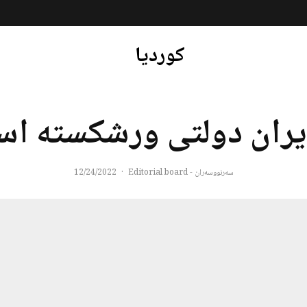
کوردیا
ایران دولتی ورشکسته ا
سەرنووسەران - Editorial board
·
12/24/2022