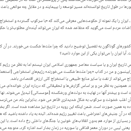
«چرا ملت‌ها شکست می‌خورند» می‌شناسند یکی از پژوهشگرانی است که در تحقیقی گست
ورها در طول تاریخ توانسته‌اند مسیر توسعه را بپیمایند و در مقابل چه موانعی باعث
ز ، ایران را یک نمونه از حکومت‌هایی معرفی می‌کند که «با سرکوب گسترده و استخراج م
 مردم است می‌گوید که متقاعد شده که ایران می‌تواند آینده‌ای مطلوب‌تر با حکوم
کشورهای گوناگون به تفصیل توضیح دادید که چرا ملت‌ها شکست می‌خورند. در آن کتاب
آیا ایران را می‌توان یکی از این موارد نامید؟
صص تاریخ ایران و یا سیاست معاصر جمهوری اسلامی ایران نیستم اما به نظر من رژیم 
بینسون و من در کتاب «چرا ملت‌ها شکست می‌خورند» رژیم‌های استخراجی [استعماری
ج می‌تواند از نفت یا سایر منابع طبیعی یا استخراج کلی ارزش اقتصادی باشد.
مچنین به نظر من و بر اساس گزارش‌ها و تحقیقاتی که درباره ایران خوانده‌ام، می
ست است و بیشتر آنها در نهایت به دولت‌های ورشکسته [موسساتی] تبدیل می‌شوند. نها
آن اغلب خشونت و سرکوب به شکل شدیدتری ظاهر می شود. بنابراین بله، من می‌ترسم
 داده به همین صورت است. ضمن اینکه این رویه در تاریخ نیز مشاهده شده است. اگر ب
د زیادی وجود دارد که در آن جنبش‌های اعتراضی باعث تغییر رژیم شده‌اند. البته به یاد داشته ب
یاری از موارد هم بدون انقلاب‌های خونین یا جنگ‌های داخلی رخ داده است. با این حا
نه یعنی لیبی در دوران معمر قذافی یا سوریه در زمان بشار اسد اشاره کرد، متوجه م