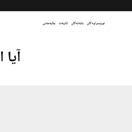
نووسراوەکان
بابەتەکان
تایبەت
چاپەمەنی
آیا 