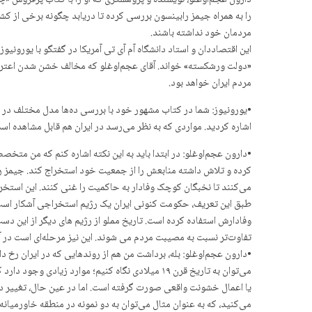
دارون عجم‌اوغلو، نویسنده و پژوهشگری که او را با کتاب پرفروش 
را به همراه جیمز رابینسون بررسی کرده تا دریابد چگونه برخی از کش
مردمان خود نداشته باشند.
این اقتصاددان و استاد دانشگاه آم آی تی آمریکا در گفتگو با یورونیو
«دولت ورشکسته» خواند. آقای عجم‌اوغلو که مخالف خشن شدن اعتراضات
مردم ایران خواهد بود.
•یورونیوز: شما در کتاب مشهور خود با بررسی ده‌ها مدل مختلف در 
اشاره کردید. مواردی که به نظر می‌رسد در ایران هم قابل مشاهده است. 
•دارون عجم‌اوغلو: در ابتدا باید به این نکته اشاره کنم که من متخ
کرده و تلاش داشته منابعش را از جمعیت خود استخراج کند. جیمز را
می‌کنند تا نخبگان کوچک وفادار به حاکمیت را غنی کنند. این استخرا
طبق این تعریف، حکومت کنونی ایران یک رژیم استخراجی آشکار است. ه
وفادارش استفاده کرده است. تاریخ مملو از رژیم های دیگر از این د
تفاوت‌تر نسبت به مصیبت مردم می شوند. این نیز مرحله‌ای است در 
•دارون عجم‌اوغلو: بله، برداشت من هم از روندهایی که در ایران رخ
می‌توان به تاریخ قرن ۱۹ میلادی نگاه کنیم؛ موار
یا اعمال خشونت واقعی صورت گرفته است. اما در عین حال، تغییر در بس
می‌کنید، که به عنوان مثال می‌توان به دو نمونه در منطقه خاورمیا