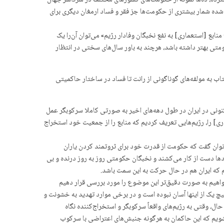
رده، ده‌ها نمونه از حکومت‌های کشورهای مختلف در سرتاسر جهان
 شده شمار بیشتری از حکومت‌ها جز فقر و فساد ارمغان دیگری برای
نابع [استعماری] به نفع نخبگان وفادار رژیم» می‌توان آن‌را یک
تی‌ بهتر داشته باشد، هرچند به باور سال‌های سختی در انتظار
 به مولفه‌های گوناگونی از رانت تا فساد در ساختار حاکمیتی
کنونی در ایران در طول دهه‌های اخیر به صورتی کاملا سرکوبگر عمل
] را، رژیم‌هایی تعریف کردیم که منابع را از جمعیت خود استخراج
‌توان گفت که حکومت از قدرت خود برای ثروتمند کردن یاران
دها دست از کار می‌کشند و نخبگان حکومتی روز به روز درنده و بی
 که ایران هم در حال حرکت به این سمت باشد.
خواهیم به صورت دقیق‌تر این موضوع را مورد بررسی قرار دهیم
اشید که هیچ یک از اینها آسان نبوده است و در برخی موارد تهدید به خشونت و
ل، وقتی به رژیم‌های واقعاً سرکوبگر و استخراج‌کننده نگاه
ی‌شویم که این حاکمان به هرگونه جنبش‌های اعتراضی با سرکوب