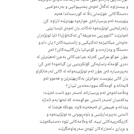
و بیستراوە، لەگەڵ ئەوەی پشتییوانیی و بەردەوامیی
دەستگاکانی خوێندنی باڵا لە کوردستاندا هەیە،
پێویستە ئەم پرسیارانەی خوارەوە بهێنرێنە ئاراوە: کێ
رابەرایەتیی توێژینەوە ئەکات، یان ئەوەی ئێستا پێی
ئەوترێت “ئابووریی مەعریفە”ی تەکنەلۆژیا؟ ئایا توێژەران
خاوەنی میکانیزمە تەکنیکیی و زانستییەکانن؟ یان دام و
دەستگا و وەزارەت و کۆمپانیا بازرگانییەکانن؟ ئەی
چۆن حوکوـمڕانیی کەرتە جیاجیاکانی بەجێ ئەهێنرێن لە
دەری کۆمەڵە یاسایەکی کۆنکریتیی بێ گیانەوە؟ ئەی کێ
بەرپرسیارە ئەی چۆن ئەم توێژیینەوانە لە کاتی تەرخانکراو
یان کاتی پێویست بتوانرێن بەکاربهێنرێن و هەموو ئەو
لایەنانە و کومەڵگە سوودمەندبن لێیان؟
وەڵامدانەوەی ئەم پرسیارانە، لەسەر دوو ئاست ئەبێت؛
یەکەمیان لەسەر ئاستی حوکومەت کە تەنها بەم ئاماژە
پێدانە و هییچی تر ئەیخەینە لاوە، چونکە هێشتا لە
ئاستی بەرپرسارێتیی و باوەڕبوونی بە توێژیینەوە و
کاریگەرییەکانی نییە، کە وەڵامەکانی لێوە دەستبکەوێت
و بڕیاری دامەزراەکان لێوەی سەرچاوەبگرێت.