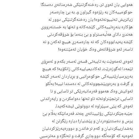
هەوایی یان ئەوی تر، رەخنەگرتنێکی شەرمنانەی دەستگا
حوکومییەکان بە رێزەوە گیراون و، بە بێ چارەسەر
زیاتریش تەنییونەتەوە! یان رەخنەگرتنێکی دوور لە
هۆکارە بنەڕەتییەکانی کێشەکانە و تەنها بە خستنەرووی
هەندێ داتای هەڵبەستراو و بێ بنەما بۆ شرۆڤەکردنی
کێشە پەیدابووەکان کە نە چارەسەری هییچ ئەکەن و نە
تاسەر ئەو شرۆڤانەش وەک خۆیان ئەمێننەوە!
ئەوەی ئەمەوێت بە تایبەتی قسەی لەسەر بکەم و لەمڕۆی
ئێمەدا ئەگوزەرێت، ئەکادیمیاییەکانی زانکۆیە! کە هییچ
بەرپرسیارێتییەکی حوکومڕانیی و بڕیاردان لەسەر کێشە
و گرفت و بەرەوپێشچوونەکانی لە دەستدا نییە! بەڵکو
ئەوانیش وەک هەموو فەرمانبەرێکی تر ئاسایی و نا
ئاسایی، ترنجێنراونەتە ناو تەنها دەوامکردن و راپەڕاندنی
ئەوەی کە پێی سپێراوە لە دووتوێی ئیشەکەیدا،
جێبەجێکردنێکی رۆتیینانەی چەند فەرمانێکە بەڵام بێ
پرس و دەستتێوەردان و پێشنیار! دیارە رێگرتن لە
بەشدارییکردنیان و کەم نرخاندن و دوورەپەرێزکردنیان
ئەوەیە کە کۆمەڵگە دووچاری گرفت و تەنگژە و مەترسیی