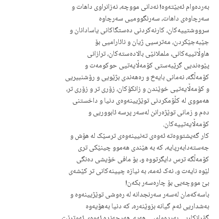
بەردەوام ئەبێتەوە! نەدانی مووچە، نەزانراوی داهات و
سەرچاوەی داهات، سەرنگوومیی سەرچاوە
سرووشتییەکان، کارنەکردنی دەستگاکانی یاسادانان و
جێبەجێکردن، مەترسیی ژیان و نائارامیی بۆ
هاوڵاتییەکانی، ململانێی بالادەستەکان، ترازانی
پێوەندیی گرێبەستی کۆمەڵایەتیی حوکومەت و
کۆمەڵگە، نەمانی بایەخ و رەهەندی بژێویی و رۆشنبیریی
و کۆمەڵایەتیی خوێندن و زانکۆکان، زۆری تر و زۆری تر،
هەمووی لە کڵۆمکردنی توێژیینەوەی دنیا و داخستنی
دەم و زمانی توێژەرانن لەسەر پرسە ئابووریی و
کۆمەڵایەتییەکان.
کار گەیشتووەتە ئەوەی تەنیینەوەی ترسێک لە هۆش و
جەستەدابەرپایە، کە بە هێندی هەموو چینێکی تری
کۆمەڵگە ترس دایگرتووە و، بۆ مافی خۆیشی دەنگی
لێوە نایەت و، نەک ئەمە، بە نیازە چیینەکانی تر کێشەی
بێ مووچەیی بۆ چارەسەر بکەن!
باسەکەمان لەسەر سەرنجدانە لە رەوشی توێژیینەوە و
بەشداریی ئەم گیانە بزوێنەرە، کە دنیا بەهۆیەوە
گۆڕانکاریی بەردەوامیی هەیە. هەرچەندە ئەوەی ئەوترێت