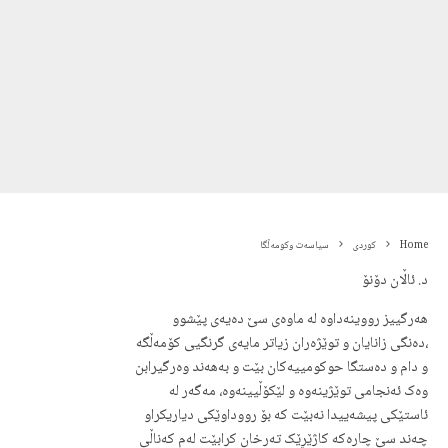
Home
کوردی
سیاسەت وکومەڵگا
د. ئاڵان دۆنۆ
هەرگییز رووینەداوە لە ماوەی سێ دەیەی پێشوو
،دەنگی زانایان و توێژەران زیاتر مایەی گرنگیی کۆمەڵگە
و دام و دەستگا حوکومییەکان بێت و بەهەند وەرگیرابن
وەک ئەنجامی توێژینەوە و لێکۆڵیینەوە، مەگەر لە
ئاستێکی پیشەییدا نەبێت کە بۆ رووداوێکی دیاریکراو
چەند سێ چارەکە کاژێڕێک تەرخان کرابێت لەم کەناڵی