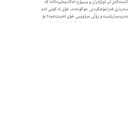
ئاستەکەی تر، توێژەران و پسپۆڕە ئەکادیماییەکانە کە
سەرباری فەرامۆشکردنی حوکومەت، خۆی لە کوێی ئەم
بەرپرسیارێتییە و رۆڵی میژوویی خۆی ئەبینێتەوە؟ بۆ
دەستنیشانکردنی ئاست و ئەدا و گرفتەکان لەلایەک و
پێشنیارکردن و راسپاردەکان لە لایەکی ترەوە، ئایا
ئەبێت توێژەران هەر خۆیان ئەرکی هەڵسەنگاندنی
رەوش و ئەدا و بەشداریی توێژیینەوە بەجێ بهێنن و
چاویان لە هییچ دامەزراوەیەکی تر نەبێ کە خۆیان لێ
بەدوور گرتووە مەگەر بە شێوەزاریی نەبێت؟
هەنگاوی درووست ئەوەیە پێجۆرێکی چاودێرییکارانەی
ئاستی توێژینەوەی زانستیی بکەین لە سیی ساڵی
رابردوو بە تایبەتیی، ئایا بە راستی ئەوە چ دۆخێک بووە
تێپەڕییوە؟ بەراودکردنێک پێویستە لەگەڵ رەوشی
توێژیینەوە لە ناوچەکە و لە جیهان دا بکرێت کە
چاوکرانەوەی بەرپرسیارێتیی بخاتە بەردەم هەموو
پێوەندییدارێک! ئایا لە سەرەتا و بە درێژایی ئەم سیی
ساڵە هەتا ئێستا لە جۆرێتیی و چەندێتیی دا لە
کەمبوونەوەدایە یان لە بەرزبوونەوەدایە؟