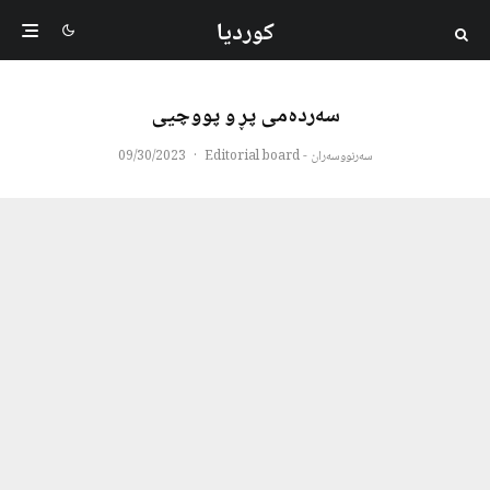
کوردیا
سەردەمی پڕ و پووچیی
سەرنووسەران - Editorial board
·
09/30/2023