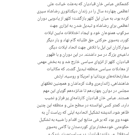
کشمکش عباس خان قبادیان کە بەعلت خیانت علی
اعظمی چهاردە سال را در زندان دیکتاتوری رضاشاه سپری
کردە بود، بە میان ایل کلهر بازگشت؛ کلهر از پادویی دوران
اعظمی برای رضاشاه و تبدیل شدن بە ابزاری جهت
سرکوب همنوعان خود و ایجاد اختلافات مابین ایلات
کورد، بەسوی حرکتی حق طلبانە گام نهاد و بار دیگر
سوارکاران این ایل با تلاش جهت اتحاد ایلات دیگر،
داعیەی بزرگ در سر داشتند. در این دوران و با ظهور
قبادیان، کلهر از انزوای سیاسی خارج شد و بە بخش مهمی
از معادلات سیاسی منطقە تبدیل گشت، کە مکاتبات
سفارتخانەهای بریتانیا و امریکا و روسیە، ارتش
شاهنشاهی، ژاندارمری وقت کرماشان و همچنین نطقهای
مجلس در دوارن چهاردهم تا شانزدەهم گویای این مهم
هستند.‌ عباس خان قبادیان کارنامەای پر فراز و نشیب
دارد، کمتر کسی توانسته در سطح ملی و منطقه این چنین
ظاهر شود.‌اندیشە تشکیل اتحادیە ایلی که ریاست آن بە
عهدە وی بود کە برخی منابع این اقدام را شبیە بە تشکیل
حکومتی خودمختار برای کوردستان یا گامی بەسوی
استقلال می‌دانند؛ قبادیان در سیاست‌ورزی زیرک و