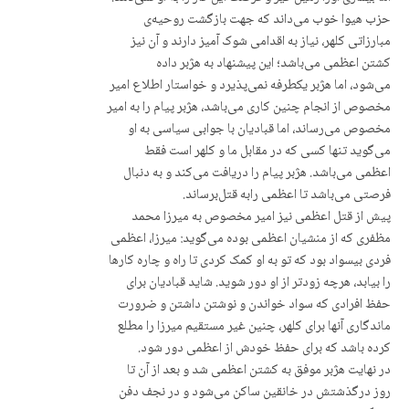
حزب هیوا خوب می‌داند کە جهت بازگشت روحیەی
مبارزاتی کلهر، نیاز به اقدامی شوک آمیز دارند و آن نیز
کشتن اعظمی می‌باشد؛ این پیشنهاد بە هژبر دادە
می‌شود، اما هژبر یکطرفە نمی‌پذیرد و خواستار اطلاع امیر
مخصوص از انجام چنین کاری می‌باشد، هژبر پیام را به امیر
مخصوص می‌رساند، اما قبادیان با جوابی سیاسی بە او
می‌گوید تنها کسی که در مقابل ما و کلهر است فقط
اعظمی می‌باشد. هژبر پیام را دریافت می‌کند و بە دنبال
فرصتی می‌باشد تا اعظمی رابە قتل‌برساند.
پیش از قتل اعظمی نیز امیر مخصوص بە میرزا محمد
مظفری کە از منشیان اعظمی بودە می‌گوید: میرزا، اعظمی
فردی بیسواد بود کە تو به او کمک کردی تا راه و چاره کارها
را بیابد، هرچە زودتر از او دور شوید. شاید قبادیان برای
حفظ افرادی کە سواد خواندن و نوشتن داشتن و ضرورت
ماندگاری آنها برای کلهر، چنین غیر مستقیم میرزا را مطلع
کردە باشد کە برای حفظ خودش از اعظمی دور شود.
در نهایت هژبر موفق بە کشتن اعظمی شد و بعد از آن تا
روز درگذشتش در خانقین ساکن می‌شود و در نجف دفن