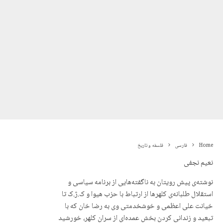
Home
فارسی
فلسفه و تاریخ
نعیم نجفی
نوشتەی پیش رویتان به ناگفتەهایی از برنامە سیاسی و
استقلال طلبانەی کلهرها از ارتباط با حزب هیوا و ک.ژ.ک تا
خیانت علی اعظمی و خوشخدمتی وی بە رضا خان کە با
تبعید و زندانی کردن بخش عمدەای از سران کلهر، خورشید