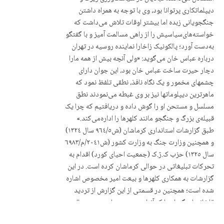
دیپلماتکاری پرتوانا بود، وی با توجە بە همراه داشتن
جنگجویانی زبدە اما بیشتر اوقات تلاش می‌داشت کە
خواستەهای‌سیاسیش را از راهی مسالمت آمیز و با گفتگو
بەدست آورد؛ پالکونیک زاخارا نمایندە روسیە در تهران
دربارە عباس خان می‌گوید: «ولی آنچە بیش از همه مارا
دچار حیرت ساخت عباس خان بود، این جوان دارای
چشمهای مخمور و یک نگاه نافذ، نطقی تلفظ نمود کە
ماهرترین دیپلوماتها نیز بر وی غبطه می‌نمودند نطق
مسلسل و مستحن او را گوش داده و دریافتیم کە چرا یک
قبیلەی بزرگ و جنگجو مانند کلهرها را ادارەمی‌کند.»
طبق گزارشات استانداری کرماشان (ش٩٦٤/٥ سال ١٣٢٤)
و همچنین وزارت جنگ بە وزارت کشور (ش٢٠٤١/م/٦٩٨٣
سال ١٣٢٥) حزب ک.ژ.ک (جمعیت احیای کورد) اقدام بە
تحرکات تبلیغاتی در حوالی کرماشان کردە است. در این
گزارشات بە همکاری کلهرها و بیعت امیر مخصوص اشارە
شدە است؛ همچنین در قسمتی از این گزارش از تردید
قلخانیها و گوران‌ها کە آنرا بە مشورت با سید شمس‌الدین
پیر و مرشد خود موکول کردە بودند، سخن بە میان آمدە