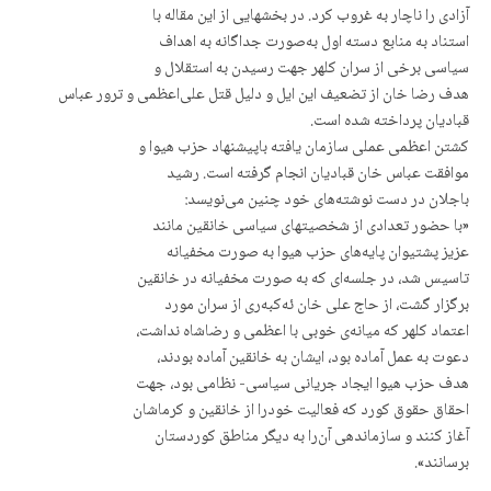
آزادی را ناچار بە غروب کرد. در بخشهایی از این مقالە با
استناد بە منابع دستە اول بەصورت جداگانە بە اهداف
سیاسی برخی از سران کلهر جهت رسیدن بە استقلال و
هدف رضا خان از تضعیف این ایل و دلیل قتل علی‌اعظمی و ترور عباس
قبادیان پرداختە شدە است.
کشتن اعظمی عملی سازمان یافتە باپیشنهاد حزب هیوا و
موافقت عباس خان قبادیان انجام گرفتە است. رشید
باجلان در دست نوشتەهای خود چنین می‌نویسد:
«با حضور تعدادی از شخصیتهای سیاسی خانقین مانند
عزیز پشتیوان پایەهای حزب هیوا بە صورت مخفیانە
تاسیس شد، در جلسەای کە بە صورت مخفیانە در خانقین
برگزار گشت، از حاج علی خان ئەکبەری از سران مورد
اعتماد کلهر کە میانەی خوبی با اعظمی و رضاشاه نداشت،
دعوت بە عمل آمادە بود، ایشان بە خانقین آمادە بودند،
هدف حزب هیوا ایجاد جریانی سیاسی- نظامی بود، جهت
احقاق حقوق کورد کە فعالیت خودرا از خانقین و کرماشان
آغاز کنند و سازماندهی آن‌را بە دیگر مناطق کوردستان
برسانند».