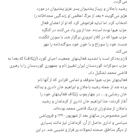
می‌گردد.
رشید باجلان و ریباز پشتیوان پسر عزیز پشتیوان در مورد
هژبر می‌گویند « بعد از مرگ اعظمی او زندگیی محتاطانە را
انتخاب کرد. اما نباید فراموش کرد کە او از اعضای فعال
حزب هیوا بودە است». حتا از وی یاد می‌کنند در کنگرە
حزب هیوا کە در کلار امروزی برگزار شد، با سوزن انگشت
شست خود را سوراخ و با خون خود سوگندنامە را مهر
می‌کند.
لازم بەذکر است با تشدید فعالیتهای جمعیت احیای کورد (ژێکاف) کە بعدا بە
حزب دموکرات کوردستان ایران تغییر نام و جمهوری کوردستان را با رهبری
قاضی محمد تشکیل داد،
فعالیتهای حزب هیوا متوقف و تمامی افرادی کە از آنها نام
بردە شد از جمله رشید باجلان و ابراهیم خان نادری و یداللە
خان رضایی و… در چهارچوب ژێکاف فعالیتهای خود را
آغاز کردند؛ حتا ابراهیم خان نادری از کرماشان و رشید
باجلان از مشاوران نزدیک قاضی محمد بودەاند.
امیر مخصوص‌در سال‏های بعد از شهریور ۱۳۲۰ و فروپاشی
سیاسی و اداری حاصل از آن، کرماشان نیز مانند بسیاری
از دیگر مناطق، صحنه تحولات پر فراز و نشیبی شد.‌ در این