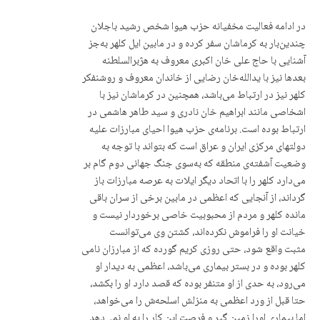
در ادامە فعالیت مخفیانە حزب هیوا شخص رشید باجلان
چندین‌بار بە کرماشان سفر کردە و در مابین ایل کلهر بەجز
آشنایی با حاج علی خان اکبری معروف بە هژبرالسلطنه
بعدها نیز با یداللە‌خان رضایی از خاندان معروف و روشنفکر
کلهر نیز در ارتباط می‌باشد، همچنین در کرماشان نیز با
اشخاصی مانند ابراهیم خان نادری و سید طاهر هاشمی در
ارتباط بودە است. برنامەی حزب هیوا احیای مبارزات علیە
دولتهای مرکزی ایران و عراق است کە بتواند با توجە به
وضعیت آشفتەی منطقە کە بەسوی جنگ جهانی دوم گام بر
می‌دارد کلهر را با اتحاد دیگر ایلات بە عرصە مبارزات باز
گرداند، از آنجایی کە اعظمی در مابین برخی از سران باقی
ماندە کلهر و مردم از محبوبیت خاصی برخوردار نیست و
خیانت او را فراموش نکردەاند، کشتن وی می‌توانست
مثبت واقع شود، حتی روزی کریم گوردە کە از مبارزان نامی
کلهر بودە و در بستر بیماری می‌باشد، اعظمی بە دیدار او
می‌رود، به حدی از او متنفر بودە کە قصد دارد او را بکشد،
حتا قبل از ورد اعظمی بە منزلش اسلحەش را می‌خواهد،
اما بیماری اورا زمین گیر و فرصت این کار را به او نمی‌دهد.