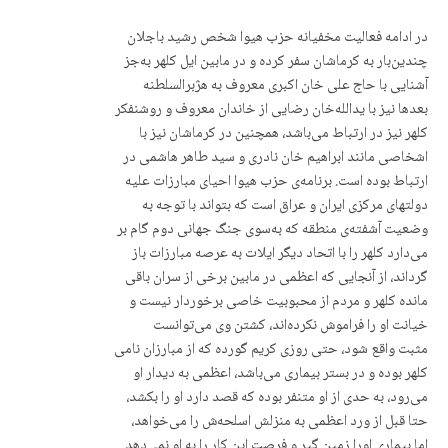
در ادامە فعالیت مخفیانە حزب هیوا شخص رشید باجلان
چندین‌بار بە کرماشان سفر کردە و در مابین ایل کلهر بەجز
آشنایی با حاج علی خان اکبری معروف بە هژبرالسلطنه
بعدها نیز با یداللە‌خان رضایی از خاندان معروف و روشنفکر
کلهر نیز در ارتباط می‌باشد، همچنین در کرماشان نیز با
اشخاصی مانند ابراهیم خان نادری و سید طاهر هاشمی در
ارتباط بودە است. برنامەی حزب هیوا احیای مبارزات علیە
دولتهای مرکزی ایران و عراق است کە بتواند با توجە به
وضعیت آشفتەی منطقە کە بەسوی جنگ جهانی دوم گام بر
می‌دارد کلهر را با اتحاد دیگر ایلات بە عرصە مبارزات باز
گرداند، از آنجایی کە اعظمی در مابین برخی از سران باقی
ماندە کلهر و مردم از محبوبیت خاصی برخوردار نیست و
خیانت او را فراموش نکردەاند، کشتن وی می‌توانست
مثبت واقع شود، حتی روزی کریم گوردە کە از مبارزان نامی
کلهر بودە و در بستر بیماری می‌باشد، اعظمی بە دیدار او
می‌رود، به حدی از او متنفر بودە کە قصد دارد او را بکشد،
حتا قبل از ورد اعظمی بە منزلش اسلحەش را می‌خواهد،
اما بیماری اورا زمین گیر و فرصت این کار را به او نمی‌دهد.