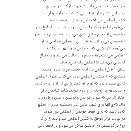
حزب هیوا خوب می‌داند کە جهت بازگشت روحیەی
مبارزاتی کلهر، نیاز به اقدامی شوک آمیز دارند و آن نیز
کشتن اعظمی می‌باشد؛ این پیشنهاد بە هژبر دادە
می‌شود، اما هژبر یکطرفە نمی‌پذیرد و خواستار اطلاع امیر
مخصوص از انجام چنین کاری می‌باشد، هژبر پیام را به امیر
مخصوص می‌رساند، اما قبادیان با جوابی سیاسی بە او
می‌گوید تنها کسی که در مقابل ما و کلهر است فقط
اعظمی می‌باشد. هژبر پیام را دریافت می‌کند و بە دنبال
فرصتی می‌باشد تا اعظمی رابە قتل‌برساند.
پیش از قتل اعظمی نیز امیر مخصوص بە میرزا محمد
مظفری کە از منشیان اعظمی بودە می‌گوید: میرزا، اعظمی
فردی بیسواد بود کە تو به او کمک کردی تا راه و چاره کارها
را بیابد، هرچە زودتر از او دور شوید. شاید قبادیان برای
حفظ افرادی کە سواد خواندن و نوشتن داشتن و ضرورت
ماندگاری آنها برای کلهر، چنین غیر مستقیم میرزا را مطلع
کردە باشد کە برای حفظ خودش از اعظمی دور شود.
در نهایت هژبر موفق بە کشتن اعظمی شد و بعد از آن تا
روز درگذشتش در خانقین ساکن می‌شود و در نجف دفن