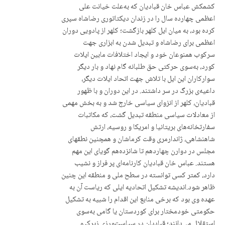
کشمکش عباس خان قبادیان کە بەعلت خیانت علی
اعظمی چهاردە سال را در زندان دیکتاتوری رضاشاه سپری
کردە بود، بە میان ایل کلهر بازگشت؛ کلهر از پادویی دوران
اعظمی برای رضاشاه و تبدیل شدن بە ابزاری جهت
سرکوب همنوعان خود و ایجاد اختلافات مابین ایلات
کورد، بەسوی حرکتی حق طلبانە گام نهاد و بار دیگر
سوارکاران این ایل با تلاش جهت اتحاد ایلات دیگر،
داعیەی بزرگ در سر داشتند. در این دوران و با ظهور
قبادیان، کلهر از انزوای سیاسی خارج شد و بە بخش مهمی
از معادلات سیاسی منطقە تبدیل گشت، کە مکاتبات
سفارتخانەهای بریتانیا و امریکا و روسیە، ارتش
شاهنشاهی، ژاندارمری وقت کرماشان و همچنین نطقهای
مجلس در دوارن چهاردهم تا شانزدەهم گویای این مهم
هستند.‌ عباس خان قبادیان کارنامەای پر فراز و نشیب
دارد، کمتر کسی توانسته در سطح ملی و منطقه این چنین
ظاهر شود.‌اندیشە تشکیل اتحادیە ایلی که ریاست آن بە
عهدە وی بود کە برخی منابع این اقدام را شبیە بە تشکیل
حکومتی خودمختار برای کوردستان یا گامی بەسوی
استقلال می‌دانند؛ قبادیان در سیاست‌ورزی زیرک و