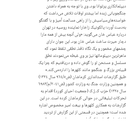
دیپلماتکاری پرتوانا بود، وی با توجە بە همراه داشتن
جنگجویانی زبدە اما بیشتر اوقات تلاش می‌داشت کە
خواستەهای‌سیاسیش را از راهی مسالمت آمیز و با گفتگو
بەدست آورد؛ پالکونیک زاخارا نمایندە روسیە در تهران
دربارە عباس خان می‌گوید: «ولی آنچە بیش از همه مارا
دچار حیرت ساخت عباس خان بود، این جوان دارای
چشمهای مخمور و یک نگاه نافذ، نطقی تلفظ نمود کە
ماهرترین دیپلوماتها نیز بر وی غبطه می‌نمودند نطق
مسلسل و مستحن او را گوش داده و دریافتیم کە چرا یک
قبیلەی بزرگ و جنگجو مانند کلهرها را ادارەمی‌کند.»
طبق گزارشات استانداری کرماشان (ش٩٦٤/٥ سال ١٣٢٤)
و همچنین وزارت جنگ بە وزارت کشور (ش٢٠٤١/م/٦٩٨٣
سال ١٣٢٥) حزب ک.ژ.ک (جمعیت احیای کورد) اقدام بە
تحرکات تبلیغاتی در حوالی کرماشان کردە است. در این
گزارشات بە همکاری کلهرها و بیعت امیر مخصوص اشارە
شدە است؛ همچنین در قسمتی از این گزارش از تردید
قلخانیها و گوران‌ها کە آنرا بە مشورت با سید شمس‌الدین
پیر و مرشد خود موکول کردە بودند، سخن بە میان آمدە