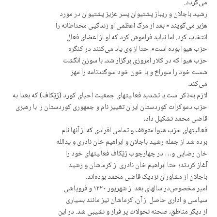
می‌گردد.
رشید باجلان و ریباز پشتیوان پسر عزیز پشتیوان در مورد
هژبر می‌گویند « بعد از مرگ اعظمی او زندگیی محتاطانە را
انتخاب کرد. اما نباید فراموش کرد کە او از اعضای فعال
حزب هیوا بودە است». حتا از وی یاد می‌کنند در کنگرە
حزب هیوا کە در کلار امروزی برگزار شد، با سوزن انگشت
شست خود را سوراخ و با خون خود سوگندنامە را مهر
می‌کند.
لازم بەذکر است با تشدید فعالیتهای جمعیت احیای کورد (ژێکاف) کە بعدا بە
حزب دموکرات کوردستان ایران تغییر نام و جمهوری کوردستان را با رهبری
قاضی محمد تشکیل داد،
فعالیتهای حزب هیوا متوقف و تمامی افرادی کە از آنها نام
بردە شد از جمله رشید باجلان و ابراهیم خان نادری و یداللە
خان رضایی و… در چهارچوب ژێکاف فعالیتهای خود را
آغاز کردند؛ حتا ابراهیم خان نادری از کرماشان و رشید
باجلان از مشاوران نزدیک قاضی محمد بودەاند.
امیر مخصوص‌در سال‏های بعد از شهریور ۱۳۲۰ و فروپاشی
سیاسی و اداری حاصل از آن، کرماشان نیز مانند بسیاری
از دیگر مناطق، صحنه تحولات پر فراز و نشیبی شد.‌ در این