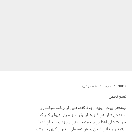
Home
فارسی
فلسفه و تاریخ
نعیم نجفی
نوشتەی پیش رویتان به ناگفتەهایی از برنامە سیاسی و
استقلال طلبانەی کلهرها از ارتباط با حزب هیوا و ک.ژ.ک تا
خیانت علی اعظمی و خوشخدمتی وی بە رضا خان کە با
تبعید و زندانی کردن بخش عمدەای از سران کلهر، خورشید