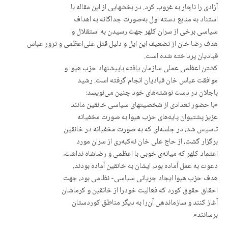
آزادی را ناچار بە غروب کرد. در بخشهایی از این مقالە با
استناد بە منابع دستە اول بەصورت جداگانە بە اهداف
سیاسی برخی از سران کلهر جهت رسیدن بە استقلال و
هدف رضا خان از تضعیف این ایل و دلیل قتل علی‌اعظمی و ترور عباس
قبادیان پرداختە شدە است.
کشتن اعظمی عملی سازمان یافتە باپیشنهاد حزب هیوا و
موافقت عباس خان قبادیان انجام گرفتە است. رشید
باجلان در دست نوشتەهای خود چنین می‌نویسد:
«با حضور تعدادی از شخصیتهای سیاسی خانقین مانند
عزیز پشتیوان پایەهای حزب هیوا بە صورت مخفیانە
تاسیس شد، در جلسەای کە بە صورت مخفیانە در خانقین
برگزار گشت، از حاج علی خان ئەکبەری از سران مورد
اعتماد کلهر کە میانەی خوبی با اعظمی و رضاشاه نداشت،
دعوت بە عمل آمادە بود، ایشان بە خانقین آمادە بودند،
هدف حزب هیوا ایجاد جریانی سیاسی- نظامی بود، جهت
احقاق حقوق کورد کە فعالیت خودرا از خانقین و کرماشان
آغاز کنند و سازماندهی آن‌را بە دیگر مناطق کوردستان
برسانند».