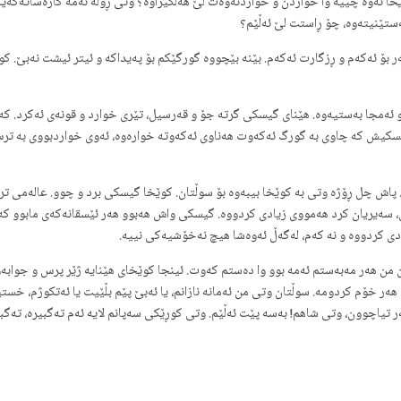
ا ئەوە چییە وا خواردن و خواردنەوەت لێ هەڵگیراوە؟ وتی ڕۆڵە ئەمە کارەساتەکەیە
ستێنیتەوە، چۆ ڕاستت لێ ئەڵێم؟
بۆ ئەکەم و ڕزگارت ئەکەم. بێنە بێچووە گورگێکم بۆ پەیداکە و ئیتر ئیشت نەبێ. کو
مجا بەستیەوە. هێنای گیسکی گرتە جۆ و قەرسیل، تێری خوارد و قونەی ئەکرد. کە ئ
یسکیش کە چاوی بە گورگ ئەکەوت هەناوی ئەکەوتە خوارەوە، ئەوی خواردبووی بە ترس د
 پاش چل ڕۆژە وتی بە کوێخا بیبەوە بۆ سوڵتان. کوێخا گیسکی برد و چوو. عالەمی تر
، سەیریان کرد هەمووی زیادی کردووە. گیسکی واش هەبوو هەر ئێسقانەکەی مابوو کە
ادی کردووە و نە کەم، لەگەڵ ئەوەشا هیچ نەخۆشیەکی نییە.
من هەر مەبەستم ئەمە بوو وا دەستم کەوت. ئینجا کوێخای هێنایە ژێر پرس و جوا
ر خۆم کردومە. سوڵتان وتی من ئەمانە نازانم، یا ئەبێ پێم بڵێیت یا ئەتکوژم، خستی
یاچوون، وتی شاهم! بەسە پێت ئەڵێم. وتی کوڕێکی سەپانم لایە ئەم تەگبیرە، تەگبی
ە و ئاشتی کردەوە، کوێخاشی خەڵات کرد و ناردیەوە بۆ ماڵی خۆی بە خۆی و بە گیسکی