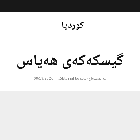
کوردیا
گیسکەکەی هەیاس
سەرنووسەران - Editorial board
·
08/13/2024