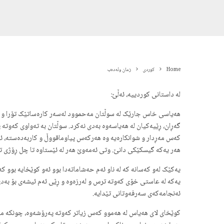
Home
کوردی
زمان وئەدەب
لە داستانی کوردییە، ئەڵێ:
هەیاسی خاس جارێک لە سوڵتان مەحموود لەسەر کارەساتێک تۆرا و خۆ
گەڕان، ڕێیەکیان لە هەیاسەوە بەدی نەکرد. سوڵتان بە تەواوی کەوتە پە
کەس مەڕدار و شوانکارەیە وە هەرکەس پیاوماقووڵ و کاربەدەستە، ئەبێ
هەر یەکە گیسکێکی دانێ. وتی ئەمەوێ هەر لە ئێستاوە تا چل ڕۆژی تر 
یەکێک لەو کەسانە کە لە ناو ئەم حەشاماتەدا بوو ئەو کوێخایە بوو 
یەکە لە عاستی خۆی کەوتە ترس و لەرزەوە و ڕێی ئەم ئیشەی بۆ بەدی 
ئەنجامەکەی سەرفەوتانی تێدایە.
کوێخای لای هەیاس لە هەموو کەس زیاتر کەوتە پەرۆشەوە، چونکە مەڕو