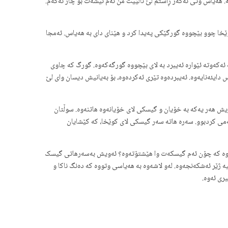
. هەیاس وتی ئەگەر ڕاستم لێ ناڵێیت من ئەم ئیشەت بۆ چار ئەکەم.
ێخا چوو بێچووە گورگێکی پەیدا کرد و هێنای دای بە هەیاس. ئەمجا
ەکەوتە ئێوارە ئەیبرد بە لای بێچووە گورگەکەوە. گورگ کە چاوی
ایئەنایەوە. ئەیبردەوە تێری ئەکردەوە، بۆ بەیانیش دیسان وای لێ
یش هەر یەکە بە خۆیان و گیسکی لای خۆیانەوە هاتنەوە. سوڵتان
می کردبوو. سەرە هاتە سەر گیسکی لای کوێخا، کە کێشایان
بەوە کە چۆن ئەم گیسکەت وا هێشتۆتەوە؟ ئەویش بەسەرهاتی گیسک
ە ژێر ئەشکەنجەوە. لەو لاشەوە بە هەیاسی وتووە کە دەنگ ناکا و
ری ئەوە.
ەوە.