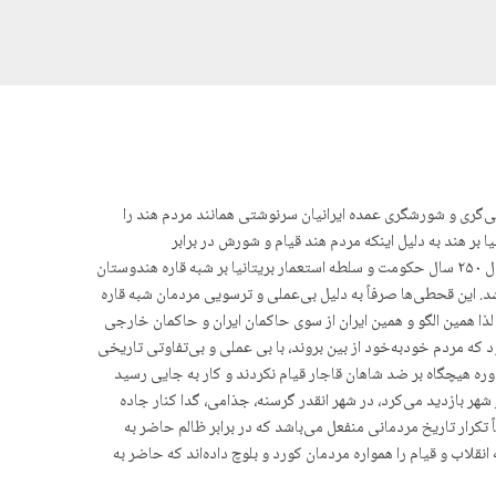
بی‌گری و شورشگری عمدە ایرانیان سرنوشتی همانند مردم هند را
 بر هند به دلیل اینکه مردم هند قیام و شورش در برابر
استعمارگران و اشغالگران انجام ندادند سیاست سرکوب و کنترل هندیان با بە گرسنگی کشاندن و قحطی کشاندن کشور هند (بریتیش راج) بود. آری، در طول ۲۵۰ سال حکومت و سلطه استعمار بریتانیا بر شبه قاره هندوستان
ن نفر از مردم آن سرزمین تلف شدند بر آنها واقع شد. این قحطی‌ها صرفاً به دلیل بی‌عملی و ترسویی مردمان شبه قاره
ا همین الگو و همین ایران از سوی حاکمان ایران و حاکمان خارجی
د که مردم خودبەخود از بین بروند، با بی‌ عملی و بی‌تفاوتی تاریخی
ه هیچگاه بر ضد شاهان قاجار قیام نکردند و کار به جایی رسید
ر بازدید می‌کرد، در شهر انقدر گرسنه، جذامی، گدا کنار جاده
دن مردم برای، بی‌برقی، تورم دقیقاً تکرار تاریخ مردمانی منفعل می‌باشد که در برابر ظالم حاضر به
نقلاب و قیام را همواره مردمان کورد و بلوچ دادەاند که حاضر به