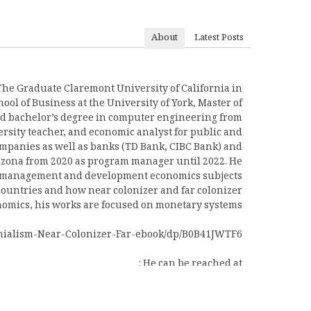
About
Latest Posts
The Graduate Claremont University of California in
 of Business at the University of York, Master of
d bachelor’s degree in computer engineering from
ersity teacher, and economic analyst for public and
mpanies as well as banks (TD Bank, CIBC Bank) and
izona from 2020 as program manager until 2022. He
t management and development economics subjects.
countries and how near colonizer and far colonizer
onomics, his works are focused on monetary systems.
nialism-Near-Colonizer-Far-ebook/dp/B0B41JWTF6
He can be reached at :
pejvak@kurdia.net