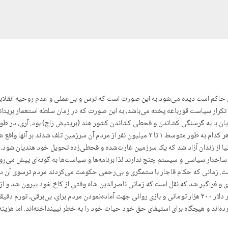
ران حاکم است دیده می‌شود به این صورت است که ترس و بی‌عملی و عدم روحیه انقلا
تکرار سیاست قورباغه پختە می‌باشد، به این صورت که در زمان سلطه استعمار بریتانیا
تحت ولایت بریتیش راج بیش از ۸ قحطی بزرگ و گرسنگی بزرگ که هر کدام به طور متوسط ۱ تا ۲ میلیو
ا از زندان آزاد شد که یک سرزمین غارت‌شده و قحطی‌زده تحویل خود هندیان شود. لذ
ر ساختار سیاسی و سیستم چنج ندارند لذا برنامه‌ها و سیاست‌ها به گونه‌ای پیش می‌رو
. زمانی که حکام قاجار با ستمگری و بی‌رحمی حکومت می‌کردند مردم ترسوی آن دور
فراگیر شد که نقل است که زمانی ناصرالدین شاه وقتی از کاخ خود بیرون شد و از شه
می‌دید که بعد از مدتی دیگر منصرف شد که از شهر بازدید کند. اخبار دلار ۴۰۰ هزار تومانی و بازی روانی جهت آمادەنمو
اند و هیچگاه برای استیفای حق خود حیات خود را به خطر نیینداخته‌اند. اما هزینه ا