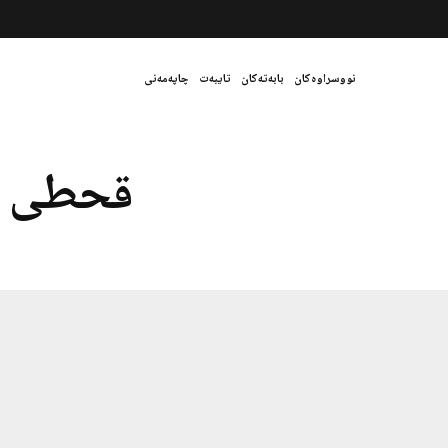
نووسراوەکان
بابەتەکان
تایبەت
چاپەمەنی
قحطی س