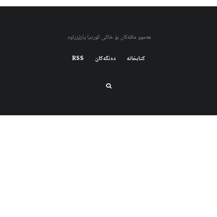
هەموو مافەکان بۆ خاکی کوردیا پارێزراوە.
کتابخانه
دەنگەکان
RSS