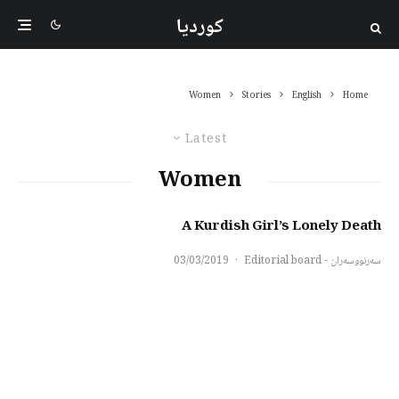
کوردیا
Women
Stories
English
Home
Latest
Women
A Kurdish Girl’s Lonely Death
سەرنووسەران - Editorial board
·
03/03/2019