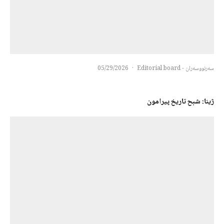
سەرنووسەران - Editorial board
·
05/29/2026
ژینا: شبح تاریخ پیرامون