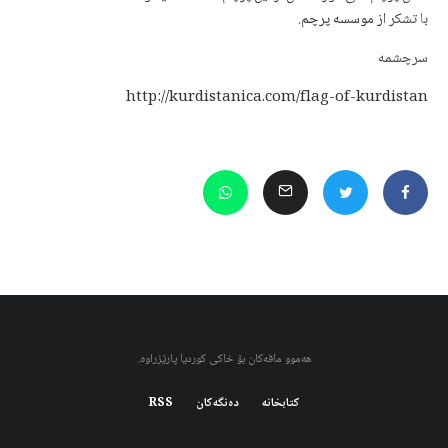
با تشکر
از موسسه پرچم
.
سرچشمه
http://kurdistanica.com/flag-of-kurdistan
هەموو مافەکان بۆ خاکی کوردیا پارێزراوە.
کتابخانه
دەنگەکان
RSS