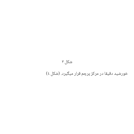
شکل
۳
خورشید دقیقا در مرکز پرچم قرار میگیرد.
(شکل ٤)