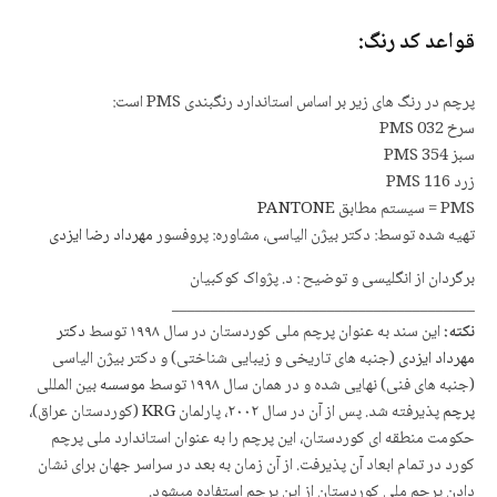
قواعد کد رنگ:
پرچم در رنگ های زیر بر اساس استاندارد رنگبندی PMS است:
سرخ PMS 032
سبز PMS 354
زرد PMS 116
PMS = سیستم مطابق
PANTONE
تهیه شده توسط: دکتر بیژن الیاسی،
مشاوره: پروفسور
مهرداد رضا ایزدی
برگردان از انگلیسی و توضیح : د. پژواک کوکبیان
_______________________________________
نکته:
این سند به عنوان پرچم ملی کوردستان در سال ١٩٩٨ توسط
دکتر
مهرداد ایزدی
(جنبه های تاریخی و زیبایی شناختی) و دکتر بیژن الیاسی
(جنبه های فنی) نهایی شده و در همان سال ١٩٩٨ توسط
موسسه
بین المللی
پرچم
پذیرفته شد.
پس از آن در سال ٢٠٠٢، پارلمان
KRG
(کوردستان عراق)،
حکومت منطقه ای کوردستان، این پرچم را به عنوان استاندارد ملی پرچم
کورد در تمام ابعاد آن پذیرفت.
از آن زمان به بعد در سراسر جهان برای نشان
دادن پرچم ملی کوردستان از این پرچم استفاده میشود.