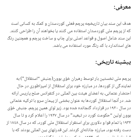
معرفی:
هدف این سند بیان تاریخچه پرچم فعلی کوردستان و کمک به کسانی است
که از پرچم ملی کوردستان استفاده می کنند یا بخواهند آن را طراحی کنند.
این سند شامل اصول و قواعد اصلی برای چاپ و ساخت پرچم و همچنین رنگ
های استاندارد با کد رنگ مورد استفاده می باشد.
پیشینه تاریخی:
پرچم ملی نخستین بار توسط رهبران خۆی بوون(جنبش “استقلال”) به
نمایندگی از کوردها، در مبارزه خود برای استقلال از امپراطوری در حال
احتضار عثمانی،
به اعضای هیئت بین المللی در کنفرانس صلح پاریس ارائه
شد. در آنجا استقلال کوردها به عنوان بخشی از پیمان سرو با ترکیه عثمانی
در سال ١٩٢٠ در قرارداد گنجانده شدە بود. زیر لوای همین پرچم، جنبش خۆی
بوون اولین “حکومت کورد در تبعید” در سال ١٩٢٧ را اعلام کرد و تا سال
١٩٣٢ با تمام قوا و دلاوری برای استقرار استقلال ملی کورد، که در سال ١٨٤٨ از
دست رفته بود، مبارزه جانانەای کردند. این قدرتهای بین المللی بودند که با