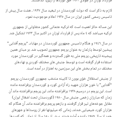
قرارداد لوزان در جولای ١٩٢٣ حق کوردها را زیرپا گذاشتند.
لازم به ذکر است که دولت کوردستان در تبعید سال ۱۹۲۷ ، هشت سال پیش از
تاسیس رسمی کشور ایران در سال ۱۹۳٥ اعلام موجودیت نمود.
این مساله حائز اهمیت است که ترکیه عثمانی کشور متفاوتی از جمهوری
ترکیه میباشد که ٤ ماه پس از قرارداد لوزان در اکتبر سال ١٩٢٣ تشکیل شد.
در سال ١٩٤٦ و هنگام تاسیس جمهوری کوردستان در مهاباد، “پرچم آفتابی”
پیشین توسط پارلمان به عنوان پرچم جمهوری تصویب شد.
بر مبنای همین
پیشینه تاریخی، پرچم ملی به طور گسترده و همەگیر در کوردستان مورد
استفاده قرار گرفته است و توسط جنبش های مختلف کوردی و نهادهای
مختلف در تمام بخش های این سرزمین به اهتزاز در آمده است.
از جنبش استقلال خۆی بوون تا کابینه منتخب جمهوری کوردستان، پرچم
“آفتابی” با خون هزاران شهید راه آزادی کورد و کوردستان برفراشته مانده
است.
این پرچم در درسیم ١٩٣٨ برافراشته ماند، این پرچم برافراشته ماند آن
زمان که مبارزان زخمی جنبش سال ١٩٨٠ (کوردستان تحت اشغال ایران)
مقابل جوخەهای تیر قرار گرفتند و بازهم پرچم برافراشته ماند، آن هنگام که
هزاران کورد شیمیایی شدند، ز
مانی که میلیونها نفر از روستاها و شهرهای
خود از سال ١٩٨٩ رانده و آواره شدند. بیش از ١٥٠ سال از زمانی که کوردها