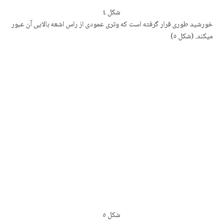
شکل
٤
خورشید طوری قرار گرفتە است که وتری عمودی از راس اشعه بالایی آن عبور
میکند.
(شکل ٥)
شکل
٥