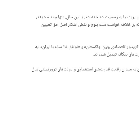
، پاکستان و بریتانیا به رسمیت شناخته شد. با این حال، تنها چند ماه بعد،
ی که بر خلاف خواست ملت بلوچ و نقض آشکار اصل حق تعیین
از آن زمان، ملت بلوچ زیر سلطه سه رژیم سرکوبگر (ایران، پاکستان و افغانستان) قرار گرفته است. در دهه‌های اخیر، چین نیز با قراردادهای استعماری نظیر «کریدور اقتصادی چین–پاکستان» و «توافق ۲۵ ساله با ایران»، به
های بیگانه تبدیل شده‌اند.
 به میدان رقابت قدرت‌های استعماری و دولت‌های تروریستی بدل