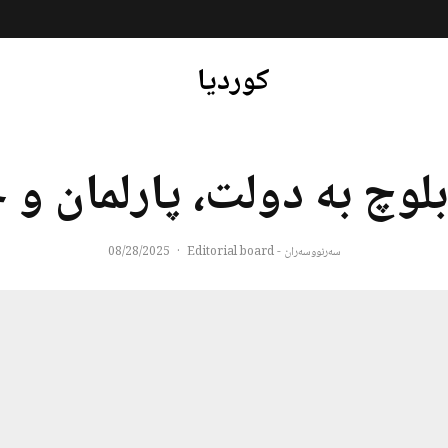
کوردیا
وچ به دولت، پارلمان و ج
سەرنووسەران - Editorial board
·
08/28/2025