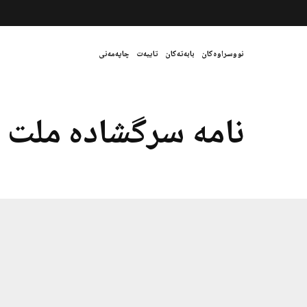
نووسراوەکان
بابەتەکان
تایبەت
چاپەمەنی
نامه سرگشاده ملت بل