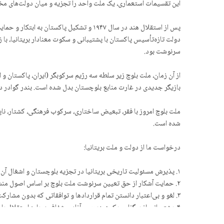
این تقسیمات استعماری، یک ملت واحد را تجزیه و میان دولت‌های مخ
پس از استقلال هند در سال ۱۹۴۷ و تشکیل پا
دولت تازه‌تأسیس پاکستان با پشتیبانی و سکوت معنادار بریتانیا، 
سرنوشت بود.
بازیگر جدیدی در غارت منابع بلوچستان بدل شده است. بندر گوادر در
ملت بلوچ امروز با فقر، تبعیض ساختاری، سرکوب فرهنگی، کشتار، نا
شده است.
درخواست ما از دولت و ملت بریتانیا:
۱. پذیرش مسئولیت تاریخی بریتانیا در تجزیه بلوچستان و اشغال آن توسط پاکستان، ایران و افغانستان۰
۲. حمایت آشکار از حق تعیین سرنوشت ملت بلوچ بر اساس اصول منشور سازمان ملل و اعلامیه حقوق مردمان بومی.
۳. لغو و بی‌اعتبار دانستن تمام قراردادها و توافقاتی که بدون مشارکت ملت بلوچ درباره سرزمین و منابع بلوچستان بسته شده است.
۴. پشتیبانی از برگزاری یک همه‌پرسی آزاد و شفاف درباره استقلال بلوچستان تحت نظارت سازمان ملل.
۵. همراهی جامعه مدنی و پارلمان بریتانیا در محکوم کردن جنایات پاکستان، ایران و هم‌پیمانان آنها علیه ملت بلوچ.