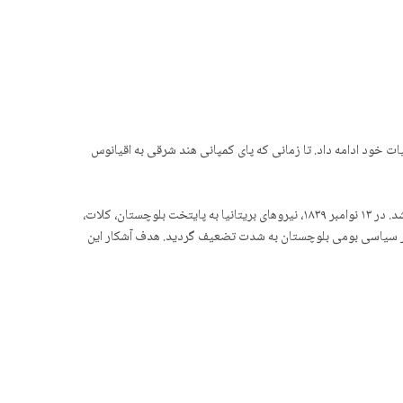
خود ادامه داد. تا زمانی که پای کمپانی هند شرقی به اقیانوس
در قرن نوزدهم و در چارچوب رقابت‌های استعماری موسوم به «بازی بزرگ» میان امپراتوری بریتانیا و روسیه تزاری، بلوچستان به قربانی این کشاکش بدل شد. در ۱۳ نوامبر ۱۸۳۹، نیروهای بریتانیا به پایتخت بلوچستان، کلات،
اقتدار سیاسی بومی بلوچستان به شدت تضعیف گردید. هدف آشکار این