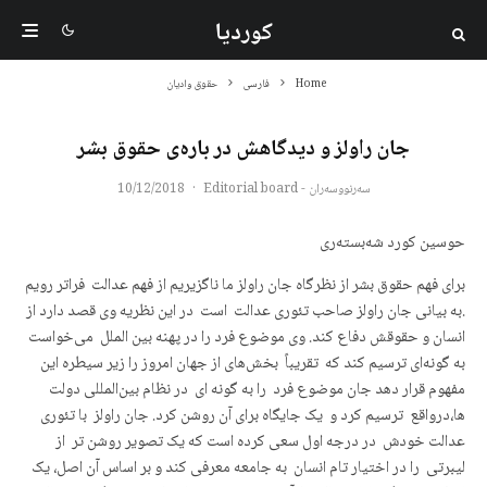
کوردیا
Home
فارسی
حقوق وادیان
جان راولز و دیدگاهش در بارەی حقوق بشر
سەرنووسەران - Editorial board
·
10/12/2018
حوسین کورد شەبستەری
برای فهم حقوق بشر از نظرگاه جان راولز ما ناگزیریم از فهم عدالت فراتر رویم
.بە بیانی جان راولز صاحب تئوری عدالت است در این نظریه وی قصد دارد از
انسان و حقوقش دفاع کند. وی موضوع فرد را در پهنه بین الملل می‌خواست
به گونه‌ای ترسیم کند که تقریباً بخش‌های از جهان امروز را زیر سیطرە این
مفهوم قرار دهد جان موضوع فرد را به گونه ای در نظام بین‌المللی دولت
ها،در‌واقع ترسیم کرد و یک جایگاه برای آن روشن کرد. جان راولز با تئوری
عدالت خودش در درجه اول سعی کرده است که یک تصویر روشن تر از
لیبرتی را در اختیار تام انسان به جامعه معرفی کند و بر اساس آن اصل، یک