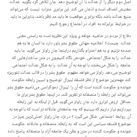
اصل دوم دیگر را از عدالت با آن توضیح ‌دهد جان تلاش کرد بگوید عدالت
معنیش انصاف است و اذعان می کند این برابری منزلت نیست که می‌تواند
منبع عدالت باشد بلکه برابر ی موقعیت ها باید مد نظر باشد، بنابراین ما باید
در شرایط برابرانه به افراد در اجتماع رجوع کنیم.
دفاع از مردم در حاشیه مولفه ی ویژه این نظریه است به راستی معنی عدالت چیست؟ اعلامیه جهانی حقوق بشر باور دارد ما انسان ها به هم صدمه نزنیم و به هم احترام بگذاریم دراینجا جان راولز می‌گوید ما باید عدالت را به شکل اجتماعی خودش نگاه کنیم،وی در متن ساختارهایی که جامعه را شکل می‌بخشد با توجە بە آن عدالت را به شکل عدالت اجتماعی توضیح می‌دهد. راولز می‌خواهد مفهوم حقوق بشر را در قالب عدالت تئوریزه کند مهمترین موضوع از نظر فلسفه لیبرال توضیح و تبیین رابطه حکومت شونده و حکومت کننده است که آن را لیبرال دموکراسی می‌نامیم حقوق بشر می‌تواند این رابطه را منصفانه تر تقریر کند، در اینجا حقوق بشر برای ما حداقل ارزش ابزاری دارد جان راولز می‌گوید قبل از اینکه به این رابطه بپردازیم نیاز داریم که ببینیم که چه جامعه‌ای عادلانه تر است که با توجە بە آن روابط اجتماعی شکل می‌گیرد ؟ در نزد جان راولز اصلی‌ترین چیز در موضوع فلسفه سیاسی این است کە به رابطه منصفانه و عادلانه حکومت شونده و حکومت کننده در متن و بطن یک جامعه آزاد یا منصفانه پاسخ داده شود. راولز باور دارد اساس آزادی انسان یک جامعه سالم است که در آن نهاد ها، باز، آزاد و دموکراتیک به لحاظ لیبرال هستند.شکل گیری جامعه در مفهوم غربی قضیه از طریق نظریه قرارداد اجتماعی می‌تواند قابل تعریف باشد لذا هابز می‌گفت در جامعه پیش مدرن ، جامعه وجود ندارد چون نظم اجتماعی وجود ندارد،افراد در این جامعه آزاد هستند و جایی که در آن زندگی می‌کنند دارای نظم طبیعی است و در این نظم طبیعی موفقیت باکسی است که قدرتمندتر یا خلاق تر است در این نظم هرچقدر هم آزاد باشیم نمی‌توانیم خودمان و خانواده هایمان را حمایت کنیم چون تعاملی میان ما و دیگران صورت نمی گیرد،زیرا نظم طبیعی یا نظم هرج و مرج است، یعنی قانون جنگل حکمفرما است هابز می‌گوید در شرایط طبیعی همه آزاد هستند مانند حیوانات در جنگل، ولی این‌ها آسایش و آرامش ندارند بنابر این افراد آزادی خودشان را محدود می‌کنند بە تقریری ترس از مرگ و خشونت دارند لذا بخشی از آزادی خودشان را به سود یک نظم طبیعی تفویض می‌کنند برای اینکە با‌نظم است که مفهوم جامعه شکل می‌گیرد، و در این فرآیند رضایت خود افراد است که جامعه را شکل می بخشد.ما در اینجا نمی‌توانیم بگویم جامعه از فرد به وجود آمده است چرا کە این فرد است که آزادانه بخشی از آزادی خودش را محدود می‌کند تا جامعه توانایی شکل گیری پیدا کند. قوه حاکمیت دولت سرچشمه اش در حاکمیت افراد قرار دارد یعنی فرد حاکمیت را به دولت تفویض می‌کند ترس از مرگ و خشونت باز آن‌ها را وادار به عقلانیت می‌کند کە بخشی از آزادی خودشان را واگذار کنند به کسی که در جامعه طبیعی آن‌ها را مورد حمایت قرار دادە است. جان راولز می‌گوید جامعه مکانیکال هابز فاقد روح است در این جامعه ما نمی‌توانیم یک حقوق بشر را تعریف کنیم که به حفاظت از حقوق انسانی بپردازد چون همه چیز بر اساس منافع فردی صورت می‌گیرد. باید خاطر نشان کرد کە راولز محتملا از آرای آگوستین نیز متأثر بوده است راولز می‌گوید نگاه کنید حتی در نظام طبیعی که افراد زندگی می‌کنند و دارای اختیار آزاد هستند اینگونه نیست که هابز می‌گوید وقتی آن‌ها در حالت طبیعی هستند انسان‌ها نیمه حیوانی و نیمه انسانی هستند و وقتی که طی قرارداد اجتماعی به جامعه شکل می‌بخشند آن انسانیت شان شکوفا می‌شود جان راولز می‌گوید نه نه اینطور نیست. در اینجا در نزد راولز فروغ اندیشە ژان ژاک روسو جدی‌تر است و همچنین این مهم را در نظریات پیش مدرن سن آگوستین می توانیم جستجو کنیم یا از سمتی هم حتی می توان جلوە آن رڵ در نظم طبیعی مشاهدە کرد لذا در جایی که نظم وجود ندارد در این بی نظمی افراد هنوز ظرفیت و توانایی اخلاقی و عقلانی دارند که خودشان را به عنوان انسان بشناسند و نیز هم نوعانشان را هم در چهره انسان ببینند بنابراین آنچه افراد را در حالت طبیعی بر می انگیزاند تا بخشی از آزادی خودشان را با رضایت کامل، صرف نظر کنند. علت این انگیزش برای این است کە آنها یک هدف ایدەآل دارند و می‌خواهند یک جامعه عادلانه تاسیس کنند. لذا بهتر است بگویم نظمی بر اساس یک احساس عدالت خواهی شکل می گیرد که در متن هویت انسان‌ها قرار گرفته باشد.جان راولز می‌گوید فرد فرد انسان‌ها حتی در فضای طبیعی فقط به منافع خودشان فکر نمی‌کنند بلکه آن‌ها هویت انسانی دارند که اساساً با اخلاقی اندیشیدن اجین شده است پس آن چیزی که انسان ها را تشویق می‌کند که وارد قرار داد ها شوند فقط از روی اصالت منفعت و سود آوری نیست بلکە آن چیزی که انسان را تحریک می‌کند یک حس اخلاقی است. به بیانی جان راولز مدینه فاضله قابل اجرا را به ما معرفی می کند. وی به ما توصیه می‌کند شکل‌گیری نظم یا جامعه را محدود نکنیم به آن چیزی که انسان‌ها را برانگیخته است تا برای حفاظت از خودشان دورهم جمع شوند و یک جامعه را به وجود آورند جان راولز این قضیه را نمی‌پذیرد و می‌گوید هر چند انسان‌ها از نظم طبیعی یا شرایط طبیعی برخوردارند لذا می‌توانند از خودشان دفاع کنند و این دفاع نیز مشروع است و بعد به این نتیجه می‌رسد که تمام امتیازهای مثبتی کە انسان‌ها در شرایط طبیعی دارند این است کە آنها درواقع در معرض خطر مرگ هستند به همین خاطر به صورت محافظه کارانه و مصلحت طلبانه عقل خودشان را استفاده می‌کنند و بعد آزادی خودشان را محدود می‌کنند و آن را به یک حاکم می‌دهند و بنابر این جامعه را شکل می‌بخشند اما در اندیشە راولز این خطاست. وی می گوید لذا آنچه که افراد را تحریک می‌کند که بخشی از آزادی خودشان را محدود کنند یک احساس عمیق اخلاقی است که در درون انسان قرار دارد این را قالب لیبرال های اولیه و کلاسیک مثل چالز تیلور به آن اذعان دارند و می‌گوید انسان در ذات و فطرت خودش اخلاق گراست و در جوهر و نهاد خودش به یاد و فکر هم نوعانش است. راولز می‌گوید ما فرض می‌گیریم انسان‌ها در شرایط طبیعی هستند و یک نوع قرارداد اجتماعی را باهم منعقد می‌کنند وقتی که انسان از آن احساس عمیق اخلاقی برانگیخته می‌شود خواستار یک جامعه عادلانه است لذا یک گفتگو را آغاز می‌کند افراد با تعهد اخلاقی دور هم جمع می‌شوند و تصمیم می‌گیرند انتخاب کنند انتخابی بر اساس رضایت کامل و این رضایت هم آن گونه نبوده است که از آن نفعی ببرند بلکه می‌خواهند فداکاری کنند برای حفظ و حراست اصول اخلاقی، و تمام تصمیماتی که آن‌ها می‌گیرند در اینجا صحیح و عادلانه است چراکه این تصمیمات و انتخاب ها از روی رضایت کامل خود آن‌ها سرچشمه می‌گیرد ریشه آن در اراده ی آنهاست این تصمیمات از طریق تعامل متقابل ظاهر می‌شود به همین دلیل انتخاب افراد برای تعریف یک جامعه عادلانه جهان شمول است جهانشمولی، که از طریق رضایت سنجیده ی افراد نضج یافته است ، این تصمیمات اجماعی هستند و همه بر آن توافق دارند در اینجا هر آنچه افراد انجام می‌دهند منجر به عدالت می‌شود البته باید نظریه هابز و اخلاق کانتی را نیز در این شرایط مورد توجه قرار داده شود جان راولز می‌گوید برای رسیدن به یک گفتمان که هدفش رسیدن به یک فرمول عدالت اجتماعی است ما باید اندیشه هابزی را از وجود خودمان جدا کنیم تا آن نقاب کنار برود و وقتی آن نقاب کنار رفت ما به هدف نهایی خواهیم رسید . نقاب غفلت در‌واقع نیازی است در گفتمان پیرامون حقوق بشر و مباحث مرتبط با عدالت اجتماعی ، بنابراین آنچه از گفتگوهای مبتنی بر نقاب غفلت بیرون می‌آید یک نوع گفتمان درست و دقیق است که هیچ گونه تمایز و تفاوت و محاسبه منافع فردی…. نمی‌تواند به آن آسیب برساند در این شرایط افراد خود را به چیزی متعهد می‌کنند . آن تعهد چیست؟ آن تعهدی که از درون نقاب غفلت در گفتگوهای اولیه صورت می‌گیرد تعهد به خیر های اولیه انسانی است ما پنج خیر اولیه داریم به عنوان نمونه دو مورد از آن‌ها به این قرار است 1- ما بیاییم تصدیق کنیم همه انسان‌ها از برابری کامل در اختیاراتشان برخوردارند.2-آزادی به انصاف ختم می‌شود ما باید این واژه‌ها را بسازیم که سرچشمه آن اخلاق بشر است چون همه چیز ساخته دست انسان است پس ما نیاز به ساخت های جدید داریم مفاهیم عالی را باید ساخت . وقتی افراد می‌آید و منافع خودشان را پشت نقاب غفلت قرار می‌دهند و برآن خط بطلان می‌کشند و خودشان را فدای فرمولیزه کردن حقایق اجتماعی می‌کنند و به دلیل احساسات عمیق اخلاقی که دارند این انسان‌ها ریزونبل می‌شوند ریزوزبل بودن با عاقل بودن فرق دارد در نظر جان راولز عاقل ، رشنال است ولی یکی منطقی است که ریزونبل است معنی عاقل بودن و منطقی بودن چیست؟ اگر شما عاقل باشید سعی می‌کنید همه چیز را برای خودتان بخواهید یعنی همان حالت طبیعی است و باارزیابی در پی سود بیشتر بردن هستند بنابراین بحث عاقل بودن بحث منافع سنجی است پس عاقل ها برای مردم خسارت و آسیب تولید می‌کنند عاقل بودن یک مفهوم اجتماعی نیست بلکه انفرادی است وقتی همه از مقداری از عقلانیت خود عقب نشینی می‌کنند منطقی می‌شوند به نفع جمع،به واقع فهم عقلایی ما به همدیگر وصل می‌شود و این شما و من هستیم کە، ما می‌شویم لذا ما از عقلانیتی پیروی می‌کنیم که بر کل روابط اجتماعی به شکلی عادلانه حکومت می‌کند پس با اخلاقی شدن نسبت به اطرافمان و به فکر خود و هم به فکر فقیران یا دیگران بودن در این بستر ما به یک اجماع می‌رسیم لذا ما نوعی اجماع را پیدا می‌کنیم که برای این اجماع هم پوشی دارد در نتیجه ما از یک نوع عقل عمومی تبعیت می‌کنیم . بنابراین عقلانیتی که باید بر فضای عمومی جامعه حاکم باشد عقلی است که توسط همه ساخته شده است لذا ما انگیخته می‌شویم از یک احساس عمیق انسانی به دور از تظاهر و بدور از نقاب ریاکاری باهم جمع می‌شویم منافع شخصیمان را کنار می‌گذاریم این خود باعث می‌شود در این شرایط ما منطقی شویم بعد از آن می‌توانیم به عقلانیت اجتماعی تعریف شده ای برسیم و در اینجا می‌توانیم بگویم چه چیزی عدالت است. این فرجام نظریه جان راولز است جان راولز می‌گوید عدالت 2 فرمول دارد یکی این است که می بایستی از برابری آزادی برخوردار باشد پایه دوم نیز اصل تمایز در جمع است بنابراین منصف باشیم نه عادل، ما باید بیشتر دست ناامید و فقیر.. را بگیریم. و بدینسان است که جامعه عادلانه توسط افراد ساخته شود. به نظر جان راولز روابط بین الملل در‌واقع میان ملل نیست روابط میان ملل است لذا وی پیشنهاد می‌کند ما باید عظیمت کنیم از روابط میان دول به سمت شکل‌گیری روابط میان مردم برویم و مردم کسانی هستند که از اصول عدالت پیروی می‌کنند یعنی انسان‌هایی که آزادی خواه هستند و با استعانت از یک ندای اخلاقی بسیار عمیق میان منافع شخصی خودشان، صرف نظر می کنند و با عقلانیتی تأمل بر انگیز عدالت را فرمولیزه کرده و بیان می‌دارند این عدالت در پناه آزادی‌های بنیادی انسان‌ها را تحقق می یابد حتی یک فرمول برای دفاع از ستم دیدگان ایجاد می‌کنند مردم ها ، آزادی خواه و لیبرال هستند و لیبرال ها مدافع حقوق مظلومان هستند این مردم آزادی خواه بر پایه ی اخلاق نه بر اساس سود شخصی عمل می‌کنند یعنی بر اساس خود مختاریشان فرمول عدالت خودشان را بیان میدارند .در اینجا ما اصول سنتی بین الملل را دوباره باز تفسیر و بازبینی می‌کنیم بە بیانی نقش اصلی را لیبرال ها دارند چون آن‌ها حاکمیتشان محصول اراده مردم است و دیدگاه آن‌ها بازتاب دهنده دیدگاه‌های مردم است آن‌ها صلح دوست و آزاده اند و با گفتگو همه چیز را حل می‌کنند مثل اتحادیه اروپا بنابراین اتحادیه های لیبرال صلح جو هستند ما با کشور هایی که حتی کم لیبرال هستند با تجارت و ارتباط،ک