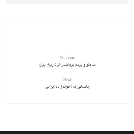
کورد: کوتولۀ سیاسی و غولهای رویایی
Previous
شاملو و پرده برداشتن از تاریخ ایران
Next
پاسخی به آخوندزاده ایرانی