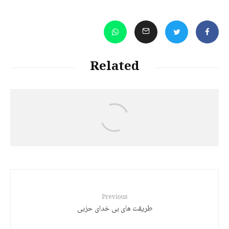
Related
د. هێرش قادری
کورد: کوتولۀ سیاسی و غولهای رویایی
Previous
طریقت های بی خدای حزبی