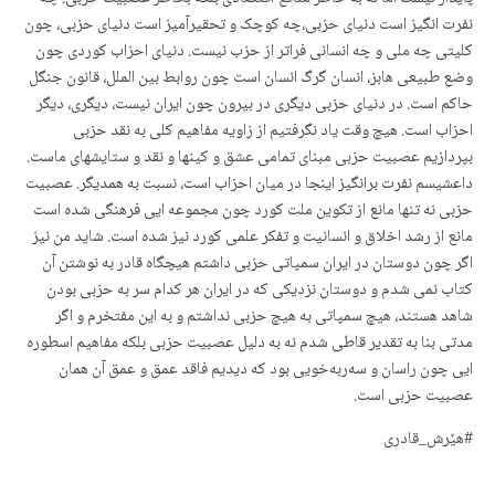
نفرت انگیز است دنیای حزبی،چه کوچک و تحقیرآمیز است دنیای حزبی، چون
کلیتی چه ملی و چه انسانی فراتر از حزب نیست. دنیای احزاب کوردی چون
وضع طبیعی هابز، انسان گرگ انسان است چون روابط بین الملل، قانون جنگل
حاکم است. در دنیای حزبی دیگری در بیرون چون ایران نیست، دیگری، دیگر
احزاب است. هیچ وقت یاد نگرفتیم از زاویه مفاهیم کلی به نقد حزبی
بپردازیم عصبیت حزبی مبنای تمامی عشق و کینها و نقد و ستایشهای ماست.
داعشیسم نفرت برانگیز اینجا در میان احزاب است، نسبت به همدیگر. عصبیت
حزبی نه تنها مانع از تکوین ملت کورد چون مجموعه ایی فرهنگی شده است
مانع از رشد اخلاق و انسانیت و تفکر علمی کورد نیز شده است. شاید من نیز
اگر چون دوستان در ایران سمپاتی حزبی داشتم هیچگاه قادر به نوشتن آن
کتاب نمی شدم و دوستان نزدیکی که در ایران هر کدام سر به حزبی بودن
شاهد هستند، هیچ سمپاتی به هیچ حزبی نداشتم و به این مفتخرم و اگر
مدتی بنا به تقدیر قاطی شدم نه به دلیل عصبیت حزبی بلکه مفاهیم اسطوره
ایی چون راسان و سەربەخویی بود که دیدیم فاقد عمق و عمق آن همان
عصبیت حزبی است.
#هێرش_قادری