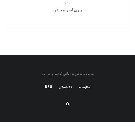
Next
راز پیامبر اوجالان
هەموو مافەکان بۆ خاکی کوردیا پارێزراوە.
کتابخانه
دەنگەکان
RSS