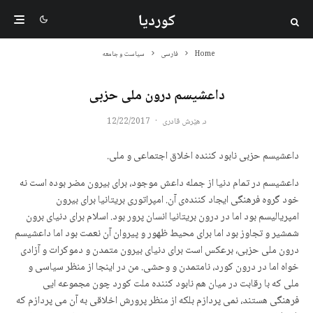
کوردیا
Home
فارسی
سیاست و جامعه
داعشیسم درون ملی حزبی
د. هێرش قادری
·
12/22/2017
داعشیسم حزبی نابود کننده اخلاق اجتماعی و ملی.
داعشیسم در تمام دنیا از جمله داعش موجود، برای بیرون مضر بوده است نه
خود گروه فرهنگی ایجاد کنندەی آن. امپراتوری بریتانیا برای بیرون
امپریالیسم بود اما در درون بریتانیا انسان پرور بود. اسلام برای دنیای برون
شمشیر و تجاوز بود اما برای محیط ظهور و پیروان آن نعمت بود اما داعشیسم
درون ملی حزبی، برعکس است برای دنیای بیرون متمدن و دموکرات و آزادی
خواه اما در درون کورد، نامتمدن و وحشی. من در اینجا از منظر سیاسی و
ملی که با رقابت در میان هم نابود کننده ملت کورد چون مجموعه ایی
فرهنگی هستند، نمی پردازم بلکه از منظر پرورش اخلاقی به آن می پردازم که