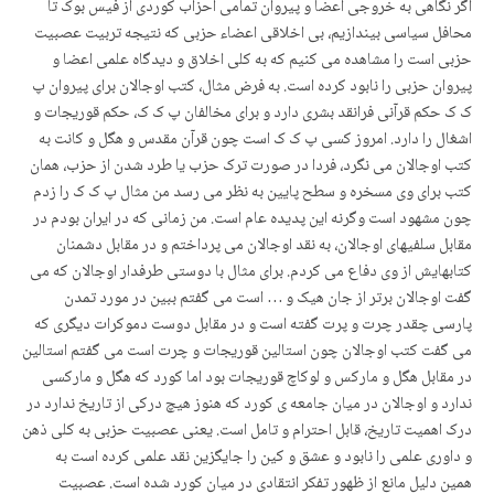
اگر نگاهی به خروجی اعضا و پیروان تمامی احزاب کوردی از فیس بوک تا
محافل سیاسی بیندازیم، بی اخلاقی اعضاء حزبی که نتیجه تربیت عصبیت
حزبی است را مشاهده می کنیم که به کلی اخلاق و دیدگاه علمی اعضا و
پیروان حزبی را نابود کرده است. به فرض مثال، کتب اوجالان برای پیروان پ
ک ک حکم قرآنی فرانقد بشری دارد و برای مخالفان پ ک ک، حکم قوریجات و
اشغال را دارد. امروز کسی پ ک ک است چون قرآن مقدس و هگل و کانت به
کتب اوجالان می نگرد، فردا در صورت ترک حزب یا طرد شدن از حزب، همان
کتب برای وی مسخره و سطح پایین به نظر می رسد من مثال پ ک ک را زدم
چون مشهود است وگرنه این پدیده عام است. من زمانی که در ایران بودم در
مقابل سلفیهای اوجالان، به نقد اوجالان می پرداختم و در مقابل دشمنان
کتابهایش از وی دفاع می کردم. برای مثال با دوستی طرفدار اوجالان که می
گفت اوجالان برتر از جان هیک و … است می گفتم ببین در مورد تمدن
پارسی چقدر چرت و پرت گفته است و در مقابل دوست دموکرات دیگری که
می گفت کتب اوجالان چون استالین قوریجات و چرت است می گفتم استالین
در مقابل هگل و مارکس و لوکاچ قوریجات بود اما کورد که هگل و مارکسی
ندارد و اوجالان در میان جامعه ی کورد که هنوز هیچ درکی از تاریخ ندارد در
درک اهمیت تاریخ، قابل احترام و تامل است. یعنی عصبیت حزبی به کلی ذهن
و داوری علمی را نابود و عشق و کین را جایگزین نقد علمی کرده است به
همین دلیل مانع از ظهور تفکر انتقادی در میان کورد شده است. عصبیت