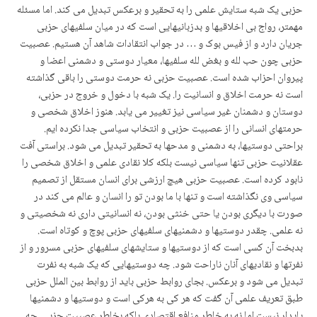
حزبی یک شبه ستایش علمی را به تحقیر و برعکس تبدیل می کند. اما مسئله
مهمتر، رواج بی اخلاقیها و بدزبانیهایی است که در میان سلفیهای حزبی
جریان دارد و از فیس بوک و … در جواب انتقادات شاهد آن هستیم. عصبیت
حزبی چون حب لله و بغض لله سلفیها، معیار دوستی و دشمنی اعضا و
پیروان احزاب شده است. عصبیت حزبی نه حرمت دوستی را باقی گذاشته
است نه حرمت اخلاق و انسانیت را. یک شبه با دخول و خروج در حزبی،
دوستان و دشمنان غیر سیاسی نیز تغییر می یابد. هنوز اخلاق شخصی و
حرمتهای انسانی را از عصبیت حزبی و انتخاب سیاسی جدا نکرده ایم.
براحتی دوستیها، به دشمنی و مدحها به تحقیر تبدیل می شود. براستی آفت
عقلانیت حزبی تنها سیاسی نیست بلکه کلا نقادی علمی و اخلاق شخصی را
نابود کرده است. عصبیت حزبی هیچ ارزشی برای انسان مستقل از تصمیم
سیاسی وی نگذاشته است و تنها با ما بودن تو را انسان و عالم می کند در
صورت با دیگری بودن یا حتی خنثی بودن، نه انسانیتی داری نه شخصیتی و
نه علمی. چقدر دوستیها و دشمنیهای سلفیهای حزبی پوچ و کوتاه است.
بدبخت آن کسی است که از دوستیها و ستایشهای سلفیهای حزبی مسرور و از
نفرتها و نقادیهای آنان ناراحت شود. چه دوستیهایی که یک شبه به نفرت
تبدیل می شود و برعکس. بجای روابط حزبی باید از روابط بین الملل حزبی
طبق تعریف علمی آن گفت که هر کی به هرکی است و دوستیها و دشمنیها
پایدار نیست اما نه به خاطر منافع اقتصادی بلکه بخاطر عصبیت حزبی. چه