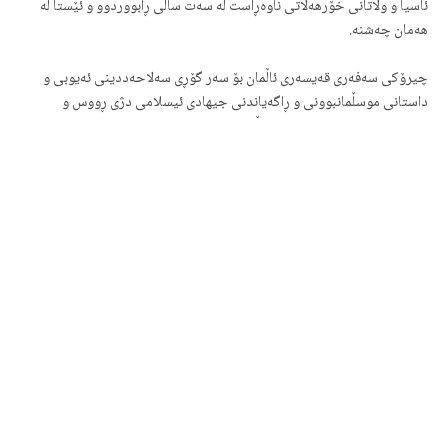
ئاسیا و وڵاتانی خۆرهەڵاتی ناوەڕاست لە سەت ساڵی ڕابووردوو و ئێستا لە
هەمان چەشنە.
چیرۆکی سەفەری قەیسەری ئاڵمان بۆ سەر گۆڕی سەلاحەددینی ئەیوبی و
داستانی موسڵمانبوونی و ڕاگەیاندنی جیهادی ئیسلامی دژی ڕووس و
ئینگلیس و فەڕانسە لە لایەن سوڵتانی عوسمانی لە سەروبەندی شەڕی
یەکەمی جیهانی، هەمان سیاسەت و ڕێگا و فێڵ بوو. مەلاکانی شیعە و
شێخەکانی سوونی هەر لەو دەمەوە کلکیان گرێدراوی ئەم دەزگا و ئەو
دەزگای ڕۆژئاوا بووە، ئەوە لە گەلێک بەڵگەنامەی نووسراوی ئاشکراو و نهێنییدا
بەرچاو دەکەوێ.
هەر چوار حکوومەتی تورک و عەڕەب و پارس بە سەتان و هەزاران مێشک و
سەر و دەست و چاو و گوێ و قاچی کوردیان هەیە کە بە نڕخی جیاواز
دەیانكڕن و کڕیویانن. ئەوانە بەرگی جیاواز و پۆست و بەرپرسیاریی
جیاوازیان هەیە و ڕێک لە من و لە تۆ دەچن و هێندە نزیکن کە ڕەنگە یەک
نۆنوبانمان هەبێ و دەیان ساڵ تێپەڕێ و هیچمان نەزانیین، ئەوی تەنیشتمان
کێ بووە. بۆ ئەوەش گەلێک نموونەی جیهانی و ناوچەیی و خۆماڵی هەیە.
هەتا ئەم ماڵەی ئێمە کە ماڵی کوردە، هەتا ئەو دەزگایەی ئێمە کە دەزگای