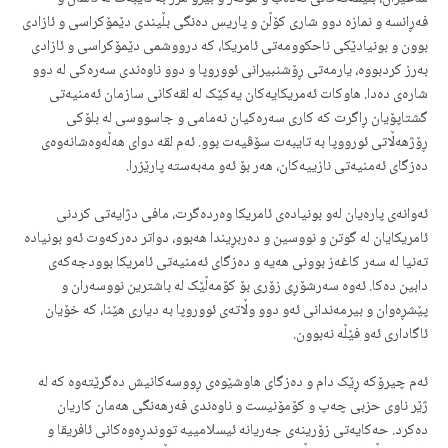
فەڕانسە و نمازە دوو شاری کۆڵن و پاریس دەنگی بڵیندی دێمۆکراسی و ئازادی
بوون و بونیادێکی ناحکوومەتی ئامریکا، کە درووشمی دێمۆکراسی و ئازادی
بەرز کردبووە، یارمەتی ڕۆشنبیرانی ئووروپا و دوو ناوەندی سەرەکی لە دوو
شارەی دەدا. هاوکات ئەمریکایەکان یەکێک لە لقەکانی سازمان ئەمنیەتی
گشتاپۆیان ڕاگرت کە کاری سەرەکیان نەمامی و جاسووسی لە بلۆکی
ڕۆژهەڵاتی ئورووپا بە تایبەت سۆڤیەت بوو. ئەم لقە دوای هەڵەوەشانەوەی
دەزگای ئەمنیەتی نازییەکان، هەر بۆ ئەو مەبەستە پارێزرا.
ئەوانەی پارەیان لەو بونیادەی ئامریکا وەردەگرت، مافی دژایەتی کردنی
ئامریکایان لە گوتن و نووسین و دەربڕیندا هەبوو، دواتر دەرکەوت ئەو بونیادە
تەنیا لە سەر کاغەز بوونی هەیە و دەزگای ئەمنیەتی ئامریکا بوودجەکەی
دابین دەکا. ئەوە سەرشۆڕی زۆری بۆ کۆمەڵێک لە باشترین نووسەران و
پێشڕەوان و بیرمەندانی ئەو دوو وڵاتەی ئووروپا بە دیاری هێنا، کە خۆیان
ئاگاداری ئەو فێڵە نەبوون.
ئەم چیرۆکە ڕێک دام و دەزگای هاوشێوەی ڕووسەکانیش دەگرێتەوە کە لە
ژێر ناوی حزبی چەپ و کۆمۆنیست و ناوەندی فەرهەنگی هەمان کاریان
دەکرد. حەکایەتی زۆرینەی جەریانە ئیسلامییە تووندڕەوەکانی ئافریقا و