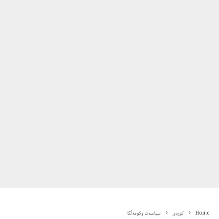
Home
کوردی
سیاسەت وکومەڵگا