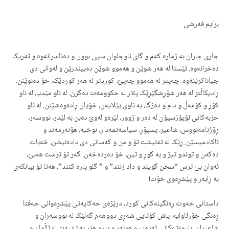
برایم فەرشی
جاری جاران بە ژمارە کەم و گای ناوچاوان سپی بوون و دەناسرانەوە و تەریک
دەخرانەوە. ئێستا لە هەر شوێن و هەموو شوێن دەبیندرێن و لەوانی دی
جیاناکرێنەوە. چەپتر لە هەموو چەپێ، کوردتر لە هەر کوردێک، خۆ دەنوێنن،
ڕادیکاڵتر لە هەر شۆڕشگێڕێک پلار لە حکوومەت دەگرن، لە ناو مێدیا، لە ناو
کۆڕ و کۆمەڵ و دام و دەزگا، بە ناوی بێلایەن، خۆیان ڕادەوەشێنن. لە ناو
حزبەکانی ئۆپۆزسیۆن لە دەر و ژوور، لێرەو لەوێ دەبن بە لێدر، نووسەر،
ڕۆژنامەنووس، شاعیر، پسپۆڕ، سیاسەتمەدار، نوخبە، هۆنەرمەند و
ئاکادمیسێن. ڕێک لە تەنیشت تۆ و من و کەسانی دی دادەنیشن، خەبات
دەکەن و توندو تیژ و بە گوڕ و تین، خۆ دەردەخەن. گەر تۆ ترست هەبێ،
ئەوان بێ ترس “سخن گویند و داد زنند” و ” گلو پارە کنند”، هەتا تۆ بیانکەی
بە ڕابەر و پێشڕەوی خۆت!
داستانی حەوت ڕەنگیلەکانی کورد، درێژەی حەکایەتی پێشڕەوانی حەفتا
ڕەنگی خۆرئاوایە. پاش کۆتایی شەڕی دووهەم گەلێک لە نووسەران و
شاعیران، بلیمەتەکانی ئەدەب و هونەر و بیرو هزر بە تایبەت لە ئاڵمان و