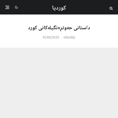
کوردیا
داستانی حەوتڕەنگیلەکانی کورد
05/06/2020
·
efarshy