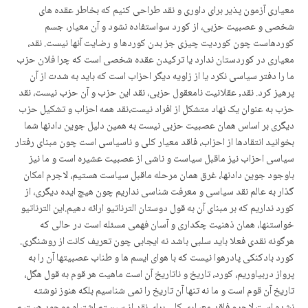
معیاری آزمون پذیر برای داوری و نقد طراحی کنیم که بخاطر عقده های
شخصی و عصبیت حزبی، از کورد سواستفاده نشود و آن معیار، جسم
کوردهاست چون کوردیت چیزی جز بدن کوردها و رضایت آنها نیست. نقد،
معیاری در کوردستان ندارد یا ترکیدن عقده شخصی است که چرا فلان حزب
ما را دفتر سیاسی نکرد یا از زاویه دیگر احزاب است که باید به شدت از آن
پرهیز کرد. نقد, عقلانیت نامعقول حزبی، نقد این حزب و آن حزب نیست، نقد
حزب به عنوان یک نهاد متشکل از افراد نیست،نقد همه احزاب و تشکیل حزب
دیگری بر اساس همان عصبیت حزبی نیست به همین دلیل جوین دادنها شما
بخوانید انتقادها از احزاب، فاقد معیار کلی و ناسیاسی است چون مبنای رفتار
سیاسی احزاب نیز ماقبل سیاست و ناشی از عصبیت عشیره است و ما نیز
باوجود جوین دادنها، غرق همان مرحله ماقبل سیاست هستیم، لاجرم امکان
گذار به عالم نقد سیاسی و معرفت شناسی نداریم چون هیچ ایده دیگری، از
کورد نداریم که بر مبنای آن به قول دوستان الترناتیو ارائه دهیم.این الترناتیو
خواستنها، همان ذهنیت چکداری و آسان فهمی مسئله است در حالی که
هرگونه نقدی فعلا باید سلبی باشد نه ایجابی چون تعریف کانت از روشنگری.
کورد بادکنکی پادرهوا نیست که با هوای ایسم ها و طناب عصبیتها آن را به
پرواز دربیاوریم، کورد، تاریخ و ناتاریخ آن است ماهیت هر قوم به قول هگل،
تاریخ آن قوم است و ما نه تنها آن تاریخ را نمی شناسیم بلکه هنوز نوشته