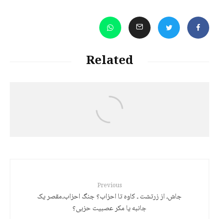
Related
د. هێرش قادری
کورد: کوتولۀ سیاسی و غولهای رویایی
Previous
جاش، از زرتشت ـ کاوه تا احزاب؟ جنگ احزاب،مقصر یک
جانبه یا مکر عصبیت حزبی؟