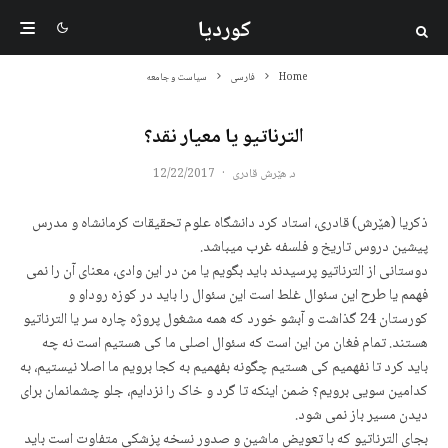
کوردیا
Home
فارسی
سیاست و جامعه
الترناتیو یا معیار نقد؟
د. هێرش قادری
·
12/22/2017
ذکریا (هێرش) قادری، استاد کرد دانشگاه علوم تحقیقات کرمانشاه و مدرس
پیشین دروس تاریخ و فلسفه غرب میباشد.
دوستانی از الترناتیو پرسیدند باید بگویم یا من در این وادی، معنای آن را نمی
فهمم یا طرح این سئوال غلط است این سئوال را باید در کوزه روداو و
کورستان 24 گذاشت و آبشو خورد که همه مشغول پروژه چاره سر یا الترناتیو
هستند. تمام فغان من این است کە سئوال اصلی ما کی هستیم است نه چه
باید کرد تا نفهمیم کی هستیم چگونه بفهمیم به کجا برویم ما اصلا نیستیم، به
کدامین سویی برویم؟ ضمن اینکه تا گرد و خاک را نزدایم، جلو چشمانمان برای
دیدن مسیر باز نمی شود.
بجای الترناتیو که با تعویض ماشین و صدور نسخه پزشکی متفاوت است باید