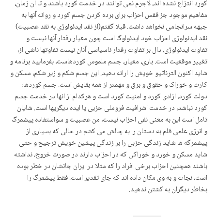
کورد انتزاع نشده اند، لاجرم نمی توانند در خدمت کورد باشند و تا ان زمان،
مفاهیم موجود جز قفس احزاب برای برده کردن جسم کورد و روانه آنها به
جبهه سرانجامی نخواهد داشت. قبلا گفتم(از نقد ایدئولوژی به نقد عصبیت)
نقد ایدئولوژی احزاب خود ایدئولوگ است چون معیار رفتار آنها نیست و
تفاوت ایدئولوژی، دال بر تفاوت رفتار ناسیاسی آنان نیست تفاوتها ناشی از،
تغییر موقعیت است. باری، معیار، جسم ملموس کوردهاست، بفرمایید برنامه و
شاید اکنون الترناتیو خویش را ارائه دهید. این جسم شکم و زیر شکم، مسکن و
کارت و خوراک و حقوق و برق و مهمتر از همه بقایش است. جسم کوردها:
دولت کورد، ازادی کورد و امنیت کورد است و هرکدام از انها در خدمت جسم
کورد نباشد، در خدمت اشرافیت فروملی حزبی یا ایده دیگریها است. شایان
تامل است این به معنی نفی احزاب نیست، من عصبیت و سواستفاده پیشمرگ
و انرژی علمی قلم به دستان را به چالش می کشم در حالی که بسیاری از
پیشمرگه ها شاید زندگی حزبی را بر زندگی پیشین خویش ترجیح و حتی
شاید مسکن و خورد و خوراکی که در احزاب دارند در صورت خروج، نداشته
باشند همچنین احزاب برخی افراد را که مثلا در ایران جانشان در خطر بوده
است، نجات و به وی مکان داده اند که جای تقدیر است. فقط پیشمرگ را
بخاطر دیگران به کشتن ندهید.