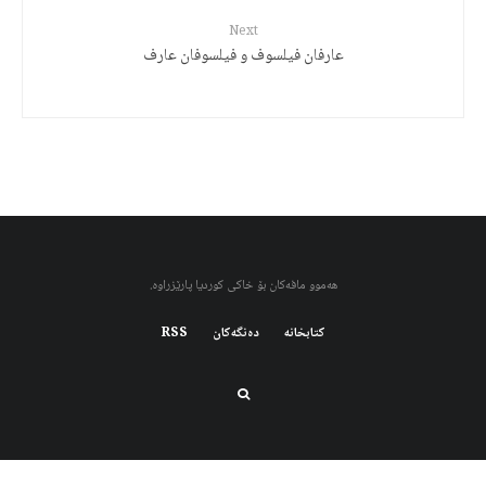
Next
عارفان فیلسوف و فیلسوفان عارف
هەموو مافەکان بۆ خاکی کوردیا پارێزراوە.
کتابخانه
دەنگەکان
RSS