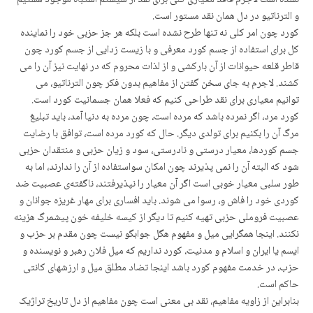
نشده است لاجرم فاقد معیاری کلی برای نقد از سیستم اشتباه موجود هستیم
و الترناتیو در دل همان نقد مستور است.
کورد چون امر کلی نه تنها طرح نشده است بلکه هر جز حزبی خود را نماینده
کل برای استفاده از جسم کورد معرفی و با زیست زدایی از جسم کورد چون
قاطر قلعه حیوانات از آن بارکشی و از لذات محروم که در نهایت نیز آن را می
کشند. لاجرم به جای سخن گفتن از مفاهیم بدون فکر چون الترناتیو، می
توانیم معیاری برای نقد طراحی کنیم که فعلا همان جسمانیت کورد است.
کورد مرد، اگر نمرده باشد که مرده است، چون مرده به دنیا آمد، باید تبلیغ
مرگ آن را بکنیم برای تولدی دیگر. حال که کورد مرده است، توافق با رضایت
جسم کوردها، معیار درستی و نادرستی، سود و زیان حزبی و منتقدان حزبی
شود که البته آن را نمی پذیرند چون امکان سواستفاده از آن را ندارند، اما به
طور سلبی معیار خوبی است اگر آن معیار را نپذیرفتند، ناگفتەی عصبیت ضد
کوردی خود را فاش و، رسوا می شوند. باید افساری برای مهار غریزه جوانان و
عصبیت فروملی حزبی تهیه کنیم تا دیگر از کیسه خلیفه خون پیشمرگ هزینه
نکنند. اینجا همگرایی میل و مفهوم هگل جوابگو نیست چون مقدم بر حزب و
ایسم یا ایران و اسلام و مدنیت، کورد نداریم که میل فلان رهبر و نویسندە و
حزب، در خدمت مفهوم کورد باشد اینجا تضاد مطلق میل و ارزشهای کانتی
حاکم است.
بنابراین از زاویه مفاهیم، نقد بی معنی است چون مفاهیم از دل تاریخ تراژیک