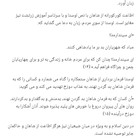
زبان آورد.
اطاعت کورکورانه از شاهان با نص اوستا و با سرتاسر آموزش زرتشت نیز
مغایر است. اوستا از سوی مردم، زبان به دعا می گشاید که:
«ای سپندارمذ!
مباد که شهریاران بد بر ما پادشاهی کنند.
ای سپندارمذ! چنان کن که برای مردم خانه و زندگی به تر و برای چهارپایان
چمن و چراگاه فراهم آید.» (۱۴)
اوستا فرمان برداری از شاهان ستمکاره را گناه می شمارد و کسانی را که به
فرمان شاهان بد گردن نهند، به عذاب دوزخ تهدید می کند و می گوید:
«آن کسان که به فرمان شاهان بد گردن نهند، بدمنش و بدگفتار و بدکردارند.
روان های آن پیروان دروغ با خورش های پلید پذیره شوند. آنان آشکارا به
دوزخ درآیند» (۱۵)
در دین اسلام و به ویژه در میان شیعیان نیز هرگز اطاعت از شاهان و حاکمان
جابر توصیه نشده است.