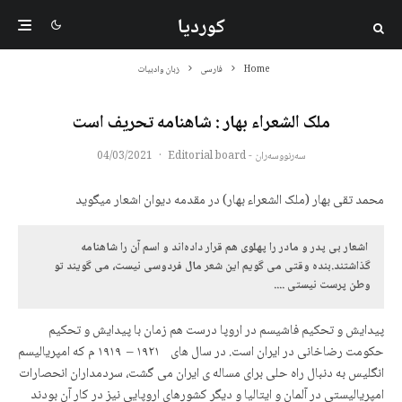
کوردیا
Home
فارسی
زبان وادبیات
ملک الشعراء بهار : شاهنامه تحریف است
سەرنووسەران - Editorial board
·
04/03/2021
محمد تقی بهار (ملک الشعراء بهار) در مقدمه دیوان اشعار میگوید
 اشعار بی پدر و مادر را پهلوی هم قرار داده‌اند و اسم آن را شاهنامه 
گذاشتند.بنده وقتی می گویم این شعر مال فردوسی نیست، می گویند تو 
وطن پرست نیستی ....
پیدایش و تحکیم فاشیسم در اروپا درست هم زمان با پیدایش و تحکیم
حکومت رضاخانی در ایران است. در سال های ۱۹۲۱ – ۱۹۱۹ م که امپریالیسم
انگلیس به دنبال راه حلی برای مساله ی ایران می گشت، سردمداران انحصارات
امپریالیستی در آلمان و ایتالیا و دیگر کشورهای اروپایی نیز در کار آن بودند