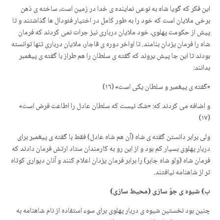
این فکر که گویا شاه به نوعی نماینده ی خدا در زمین است، ساخته ی ذهن
برخی ملایان است که خود را به طور کامل در اختیار فئودال ها گذاشتند و تا
پیش از حکومت پهلوی، خود ملایان درباری نیز جرات نمی کردند که فرمان
شاه را فرمان یزدان بنامند. تا اواخر دوره ی قاجار، ملایان درباری تنها توانسته
بودند تا این جا پیش یروند که گقته ی سلطان را هم طراز با گفته ی پیغمبر
بدانند:
«گفته ی پیغمبر و سلطان یکی است» (۱٦)
و اضافه می کردند که: «شک نیست که سلطان عادل را اطاعت فرض است»
(۱٧)
ولی برابر دانستن گفته ی شاه (آن هم شاه عادل) فقط با گفته ی پیغمبر برای
دربار پهلوی بسیار کم بود و از این رو به کارمندان ستاد ارتش فرمان دادند که
فرمان شاه (ولو شاه جابر) را برابر فرمان یزدان اعلام کنند و آنان دیواری کوتاه
تر از شاهنامه نیافتند.
ب) شیوه ی جوّ سازی (محیط سازی)
چنین بود نخستین شیوه ی دربار پهلوی برای سوء استفاده از نام شاهنامه به