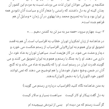
شکنجه ی حیوانی حوانان ایران لذت می بردند، نسبت به مردم این کشور آن
چنان کینه ای به دل داشتند که راستی را شعار آنان و سیاست آنان نابودی همه
ی ایران بود و بنا به تصریح محمد رضا پهلوی در آن زمان: « وسایل آن هم
فراهم شده است».
۳- بیت جهارم سرود: «همه سر به سر تن به کشتن دهیم . . . »
در شاهنامه از زبان لشکریان توران خطاب به افراسیاب است، آن هم به قصد
تشویق او برای هجوم به ایران!! ولی افراسیاب از رستم شکست می خورد و
دچار وحشت می شود. در کار هزیمت است. سپاهیان توران به شاه خود دل
داری می دهند. او را به جنگ با رستم و هجوم به ایران تشویق می کنند و می
گویند قدرت ایران در رستم است. او را که بکشیم نه شاه می ماند و نه گنج.
آنان در ضمن، وضع دشوار خودشان را هم توضیح می دهند که نمی توانند
کشور خود (توران) را به دشمن (ایران) بدهند.
به متن شاهنامه نگاه کنید (افراسیاب درباره ی رستم می گوید:)
به دل گفت پیکار او کار کیست سپاهست بسیار و سالار کیست
گر آنست رستم که من دیده ام بسی از نبردش بپیچیده ام