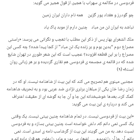
فردوسی در مکالمه ی سهراب با هجیر، از قول هجیر می گوید:
چو گودرز و هفتاد پور گزین همه نام داران ایران زمین
نباشد به ایران تن من مباد چنین دارم از موبد پاک یاد
ملک الشعرای بهار پس از ذکر این مطلب با تعجب و نگرانی می پرسد: «راستی
مصراع دوم “بدین بوم و بر زنده یک تن مباد” از کجا پیدا شده؟ چه کسی این
مصراع را بر این قطعه افزوده؟ عجیب است که این شعر طوری در تهران شایع
شده که در قائمه ی مجسمه ی فردوسی هم نقاری گردیده و بر هر زبانی روان
است!» (۹)
مجتبی مینوی هم تصریح می کند که این بیت از شاهنامه نیست. او که در
زمان رضا خان یکی از مبلغان برتری نژادی ضد عربی بود و به تحریف شاهنامه
کمک کرد، بعدها خوشبختانه این جا و آن جا به گوشه ای از حقیقت اعتراف
می کند و درباره ی این بیت می گوید:
«این بیت از فردوسی نیست. در تمام شاهنامه چنین بیتی نیست. یک وقتی
یک کسی نمی دانم که، دلش خواسته است چنین بیتی بسازد و به فردوسی
نسبت دهد. به من می گویند این بیت از گرشاسب نامه ی اسدی است. نمی
دانم. آن جا آن را ندیدم . . . اشعار بی پدر و مادر را پهلوی هم قرار داده اند و