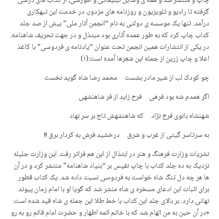
چاپ و منتشر شد و همه ی وسایل تبلیغاتی و آموزشی، از کتاب های درسی
گرفته تا رادیو و تلویزیون و روزنامه های مزدور، در خدمت این تبهکاری
درآمد. تنها یک موسسه ی دولتی به نام “انجمن آثار ملی” بیش از صد جلد
کتاب چاپ کرد که به طور عمده آثاری بود مبتذل و در جهت تحریف شاهنامه.
در یکی از انتشارات همین انجمن تحت عنوان “یادنامه ی فردوسی” با کاغذ
اعلا و چاپ زرین از جمله این شعرها آمده است:(۱)
چو کودک لب از شیر مادر بشست محمد رضا شاه گوید نخست
اگر همدم شه بود فرهی فرح زاید از فر شاهنشهی
شهنشاه بانوی فرخ نژاد که شاهنشهش تاج بر سر نهاد
به سرتاسر گیتی از غرب و شرق درخشید فرش به کردار برق !!
نشریات وزارت فرهنگ و هنر در ابتذال از این هم فراتر رفت. این وزارت جلیله
نزدیک به ده جلد کتاب با چاپ نفیس بر “بنیاد شاهنامه” منتشر کرد و در آن
ها هر چه دل تنگ شاه خواست به فردوسی نسبت داده شد. یک کتاب قطور
برای اثبات این ادعای مسخره ی شاه منشر شد که گویا او با امام زمان پیوند
نهانی دارد. بر بالای جلد این کتاب با خط طلا این جمله ی شاه قید شده است:
«در آن حین به من الهام شد که با خاتم ائمه اطهار و حضرت امام قائم رو به رو