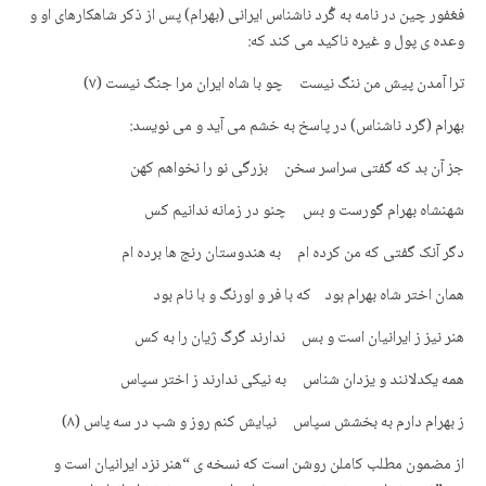
فغفور چین در نامه به گُرد ناشناس ایرانی (بهرام) پس از ذکر شاهکارهای او و
وعده ی پول و غیره ناکید می کند که:
ترا آمدن پیش من ننگ نیست چو با شاه ایران مرا جنگ نیست (٧)
بهرام (گرد ناشناس) در پاسخ به خشم می آید و می نویسد:
جز آن بد که گفتی سراسر سخن بزرگی نو را نخواهم کهن
شهنشاه بهرام گورست و بس چنو در زمانه ندانیم کس
دگر آنک گفتی که من کرده ام به هندوستان رنج ها برده ام
همان اختر شاه بهرام بود که با فر و اورنگ و با نام بود
هنر نیز ز ایرانیان است و بس ندارند گرگ ژیان را به کس
همه یکدلانند و یزدان شناس به نیکی ندارند ز اختر سپاس
ز بهرام دارم به بخشش سپاس نیایش کنم روز و شب در سه پاس (۸)
از مضمون مطلب کاملن روشن است که نسخه ی “هنر نزد ایرانیان است و