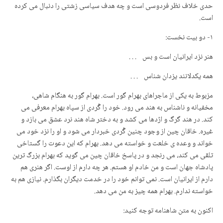
حدی خلاف نظر فردوسی است و چه هدف سیاسی زشتی را دنبال می کرده
است.
۱- دو بیت نخست:
هنر نزد ایرانیان است و بس . . .
همه یکدلانند یزدان شناس . . .
مزبوط به یکی از ماجراهای بهرام گور است. بهرام گور به هنگام شاهی،
مخفیانه و ناشناس به هند می رود. خود را گُردی از سپاه بهرام معرفی می
کند. در هند گرگ و اژدها می کشد و به دختر شاه هند نرد عشق می بازد و
غیره. خاقان چین از وجود چنین گُردی خبردار می شود و او را نزد خود می
خواند و وعده ی خلعت و خواسته می دهد. بهرام که این دعوت را گستاخی
تلقی می کند، می رنجد و در پاسخ خاقان چین می گوید که بهرام بزرگ ترین
پادشاه جهان است و من خادم او هستم. هر چه دارم از اوست. اگر هنری هم
دارم از ایرانیان است. نمی توانم خود را در خدمت دیگران بگذارم. نیازی هم به
خواسته ندارم. بهرام همه چیز به من می دهد.
اکنون به متن شاهنامه توجه کنید: