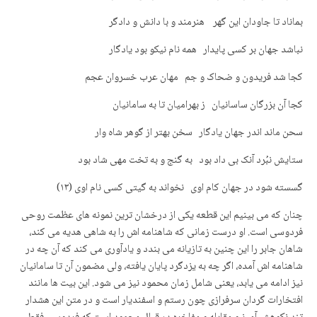
بماناد تا جاودان این گهر هنرمند و با دانش و دادگر
نباشد جهان بر کسی پایدار همه نام نیکو بود یادگار
کجا شد فریدون و ضحاک و جم مهان عرب خسروان عجم
کجا آن بزرگان ساسانیان ز بهرامیان تا به سامانیان
سحن ماند اندر جهان یادگار سخن بهتر از گوهر شاه وار
ستایش نبُرد آنک بی داد بود به گنج و به تخت مهی شاد بود
گسسته شود در جهان کام اوی نخواند به گیتی کسی نام اوی (۱۳)
چنان که می بینیم این قطعه یکی از درخشان ترین نمونه های عظمت روحی
فردوسی است. او درست زمانی که شاهنامه اش را به شاهی هدیه می کند،
شاهان جابر را این چنین به تازیانه می بندد و یادآوری می کند که آن چه در
شاهنامه اش آمده، اگر چه به یزدگرد پایان یافته، ولی مضمون آن تا سامانیان
نیز ادامه می یابد، یعنی شامل زمان محمود نیز می شود. این بیت ها مانند
افتخارات گردان سرفرازی چون رستم و اسفندیار است و در متن این هشدار