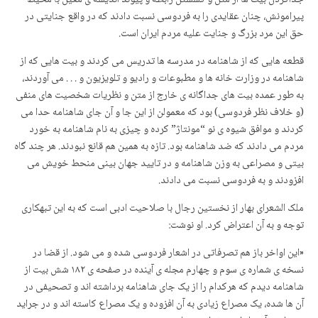
پیرامونش، چنان عقایدی را به فردوسی نسبت دادند که در واقع جنایتی در
حق این مرد بزرگ و جنایت علیه مردم ایران است.
قطعه هایی که از شاهنامه در مدرسه ها تدریس می کردند و بیت هایی که از
شاهنامه در وزارت خانه ها و مطبوعات و رادیو و تلویزیون و . . . می آوردند،
به طور عمده بیت های جداگانه ی خارج از متن و نظریات شخصیت های منفی
(و خلاف نظر فردوسی) بود که معمولن از این جا و آن جای شاهنامه حدا می
کردند و موافق شیوه ی نو “مونتاژ” کرده و چیزی به نام شاهنامه به خورد
مردم می دادند که ضد شاهنامه بود. تازه به همین هم قانع نبودند. هر چند گاه
بیتی و مصراعی به وزن شاهنامه و در تایید جهان بینی منحط خویش می
افزودند و به فردوسی نسبت می دادند.
ملک الشعرای بهار از نخستین رجال با صلاحیت ادبی است که به این تبهکاری
توجه و به آن اعتراض کرد. او نوشت:
«این اواخر باز هم تصرفاتی در اشعار فردوسی شده و می شود. از قضا در
نسخه ی شماره ی سوم و چهارم مجله ی آینده در صفحه ی ۱۸۲ شش بیت از
شاهنامه دیدم که هرکدام را از یک جای شاهنامه برداشته اند و تصحیفی در
آن ها شده، یک مصراع زیادی به آن افزوده و یک مصراع کاسته اند و در جراید