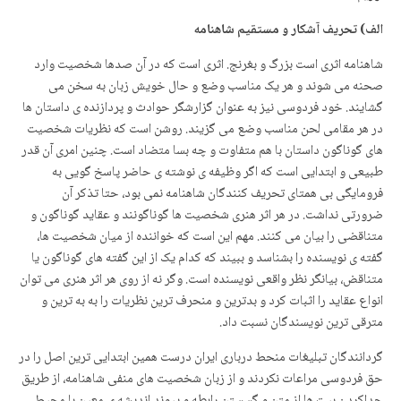
الف) تحریف آشکار و مستقیم شاهنامه
شاهنامه اثری است بزرگ و بغرنج. اثری است که در آن صدها شخصیت وارد
صحنه می شوند و هر یک مناسب وضع و حال خویش زبان به سخن می
گشایند. خود فردوسی نیز به عنوان گزارشگر حوادث و پردازنده ی داستان ها
در هر مقامی لحن مناسب وضع می گزیند. روشن است که نظریات شخصیت
های گوناگون داستان با هم متفاوت و چه بسا متضاد است. چنین امری آن قدر
طبیعی و ابتدایی است که اگر وظیفه ی نوشته ی حاضر پاسخ گویی به
فرومایگی بی همتای تحریف کنندگان شاهنامه نمی بود، حتا تذکر آن
ضرورتی نداشت. در هر اثر هنری شخصیت ها گوناگونند و عقاید گوناگون و
متناقضی را بیان می کنند. مهم این است که خواننده از میان شخصیت ها،
گفته ی نویسنده را بشناسد و ببیند که کدام یک از این گفته های گوناگون یا
متناقض، بیانگر نظر واقعی نویسنده است. وگر نه از روی هر اثر هنری می توان
انواع عقاید را اثبات کرد و بدترین و منحرف ترین نظریات را به به ترین و
مترقی ترین نویسندگان نسبت داد.
گردانندگان تبلیغات منحط درباری ایران درست همین ابتدایی ترین اصل را در
حق فردوسی مراعات نکردند و از زبان شخصیت های منفی شاهنامه، از طریق
جداکردن بیت ها از متن و گسستن رابطه و پیوند اندیشه ی معین با محیط