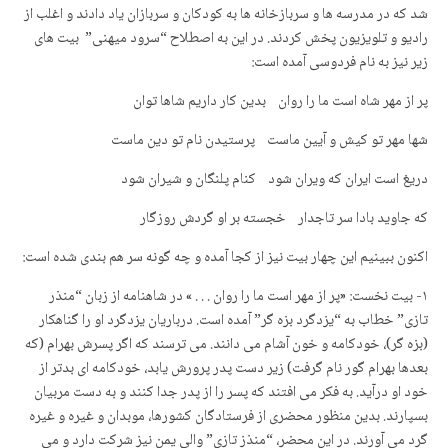
شد که در مدرسه ها و سربازخانه ها به کودکان و سربازان یاد دادند و اغلب از
رادیو و تلویزیون پخش کردند. در این به اصطلاح “سرود میهنی” بیت های
زیر نیز به نام فردوسی آمده است:
پر از مهر شاه است ما را روان بدین کار داریم شاها توان
شها مهر تو کیش و آیین ماست پرستیدن نام تو دین ماست
دریغ است ایران که ویران شود کنام پلنگان و شیران شود
که جاوید بادا سر تاجدار خجسته بر او گردش روزگار
اکنون ببینیم این چهار بیت نیز از کجا آمده و چه گونه سر هم بندی شده است:
۱- بیت نخست: «پر از مهر است ما را روان . . . » در شاهنامه از زبان “منذر
تازی” خطاب به “یزدگرد بزه گر” آمده است. درباریان یزدگرد او را گناهکار
(بزه گر)، خودکامه و خون آشام می دانند. می ترسند که اگر پسرش بهرام (که
بعدها بهرام گور نام گرفت) زیر دست پدر پرورش یابد، خودکامه ای بدتر از
خود او درآید. به فکر می افتند که پسر را از پدر جدا کنند و به دست مربیان
بسپارند. بدین منظور محضری از فرستادگان کشورها، موبدان و غیره و غیره
گرد می آورند. در این محضر، “منذز تازی” والی یمن نیز شرکت دارد و می