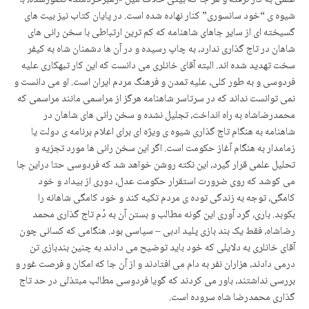
شیوه ی “خود سانسوری” کنار نهاده شده است. در پایان کتاب نیز بیت های
گسیخته ای از سایر جاهای شاهنامه که کم ترین ارتباطی با سخن رانی های
شاهان در تاج گذاری ندارد، به چاپ رسیده و در آن ها دشمنان شاه به کیفر
سخت تهدید شده اند. البته آقای خانلری می دانست که این کار تبهکاری علیه
فردوسی و به طور کلی، علیه تمدن و فرهنگ مردم ایران است. او می دانست و
نمی توانست نداند که در سرتاسر شاهنامه هرگز از مراسمی مانند مراسمی که
محمدرضاشاه به راه انداخت، تجلیل نشده و سخن رانی های شاهان در
شاهنامه به هنگام تاج گذاری شیوه ی ویژه ای برای اعلام برنامه ی دولت یا
زمامدار به هنگام آغاز حکومت است. اگر این سخن رانی ها مورد تجزیه و
تحلیل علمی قرار گیرد، این نکته روشن خواهد شد که فردوسی حتا دراین جا
می کوشد که روی ضرورت استقرار حکومت عدل، دوری از بیداد و خود
کامگی، توجه به زندگی توده ی مردم تکیه کند و خود کامگی شاهانه را
بکوبد. باری، گرد آوری این گونه مطالب و بستن آن به دُم تاج گذاری محمد
رضاشاه، فقط یک بند بازی پلید ادبی – سیاسی بود. هنگامی که کسانی چون
آقای خانلری به دلایلی که خود باید توضیح می دادند به چنین بندبازی تن
درمی دادند، هزاران نفر به دام می افتادند و از آن جا که امکان و فرصت غور و
بررسی نداشتند، باور می کردند که گویا فردوسی مطالب مبتذلی در حد تاج
گذاری محمدرضا شاه سروده است.