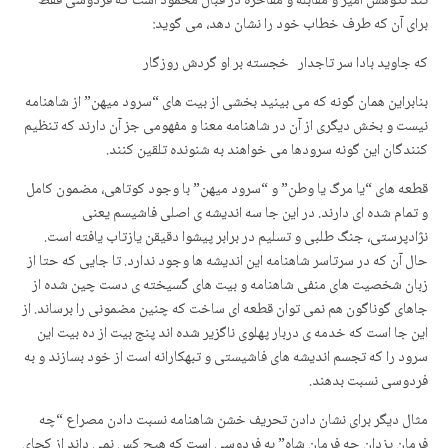
تند نکوهش آمیز و مقابله و مفاخره در قبال محمود است که فردوسی فقط
برای آن که طرف خطاب خود را نشان دهد، می گوید:
که جاوید بادا سر تاجدار خجسته بر او گردش روزگار
بنابراین همان گونه که می بینید بخشی از بیت های “سرود میهن” از شاهنامه
نیست و بخش دیگری از آن در شاهنامه معنا و مفهومی جز آن دارند که تنظیم
کنندگان این گونه سرودها می خواهند به شنونده تلقین کنند.
قطعه های “یا مرگ یا وطن” و “سرود میهن” با وجود کوتاهی، مضمون کامل
و تمام شده ای دارند. در این جا سه اندیشه ی اصلی فاشیسم یعنی
نژادپرستی، جنگ طلبی و تسلیم در برابر پیشوا دقیقن یازتاب یافته است.
حال آن که در سرتاسر شاهنامه این اندیشه ها وجود ندارد. تا جایی که حتا از
زبان شخصیت های منفی شاهنامه و بیت های گسیخته ی دست چین شده از
جاهای گوناگون هم نمی توان قطعه ای ساخت که چنین مضمونی را برساند. از
این جا است که خدمه ی دربار پهلوی ناگزیر شده اند پنج بیت از ده بیت این
سرود را که تجسم اندیشه های فاشیستی و تبهکارانه است از خود بسازند و به
فردوسی نسبت بدهند.
مثال دیگر برای نشان دادن تحریف خشن شاهنامه نسبت دادن مصراع “چه
فرمان یزدان چه فرمان شاه” به فردوسی است که هیچ کس نمی داند از کجای