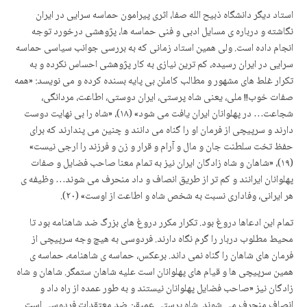
استاد دیگر دانشگاه ذبیح الله صفا، اثری پیرامون حماسه سرایی در ایران
نگاشته و درباره ی مسایل ادبی و فنی حماسه ها، پژوهشی درخورد توجه
انجام داده است. ولی همین استاد زمانی که به بررسی جوانب سیاسی حماسه
سرایی در ایران رسیده، کم ترین نیازی به کار پژوهشی احساس نکرده و به
تکرار غلط های مشهور و مطالب کاملن بی پایه بسنده کرده و می نویسد: «همه
صفات خوب!! ملی، یعنی شاه پرستی، ایران دوستی، اطاعت، مردانگی،
شجاعت… در پهلوانان ایران یافت می شود» (۱۸)، «شاه را بی نهایت دوست
دارند و سرپیچی از فرمان او را گناه می دانند و چنین می پندارند که برای
حفظ تخت سلطنت جان و مال و آرام و قرار و زن و فرزند را ارجی نیست»
(۱۹)، «شاهان و شاه زادگان ایران نیز به تمام معنا صاحب فضایل و صفات
پهلوانان ایرانند و کم تر از طریق انصاف و داد منحرف می شوند… وظیفه ی
هر ایرانی، وفاداری نسبت به شخص شاه و اطاعت از اوست» (۲۰).
تمام این ادعاها دروغ بود. تکرار مکرر دروغ های بزرگ ضد شاهنامه بود تا
محیط مطلوب دربار را گرم نگاه دارند. فردوسی به هیچ وجه سرپیچی از
فرمان های شاهان را گناه نمی داند. برعکس، حماسه ی شاهنامه، حماسه ی
همین سرپیچی ها و قیام های پهلوانان است علیه شاهان ستمگر. شاهان و شاه
زادگان نیز «صاحب فضایل پهلوانان نیستند و به طور عمده از راه داد و
انصاف منحرف می شوند. شاه پرستی عمیقن ضد معتقدات فردوسی است.