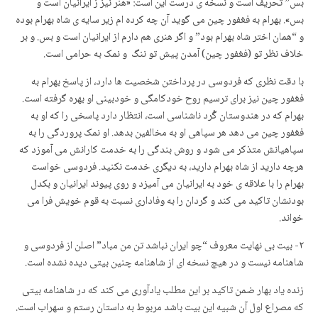
بس” تحریف است و نسخه ی درست این است: «هنر نیز ز ایرانیان است و
بس». بهرام به فغفور چین می گوید آن چه کرده ام زیر سایه ی شاه بهرام بوده
و “همان اختر شاه بهرام بود” و اگر هنری هم دارم از ایرانیان است و بس. و بر
خلاف نظر تو (فغفور چین) آمدن پیش تو ننگ و نمک به حرامی است.
با دقت نظری که فردوسی در پرداختن شخصیت ها دارد، از پاسخ بهرام به
فغفور چین نیز برای ترسیم روح خودکامگی و خودبینی او بهره گرفته است.
بهرام که در هندوستان گُرد ناشناسی است، انتظار دارد پاسخی را که او به
فغفور چین می دهد هر سپاهی او به مخالفین بدهد. او نمک پروردگی را به
سپاهیانش متذکر می شود و روش بندگی را به خدمت کارانش می آموزد که
هرچه دارید از شاه بهرام دارید، به دیگری خدمت نکنید. فردوسی خواست
بهرام را با علاقه ی خود به ایرانیان می آمیزد و روی پیوند ایرانیان و بکدل
بودنشان تاکید می کند و گردان را به وفاداری نسبت به قوم خویش فرا می
خواند.
۲- بیت بی نهایت معروف “چو ایران نباشد تن من مباد” اصلن از فردوسی و
شاهنامه نیست و در هیچ نسخه ای از شاهنامه چنین بیتی دیده نشده است.
زنده یاد بهار ضمن تاکید بر این مطلب یادآوری می کند که در شاهنامه بیتی
که مصراع اول آن شبیه این بیت باشد مربوط به داستان رستم و سهراب است.