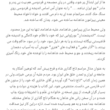
ها از این ابتذال پر شود، وقتی در پای مجسمه ی فردوسی هم بیت بی پدر و
مادر “چو ایران نباشد . . . ” را به عنوان اُس اساس اندیشه ی فردوسی روی
سنگ حک کنند، سرانجام عده ای به دام می افتند و خواه ناخواه محیط
معینی پیرامون شاهنامه ساخته می شود. چنان که ساخته شد.
ولی محیط سازی پیرامون شاهنامه، علیه شاهنامه، تنها به این مرز محدود
نیست. “اندیشمندان” بورژوایی نیز که خود با نظام خودکامگی و اندیشه های
فاشیستی بیگانه نیستند و یا به هر دلیل سود خود را در سود حاکم وقت می
بینند، با “آثار علمی” و فعالیت های “هنری” خویش آب به آسیاب دشمنان
شاهنامه ریختند و جو و محیط ضد شاهنامه را با نوشته های خود رنگ آمیزی
کردند.
به عنوان مثال مراسم تاج گذاری شاه و فرح پیش آمد که توهین آشکار به
جامعه ی ایران و تمدن خلق های ایران بود. مردم علیه آن برمی خیزند، ولی در
همین زمان کتاب “تاج نامه” گرد آورده ی آقای خانلری که خود را از ستون های
ادب فارسی می دانست، منتشرمی شود. این کتاب با هزینه ی دولت و چاپ
بسیار گران قیمت، از روی نسخه ی خانواده ی عَلَم و با تشریفات ویژه چاپ
شده و در آن سخن رانی های شاهان به هنگام تاج گذاری از جاهای مختلف
شاهنامه جدا شده و به هم چسبانیده شده است. تازه دراین کار نیز صداقت
علمی به کار نرفته و هر جا که بیتی خلاف میل «رهبرخردمند» تصورشده، با