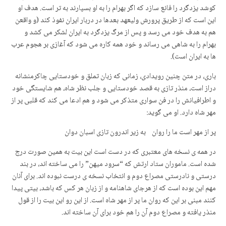
کوشد یزدگرد را فانع سازد که اگر بهرام را به او بسپارند به تر است. هدف او
این است که از طریق پرورش ولیعهد بعدها در دربار ایران نفوذ کند (و واقعن
هم به هدف خود می رسد و پس از مرگ یزدگرد به ایران لشکر می کشد و
بهرام را به شاهی می رساند و خود همه کاره می شود که آغازی بر هجوم عرب
ها به ایران است).
باری، در متن چنین رویدادی، زمانی که زبان تملق و خودستایی چاکرمنشانه
دراز است، منذر تازی به قصد خودستایی و جلب نظر شاه، هم شایستگی خود
و اطرافیانش را در فن سواری متذکر می شود و هم ادعا می کند که قلبی پر از
مهر شاه دارد. او می گوید:
پر از مهر است ما را روان به زیر اندرون تازی اسبان دوان
در همه ی نسخه های معتبری که در دست است این بیت به همین صورت درج
شده است. ماموران ستاد ارتش که “سرود میهن” را می ساخته اند، در بند
درستی و نادرستی مصراع دوم و انتخاب نسخه ی درست نبوده اند. برای آنان
مهم این بوده است که از هرجای شاهنامه و از زبان هر کس که باشد، بیتی پیدا
کنند مبنی بر این که روان ما پر از مهر شاه است. از این رو این بیت را از قول
منذر یافته و مصراع دوم آن را هم خود برای آن ساخته اند.