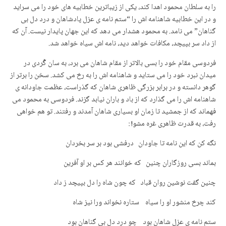
را به سلطان محمود اهدا کند، یکی از زیباترین خطابیه های خود را می سراید
و در این خطابیه شاهنامه اش را “ستم نامه ی عزل پادشاهان و درد دل بی
گناهان” می نامد. به محمود هشدار می دهد که این جهان پایدار نیست. آن که
از داد سر بپیچد، مکافات خواهد دید، نامه اش سیاه خواهد شد.
فردوسی مقام خود را بسی بالاتر از مقام شاهان می برد، به سان گُردی در
میدان نبرد خود را می ستاید و شاهنامه اش را به رخ می کشد. سخن را برتر از
گوهر دانسته و در برابر بزرگی ظاهری شاهان که گذراست، عظمت جاودانه ی
شاهنامه اش را می گذارد که از باد و باران نیابد گزند. فردوسی به محمود می
فهماند که از جمشید تا زمان او بسیاری شاهان آمدند و رفتند. تو هم خواهی
رفت، به قدرت ظاهری غره مشو! :
نگه کن که این نامه تا جاودان درفشی بود بر سر بخردان
بماند بسی روزگاران چنین که خوانند هر کس بر او آفرین
چنین گفت نوشین روان قباد که چون شاه را دل بپیچد ز داد
کند چرخ منشور او را سیاه ستاره نخواند ورا نیز شاه
ستم نامه ی عزل شاهان بود چو درد دل بی گناهان بود