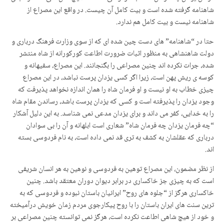
شاهنامه گرفته شده است و بیت کامل آن چیست. در واقع این مصراع از
شاهنامه نیست و بیت کامل هم ندارد.
حتا در “شاهنامه” های دست چین شده ای که از سوی وزارت فرهنگ درباری و
دولت شاهنشاهی به منظور اثبات ضرورت اطاعت کورکورانه از شاه منتشر
شده، جرات نکرده اند چنین مصراعی را بگنجانند. این مصراع، سفیهانه و
کوسه ی ریش پهن است، زیرا اگر کسی یزدان پرست نباشد، در این مصراع
چیزی خطاب به او نیست و او فرمان شاه را همان اندازه نخواهد پذیرفت که
وجود یزدان را پذیرفته است و کسی که یزدان پرست باشد، رساندن مقام شاه
را به خدایی، کفر می داند و برای یزدان مدعی نمی شناسد. به این دلیل آشکار
“چه فرمان یزدان چه فرمان شاه” شعاری است ابلهانه و آن را بی سوادان
درباری که عقلشان به کشف به تری قد نمی داده است، به نام فردوسی بسته
اند.
از نظر مضمون، این مصراع توهین به فردوسی و نوهین به هر انسان شریفی
است که به چیزی جز خاکساری در برابر دیوان دوران معتقد باشد. چنین
خاکساری هرگز از “جلوه های روح” ایرانیان باستان نبوده و فردوسی که به
ترین سنت های ایران باستان را با روح پیکارجوی مردم زمان خویش درآمیخته
و خود از هیچ شاهی اطاعت نکرده است، هرگز نمی توانسته چنین مصراعی بر