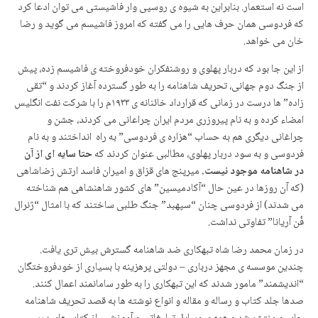
است نه استعمار. بنابراین به شیوه ی روسپی وار فاشیستی می توان ادعا کرد
که فردوسی همان حرف هایی را می گفته که امروز فاشیسم می گوید و رضا
خان می خواهد.
از این جا بود که دربار پهلوی و روشنفکران خودفروخته ی فاشیسم زده، پیش
از جنگ دوم جهانی، تحریف شاهنامه را به طور گسترده آغاز کردند و “تقی
زاده” ها درست در زمانی که قرارداد خائنانه ی ۱۹۳۳م را با شرکت نفت انگلیس
امضاء کرده و به نام پیروزری مردم ایران چراعانی می کردند، جشن و
چراغانی دیگری هم به حساب “هزاره ی فردوسی” به راه انداختند و به نام
فردوسی و به سود دربار پهلوی، مطالبی عنوان کردند که
حتا سایه ای از آن
در شاهنامه موجود نیست.
میرپنج های قزاق و امیران فاسد ارتش زضاشاهی
(که آن روزها در عین حال “آکادمیسین” های کشور شاهنشاهی هم شناخته
می شدند) از فردوسی چنان “سپهبد” جنگ طلبی ساختند که با امثال “ژنرال
فُن آریانا” تفاوتی نداشت.
در زمان محمد رضا شاه تبهکاری ضد شاهنامه گسترش بیش تری یافت.
چندین موسسه ی مجهز درباری – دولتی پرهزینه با بسیاری از خودفروختگان
“اندیشمند” مامور شدند که این تبهکاری را به طور سامانمند اعمال کنند.
صدها جلد کتاب و رساله و مقاله و انواع نوشته ها به قصد تحریف شاهنامه