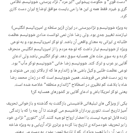
“دست قوی” و حکومت پیشوایی “ابر مرد”، نژاد پرستی، شوونیسم، نظامی
گری و غیره. فقط همه ی این ها را می بایست موافق اوضاع ایران دست کاری
کرد.
به ویژه شوونیسم و نژادپرستی در ایران (زیر سلطه ی امپریالیسم انگلیس)
نیازمند تغییر جدی بود. ولی رضا خان نمی توانست منادی شوونیسم عظمت
طلبانه ی ایرانی به معنای واقعی آن باشد. او نوکر امپریالیسم بود و به نوعی
ویژه از شوونیسم نیاز داشت که توجه مردم را از امپریالیسم انگلیس منحرف
کرده و به سوی ملت های همسایه سوق دهد. نوکر انگلیس یاشد ولی ادعای
آقایی بر عرب و ترک کند. شوونیسم زضا خانی “شوونیسم نوکر مآب” بود.
نوعی عظمت طلبی وکیل باشی ها و ژاندارم ها که از بالاتر زور می شنوند و
به زیر دست فخر می فروشند. همین شوونیسم است که در زمان محمد رضا
شاه با بلاغت کم نظیری در اصطلاح “ژاندارم منطقه” خلاصه شده است.
یعنی نوکر امریکا باش و ادعای آقایی بر کشورهای همسایه کن!
یکی از ویژگی های تبلیغاتی فاشیستی بازگشت به گذشته و بازخوانی تحریف
آمیز تاریخ است. تئوری پردازان فاشیسم می کوشند تا آن چه را که با زندگی
زنده قابل توجیه نیست، با احضار ارواح توجیه کنند. آنان “تئوری” نژادی خود
را بر تحریف خودسرانه ی تاریخ بنا کرده و برتری نژاد آریایی و به ویژه شاخه
ی ژرمن آن را با تعبیر ویژه ای که از تاریخ تمدن بشری به دست می دهند،