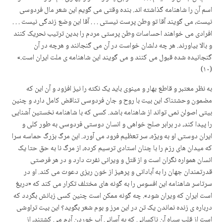
اسم آن را شاهنامه گذاشته اند. بنده وقتی می گویم این شعر مال فردوسی
نیست، می گویند آقا تو وطن پرست نیستی . . . آقا این وضع زندگی نیست . . .
افرادی می خواهند احساسات وطن پرستی مردم را بدین ترتیب نحریک کنند
و بالا بیاورند. هر چه دلشان خواست در آن می گنجانند و هرچه در آن
گنجانیده شده قبول می کنند و می گویند این شاهنامه ی ملت ایران است.»
(۱۰)
به نظر معتبر و قاطع بهار و مینوی باید یک نکته را نیز افزود و آن این که
مضمون وحشتناک این بیت با روح و جان فردوسی تناقض کامل دارد و چنین
بیتی اصولن نمی تواند از شاهنامه باشد. کسی که با شاهنامه نخستین آشنایی
را پیدا کند، در برابر صلح خواهی و انسان دوستی فردوسی به طور کلی و
ایران دوستی او به ویژه، سر تعظیم فرود می آورد. این مرگ بزرگ حماسه سرا
که میدان های رزم را با چنان استادی ترسیم کرده، از مرگ نا به حق حتا یک
انسان همواره نگران است و از قتل و ویرانی نفرت دارد و در هر فرصتی
قدرتمندان جهان را به آبادانی و پرهیز از خون ریزی دعوت می کند. او در
سرتاسر شاهنامه این افسوس را به گونه های مختلف تکرار می کند که «دریغ
است ایران که ویران شود». چه گونه ممکن است چنین کسی زبانش بگردد که
درباره ی زنده نماندن یک تن در این مرز و بوم شعر بگوید؟ این بیت تراوشی
است از قلب سیاه آن ناکسانی که به آسانی آب خوردن آدم می کشتند، از