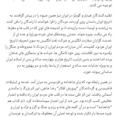
توجیه می کنند.
تقلیدکنندگان هیتلر و گوبلز در ایران نیز همین شیوه را در پیش گرفتند. به
تاریخ ایران باستان روی آوردند، مردگان را فرا خواندند تا زندگان را دفن کنند.
به زرتشت و اوستا دست یازیدند تا بر اندیشه های نوی که در فلب ها و مغزها
راه می یافت، چیره شوند. مشتی روشنفکر نمای خرده بورژوا و عده ای از
خدمت گزاران سفارت انگلیس و شرکت نفت انگلیس به سوی تحریف تاریخ
ایران هردود کشیدند. آنان مبارزات مردم ایران، از مزدک تا مشروطه و حنگل را
یکسره به دور افکندند، روی خودکامگی ها، خیانت ها و ستمگری های شاهان
پرده انداختند و بدین ترتیب تاریخ هزار و چهارصد ساله ی پس از اسلام ایران
و به ویژه جنایات صد ساله ی استعمار از یادها رفت و سر پهلوی به دم
ساسانی پیوند خورد.
در همین رابطه بود که پای شاهنامه ی فردوسی به میان آمد. خدمه ی تبلیغات
فاشیستی و گردانندگان “پرورش افکار” رضا شاهی، این اثر بزرگ را مائده ی
آسمانی یافتند. این اثر طی سده ها در قلب های مردم ایران راه یافته و اعتبار
عظیمی کسب کرده بود. می شد از این اعتبار سوءاستفاده کرد. نام کتاب هم
“شاهنامه” است و در آن کلمه های شاه و رزم و جنگ و گرز و نژاد و ایران و
غیره صدها بار تکرار شده و توجه اصلی آن معطوف به ترکستان و عربستان