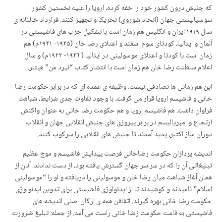
که جنبش درون کشور خود را خفه کرده، اروپا را علیه نخستین کشور
سوسیالیستی جهان (اتحاد شوروی) تحریک و تجهیز کنند. فرارداد خائنانه ی
سال ۱۹۱۹ ایران و انگلیس هم زمان است با تشکیل حزب های فاشیستی در
آلمان و ایتالیا، کودتای سوم اسفند و اعتلای رضا خان (۱۹۲۵- ۱۹۲۱م) هم
زمان است با کودتا و اعتلای موسولینی در ایتالیا ( ۱۹۲٦- ۱۹۲۲م) و سال
اعلام سلطنت رضا خان هم زمان است با انتشار کتاب “نیرد من” هیتلر.
این هم زمانی ها تصادفی نیست. وظیفه ی عمده ای که در برابر حکومت رضا
خانی و فاشیسم اروپا قرار می گرفت، با وجود تفاوت جدی شرایط، شباهت
فراوان داشت. هم فاشیسم اروپا و هم حکومت رضا خانی به عنوان واکنش
ارتجاع و امپریالیسم در برابر پیروزی های جنبش انقلابی جهان و انقلاب
دوران ساز اکتبر، پدید آمدند تا جنبش های انقلابی را سرکوب کنند.
اندیشه پردازان حکومت رضاخانی فرصت پیدایش فاشیسم و موج عظیم
تبلیغاتی آن را که در سراسر جهان گسترش یافته بود، از دست ندادند. آنان از
همان آغاز شباهت میان رضا خان و موسولینی را دریافته و او را “موسولینی
اسلام” نامیدند و کوشیدند تا از ایدئولوژی فاشیستی برای تدوین ایدئولوژی
حکومت رضا خانی بهره گیرند. اتفاقن همه ی ارکان اصلی اندیشه های
فاشیستی به فامت حکومت زضا خانی راست می آمد. از جمله: تبلیغ ضرورت