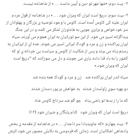
۲- بیت دوم: «شها مهر تو دین و آیین ماست . . . » از شاهنامه نیست.
۳- بیت سوم: دریغ است ایران که ویران شود . . . » در شاهنامه از قول مردم
ایران علیه کی کاوس آمده است. کاوس با وجود توصیه ی بزرگان و پهلوانان از
سر خودخواهی و برتری جویی به هاماوران لشکر می کشد و در این جنگ
بیداگرانه اسیر می شود. از این سو تورانیان به ایران هجوم می آورند، سپاه
ایران پراکنده و زن و مرد و کودک ایرانی اسیر می شوند. عده ای از ایرانیان به
رستم پناه می برند و پس از شکایت از کاوس و سیاست بی خردانه ی او که
کشور را به باد فنا داده، یاری می جویند و دل می سوزانند که “دریغ است
ایران که ویران شود.»
سپاه اندر ایران پراکنده شد زن و مرد و کودک همه بنده شد
دو بهره سوی زاولستان شدند به خواهش بر پور دستان شدند
که ما را ز بدها تو باشی پناه چو گم شد سر تاج کاوس شاه
دریغ است ایران که ویران شود کنام پلنگان و شیران شود (۱۲)
۴- بیت چهارم: «که جاویدبادا سر تاجدار . . . » در شاهنامه از مقدمه ی بخش
پادشاهی اشکانیان است. زمانی که فردوسی به دلایلی مجبور می شود اثرش