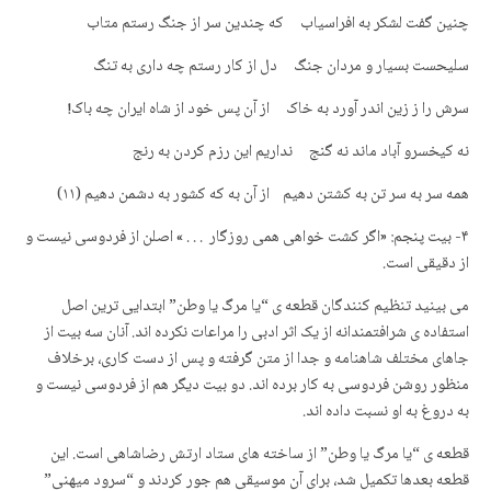
چنین گفت لشکر به افراسیاب که چندین سر از جنگ رستم متاب
سلیحست بسیار و مردان جنگ دل از کار رستم چه داری به تنگ
سرش را ز زین اندر آورد به خاک از آن پس خود از شاه ایران چه باک!
نه کیخسرو آباد ماند نه گنج نداریم این رزم کردن به رنج
همه سر به سر تن به کشتن دهیم از آن به که کشور به دشمن دهیم (۱۱)
۴- بیت پنجم: «اگر کشت خواهی همی روزگار . . . » اصلن از فردوسی نیست و
از دقیقی است.
می بینید تنظیم کنندگان قطعه ی “یا مرگ یا وطن” ابتدایی ترین اصل
استفاده ی شرافتمندانه از یک اثر ادبی را مراعات نکرده اند. آنان سه بیت از
جاهای مختلف شاهنامه و جدا از متن گرفته و پس از دست کاری، برخلاف
منظور روشن فردوسی به کار برده اند. دو بیت دیگر هم از فردوسی نیست و
به دروغ به او نسبت داده اند.
قطعه ی “یا مرگ یا وطن” از ساخته های ستاد ارتش رضاشاهی است. این
قطعه بعدها تکمیل شد، برای آن موسیقی هم جور کردند و “سرود میهنی”