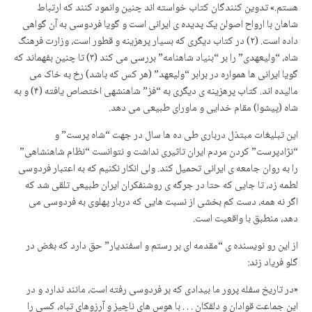
هستم.» تدوین کنندگان کتاب خواسته اند چنین وانمود کنند که ارتباط
شاهان با ارواح اصولن یک پدیده ی ایرانی است و گویا فردوسی به آن گواهی
داده است. (۲) در کتاب دیگری که بسیار پرهزینه و قطور است، وزارت فرهنگ
شاه، “ولیعهدی” را بر “بنیاد شاهنامه” بررسی می کند (۳) تا چنین بفهماند که
گویا ایرانی ها همواره در برابر “ولیعهد” (هر کس که باشد) رخ به خاک می
مالیده اند. کتاب پرهزینه ی دیگری به “فز” شاهنشهی اختصاص یافته (۴) و به
شاه (پیشوا) مقام خدایی و ماورای طبیعی می دهد.
این تبلیغات مبتذل درباری طی ده ها سال در جهت “شاه پرست” و
“نژادپرست” کردن مردم ایران تاثیری نداشت و نتوانست “نظام شاهنشاهی”
را به روان جامعه ی ایرانی تحمیل کند. ولی انکار نکنیم که به اعتبار فردوسی
لطمه زد، تا جایی که حتا در جرگه ی روشنفکران ایران طبیعی تلقی شد که
اگر نه همه، دست کم بخشی از نسبت هایی که دربار پهلوی به فردوسی می
دهد، منطبق با واقعیت است.
از این رو نویسنده ی “مقدمه ای بر رستم و اسفندیار” حق دارد که بغض در
گلو فریاد زند:
«در تاریخ سفله پرور ما بیدادی که بر فردوسی رفته است، مانند ندارد و در
این جماعت قوادان و دلقکان . . . با هوس های ناچیز و آرزوهای تباه، کسی را