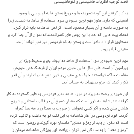
قصد توجیه نظریات فاشیستی و تئوفاشیستی
به کار گرفتن این گونه تحریف ها و دروغ بستن ها به فردوسی با وجود
اهمیتی که دارد، هنوز مهم ترین شیوه ی سوء استفاده از شاهنامه نیست. زیرا
به صورت دامنه ی آن بسیار محدود است. اگر نص شاهنامه پایه قرار گیرد،
تعداد بیت هایی که حتا با این روش های ناشرافتمندانه بتوان از آن جدا کرد و
دستاویز قرار داد، نادر است و بستن به نام فردوسی نیز نمی تواند از حد
معینی فراتر رود.
مهم ترین شیوه ی سوء استفاده از شاهنامه ایجاد جو و محیط ویژه ای
پیرامون آن است. طی سال ها بی خبری مردم ایران از فرهنگ غنی خویش،
مقامات حاکم توانستند خرف های معینی را توی دهن ها بیاندازند و آن قدر
تکرار کنند که جزو بدیهیات به حساب آید.
این شیوه ی زشت به ویژه در مورد شاهنامه ی فردوسی به طور گسترده به کار
گرفته شد. شاهنامه اثری است که معنای عمیق آن در قالب داستانی و تاریخ
شاهان بیان شده و اگر کسی نخواهد از صورت به معنا رود چه بسا گمراه
گردد. خود فردوسی در آغاز شاهنامه به این نکته توجه داشته و تاکید کرده
است که بخردان باید از رمز و معنای” داستان بهره گیرند.و روشن است که
“رمز و معنا” را به سادگی نمی توان دریافت. این ویژگی شاهنامه میدان را