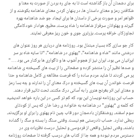
برای دشمنان آن باز گذاشته است تا به جای ره بردن از صورت به معنا و
شکافتن رمز و معنای داستان ها، در پنهان کردن معنای شاهنامه بکوشند و از
ظواهر امر و صورت برخی از داستان ها برای ایجاد جو ضد شاهنامه بهره
گیرند و پهلوانان سرفراز شاهنامه را شاه پرست، مطیع، هوادار خودکامگی
تجاوزکار، خرافه پرست، بزرتری جوی و خون ریز معرفی نمایند.
کار جو سازی گاه بسیار مبتذل بود. روزنامه های درباری هر روز عنوان های
درشتی مانند “شاه و شاهنامه”، “پهلوی در شاهنامه”، “تا سایه شاه بر سر
ایرانیان می بود، ایران نیز از هجوم آشوب ها و ناگواری ها برکنار می بود . . . ”
و صدها نظیر آن را منتشر کرده و صفحاتی را از بیت های گسیخته ی شاهنامه
پر می کردند تا شاید مردم ساده را که فرصت مطالعه ی کامل شاهنامه و حتا
فرصت خواندن آن بیت های گسیخته و درک معنای آن را ندارند و چه بسا رمز
و معنای این اثر بغرنج هنری را به آسانی درک مکنند، تحت تاثیر قرار دهند.
حساب این روزنامه نویسان این بود که کم تر کسی در این باره خواهد اندیشید
که کلمه ی “پهلوی” در شاهنامه به خانواده ی رضا خان که پس از کودتای
سوم اسفند، روشنفکران بادمجان دور قاب چین نام پهلوی را برای او برگزیدند،
ربطی ندارد. حساب نادرستی هم نیست. وقتی سنگ را بسته و سگ را گشاده
باشند، وقتی تجلیل واقعی از فردوسی و تحلیل درست نظریات وی در
دسترس مردم نبوده و همه جا از کتاب های درسب گرفته تا صفحات روزنامه