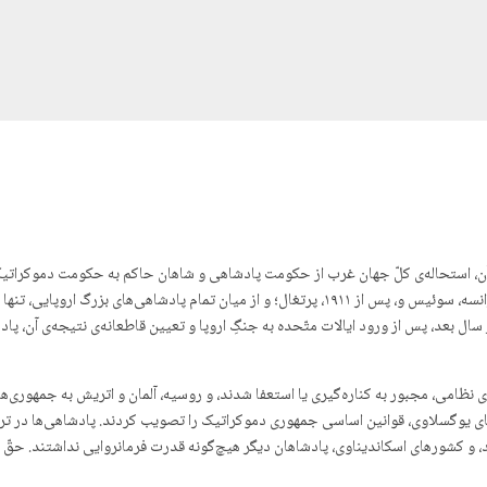
آن، استحاله‌ی کلّ جهان غرب از حکومت پادشاهی و شاهان حاکم به حکومت دموکراتیک-
کامل گردید. تا سال ۱۹۱۴، تنها سه جمهوری در اروپا وجود داشت -فرانسه، سوئیس و، پس از ۱۹۱۱، پرتغال؛
ل بعد، پس از ورود ایالات متّحده به جنگِ اروپا و تعیین قاطعانه‌ی نتیجه‌ی آن، پادشاه
ی نظامی، مجبور به کناره‌گیری یا استعفا شدند، و روسیه، آلمان و اتریش به جمهوری‌
نای یوگسلاوی، قوانین اساسی جمهوری دموکراتیک را تصویب کردند. پادشاهی‌ها در ترک
هلند، و کشورهای اسکاندیناوی، پادشاهان دیگر هیچ‌گونه قدرت فرمانروایی نداشتند. حق