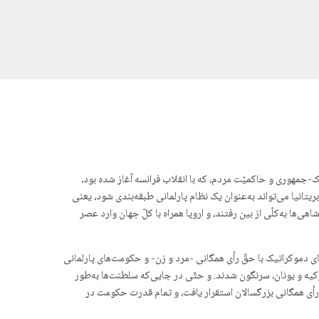
جمهوری و حاکمیّت مردم، که با انقلاب فرانسه آغاز شده بود،
 و از میان تمام پادشاهی‌های بزرگ اروپایی، تنها بریتانیا می‌تواند به‌عنوان یک نظام پارلمانی طبقه‌بندی شود، یعنی
ی‌ها به‌کلّی از بین رفتند، و اروپا همراه با کلّ جهان وارد عصر
های دموکراتیک با حقّ رأی همگانی -مرد و زن- و حکومت‌های پارلمانی
یه و یونان، سرنگون شدند. و حتّی در جایی‌که سلطنت‌ها به‌طور
ّ رأی همگانی بزرگسالان استقرار یافت، و تمام قدرت حکومت در