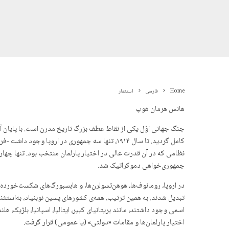
Home
فارسی
استعمار
هانس هرمان هوپ
جنگ جهانی اوّل یکی از نقاط عطف بزرگ تاریخ مدرن است. با پایان 
نظامی که در آن قدرت عالی در اختیار پارلمان منتخب بود. تنها چهار سا
جمهوری‌خواهی دموکراتیک شد.
در اروپا، رومانوف‌ها، هوهن‌تسولرن‌ها، و هابسبورگ‌های شکست‌خورده‌
تبدیل شدند. به همین ترتیب، همه‌ی کشورهای پسین نوبنیاد، به‌استث
اسمی وجود داشتند، مانند بریتانیای کبیر، ایتالیا، اسپانیا، بلژیک، 
اختیار پارلمان‌ها و مقامات «دولتی» (یا عمومی) قرار گرفت.