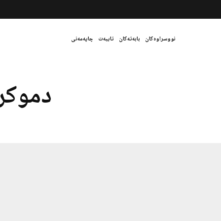
نووسراوەکان
بابەتەکان
تایبەت
چاپەمەنی
دموکر