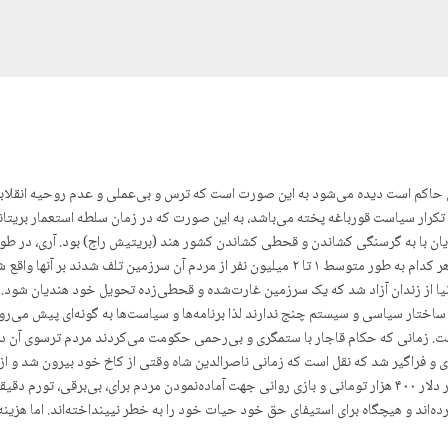
ران حاکم است دیده می‌شود به این صورت است که ترس و بی‌عملی و عدم روحیه انقلا
تکرار سیاست قورباغه پختە می‌باشد، به این صورت که در زمان سلطه استعمار بریتانیا
تحت ولایت بریتیش راج بیش از ۸ قحطی بزرگ و گرسنگی بزرگ که هر کدام به طور متوسط ۱ تا ۲ میلیو
ا از زندان آزاد شد که یک سرزمین غارت‌شده و قحطی‌زده تحویل خود هندیان شود. لذ
ر ساختار سیاسی و سیستم چنج ندارند لذا برنامه‌ها و سیاست‌ها به گونه‌ای پیش می‌رو
. زمانی که حکام قاجار با ستمگری و بی‌رحمی حکومت می‌کردند مردم ترسوی آن دور
فراگیر شد که نقل است که زمانی ناصرالدین شاه وقتی از کاخ خود بیرون شد و از شه
می‌دید که بعد از مدتی دیگر منصرف شد که از شهر بازدید کند. اخبار دلار ۴۰۰ هزار تومانی و بازی روانی جهت آمادەنمو
اند و هیچگاه برای استیفای حق خود حیات خود را به خطر نیینداخته‌اند. اما هزینه ا