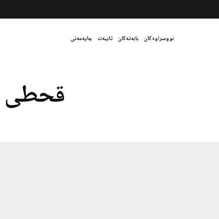
نووسراوەکان
بابەتەکان
تایبەت
چاپەمەنی
قحطی س