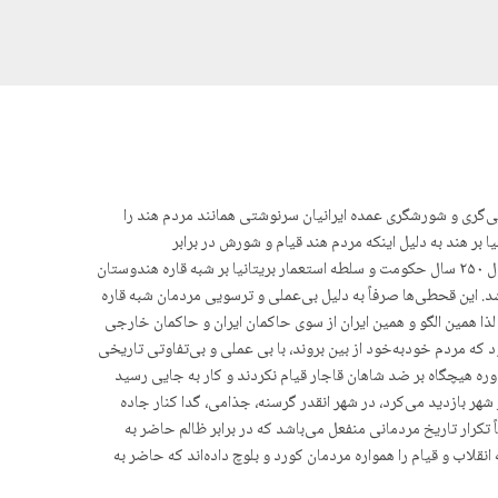
بی‌گری و شورشگری عمدە ایرانیان سرنوشتی همانند مردم هند را
 بر هند به دلیل اینکه مردم هند قیام و شورش در برابر
استعمارگران و اشغالگران انجام ندادند سیاست سرکوب و کنترل هندیان با بە گرسنگی کشاندن و قحطی کشاندن کشور هند (بریتیش راج) بود. آری، در طول ۲۵۰ سال حکومت و سلطه استعمار بریتانیا بر شبه قاره هندوستان
ن نفر از مردم آن سرزمین تلف شدند بر آنها واقع شد. این قحطی‌ها صرفاً به دلیل بی‌عملی و ترسویی مردمان شبه قاره
ا همین الگو و همین ایران از سوی حاکمان ایران و حاکمان خارجی
د که مردم خودبەخود از بین بروند، با بی‌ عملی و بی‌تفاوتی تاریخی
ه هیچگاه بر ضد شاهان قاجار قیام نکردند و کار به جایی رسید
ر بازدید می‌کرد، در شهر انقدر گرسنه، جذامی، گدا کنار جاده
دن مردم برای، بی‌برقی، تورم دقیقاً تکرار تاریخ مردمانی منفعل می‌باشد که در برابر ظالم حاضر به
نقلاب و قیام را همواره مردمان کورد و بلوچ دادەاند که حاضر به