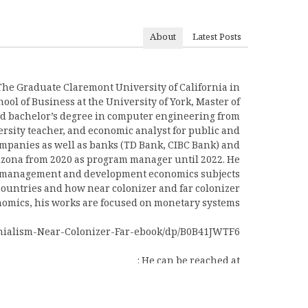
About
Latest Posts
The Graduate Claremont University of California in
 of Business at the University of York, Master of
d bachelor’s degree in computer engineering from
ersity teacher, and economic analyst for public and
mpanies as well as banks (TD Bank, CIBC Bank) and
izona from 2020 as program manager until 2022. He
t management and development economics subjects.
countries and how near colonizer and far colonizer
onomics, his works are focused on monetary systems.
nialism-Near-Colonizer-Far-ebook/dp/B0B41JWTF6
He can be reached at :
pejvak@kurdia.net