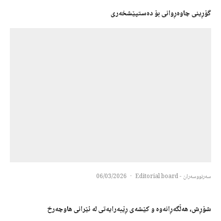
گۆڕینی چاوەڕوانی بۆ دەستپێشخەری
سەرنووسەران - Editorial board
·
06/03/2026
شۆڕش، هەڵگەڕانەوە و کێشەی ڕێبەرایەتی لە ئێرانی هاوچەرخ