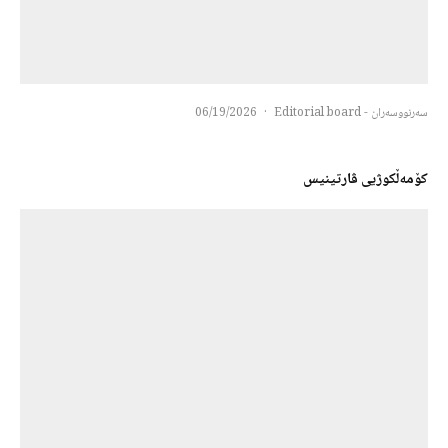
سەرنووسەران - Editorial board
·
06/19/2026
کۆمەڵکوژیی ڤارتینیس