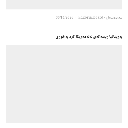
سەرنووسەران - Editorial board
·
06/14/2026
بەریتانیا ڕیسەکەی لەئەمەریکا کرد بەخوری