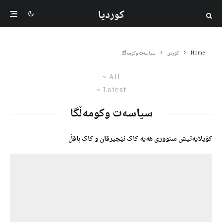
کوردیا
Home
کوردی
سیاسەت وکومەڵگا
All
Latest
سیاسەت وکومەڵگا
کۆیلایەتیش سنووری هەیە کاک نێچیرڤان و کاک باڤڵ