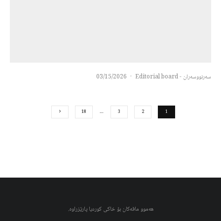
سەرنووسەران - Editorial board
·
03/15/2026
18
…
3
2
1
هەموو مافەکان بۆ خاکی کوردیا پارێزراوە.