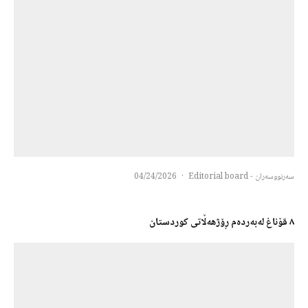
سەرنووسەران - Editorial board
·
04/24/2026
٨ قۆناغ لەبەردەم ڕۆژهەڵاتی کوردستان