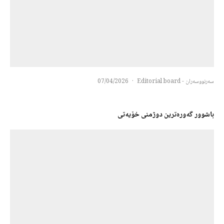
سەرنووسەران - Editorial board
·
07/04/2026
باشوور گەورەترین دوژمنی خۆیەتی