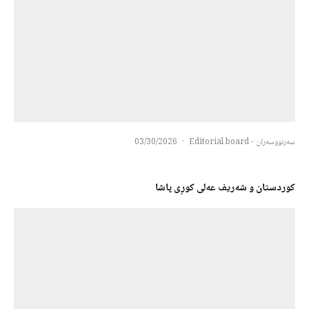
سەرنووسەران - Editorial board
·
03/30/2026
کوردستان و شەریف عەلی کوڕی پاشا