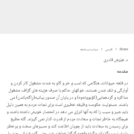
Home
فارسی
سیاست و جامعه
د. هێرش قادری
مقدمه
در قلعه حیوانات، هنگامی که اسب و خر و گاو به شدت مشغول کار کردن و
آوارگی و تلف شدن هستند، خوکهای حاکم با صرف هزینه های گزاف، مشغول
مذاکره و گردهمایی(کۆبوونەوه) و در پایان آن صدور بیانیه(ڕاگەیاندن) می
باشند. مسئولیت حکومت وظیفه خطیری است برای نجات مردم به همین دلیل
باید شیر و سیب را که به آنها انرژی می دهد در انحصار خویش داشته باشند و
هیچگاه به خاطر نجات و سعادت مردم از قدرت کنار نمی گیرند. گله مطیع
برای رسیدن به سعادت باید از چوپان اطاعت کند و مسیرهای سخت و پرخطر
را پشت سر بگذراند وگرنه طعمه گرگها خواهند شد. حتی گوسفندانی چند را