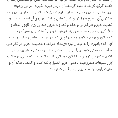
طعمه گرگها کردند تا بقیه گوسفندان درس عبرت بگیرند. در این برهوت
کوردستان، عشایر به سیاستمداران قوم تبدیل شده اند و مداحان و ادیبان به
متفکران آن لاجرم هنوز گردو غبار تحلیل و انتقاد بر روی آن ننشسته است و
ذهنیت خیر و شر ایرانی و حکم و قضاوت عربی مجالی برای ظهور انتقاد و
عقل کوردی نمی دهد. عشایر به اشرافیت تبدیل گشتند و پیشمرگه به
گلادیاتور و برده. دیگریها به امپراتوری که اشرافیت به خاطر رضایت و لذت
آنها، گلادیاتورها را به میدان نبرد فرستاد. در تقدم عصبیت حزبی بر فکر ملی،
مداحی به معنی خوب و باش بودن است و انتقاد به معنی جاش بودن. در
الگوی حکمرانی کوردی نه اخلاق وجدانی باقی مانده است نه ملتی. فرهنگ به
ابزار تبلیغات مشروعیت بخشی حزبی تقلیل یافته است و اقتصاد شکم آن و
امنیت بازوی آن اما خبری از سر فضیلت نیست.