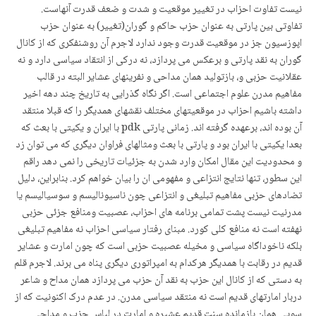
نیست تفاوت احزاب در تغییر موقعیت و شدت و ضعف قدرت آنهاست.
تفاوتی بین پارتی به عنوان حزب حاکم و گوران(تغییر) به عنوان حزب
اپوزسیون جز در موقعیت قدرت وجود ندارد لاجرم آن روشنفکری که از کانال
گوران به نقد پارتی و برعکس می پردازد، نه درکی از انتقاد سیاسی دارد و نه
عقلانیت حزبی و، بازتولید همان مداحی و نفرینهای عشایر البته در قالب
مفاهیم مدرن علوم اجتماعی است. اگر نگاه گذرایی به تاریخ چند دهه اخیر
داشته باشیم احزاب در موقعیتهای مختلف نقشهای همدیگر را که قبلا منتقد
آن بوده اند، برعهده گرفته اند. زمانی پارتی pdk با ایران و یکیتی با بعث که
بعدا یکیتی با ایران بود و پارتی با بعث ومثالهای فراوان دیگری که می توان زد
و محدودیت این مقال امکان وارد شدن به جزئیات تاریخی را نمی دهد راقم
این سطور، تنها نتایج انتزاعی و مفهومی ان را بیان خواهم کرد. بنابراین، دلیل
تضادهای حزبی مفاهیم تبلیغی و انتزاعی چون ناسیونالیسم و سوسیالیسم یا
مدرنیت نیست پشت تمامی برنامه های احزاب، عصبیت ومنافع جزئی حزبی
نهفته است نه منافع کلی کورد. مبنای رفتار سیاسی احزاب نه مفاهیم تبلیغی
بلکه ناخوداگاه سیاسی و مخیله عصبیت حزبی است که چون امارت و عشایر
قدیم در رقابت با همدیگر هرکدام به امپراتوری دیگری پناه می برند. لاجرم قلم
به دستی که از کانال این حزب به نقد آن حزب می پردازد همان مداح و شاعر
دربار امارتهای قدیم است نه منتقد سیاسی مدرن. در عدم درک اکنونیت که از
سویی همان بازمانده سنت قدیم عشیره و امارت در لباس حزب و مداحی