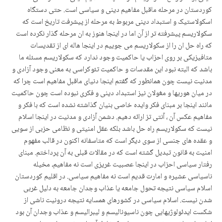
کوردستان در مرحله ماقبل مفاهیم دینی و سیاسی است. حتی دستگاه
اسکولاستیک و استبداد دینی مربوط به مرحله از پیشرفت تاریخ است که
سکولاریسم پیشرفته تر از آن اما در اینجا هنوز به ان مرحله گذار نکرده است
که راه حل ان را از سکولاریسم می جوییم در اینجا هاله ای از تقدیسات
متافیزیکی بر روی احزاب یا حاکمیت وجود ندارد که سکولاریسم مسئله ما
باشد که البته نبود این مقدسات و حاکمیت تئوکراسی به معنی وجود آزادی و
مدنیت نیست چون همانطور که گفتم اینجا دنیای ماقبل مفاهیم است چرا که
در میان هوریها و مغولان نیز استبداد دینی و فکری نبوده است چون حاکمیت
مانند اینجا بر مبنای فکر وایده خاصی بنیان گذاشته نشده است که با فکر و
مفاهیم عکس آن ، آنتی تز ارائه دهیم. دشمن آزادی و مدنیت در اینجا اسلام
نیست که سکولاریسم راه حل باشد بلکه عقل امنیتی و نظامی حزبی از سویی
و عقده های جنسی از سوی دیگر است که متاسفانه اکنون در قالب مفهوم
امنیت به قانون تبدیل گشته است که در مقالات قبلی به آن پرداختم. مبنای
رفتار سیاسی احزاب در اینجا عصبیت غریزی است نه مفاهیم، مخیله
ناسیاسی عشیره و امارت قدیم است نه مفاهیم سیاسی. در اقلیم کوردستان
اسلام سیاسی نتیجه تحول جامعه یا عذاب وجدان جامعه به دلیل غربی
شدن نیست. اسلام سیاسی در کشورهای همسایه نتیجه درونیت ناشی از
شکست ایدئولوژیهایی چون ناسیونالیسم و لیبرالیسم و عذاب وجدان آن بود