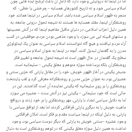
اما در اینجا نه درونیتی وجود دارد که تامل آن باعث ترشح ایده هایی چون
اسلام سیاسی شود و نه تاریخ کشورهای همسایه – چرخشی یا خطی- که
منجر به ظهور اسلام سیاسی شده باشد. اسلام سیاسی در اینجا همانند خود
روشنفکران اینجا، مقلد همسایه ها هستند نه نتیجه تحول درونی جامعه. به
همین دلیل احزاب اسلامی، در دنیای ماقبل مفاهیم اینجا که در آتش عصبیتها
و سنتهای قبیله ایی می سوزد با وجود مذهبی بودن مردم، موفقیتی در کسب
آراء مردم نیافتند و هیچ گاه نتوانستند اسلام سیاسی به عنوان یک ایدئولوژی
مدرن را به گفتمان تبدیل کنند. آنچه در اینجا به عنوان اسلام سیاسی در
سطح یک گفتمان در حال ظهور است نه نتیجه تحول جامعه و تغییر فکر
روشنفکران، بلکه برساخته سوژه متوهم و معلق یکیتی – سلیمانیه است.
جنبش یکیتی در آغاز ظهور خویش، خود را در مقابل پارتی که حزبی سنتی و
عشیرتی بود، به عنوان حزبی مدرن و روشنفکرانه معرفی کرد و لقب پاینتخت
روشنفکری را بر روی سلیمانیه که یکیتی نماینده آن است گذاشتند. این در
حالی است که خود سلیمانی – یکیتی نیز در آتش سنت – عشیره می سوزد
اما به دلایل سیاسی تضاد با پارتی، مهر روشنفکری را بر خود زدند و درواقع
ماهیت خویش را به دیگری پارتی فرافکنی کردند اما بعد از توافق سیاسی با
پارتی، به دلیل اینکه در اینجا سیاست مقدم بر فکر است، امکان فرافکنی
وجود عشیره –سنتی خویش به پارتی که دیگر دوست سیاسی بود، وجود
نداشت به همین دلیل سوژه معلق یکیتی که در توهم روشنفکری است به دنبال