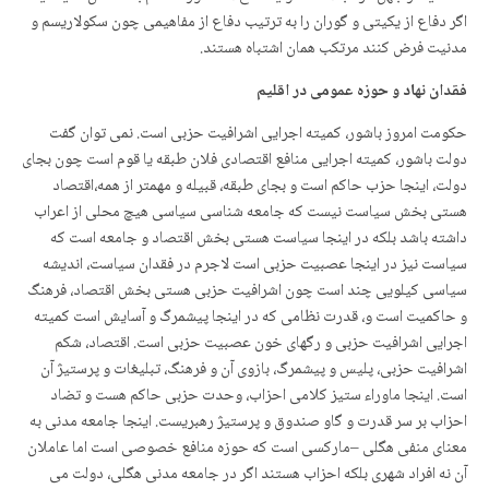
اگر دفاع از یکیتی و گوران را به ترتیب دفاع از مفاهیمی چون سکولاریسم و
مدنیت فرض کنند مرتکب همان اشتباه هستند.
فقدان نهاد و حوزه عمومی در اقلیم
حکومت امروز باشور، کمیته اجرایی اشرافیت حزبی است. نمی توان گفت
دولت باشور، کمیته اجرایی منافع اقتصادی فلان طبقه یا قوم است چون بجای
دولت، اینجا حزب حاکم است و بجای طبقه، قبیلە و مهمتر از همه،اقتصاد
هستی بخش سیاست نیست که جامعه شناسی سیاسی هیچ محلی از اعراب
داشته باشد بلکه در اینجا سیاست هستی بخش اقتصاد و جامعه است که
سیاست نیز در اینجا عصبیت حزبی است لاجرم در فقدان سیاست، اندیشه
سیاسی کیلویی چند است چون اشرافیت حزبی هستی بخش اقتصاد، فرهنگ
و حاکمیت است و، قدرت نظامی که در اینجا پیشمرگ و آسایش است کمیته
اجرایی اشرافیت حزبی و رگهای خون عصبیت حزبی است. اقتصاد، شکم
اشرافیت حزبی، پلیس و پیشمرگ، بازوی آن و فرهنگ، تبلیغات و پرستیژ آن
است. اینجا ماوراء ستیز کلامی احزاب، وحدت حزبی حاکم هست و تضاد
احزاب بر سر قدرت و گاو صندوق و پرستیژ رهبریست. اینجا جامعه مدنی به
معنای منفی هگلی –مارکسی است که حوزه منافع خصوصی است اما عاملان
آن نه افراد شهری بلکه احزاب هستند اگر در جامعه مدنی هگلی، دولت می