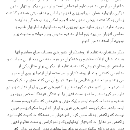
شاعران در لباس مفاهیم علوم اجتماعی است و از سوی دیگر دولتهای مدرن
دیگری بازتولید همان امپراتوریهای قدیم در لباس چندقومیتی هستند، گذشت
زمانی به گذشته تاریخی تبدیل نشد لاجرم امکان پرتاب شدگی به آینده
وجود ندارد. در زیر سایه امپراتوریهای قدیم به بازتولید امارتهای قدیم با
مداحی ادیبان می پردازیم اما از مفاهیم مدرنی چون دولت و مدنیت برای
توجیه آن استفاده می کنیم.
دیگر منتقدان به تقلید از روشنفکران کشورهای همسایه مبلغ مفاهیم آنها
هستند غافل از انکه مفاهیم روشنفکران در هرجامعه ایی باید از دل سیاست و
جامعەی کورستان تراوش کند نه به تقلید از دیگران. برای مثال یکی از
مفاهیمی که تنی چند از روشنفکران و سیاستمداران اینجا بر روی آن مانور
می زنند و بودجه های عظیمی را صرف تبلیغ آن می کنند مفهوم سکولاریسم
است. در حالی که وضعیت کوردستان با کشورهای عربی و ایران تفاوت بنیادی
دارد. در کوردستان ما نه با سنت فقهی یا انباشتگی فرهنگ اسلامی روبه رو
هستیم و نه با حاکمیت ایدئولوژیک دینی و عقیدتی که سکولاریسم مسئله
اینجا باشد. سکولاریسم کشورهای عربی و ایران که لزوما سکولاریسم غربی
نیست که واکنشی به قدسانی کردن امر عرفی در دستگاه حاکمیت کلیسا بود،
واکنشی در مقابل حاکمیتهای ایدئولوژیک و تئوکراسی و سنت عظیم فقهی
دینی بود در واقع سکولاریسم مرحله پسا مفاهیم دینی است در حالی که