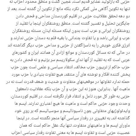
حزبی که بازتولید عشایر قدیم است، عجین گشت و منطق محدود احزاب نه
تنها به تکوین آگاهی ملی کمکی نکرد بلکه مانع از تکوین آن گشته است. بعد از
دو دهه تحقق عقلانیت حزبی در اقلیم کوردستان مداحی و فحش دادن
جایگزین تحلیل و تفسیر گشته است. منطق روشنفکران اینجا یا تقلید از
روشنفکران ایرانی و عرب است بدون اینکه مسئله اینان، مسئله روشنفکران
عرب و ایرانی باشد و یا تفاوت چندانی با بقیه قلم به دستان حزبی ندارند و
انرژی فکری خویش را به ناسزاگفتن از حزبی و مداحی حزب دیگر گذاشته اند
در حالی که نه مسائل کوردستان و موانع ازادی آن همانند ایران و کشورهای
عربی است که به تقلید از آنها ندای سکولاریسم سر بزنیم و نه فحش دادن به
حزب حاکم از تریبون حزب مخالف، انتقاد سیاسی و علمی است چون حزب
پخش کننده افکار و نوشته های آن منتقد، هیچ تفاوت بنیادی با حزب مورد
حمله ندارد تفاوتها در موقعیتهای متفاوت و ضدیت و ضعف قدرت است نه در
ماهیت آنها . بنابراین، هنوز نه این حزب و آن حزب بلکه عقلانیت نامعقول
حزبی به طور کل مورد تامل و انتقاد قرار نگرفته است. در اقلیم کوردستان،
وحدت وجود حزبی حاکم است و ماهیت ها هیچ اعتباری ندارند. ایسم ها
وایدئولوژیهای متفاوتی چون ناسیونالیسم و سوسیالیسم که بر روی خود
گذاشته اند، به تغییری در رفتار سیاسی آنها منجر نگشته است. در اینجا
ماورای ایسم ها و ماهیتهای متفاوت، تنها یک عقل حاکم است که همان
عصبیت حزبی است و تفاوت ایسم ها به معنی تفاوت رفتار سیاسی احزاب