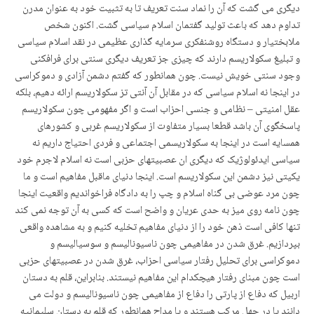
دیگری می گشت که آن را نماد سنت تعریف تا به تثبیت خود به عنوان مدرن
تداوم دهد که باعث تولید گفتمان اسلام سیاسی گشت. اکنون شخص
ملابختیار و دستگاه روشنفکری سرمایه گذاری عظیمی در نقد اسلام سیاسی
و تبلیغ سکولاریسم دارند که چیزی جز تعریف دیگری سنتی برای فرافکنی
وجود سنتی خویش نیست. چون همانطور که گفتم دشمن آزادی و دموکراسی
در اینجا نه اسلام سیاسی که در مقابل آن آنتی تز سکولاریسم ارائه دهیم، بلکه
عقل امنیتی – نظامی و جنسی احزاب است و اگر مفهومی چون سکولاریسم
پاسخگوی آن باشد قطعا بسیار متفاوت از سکولاریسم غربی و کشورهای
همسایه است در اینجا به سکولاریسمی اجتماعی و فردی احتیاج داریم نه
سیاسی ایدئولوژیک که دیگری ان عصبیتهای حزبی است نه اسلام لاجرم خود
یکیتی نیز دشمن این سکولاریسم است. اینجا دنیای ماقبل مفاهیم است و ما
چون مرد عوضی بی گناه اسلام و چپ را به دادگاه فراخواندیم واقعیت اینجا
چون نامه روی میز به حدی عریان و واضح است که کسی به آن توجه نمی کند
تنها کافی است ذهن خود را از دنیای مفاهیم تخلیه کنیم و به مشاهده واقعی
بپردازیم. غرق شدن در مفاهیمی چون ناسیونالیسم و سوسیالیسم و
دموکراسی برای تحلیل رفتار سیاسی احزاب، غرق شدن در عصبیتهای حزبی
است چون مبنای رفتار هیچکدام این مفاهیم نیستند. بنابراین، قلم به دستان
اربیل که دفاع از پارتی را دفاع از مفاهیمی چون ناسیونالیسم و دولت می
دانند یا در جهل مرکب هستند و یا مداح همانطور که قلم به دستان سلیمانیه