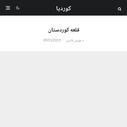
کوردیا
قلعه کوردستان
د. هێرش قادری
·
09/13/2019