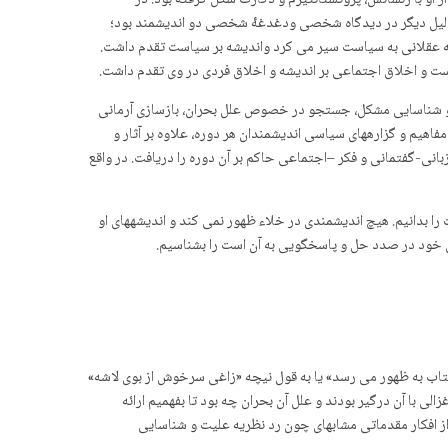
ز او با رنسانس، پروتستانتیزم و دکارت شکل گرفته بود. در
. دلیل دیگر در دیدگاه شخصی ودغدغۀ شخصی دو اندیشمند بود؛
شه عقلانی به سیاست سیر می کرد واندیشه بر سیاست تقدم داشت.
 و اخلاق اجتماعی بر اندیشه و اخلاق فردی در وی تقدم داشت.
ه و شناسایی مشکل، جستجو در خصوص علل بحران، بازسازی آرمانی
اهیم و گزاره­های سیاسی اندیشمندان هر دوره، علاوه بر آثار و
بانی-گفتمانی و فکر –اجتماعی حاکم بر آن دوره را دریافت. در واقع
را بدانیم. هیچ اندیشمندی در خلاء ظهور نمی کند و اندیشه­های او
های خود در صدد حل و پاسخگویی به آن است را بشناسیم.
افتاب به ظهور می رسد» یا به قول نیچه «زاغی سرخوش از بوی لاشه»
الی با آن درگیر بودند و علل آن بحران چه بود تا بفهمیم ارائه
 از افکار مقدماتی مشابه­ای چون رد نظریه علیت و شناسایی