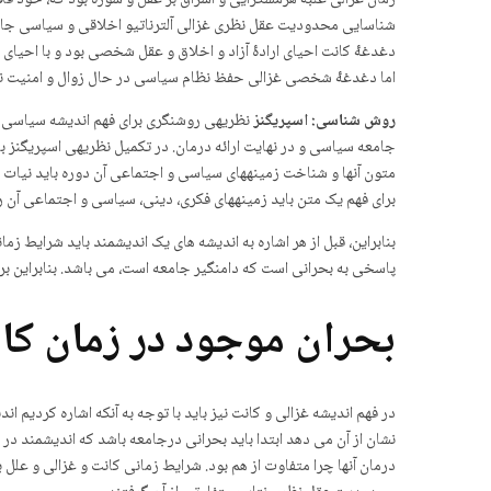
زمان غزالی غلبه هرمس­گرایی و اشراق بر عقل و سوژه بود که، خود فلا
شناسایی محدودیت عقل نظری غزالی آلترناتیو اخلاقی و سیاسی جامع
دغدغۀ کانت احیای ارادۀ آزاد و اخلاق و عقل شخصی بود و با احیا
اما دغدغۀ شخصی غزالی حفظ نظام سیاسی در حال زوال و امنیت ناش
روش شناسی: اسپریگنز
نظریه­ی روشنگری برای فهم اندیشه سیاسی م
جامعه سیاسی و در نهایت ارائه درمان. در تکمیل نظریه­ی اسپریگنز ب
متون آنها و شناخت زمینه­های سیاسی و اجتماعی آن دوره باید نیات و
برای فهم یک متن باید زمینه­های فکری، دینی، سیاسی و اجتماعی آن ر
بنابراین، قبل از هر اشاره به اندیشه های یک اندیشمند باید شرایط 
پاسخی به بحرانی است که دامنگیر جامعه است، می باشد. بنابراین برا
بحران موجود در زمان کا
در فهم اندیشه غزالی و کانت نیز باید با توجه به آنکه اشاره کردیم
نشان از آن می دهد ابتدا باید بحرانی درجامعه باشد که اندیشمند در مق
درمان آنها چرا متفاوت از هم بود. شرایط زمانی کانت و غزالی و علل 