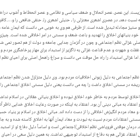
نسبت دهد، در عصری اشعری معتزلی را ، حنبلی اشعری را، حنفی شافعی را و….کافر م
ستیز مجادله تبدیل شده است. از طرفی هم وی به خوبی می دانست که ایمان عامه م
: ۵۸۷). سستی در امر عقاید دینی خود بنیانهای اخلاق را تهدید و باعث ضعف و سستی در امر اخلاقی ش
اصلی غزالی نظم اجتماعی و چون در آن­زمان جدایی جامعه و دولت از هم تصور نمی شد
 غفلت و شهوت و عدم قناعت غزالی به ناگزیر از استبداد برای مهار پرخاشگری مردم
اما غزالی استبداد را راه حل موقت می دانست و سراغ راه­حل اصلی برای احیای نظم
ی نظم اجتماعی به دلیل زبونی اخلاقیات مردم بود. وی دلیل متزلزل شدن نظم اجتما
ه ریشه در سستی اخلاق داشت را چه می دانست یعنی دلیل سستی اخلاق اجتماعی را
و اعتقاد به مبانی دینی آن بود. اعتقاد به اینکه در صورت رعایت اخلاق خدایی ناظر 
عاد مردم انگیزش اخلاقی را از دست داده اند. مبانی اخلاق در اسلام بر بنیاد حس
ستی اعتقادات مردم نسبت به نبودت و معاد ایمان آنها به اخلاق کاسته شده و به 
مان موقتی فروپاشی نظم اخلاقی/اجتماعی است و اساساً دلیل دفاع او از استبداد 
عتقاد غزالی هم به دفاع از استبداد توجیهی نداشت. به همین دلیل سعی در احیای امر 