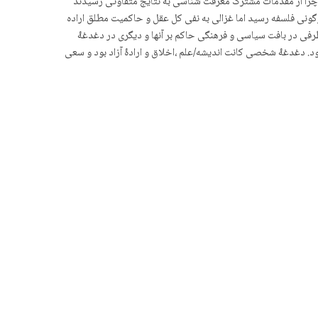
ه چرا از مقدمات مشترک معرفت شناسی به نتایج متفاوتی رسیدند
گونی فلسفه رسید اما غزالی به نفی کل عقل و حاکمیت مطلق اراده
طرفی در بافت سیاسی و فرهنگی حاکم بر آنها و دیگری در دغدغۀ
ود. دغدغۀ شخصی کانت اندیشه/علم ،اخلاق و ارادۀ آزاد بود و سعی