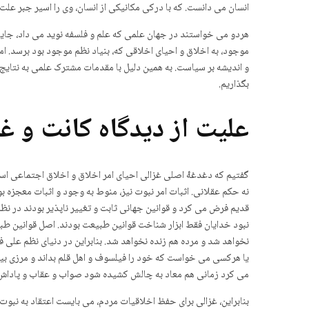
انسان می دانست. که با درکی مکانیکی از انسان، وی را اسیر جبر علت
هردو می خواستند در جهان علمی که علم و فلسفه نوید می داد، جایی
موجود، به اخلاق و احیای اخلاقی که، بنیاد نظم موجود بود برسد. 
و اندیشه بر سیاست. به همین دلیل با مقدمات مشترک علمی به نتایج م
بگذاریم.
علیت از دیدگاه کانت و غ
گفتیم که دغدغۀ اصلی غزالی احیای امر اخلاق و اخلاق اجتماعی است ک
نه حکم عقلانی. اثبات امر نبوت نیز، منوط به وجود و اثبات معجزه 
قدیم فرض می کرد و قوانین جهانی ثابت و تغییر ناپذیر بودند در نظم
نبود خدایان فقط ابزار شناخت قوانین طبیعت بودند. اصل قوانین طب
نخواهد شد و مرده هم زنده نخواهد شد. بنابراین در دنیای نظم علی ف
یا هرکسی می خواست که خود را فیلسوف و اهل قلم بداند و مرزی بین 
می کرد زمانی هم معاد به چالش کشیده شود صواب و عقاب و پاداش 
بنابراین، غزالی برای حفظ اخلاقیات مردم، می بایست اعتقاد به نبو