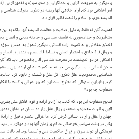
و دیگری به شریعت گرایی و خداگرایی و محو سوژه و تقدیرگرایی (ف
امر اخلاقی بود که، آراء اخلاقی آنها ریشه در نظریه معرفت شناسی
اندیشه غرب و اسلام را تحت تاثیر قرار داد.
اهمیت آنان نه فقط به دلیل صلابت و عظمت اندیشه آنها، بلکه به ا
متافیزیک و خدامحوری به فلسفه سیاسی و جامعه مدنی و انسان محور
اخلاق عقلانی و حاکمیت اراده انسانی، دیگری تحول به امتناع سوژ
و زوال قوۀ خلاق و اختیار انسان و تسلط فاتالیسم و تقدیر بر انس
اخلاقی هر دو اندیشمند در معرفت شناسی آنان بخصوص دیدگاه آنان 
خلاق انسانی دارد دیگری می خواهد حاکمیت مطلق اراده الهی و معج
شناسایی محدودیت عقل نظری، کل عقل و فلسفه را نابود کرد. نتای
کرد. بنابراین، سئوالی که مطرح است این که چرا غزالی و کانت با ا
متفاوت چه بود؟
نتایج متفاوت این بود که کانت به آزادی اراده و قوه خلاق عقل بشری
الهی و اثبات معجزه و ضعف و زوال عقل واراده انسان در مقابل تقد
جهان را عقل و اراده انسانی فرض کرد اما غزالی عنصر دخیل را ارادۀ
یکی در بافت سیاسی/فرهنگی حاکم بر زمان آنها بود و دیگری در دید
فرهنگی آن تولد سوژه و زوال حاکمیت دین و کلیسا بود. اما بافت سیا