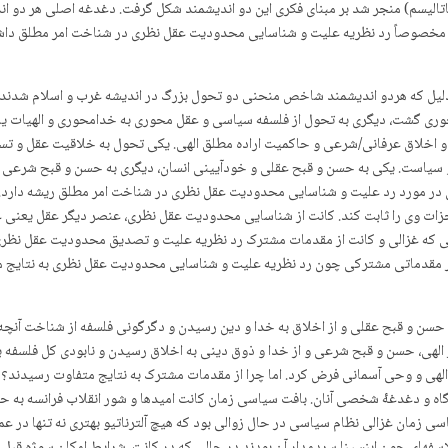
اتالیسم) منجر شد بر مبنای فکری این دو اندیشمند شکل گرفت. دغدغه اصلی هر دو 
 و مخصوصاً رد نظریه علیت و شناسایی محدودیت عقل نظری در شناخت امر مطلق داشت.
ین دلیل که هردو اندیشمند شاخص منحنی دو تحول بزرگ در اندیشه غرب و اسلام شدند.
ی گشت، دیگری به تحول از فلسفه سیاسی و عقل محوری به خدامحوری و الهیات یا ع
ه و اخلاق عرفانی/شرعی و حاکمیت اراده مطلق الهی. یکی تحول به خلاقیت عقل و ت
ان و سیاست. یکی به حسن و قبح عقلی و خودآیینی انسان، دیگری به حسن و قبح شرعی 
در مورد رد علیت و شناسایی محدودیت عقل نظری در شناخت امر مطلق ریشه دارد. ا
زات وی را ثابت کند. کانت از شناسایی محدودیت عقل نظری، عنصر دیگر عقل یعنی عق
جی که غزالی و کانت از مقدمات مشترک رد نظریه علیت و تصدیق محدودیت عقل نظری 
فکار مقدماتی مشترکی چون رد نظریه علیت و شناسایی محدودیت عقل نظری به نتایج متف
، حسن و قبح عقلی و از اخلاق به خدا و دین رسیدن و دگرگونی فلسفه از شناخت آنچه هس
یر الهی، حسن و قبح شرعی و از خدا و ذوق دینی به اخلاق رسیدن و نابودی کل فلسفه
 الهی و وحی آسمانی فرض کرد. اما چرا از مقدمات مشترک به نتایج متفاوت رسیدند؟ چ
گاه و دغدغۀ شخصی آنان. بافت سیاسی زمان کانت امیدها و شور انقلاب فرانسه به ح
سی زمان غزالی نظام سیاسی در حال زوالی بود که هیچ آلترناتیو بهتری نه تنها در عم