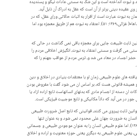
د و نبوت انداخته است و این شک به سستی عادات نیکو و پسندیده
ی عقیده دینی برتر از آن است که عقل به ادراک آن نایل آید.
وق است(فخوری، ۱۳۸۱: ۵۸۹).« ایمان صحیح ایمان به نبوت است. ایمان به نبوت عبارت است از اقرار به اثبات حالاتی ورای عقل، که در
آنجا چشم به دیدن مدرکاتی خاص ان عالم گشوده می شود. مدرکاتی که عقل از ادراک آن­ها معزول است، همچنان­که گوش از ادراک رنگها و چشم از ادراک صداها»( غزالی،۱۳۶۹: ۵۱). اعتقاد به نبوت هم از طریق معجزه بود اما
انین ثابت طبیعت جایی برای معجزه باقی نمی گذاشت در حالی که
سستی می گرفت و سستی اعتقاد به نبوت، انگیزش اخلاقی مردم را
 حشر اجساد در معاد می شد و، ترس مردم از عواقب جهنم را که
افته های علوم طبیعی زمان او با معتقدات بنیادی در اخلاق و دین
های پیش داشته و همیشه قانونی هست که، بر اساس ان می شود گفت با مفروض بودن
ان دسته از اجسام مادی که بدنهای انسانهاست تابع اراده ازاد یا
قوانین ثابت پیروی می کنند، قوانینی که تابع اصل ضرورت طبیعی
 به عنوان یک پدیدار، تا انجا که به حوزه نمودها، یعنی حوزه تمایلات تعلق دارد، تابع همان قوانین اصل ضرورت است(بلوم، ۱۳۷۳: ۷۱۷) اما انسان به ضرورت جهان علی محدود نمی شود و به عنوان تنها
موجود خردورز، صاحب اراده است. تصور مفهوم اراده انسان را از جهان ضرورت عالم نمود فراتر برده و عضوی از عالم معقول مبدل می سازد(کانت، ۱۳۶۹: ۱۳۸). اما علوم طبیعی انسان را به عنوان موجودی طبیعی و جسمانی
ی، یعنی علوم طبیعی به دیگری یعنی حوزه معنویت و اراده و اخلاق