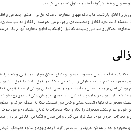
 و معلولی و فاقد هرگونه اختیار معقول تصور می کردند.
 برای اخلاق بازکنند. اما با دغدغه­های متفاوت؛ دغدغه غزالی، اخلاق اجتماعی و 
اما دغدغه کانت خود اخلاق و فضیلت فردی بود و می خواست از اخلاق به سیاست برسد
تفاوت اخلاقی و سیاسی رسیدند که قبل از اینکه به نتایج متفاوت آنها از یک امر مشت
زالی
ه بنیاد نظم سیاسی محسوب می­شود و بنیان اخلاق هم از نظر غزالی، و هم شرایط امکا
بود. معجزه هم نظم علت و معلولی را در هم می شکافت و خرق عادت یا خرق علت بود. د
 یونانی اصل بر رابطه انسان با طبیعت بود و حتی خدایان یونانی از جمله زئوس خدا
یعت هم علیت بود. در چارچوب قوانین علیت هیچ امر پیش بینی ناپذیری رخ نخواهد 
لسفه معجزات نه تنها واقعیت عینی و قابل باور نیستند بلکه به حیطه خرافه و اسطور
خود و عوام بکشد معجزات را انکار و انکار معجزات به تزلزل اعتقاد در وجود نبوت 
و مجازات اخروی مورد شک قرار می گیرد و این بنیان و انگیزش اخلاقی مردم را س
ت و معجزه و خدای هم فن حریف را اثبات می کرد. لازمه وجود و تداوم همیشگی فیض و