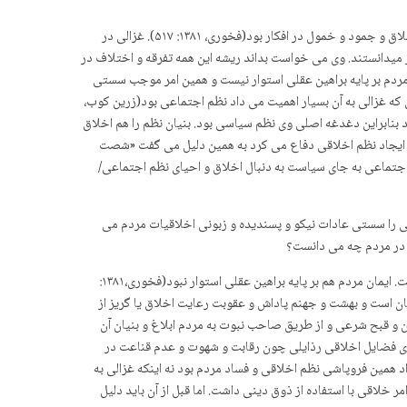
غزالی در نیمه دوم قرن پنجم هجری یعنی در عصر عباسی سوم می زیست. این عصر، عصر انحلال و ضعف سیاسی و نظامی و عصر انحطاط و آشوب دراخلاق و جمود و خمول در افکار بود(فخوری، ۱۳۸۱: ۵۱۷). غزالی در
ی­دانستند. وی می خواست بداند ریشه این همه تفرقه و اختلاف در
ردم بر پایه براهین عقلی استوار نیست و همین امر موجب سستی
ده است. چیزی که غزالی به آن بسیار اهمیت می داد نظم اجتماعی بود(زرین کوب،
 بنابراین دغدغه اصلی وی نظم سیاسی بود. بنیان نظم را هم اخلاق
 و ایجاد نظم اخلاقی دفاع می کرد به همین دلیل می گفت «شصت
 اجتماعی به جای سیاست به دنبال اخلاق و احیای نظم اجتماعی/
عی را سستی عادات نیکو و پسندیده و زبونی اخلاقیات مردم می
 در مردم چه می دانست؟
از نظر غزالی چه بود؟ غزالی به خوبی می دانست رعایت اخلاق توسط مردم به خاطر خود اخلاق نبوده و اخلاق بنیانی عقلانی در اسلام نداشت. ایمان مردم هم بر پایه براهین عقلی استوار نبود(فخوری،۱۳۸۱:
آنان است و بهشت و جهنم پاداش و عقوبت رعایت اخلاق یا گریز از
ن و قبح شرعی و از طریق صاحب نبوت به مردم ابلاغ و بنیان آن
جای فضایل اخلاقی رذایلی چون رقابت و شهوت و عدم قناعت در
همین فروپاشی نظم اخلاقی و فساد مردم بود نه اینکه غزالی به
خلاقی با استفاده از ذوق دینی داشت. اما قبل از آن باید دلیل