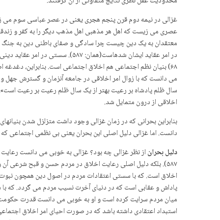
محدودیت عقل نظری نتایج متفاوتی از آن گرفتند.
عصری می زیست که اهل هر مذهبی اهل مذهب دیگر را به کفر و زندقه 
معتقدان به یک دین چیست چرا سادگی و صفای باطنی دین به جنگ و 
در امر عقاید ایشان شده­است(همان
۶۸) بنیان نظم اجتماعی هم اخلاق اجتماعی است. بنابراین، دغدغه 
می دانست که با زوال امر اخلاقی در جامعه آن­زمان و گسترش جهل و
سال ظلم پادشاه بر رعیت بهتر از یک سال ظلم رعیت بر رعیت است». 
اخلاقی از درون متمایل شد.
بنابراین بحرانی که در زمان غزالی وجود داشت متزلزل شدن بنیانها
دانست. اما غزالی دلیل اصلی این بحران یعنی بی نظمی اجتماعی ک
دلیل بحران
۵۸۷). بلکه دلیل اصلی رعایت اخلاق در مردم حسن و قبح شرعی آن 
اخلاق است. که با سستی اعتقادات مردم در اصول دین همچون نبوت و م
پاداش و عقابی است که در دنیای آخرت نسیب مردم می گردد. که با س
میان مردم سرایت کرده است و او به خوبی می دانست قدرت حکومت، در
استبداد اعتقادی داشته باشد که در صورت احیای امر اخلاق اجتماعی ا