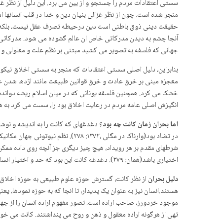
سستی اعتقادات مردم را جستجو و از بین می برد. این دلیل از نظر 
منجر شده است. چون از نظر غزالی بنیان دین و خدا در قلب انسانها اس
جهانی که فلسفه به تصویر می کشید مبتنی بر نظم علت و معلولی و ق
بنابراین، دلیل اصلی سستی اعتقادات که منجر به سستی اخلاق نیکو
معجزه مبنی بر خرق عادت و خرق قوانین طبیعت مانند اژدها شدن عصا
خشک می کرد. همچنین فلسفه یونانی که در میان اسلام ریشه دوانده 
انگیزش اصلی عامه مردم در رعایت اخلاق بود را، سست می کرد به هم
اما بحران زمان کانت چه بود
؟ دغدغه­ای که کانت را به اندیشه و نو
در تضاد بود(وارناک در مگلی ،۳۷۲
شرطهای مقدم بر هر رویداد، هیچ چیز دیگری جز آنچه روی داده ممکن 
اختیاری باشد(همان: ۲۷۹). دغدغه کانت این بود که حد و اختیار انسان و امر اخلاقی که مبتنی بر اختیار انسان و مسئولیت پذیری وی است چگونه با جهانی جور در می آید که داتاً مکانیکی و تابع موجبیت فیزیکی است.
دلیل بحران
از نظر کانت، گسترش حوزه علوم طبیعی به حوزه اخلاق، اخ
تهی از هرگونه اراده معقول و ذهن و روح می پنداشتند. کانت می خوا