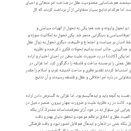
اندیشمند هم شناسایی محدودیت عقل در شناخت امر متعالی و احیای
 اما هرکدام نتایج بسیار متفاوتی از آن برداشت کردند که کل
 دو تحول وارونه و ضد هم؛ یکی به تحول از الهیات سیاسی و
رفان­سیاسی و دین­گرایی منجر شد. یکی تحول به امکانیت سوژه و
سلط انسان بر سیاست و اجتماع و طبیعت، دیگری تحول به زوال عقل
و خداآیینی. جالب است بدانیم تحولات فکری ذکر شده و نظریه
ما یکی (کانت) در رد ضرورت علیت سعی در احیای اختیار و اراده
ل عملی را برجسته ساخت و فلسفه را دگرگون کرد. اما غزالی در
استنباط کردند تقدیر نظری و ساحت اندیشه غرب و اسلام را مقدر
اوتی در باره امر اخلاقی و عقل و فلسفه رسیدند و آن نتایج
ت به آنچه باید و ایده­آلیسم بود. اما غزالی به گسترش دادن اراده
 بود. کانت در رد نظریه علیت و ضرورت جهان بیرون، عنصر دخیل در
رایی این سئوال نه در خود آرای معرفت­شناسانه مشترک آنان بلکه
اکمیت عقل و اخلاق بر نظم موجود و تحقق دنیای بهتر و بافت
ل بلکه حتی در اذهان و ایده­آل هم قابل تصور نبود و بافت فرهنگی