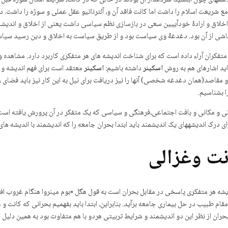
سفه­ای چون ابن­سینا سردمدار آن بودند در حالی که در کانت، شرایط امکان سوژه قبل ا
 شریعت اسلام را داشت اما کانت فاقد آن و، آلترناتیو عقل عملی و سوژه را داشت
ی اخلاق و ارادۀ خودآییین سعی در بازسازی نظم سیاسی داشت یعنی از اخلاق و اندی
ی از آن بود. دغدغۀ وی سیاست بود و از طریق سیاست به اخلاق و دین رسید سیاست
تفکران آراء داده است که برای شناخت اندیشه های هر متفکری کاربرد دارد. مشاهد
اید اشاره­ای هم به روش
اسکینر
داشته باشیم:
اسکینر
معتقد است برای فهم اندیشه و مف
 مقاصد(همان دغدغه شخصی) آنها را نیز دریافت برای نیل به این کار نیز باید فضای ز
ا بشناسیم.
زمانی و مکانی و بافت اجتماعی،فرهنگی و سیاسی که یک متفکر در آن پرورش یافته است 
ی درک اندیشه­های یک اندیشمند باید ابتدا بحران جامعه را که اندیشمند با اندیشه 
نت وغزالی
 اندیشه هر متفکری پاسخی در مقابل بحران است به قول هگل «بوم مینروا هنگام غروب 
ام طبیب در حل بیماری جامعه برآید. بنابراین، ابتدا باید بفهمیم بحرانی که کانت و غز
بحران از نظر این دو اندیشمند و شرایط تربیتی هردو با هم متفاوت بود به همین دلیل