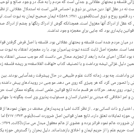
غزالی فلسفه و بحثهای عقلانی و جدلی است که مردم را به شک در وجود صانع و توحی
ت نه در عقل انها. دین مبتنی بر ذوق و احساس قلبی است نه استدلال عقلانی. از نظر و
حقیقت دینی ذوق باطنی است دین درحیطه تصرف عقل نیست، بلکه رد قلمرو روح و ذ
وانین پایداری بود که جایی برای معجزه وجود نداشت.
 در میان مردم شده است فلسفه و بحثهای عقلانی بود. فلسفه با اصل فرض گرفتن قو
 است. معجزه اصل ثابت کننده نبوت پیامبران بود. با رد معجزه، اعتقاد به نبوت 
بود امکان احیای ماده را بعد از تجزیه، محال می دانست که، موجب سستی اعتقاد به
ین دلیل غزالی تیشه برداشت و با تصنیف کتاب «تهافت الفلاسفه» بر ریشه فلسفه زد.
شتن واداشت، چه بود. زمانه کانت علوم طبیعی در حال پیشرفت رعدآسایی بودند. بین ی
۱: ۲۷۸). نظم نیوتونی جهان مکانیکی را تصور می کرد که هر چیزی که روی می دهد، موجبی در رویداد
نبود، روی بدهد. حرکات هر قسم ماده تابع قوانین علمی است، چگونه ممکن است حرکات 
تیار و ذات انسانی بود . از نظر کانت اشیا و پدیدارهای مختف در جهان نمودها از 
هستند.انسان نیز
ست حریم علم را از حریم ایمان و اخلاق بازشناساند. دلیل بحران را گسترش حوزه یک