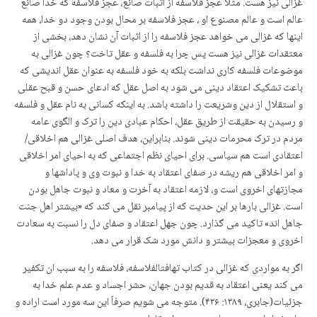
غزالی نیز هست. مثلاً عجز فلاسفه از اثبات صانع، عجز فلاسفه که خدا صانع
عالم است و عالم مصنوع او ، عجز فلاسفه بر محال بودن وجود دو خدا، همه
اینها که غزالی می خواهد عجز فلاسفه را از اثبات آن نشان دهد، بخشی از
معتقدات غزالی نیز هست پس چرا به فلسفه و عقل تاخت؟ چون غزالی به
موضوعات فلسفه کاری نداشت بلکه به خود فلسفه به عنوان عقل اندیشی که
باعث تشکیک اعتقاد دینی می شود به اصل عقل که ادعای حسن و قبح عقلی
و استقلال از دین وشریعت را داشته باشد. به اینکه کسانی به نام عقل و فلسفه
و رسیدن به حقیقت از طریق عقل، احکام عبادی دین را ترک و الگوی عامه
مردم در ترک محرمات دینی شوند. بنابراین، هدف اصلی غزالی هم اخلاقی/
اعتقادی است هم سیاسی. برای احیای نظم اجتماعی که به احیای امر اخلاقی
و امر اخلاقی هم ریشه در صفای اعتقاد به خدا و نبوت وی و پاداشها و
مجازتهای اخروی است و، لازمه اعتقاد به آخرت و معاد و نبوت جاهل بودن
است. غزالی بارها بر این حدیت که از پیامبر نقل می کند که «بیشتر اهل جنت
جاهل اند» تاکید می گذارد. چون جهل اعتقاد و صفای دل را نسبت به سعادت
اخروی و معجزات بیشتر و دانش مورد شک قرار می دهد.
اگر به مواردی که غزالی در کتاب تهافت­الفلاسفه، فلاسفه را به سبب ان تکفیر
می کند یعنی اعتقاد به قدیم بودن جهان، حشر اجساد و عدم علم خدا به
جزئیات(جابری، ۱۳۸۹: ۴۳۶). متوجه می شویم صرفاً این سه مورد است اراده و