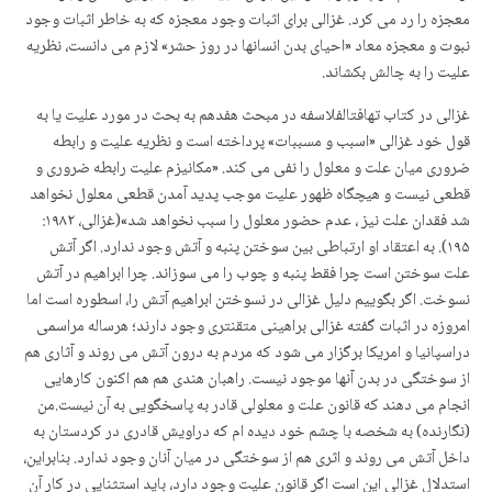
معجزه را رد می کرد. غزالی برای اثبات وجود معجزه که به خاطر اثبات وجود
نبوت و معجزه معاد «احیای بدن انسانها در روز حشر» لازم می دانست، نظریه
علیت را به چالش بکشاند.
غزالی در کتاب تهافت­الفلاسفه در مبحث هفدهم به بحث در مورد علیت یا به
قول خود غزالی «اسبب و مسببات» پرداخته است و نظریه علیت و رابطه
ضروری میان علت و معلول را نفی می کند. «مکانیزم علیت رابطه ضروری و
قطعی نیست و هیچگاه ظهور علیت موجب پدید آمدن قطعی معلول نخواهد
شد فقدان علت نیز ، عدم حضور معلول را سبب نخواهد شد»(غزالی، ۱۹۸۲:
۱۹۵). به اعتقاد او ارتباطی بین سوختن پنبه و آتش وجود ندارد. اگر آتش
علت سوختن است چرا فقط پنبه و چوب را می سوزاند. چرا ابراهیم در آتش
نسوخت. اگر بگوییم دلیل غزالی در نسوختن ابراهیم آتش را، اسطوره است اما
امروزه در اثبات گفته غزالی براهینی متقنتری وجود دارند؛ هرساله مراسمی
دراسپانیا و امریکا برگزار می شود که مردم به درون آتش می روند و آثاری هم
از سوختگی در بدن آنها موجود نیست. راهبان هندی هم هم اکنون کارهایی
انجام می دهند که قانون علت و معلولی قادر به پاسخگویی به آن نیست.من
(نگارنده) به شخصه با چشم خود دیده ام که دراویش قادری در کردستان به
داخل آتش می روند و اثری هم از سوختگی در میان آنان وجود ندارد. بنابراین،
استدلال غزالی این است اگر قانون علیت وجود دارد، باید استثنایی در کار آن