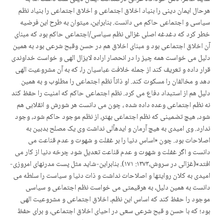
هرحال ایمان دینی را بنیاد اخلاق اجتماعی و اخلاق اجتماعی را بنیاد نظم
سیاسی و اجتماعی حاکم می دانست. بنابراین، می­توان به طرح این فرضیه
خطر کرد که دغدغه اصلی غزالی نظم سیاسی/اجتماعی حاکم بود که مبنای
آن اخلاق اجتماعی بود و مبنای اخلاق هم در حسن وقبح شرعی بود به همین
دلیل می خواست همه چیز را در انحصار اراده لایزال الهی و خواست خداوندی
قرار داده و تعریف کند از جمله خلافت عباسیان را، که به آن مشروعیت الهی
دهد و مخالفان را مسکوت کند. او ذاتاً نظم اجتماعی را مطلوب و به همین
دلیل هم از استبداد دفاع می کرد. نظم اجتماعی حاکم که امنیت را حفظ کند
نه نظم اجتماعی وعده داده شده ، چون می دانست هر شورش و انقلابی هم
شود، هیچ تضمینی که نظم اجتماعی بهتر، از نظم موجود حاکم شود، وجود
ندارد. وی امیدی به هیچ آرمان و ایده­آلی نداشت وی یک مصلح بدبین به
اصلاحات بود. چون «اساس دنیا را بر غفلت و شهوت و عدم قناعت می
دانست و اگر غفلت و شهوت و عدم قناعت تعدیل شود چرخه دنیا از کار می
افتد»(غزالی در سروش،۱۳۷۳: ۱۷۱). بنابراین-شاید مثل پست مدرنهای امروزی-
امیدی به کلان روایتها و اصلاحات نداشت و ذات دنیا و سیاست را سلطه می
دانست به همین دلیل، به هرقیمتی می خواست نظم اجتماعی و سیاسی
موجود را حفظ کند که اساس این نظم، اخلاق اجتماعی و مشروعیت الهی
بود؛ که با حسن و قبح شرعی سعی در احیای اخلاق اجتماعی، و برای حفظ