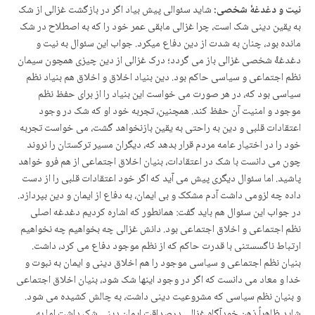
نیت و دغدغۀ شخصی:
شاید سئوالی پیش بیاد اگر در بازگشت غزالی از شک
به یقین دینی شک است، چرا غزالی مابقی عمر خود را که به اصطلاح در شک
مانده بود، چنان به شدت از دین دفاع می­کرد. جواب این سئوال به نیت و
دغدغۀ شخصی غزالی باز می گردد؛ درک غزالی از دین چیزی همچون سیمان
نظم اجتماعی و سیاسی حاکم بود. دین بنیاد اخلاق و اخلاق هم بنیاد نظم
سیاسی بود که، در هر صورت می خواست این بنیاد را از برای حفظ نظم
موجود و امنیت آن حفظ کند. همچنین، تجربه خود او که شک در وجود
اعتقادات قلبی و دین به راحتی به یقین بازنخواهد گشت، می خواست تجربه
خود را در اختیار عامه مردم قرار بدهد که، دیگران مسیر ترکستان را نروند
چون می دانست با شک در اعتقادات، بنیان اخلاق اجتماعی از هم فرو خواهد
پاشید. اما سئوال دیگری پیش می آید که اگر خود اعتقادات قلبی را از دست
داده چه لزومی داشت آدم مشکک و بی ایمان، به دفاع از ایمان و دین بپردازد.
در جواب این سئوال هم باید گفت: همان­طور که اشاره کردیم دغدغه اصلی
نظم اجتماعی و اخلاق اجتماعی بود. دانش غزالی چه بخواهیم چه نخواهیم
ارتباط ناگسستنی با قدرت حاکم که از نظم موجود دفاع می کرد، داشت.
بنیان نظم اجتماعی و سیاسی موجود را هم اخلاق دینی و ایمان به نبوت و
خدا و معاد می دانست که اگر در وجود اینها شک شود، بنیان اخلاق اجتماعی
و بنیان نظم سیاسی که مشروعیت دینی داشت، به چالش کشیده می شود.
شاید ظاهراً ذهن خودآگاه غزالی درصداقت ایمان دینی شک داشت اما به