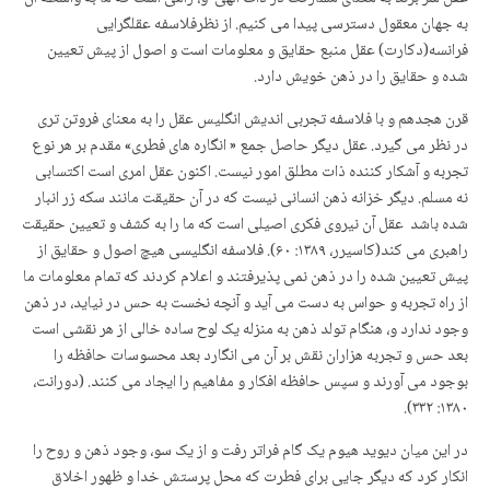
به جهان معقول دسترسی پیدا می کنیم. از نظرفلاسفه عقلگرایی
فرانسه(دکارت) عقل منبع حقایق و معلومات است و اصول از پیش تعیین
شده و حقایق را در ذهن خویش دارد.
قرن هجدهم و با فلاسفه تجربی اندیش انگلیس عقل را به معنای فروتن ­تری
در نظر می گیرد. عقل دیگر حاصل جمع « انگاره های فطری» مقدم بر هر نوع
تجربه و آشکار کننده ذات مطلق امور نیست. اکنون عقل امری است اکتسابی ‌
نه مسلم. دیگر خزانه ذهن انسانی نیست که در آن حقیقت مانند سکه زر انبار
شده باشد ‌ عقل آن نیروی فکری اصیلی است که ما را به کشف و تعیین حقیقت
راهبری می کند(کاسیرر، ۱۳۸۹: ۶۰). فلاسفه انگلیسی هیچ اصول و حقایق از
پیش تعیین شده را در ذهن نمی پذیرفتند و اعلام کردند که تمام معلومات ما
از راه تجربه و حواس به دست می آید و آنچه نخست به حس در نیاید، در ذهن
وجود ندارد و، هنگام تولد ذهن به منزله یک لوح ساده خالی از هر نقشی است
بعد حس و تجربه هزاران نقش بر آن می انگارد بعد محسوسات حافظه را
بوجود می آورند و سپس حافظه افکار و مفاهیم را ایجاد می کنند. (دورانت،
۱۳۸۰: ۳۳۲).
در این میان دیوید هیوم یک گام فراتر رفت و از یک سو، وجود ذهن و روح را
انکار کرد که دیگر جایی برای فطرت که محل پرستش خدا و ظهور اخلاق