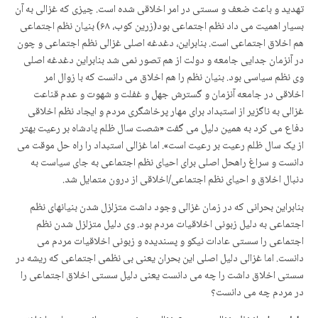
تهدید و باعث ضعف و سستی در امر اخلاقی شده است. چیزی که غزالی به آن
بسیار اهمیت می داد نظم اجتماعی بود(زرین کوب، ۶۸) بنیان نظم اجتماعی
هم اخلاق اجتماعی است. بنابراین، دغدغه اصلی غزالی نظم اجتماعی و چون
در آن­زمان جدایی جامعه و دولت از هم تصور نمی شد بنابراین دغدغه اصلی
وی نظم سیاسی بود. بنیان نظم را هم اخلاق می دانست که با زوال امر
اخلاقی در جامعه آن­زمان و گسترش جهل و غفلت و شهوت و عدم قناعت
غزالی به ناگزیر از استبداد برای مهار پرخاشگری مردم و ایجاد نظم اخلاقی
دفاع می کرد به همین دلیل می گفت «شصت سال ظلم پادشاه بر رعیت بهتر
از یک سال ظلم رعیت بر رعیت است». اما غزالی استبداد را راه حل موقت می
دانست و سراغ راه­حل اصلی برای احیای نظم اجتماعی به جای سیاست به
دنبال اخلاق و احیای نظم اجتماعی/اخلاقی از درون متمایل شد.
بنابراین بحرانی که در زمان غزالی وجود داشت متزلزل شدن بنیانهای نظم
اجتماعی به دلیل زبونی اخلاقیات مردم بود. وی دلیل متزلزل شدن نظم
اجتماعی را سستی عادات نیکو و پسندیده و زبونی اخلاقیات مردم می
دانست. اما غزالی دلیل اصلی این بحران یعنی بی نظمی اجتماعی که ریشه در
سستی اخلاق داشت را چه می دانست یعنی دلیل سستی اخلاق اجتماعی را
در مردم چه می دانست؟