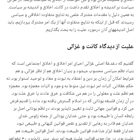
سیاست بر اندیشه و اخلاق تقدم داشت در کانت، اخلاق و اندیشه بر سیاست.
به همین دلیل با مقدمات مشترک علمی به نتایج متفاوت اخلاقی و سیاسی
رسیدند که قبل از اینکه به نتایج متفاوت آنها از یک امر مشترک بپردازیم، باید
اصل اندیشه­های آنان درمورد علیت را به بحث بگذاریم.
علیت از دیدگاه کانت و غزالی
گفتیم که دغدغۀ اصلی غزالی احیای امر اخلاق و اخلاق اجتماعی است که
بنیاد نظم سیاسی محسوب می­شود و بنیان اخلاق هم از نظر غزالی، و هم
شرایط امکان آن­ زمان، بر دین و اعتقاد به نبوت و معاد و توحید استوار بود، نه
حکم عقلانی. اثبات امر نبوت نیز، منوط به وجود و اثبات معجزه بود. معجزه
هم نظم علت و معلولی را در هم می شکافت و خرق عادت یا خرق علت بود.
در آن زمان فلسفه یونانی که در اسلام گسترش یافته بود ماده را قدیم فرض
می کرد و قوانین جهانی ثابت و تغییر ناپذیر بودند در نظم یونانی اصل بر
رابطه انسان با طبیعت بود و حتی خدایان یونانی از جمله زئوس خدای
خدایان هم قادر به رهایی از تقدیر و نقص قوانین کیهانی و طبیعی نبود
خدایان فقط ابزار شناخت قوانین طبیعت بودند. اصل قوانین طبیعت هم
علیت بود. در چارچوب قوانین علیت هیچ امر پیش بینی ناپذیری رخ نخواهد