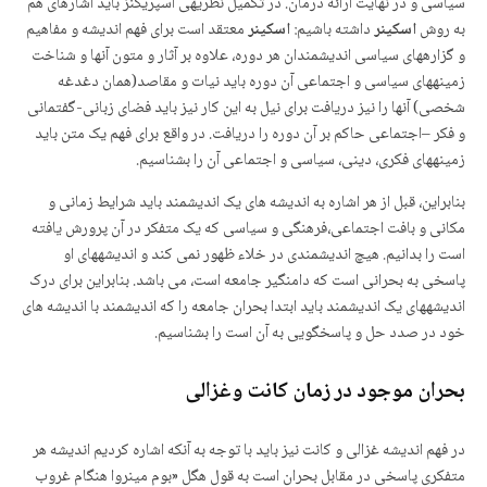
سیاسی و در نهایت ارائه درمان. در تکمیل نظریه­ی اسپریگنز باید اشاره­ای هم
به روش
اسکینر
داشته باشیم:
اسکینر
معتقد است برای فهم اندیشه و مفاهیم
و گزاره­های سیاسی اندیشمندان هر دوره، علاوه بر آثار و متون آنها و شناخت
زمینه­های سیاسی و اجتماعی آن دوره باید نیات و مقاصد(همان دغدغه
شخصی) آنها را نیز دریافت برای نیل به این کار نیز باید فضای زبانی-گفتمانی
و فکر –اجتماعی حاکم بر آن دوره را دریافت. در واقع برای فهم یک متن باید
زمینه­های فکری، دینی، سیاسی و اجتماعی آن را بشناسیم.
بنابراین، قبل از هر اشاره به اندیشه های یک اندیشمند باید شرایط زمانی و
مکانی و بافت اجتماعی،فرهنگی و سیاسی که یک متفکر در آن پرورش یافته
است را بدانیم. هیچ اندیشمندی در خلاء ظهور نمی کند و اندیشه­های او
پاسخی به بحرانی است که دامنگیر جامعه است، می باشد. بنابراین برای درک
اندیشه­های یک اندیشمند باید ابتدا بحران جامعه را که اندیشمند با اندیشه های
خود در صدد حل و پاسخگویی به آن است را بشناسیم.
بحران موجود در زمان کانت وغزالی
در فهم اندیشه غزالی و کانت نیز باید با توجه به آنکه اشاره کردیم اندیشه هر
متفکری پاسخی در مقابل بحران است به قول هگل «بوم مینروا هنگام غروب