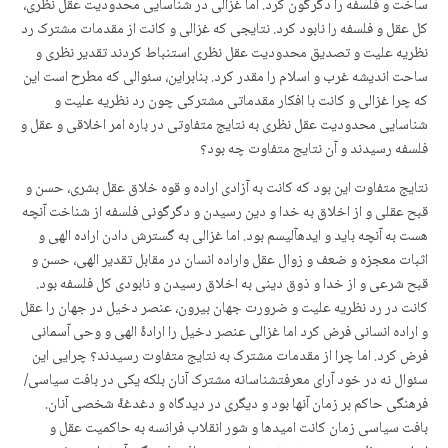
ساخت و فلسفه را دگرگون کرد. اما غزالی در شناسایی محدودیت عقل نظری،
کل عقل و فلسفه را نابود کرد. نتایجی که غزالی و کانت از مقدمات مشترک رد
نظریه علیت و تصدیق محدودیت عقل نظری استنباط کردند تقدیر نظری و
ساحت اندیشه غرب و اسلام را مقدر کرد. بنابراین، سئوالی که مطرح است این
که چرا غزالی و کانت با افکار مقدماتی مشترکی چون رد نظریه علیت و
شناسایی محدودیت عقل نظری به نتایج متفاوتی در باره امر اخلاقی و عقل و
فلسفه رسیدند و آن نتایج متفاوت چه بود؟
نتایج متفاوت این بود که کانت به آزادی اراده و قوه خلاق عقل بشری، حسن و
قبح عقلی و از اخلاق به خدا و دین رسیدن و دگرگونی فلسفه از شناخت آنچه
هست به آنچه باید و ایده­آلیسم بود. اما غزالی به گسترش دادن اراده الهی و
اثبات معجزه و ضعف و زوال عقل واراده انسان در مقابل تقدیر الهی، حسن و
قبح شرعی و از خدا و ذوق دینی به اخلاق رسیدن و نابودی کل فلسفه بود.
کانت در رد نظریه علیت و ضرورت جهان بیرون، عنصر دخیل در جهان را عقل
و اراده انسانی فرض کرد اما غزالی عنصر دخیل را ارادۀ الهی و وحی آسمانی
فرض کرد. اما چرا از مقدمات مشترک به نتایج متفاوت رسیدند؟ چرایی این
سئوال نه در خود آرای معرفت­شناسانه مشترک آنان بلکه یکی در بافت سیاسی/
فرهنگی حاکم بر زمان آنها بود و دیگری در دیدگاه و دغدغۀ شخصی آنان.
بافت سیاسی زمان کانت امیدها و شور انقلاب فرانسه به حاکمیت عقل و