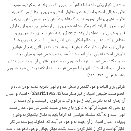
نباشد و تکرار پذیر باشد اما ظاهراً مواردی را که در بالا اشاره کردیم، موید
نظریه غزالی است و اصل علت و معلولی آتش و حریق را ابطال می کند. به
نظر او «هیچ برهانی وجود ندارد که فاعلیت آتش را در تماس آتش و پنبه و
ایجاد حریق اثبات کند، مگر مشاهده حریق پس از تماس این دو و این دلیلی
قوی و عینی نیست»(غزالی،۱۹۸۲: ۱۹۶). رابطه آتش و حریق نه ضروری و
منطقی بلکه متعلق به عالم امکان و تنها انس ذهنی ما است. بنابراین، هدف
غزالی از رد نظریه علیت گسترش قلمرو قدرت و تقدیر الهی به جای قوانین
طبیعی است« قتران‌ میان‌ آنچه‌ عادتاً سبب‌ نامیده‌ می‌شود و میان‌ آنچه‌
مسبب‌ گفته‌ می‌شود در نزد ما ضروری‌ نیست‌ زیرا اقتران‌ آن‌ دو به‌ سبب‌ تقدیر
خدای‌ سبحانه‌ است‌ که‌ آنها را با هم‌ می‌آفریند… نه‌ اینکه‌ در نفس‌ خود ضروری‌
باشد»(غزالی، ۱۳۶۱: ۱۱۴).
غزالی برای اثبات وجود تقدیر و فیض مداوم الهی نظریه قدیم بودن ماده و
خصوصیت طبیعی اشیاء را نیز منکر شد(Sharif,1962,43).« اشیاء و اعیان‌
آن‌ چنان‌ که‌ به‌ نظر می‌آید، از دوام‌ و ثبات‌ برخوردار نیستند و آن‌ دسته‌ از
روابطی‌ که‌ عموماً از آنها به‌ قانون‌ یا رابطه‌ی‌ علیت‌ تعبیر می‌شود همان‌ سنت‌
الهی‌ است‌ و نه‌ آنکه‌ سلسله‌ عواملی‌ که‌ الزاماً باید به‌ دنبال‌ یکدیگر به‌ وقوع‌
پیوندد. اعیان‌ اشیاء از آن‌ جهت‌ به‌ وجود می‌آیند که‌ خداوند پیوسته‌ در کار
خلق‌ آنهاست‌ و اگر از خلق‌ کردن‌ دست‌ بکشد دیگر جهانی‌ وجود نخواهد داشت‌