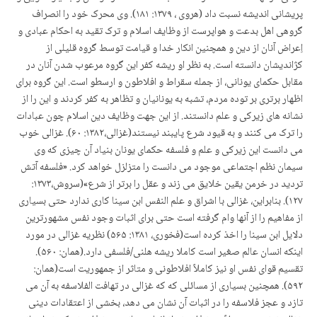
پریشانی اندیشه نسبت داد (هروی ، ۱۳۷۹: ۱۸۱). وی محرک خود را انصراف
گروهی اهل بدعت و هواپرست از وظایف اسلام و ترک تقید به احکام عبادی و
اِعراض آنان از دین و همچنین انکار خدا و قیامت توسط گروه قلیلی از
کژاندیشان دانسته است. به نظر او ریشه کفر این گروه مرعوب شدن آنان در
مقابل حکمای یونانی، از جمله سقراط و افلاطون و ارسطو است. این گروه برای
اظهار برتری بر توده مردم، تشبه به یونانیان و تظاهر به کفر کردند و این را از
نشانه های زیرکی و علم دانستند. از این جهت وظایف دین اسلام چون عبادات
را ترک می کنند و به قیود شرع پای­بند نیستند(غزالی،۱۳۸۲: ۶۰). غزالی خوب
می دانست این زیرکی و علم و فلسفه حکمای یونان بنیاد آن چیزی که وی
سیمان نظم اجتماعی موجود می دانست را متزلزل خواهد کرد. «فلسفه آتش
تردید در خرمن یقین خلایق می زند و عقل را برتر از شرع»(سروش،۱۳۷۳:
۱۲۷). بنابراین، غزالی با اشراق و علم النفس ابن سینا کاری ندارد حتی بسیاری
از مفاهیم را از آنها وام گرفته است حتی برای اثبات وجود نفس مشهورترین
دلایل ابن سینا را اخذ کرده است(فخوری، ۱۳۸۱: ۵۶۵) نظریه غزالی در مورد
اینکه انسان عالم صغیر است کاملا ریشه هلنی/فلسفی دارد.(همان: ۵۶۰).
تقسیم قوای نفس او نیز کاملاً افلاطونی و متاثر از جمهوریت است(همان:
۵۹۲). همچنین بسیاری از مسائلی که که غزالی در تهافت الفلاسفه به آن می
تازد و عجز فلاسفه را در اثبات آن نشان می دهد، بخشی از اعتقادات دینی