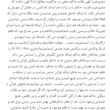
مشروعیت الهی نظام حاکم، سعی در حاکمیت مطلق ارادۀ الهی داشت که
مشروعیت قدرت حاکم را در اراده خدا بداند که کسی در مقابل آن شورش و
اعتراض نکند. نه اینکه عاشق چشم و روی عباسیان باشد بلکه به این دلیل که
فعلاً نظام سیاسی موجود که امنیت را برقرار کرده بود، نظام سنی عباسیان
بود. حمله او به فلسفه هم دلیل دیگری داشت و آن اینکه فلسفه ابن سینا مبنای
تئوریک نظام سیاسی رقیب اسماعیلیه و فاطمیه و حسن صباح بود که نظم
سیاسی حاکم عباسیان سنی را تهدید می کرد. فلسفه ابن سینا پیوندی
ارگانیک با با اسماعیلیه داشت …تهافت الفلاسفه و فصائح الباطنیه، دو نمود
از یک واکنش است، واکنش علیه جنبش اسماعیلیه(جابری، ۱۳۸۹: ۴۳۱-۲). یا
همان مخالفان نظم حاکم. اینکه جابری انگیزش غزالی را سیاسی می داند
درست است برخلاف نظر جابری نه به خاطر تعصب سنی­گری غزالی یا نفرت
تئوریک و عقیدتی وی از شیعی، بلکه به خاطر دغدغه اصلی وی که امنیت و
نظم اجتماعی بود به خاطر اینکه غزالی اساس سیاست و دنیا را سلطه و
ناعدالتی می دانست و هیچ امیدی برای اصلاح دنیا نداشت کمااینکه اصلاح
دنیا را مساوی با نابودی دنیا می دانست. –اینجا می توانیم شباهتهای غزالی با
نیچه و پست مدرنها را دریابیم- اودریافته بود که اگر شورش شود و نظام
دیگری حاکم شود بعد از کُلی کُشت و کُشتار و آشوب و بی نظمی، هیچ
ضمانتی وجود ندارد که، از نظم حاکم فعلی بهتر باشد پس دلیلی برای نقد و
شورش نیست و، بهتر است از نظم موجود و امنیت آن دفاع کنیم. بنابراین،