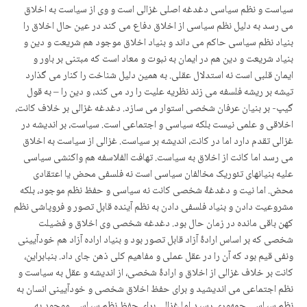
سیاست و نظم سیاسی دغدغه اصلی غزالی است و وی از سیاست به اخلاق
می رسد به دلیل نظم سیاسی از اخلاق دفاع می کند در عین حال اخلاق را
بنیاد نظم سیاسی حاکم می داند و بنیاد اخلاق موجود هم شریعت و دین و
بنیاد شریعت و دین هم در ایمان به نبوت و معاد است که مبتنی بر باور و
ایمان قلبی است نه استدلال عقلی. به همین دلیل شناخت را کنار می گذارد
تیشه بر ریشه فلسفه می زند نظریه علیت را رد می کند، و دین را – به قول
گیپ- بر بنیان عرفان شخصی استوار می سازد. دغدغه غزالی بر خلاف کانت،
اخلاقی و علمی نیست بلکه سیاسی و اجتماعی است. سیاست، بر اندیشه در
غزالی تقدم دارد اما در کانت، اندیشه بر سیاست. غزالی از سیاست به اخلاق
می رسد اما کانت از اخلاق به سیاست. تهافت الفلاسفه هم واکنشی سیاسی
علیه بنیانهای تئوریک مخالفان سیاسی است نه فلسفی محض یا اعتقادی
محض. اما نیت و دغدغۀ شخصی کانت نه سیاسی و حفظ نظم موجود، بلکه
مشروعیت دادن و بنیاد فلسفی دادن به نظم آینده قابل تصور و فروپاشی نظم
کهن باقی مانده در زمان حال بود. دغدغه شخصی وی اخلاق و فضیلت
شخصی که بر اساس ارادۀ آزاد قابل تصور بود و بنیاد اراده آزاد هم خودآیینی
ونفی قیم بود که آن را در عقل عملی و مفاهیم کلی ذهن جای داد. بنبابراین،
کانت بر خلاف غزالی از اخلاق و ارادۀ شخصی، از اندیشه و عقل به سیاست و
نظم اجتماعی می اندیشید و برای حفظ اخلاق شخصی و خودآیینی انسان به
نظم سیاسی جمهوری رسید اما غزالی برای حفظ نظم سیاسی موجود به