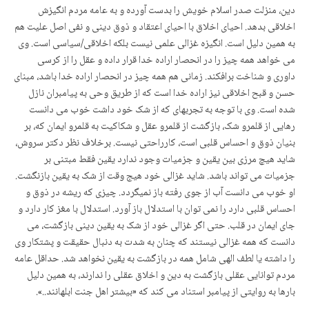
دین، منزلت صدر اسلام خویش را بدست آورده و به عامه مردم انگیزش
اخلاقی بدهد. احیای اخلاق با احیای اعتقاد و ذوق دینی و نفی اصل علیت هم
به همین دلیل است. انگیزه غزالی علمی نیست بلکه اخلاقی/سیاسی است. وی
می خواهد همه چیز را در انحصار اراده خدا قرار داده و عقل را از کرسی
داوری و شناخت برافکند. زمانی هم همه چیز در انحصار اراده خدا باشد، مبنای
حسن و قبح اخلاقی نیز اراده خدا است که از طریق وحی به پیامبران نازل
شده است. وی با توجه به تجربه­ای که از شک خود داشت خوب می دانست
رهایی از قلمرو شک، بازگشت از قلمرو عقل و شکاکیت به قلمرو ایمان که، بر
بنیان ذوق و احساس قلبی است، کارراحتی نیست. برخلاف نظر دکتر سروش،
شاید هیچ مرزی بین یقین و جزمیات وجود ندارد یقین فقط مبتنی بر
جزمیات می تواند باشد. شاید غزالی خود هیج وقت از شک به یقین بازنگشت.
او خوب می دانست آب از جوی رفته باز نمی­گردد. چیزی که ریشه در ذوق و
احساس قلبی دارد را نمی توان با استدلال باز آورد. استدلال با مغز کار دارد و
جای ایمان در قلب. حتی اگر غزالی خود از شک به یقین دینی بازگشت، می
دانست که همه غزالی نیستند که چنان به شدت به دنبال حقیقت و پشتکار وی
را داشته یا لطف الهی شامل همه در بازگشت به یقین نخواهد شد. حداقل عامه
مردم توانایی عقلی بازگشت به دین و اخلاق عقلی را ندارند، به همین دلیل
بارها به روایتی از پیامبر استناد می کند که «بیشتر اهل جنت ابلهانند..».