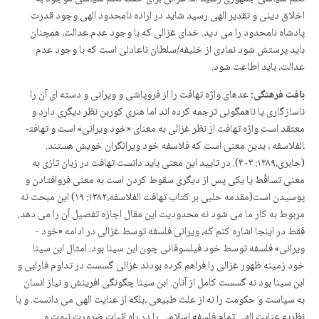
اخلاق دینی و تقدیر الهی رسید شاید در اراده نامحدود الهی وجود قدرت
پادشاه نامحدود را می دید. خدای غزالی که با وجود عدم عدالت، همچنان
باید پرستش شود نمادی از خلیفه/سلطان ناعادلی است که با وجود عدم
عدالت، باید اطاعت شود.
بافت فرهنگی:
عده­ای واژه تهافت را از فروپاشی و ویرانی و دسته ای آن را
ناسازگاری یا ناهمگونی ترجمه کرده اند اما هنری کوربن نظر دیگری دارد و
معتقد است واژه تهافت از نظر غزالی به معنای «خود ویرانی» است و تهافت­
الفلاسفه ، بدین معنی است که فلاسفه خود ویرانگران خویش هستند.
(جابری،۱۳۸۹: ۴۰۳). در تایید این معنی باید دانست تهافت در زبان تازی به
معنی تساقُط یا یکی پس از دیگری سقوط کردن است به معنی فروافتادن و
پوسیدن است(مقدمه حلبی بر کتاب تهافت الفلاسفه،۱۳۸۲: ۱۹) این مبحث نه
مربوط به کار ما می شود نه محدودیت این مقال اجازه تفصیل آن را می دهد.
فقط در اینجا اشاره کنم که، ویرانی فلسفه توسط غزالی در ادامه «خود ­
ویرانی» فلسفه توسط خود فیلسوفانی چون ابن سینا بود. امثال ابن سینا
خود زمینه ظهور غزالی را فراهم کرده بودند غزالی گسست در تداوم فارابی و
ابن سینا بود نه گسست کامل از آنان. ابن سینا چگونگی افرینش و نیاز انسان
به سیاست و حکومت را نه از علت طبیعی ،بلکه از عنایت الهی می دانست. و با
نظریه عنایت الهی تمام فلسفه اسلامی را در راه اثبات ضرورت نبوت و