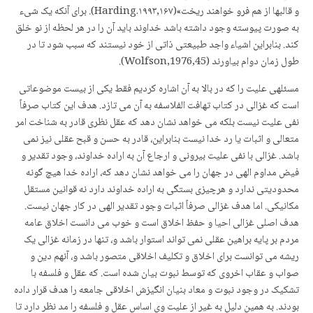
و قالبها از هم‌ فرو خواهند ریخت»(Harding.۱۹۹۳,۱۶۷).‌ برای‌ آنکه‌ یک‌ شی‌ء
به‌ صورت‌ پیوسته‌ وجود داشته‌ باشد خداوند باید آن‌ را در هر لحظه‌ از نو خلق‌
کند. بنابراین‌ اشیاء واجد طبیعتی‌ ذاتی‌ از خود نیستند که‌ سبب‌ شود تا در
طول‌ زمان‌ دوام‌ بیاورند (Wolfson,1976,45).
مسئله­ی علیت را که در بالا به آن اشاره کردیم فقط یکی از بیست موضوعاتی
است که غزالی در کتاب تهافت الفلاسفه به آن می تازد. هدف این کتاب صرفاً
نفی علیت نیست بلکه می خواهد نشان دهد که عقل نظری قادر به شناخت امر
متعالی و اثبات یا رد خدا نیست بنابراین، قادر به حسن و قبح عقلی نیز نمی
باشد. غزالی با نفی علیت بیرونی و ارجاع آن به اراده خداوند، وجود تقدیر و
فیض مداوم الهی در جهان را می خواهد نشان دهد که، اراده خدا هیچ گونه
محدودیتی ندارد و هرچیزی بستگی به اراده خداوند دارد نه قوانین مستقل
مکانیکی. اما هدف غزالی صرفاً اثبات وجود تقدیر الهی در کار جهان نیست.
هدف اصلی غزالی احیا و حفظ اخلاق است و خوب می دانست اخلاق عامه
مردم بر پایه براهین عقلی نمی تواند استوار باشد و، تنها در زمانه غزالی یک
ریشه می توانست برای اخلاق و تکلیف اخلاقی متصور باشد و، آن­هم دین و
صواب و عقاب اخروی که توسط نبوت بیان شده است. که عقل و فلسفه با
تشکیک در وجود نبوت و معاد بنیان انگیزش اخلاقی جامعه را هدف قرار داده
بودند. به همین دلیل به غیر از علیت وی اساس عقل و فلسفه را مد نظر دارد تا