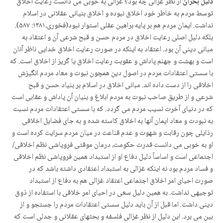
دلیل بحران
از نظر غزالی چه بود؟ غزالی به خوبی می دانست رعایت اخلاق
توسط مردم به خاطر خود اخلاق نبوده و اخلاق بنیانی عقلانی در اسلام
نداشت. ایمان مردم هم بر پایه براهین عقلی استوار نبود(فخوری،۱۳۸۱: ۵۸۷).
بلکه دلیل اصلی رعایت اخلاق در مردم حسن و قبح شرعی آن و اعتقاد به
مبانی دینی آن بود. اعتقاد به اینکه در صورت رعایت اخلاق خدایی ناظر آنان
است و بهشت و جهنم پاداش و عقوبت رعایت اخلاق یا گریز از اخلاق است. که
با سستی اعتقادات مردم در اصول دین همچون نبوت و معاد مردم انگیزش
اخلاقی را از دست داده اند. مبانی اخلاق در اسلام بر بنیاد حسن و قبح
شرعی و از طریق صاحب نبوت به مردم ابلاغ و بنیان آن پاداش و عقابی است
که در دنیای آخرت نسیب مردم می گردد. که با سستی اعتقادات مردم نسبت
به نبودت و معاد ایمان آنها به اخلاق کاسته شده و به جای فضایل اخلاقی
رذایلی چون رقابت و شهوت و عدم قناعت در میان مردم سرایت کرده است و
او به خوبی می دانست قدرت حکومت، درمان موقتی فروپاشی نظم اخلاقی/
اجتماعی است و اساساً دلیل دفاع او از استبداد همین فروپاشی نظم اخلاقی
و فساد مردم بود نه اینکه غزالی به استبداد اعتقادی داشته باشد که در
صورت احیای امر اخلاق اجتماعی اعتقاد غزالی هم به دفاع از استبداد
توجیهی نداشت. به همین دلیل سعی در احیای امر خلاقی با استفاده از ذوق
دینی داشت. اما قبل از آن باید دلیل سستی اعتقادات مردم را جستجو و از
بین می برد. این دلیل از نظر غزالی فلسفه و بحثهای عقلانی و جدلی است که