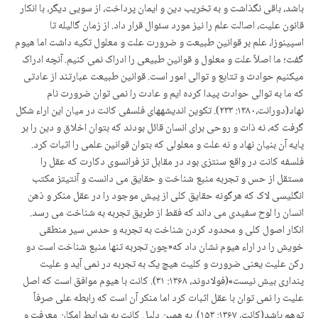
باشد، باقی نگذاشت و به تخریب دین و ایمان پرداخت، از سویی دیگر، با انکار
قانون علیت، اصالت علم را نیز مورد سئوال قرار داد. از زمان گالیله تا
اسپینوزا، علم بر قوانین طبیعت و ضرورت علت و معلول تکیه داشت اما هیوم
گفت؛ ما اصلاً علت و معلول و قوانین طبیعی را ادراک نمی کنیم. آنچه ادراک
می­کنیم حوادث و تتابع و توالی امور است. قوانین طبیعت عبارتند از عادتی
که ما به توالی حوادث پیدا کرده ایم و عادت را نمی توان ضرورت نام
نهاد(دورانت،۱۳۸۰: ۲۳۳). تکوین اندیشه­های فلسفی کانت در میان این اراء شکل
گرفت که، نه ذات و روحی برای انسان قائل بودند که بتوان اخلاق و دین را بر
پایه آن بنیان نهاد و نه علت و معلولی که بتوان قوانین علمی را اثبات کرد.
فلسفه کانت در واقع سنتزی بود در مقابل تز فرانسوی دکارت که عقل را
مستقل از حس و تجربه منبع شناخت و حقایق می دانست و آنتی­تز مکتب
انگلیسی لاک که هرگونه حقایق کلی از پیش موجود را در عقل منکر و ذهن
انسان را لوح سفیدی می داند که فقط از طریق تجربه به شناخت می رسد.
انکار اصول کلی و محدود کردن شناخت به تجربه و حدس سیر منطقی
خویش را در اراء هیوم نشان داد که«چون تجربه تنها منبع شناخت است دو
رکن علیت یعنی ضرورت و کلیت هیچ یک به تجربه در نمی آید و علیت
پنداری بیش نیست»(فولادوند، ۱۳۶۸: ۳۱). کانت با هیوم موافق است که اصل
علیت را نمی توان با عقل اثبات کرد اما منکر آن است که رابطه علی صرفاً
توهم باشد(کانت، ۱۳۶۷: ۱۵۳). به همین دلیل کانت به شرایط امکان معرفت و