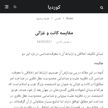
کوردیا
Home
فارسی
فلسفه و تاریخ
مقایسه کانت و غزالی
د. هێرش قادری
·
04/30/2017
مبنای تکلیف اخلاقی و ارتباط آن با معرفت­‌شناسی در نزد این دو
چکیده
آنچه در این مقاله در پی پردازش آن هستیم، ارتباط امر اخلاقی با معرفت
شناسی (رد نظریه علیت و شناسایی محدودیت عقل نظری در شناخت امر
مطلق) در کانت و غزالی به عنوان دو اندیشمند بزرگ غرب و اسلام است که
هرکدام مبنای تحولات فکری گسترده­ای در جهان بعد از خود شدند. هردو
اندیشمند در رد نظریه علیت بیرونی و شناسایی محدودیت عقل نظری در
شناخت امر مطلق، توافق دارند اما نتایج بسیار متفاوتی از آن گرفته‌اند. در
این مقاله سعی در فهم ارتباط استنباط امر اخلاقی از رد نظریه علیت و