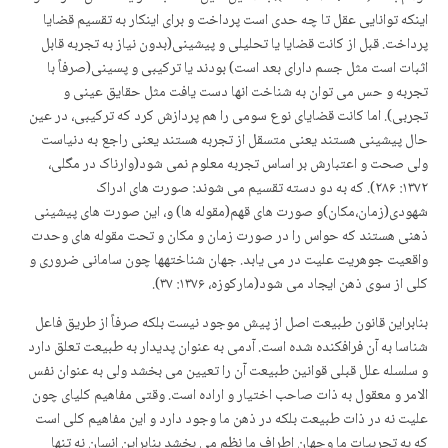
اینکه توانایی عقل تا چه حدی است پرداخت و برای این­کار به تقسیم قضایا
پرداخت. قبل از کانت قضایا یا تحلیلی و پیشینی(بدون نیاز به تجربه قابل
اثبات است مثل جسم دارای بعد است) بودند یا ترکیبی و پسینی(صرفاً با
تجربه و حس می توان به شناخت انها دست یافت مثل حقایق عینی و
تجربی). اما کانت قضایای نوع سومی را هم پردازش کرد که ترکیبی، در عین
حال پیشینی هستند یعنی متسقل از تجربه هستند یعنی راجع به دنیاست
ولی صحت و اعتبارش بر اساس تجربه معلوم نمی شود(وارناک در مگلی،
۱۳۷۲: ۲۸۶). که به دو دسته تقسیم می شوند: صورت های ادراک
شهودی(زمان،مکان)و صورت های قهم(مقوله ها) و، این صورت های پیشینی
ذهنی هستند که حواس را در صورت زمان و مکان و تحت مقوله های وحدت
واقعیت جوهریت علیت در می یابد. جهان شناخته­ها چون سامانی ضروری و
کلی از سوی ذهن ایجاد می شود(مارکوزه، ۱۳۷۶: ۳۷).
بنابراین قانون طبیعت اصل از پیش موجود نیست بلکه صرفاً از طریق فاعل
شناسا به آن فرافکنده شده است. آدمی به عنوان پدیدار به طبیعت تعلق دارد
و سلسله علل قبلی قوانین طبیعت آن را تعیین می بخشد ولی به عنوان نفس
الامر و معقول به ذات صاحب اختیار و اراده است. وقتی مفاهیم کلی­ای چون
علیت نه در ذات طبیعت بلکه در ذهن ما وجود دارد و این مفاهیم کلی است
که به تجربیات ما وجهان اطراف ما نظم می بخشد بنابراین انسان نه تنها