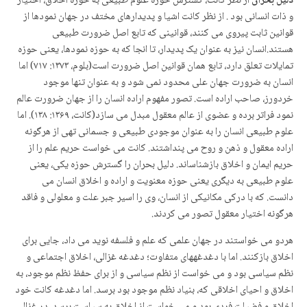
دلیل بحران
از نظر کانت، گسترش حوزه علوم طبیعی به حوزه اخلاق، اختیار
و ذات انسانی بود . از نظر کانت اشیا و پدیدارهای مختف در جهان نمودها از
قوانین ثابت پیروی می کنند، قوانینی که تابع اصل ضرورت طبیعی
هستند.انسان نیز به عنوان یک پدیدار، تا انجا که به حوزه نمودها، یعنی حوزه
تمایلات تعلق دارد، تابع همان قوانین اصل ضرورت است(بلوم، ۱۳۷۳: ۷۱۷) اما
انسان به ضرورت جهان علی محدود نمی شود و به عنوان تنها موجود
خردورز، صاحب اراده است. تصور مفهوم اراده انسان را از جهان ضرورت عالم
نمود فراتر برده و عضوی از عالم معقول مبدل می سازد(کانت، ۱۳۶۹: ۱۳۸). اما
علوم طبیعی انسان را به عنوان موجودی طبیعی و جسمانی تهی از هرگونه
اراده معقول و ذهن و روح می پنداشتند. کانت می خواست حریم علم را از
حریم ایمان و اخلاق بازشناساند. دلیل بحران را گسترش حوزه یکی، یعنی
علوم طبیعی به دیگری یعنی حوزه معنویت و اراده و اخلاق انسان می
دانست. که با درکی مکانیکی از انسان، وی را اسیر جبر علت و معلولی و فاقد
هرگونه اختیار معقول تصور می کردند.
هردو می خواستند در جهان علمی که علم و فلسفه نوید می داد، جایی برای
اخلاق بازکنند. اما با دغدغه­های متفاوت؛ دغدغه غزالی، اخلاق اجتماعی و
نظم سیاسی بود و می خواست از نظم سیاسی و از برای حفظ نظم موجود، به
اخلاق و احیای اخلاقی که، بنیاد نظم موجود بود برسد. اما دغدغه کانت خود
اخلاق و فضیلت فردی بود و می خواست از اخلاق به سیاست برسد. در غزالی