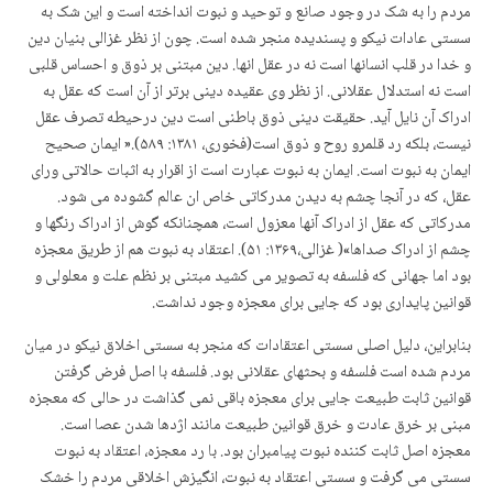
مردم را به شک در وجود صانع و توحید و نبوت انداخته است و این شک به
سستی عادات نیکو و پسندیده منجر شده است. چون از نظر غزالی بنیان دین
و خدا در قلب انسانها است نه در عقل انها. دین مبتنی بر ذوق و احساس قلبی
است نه استدلال عقلانی. از نظر وی عقیده دینی برتر از آن است که عقل به
ادراک آن نایل آید. حقیقت دینی ذوق باطنی است دین درحیطه تصرف عقل
نیست، بلکه رد قلمرو روح و ذوق است(فخوری، ۱۳۸۱: ۵۸۹).« ایمان صحیح
ایمان به نبوت است. ایمان به نبوت عبارت است از اقرار به اثبات حالاتی ورای
عقل، که در آنجا چشم به دیدن مدرکاتی خاص ان عالم گشوده می شود.
مدرکاتی که عقل از ادراک آن­ها معزول است، همچنان­که گوش از ادراک رنگها و
چشم از ادراک صداها»( غزالی،۱۳۶۹: ۵۱). اعتقاد به نبوت هم از طریق معجزه
بود اما جهانی که فلسفه به تصویر می کشید مبتنی بر نظم علت و معلولی و
قوانین پایداری بود که جایی برای معجزه وجود نداشت.
بنابراین، دلیل اصلی سستی اعتقادات که منجر به سستی اخلاق نیکو در میان
مردم شده است فلسفه و بحثهای عقلانی بود. فلسفه با اصل فرض گرفتن
قوانین ثابت طبیعت جایی برای معجزه باقی نمی گذاشت در حالی که معجزه
مبنی بر خرق عادت و خرق قوانین طبیعت مانند اژدها شدن عصا است.
معجزه اصل ثابت کننده نبوت پیامبران بود. با رد معجزه، اعتقاد به نبوت
سستی می گرفت و سستی اعتقاد به نبوت، انگیزش اخلاقی مردم را خشک