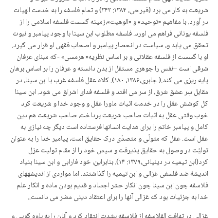
شریعت به کار می برد (فیرحی، ۱۳۸۴: ۳۴۳) و تمام فلسفه را به خدمت الهیات
در آورد. با مفاهیم «توحید» و «الوهیت»،زمینه گسست فلسفه اسلامی را از
فلسفه یونانی فراهم می اورد. فلسفه مطلوب ابن سینا با وجود پیامبر و نبوت
تحقق می یابد و، سیاست در انحصار پیامبر و اصحاب فقهی او قرار می گیرد.
او با گسست از فلسفه عقلانی و بر اساس نظریه« هرمسی» -که مبنای عرفان
شرقی است –نفس را جوهری مستقل از بدن دانسته و عرفان را بر اساس برهان
پایه ریزی می کند.( جابری،۱۳۸۶، ۱۸۰). کلاه عقل فلسفه غرب با ابن سینا، در
مقابل سِر عشق شرق، از سر می افتد و فلسفه فدای اشراق می شود. ابن سینا
کل کوشش عقل را در خدمت اثبات ماورا عقل و وجود خدا و شریعت کرد
خوب وقتی عقل به اثبات صاحب شریعت پرداخت، صاحب شریعت هم دین
کامل و پیامبر خاتم را برای هدایت انسانها فرستاده است دیگر چه نیازی به
عقل است. عقل که متولّی و متصدّی درک حقایق است، پیامبر خدا را به عنوان
تولیّت در وصول به حقایق پذیرفت و سپس خود را از مقام تولیت عزل
کرد(ابن تیمیه در دینیانی،۱۳۷۹: ۱۴). بنابراین، خود فارابی و ابن سینا بنیاد
اندیشۀ ضد فلسفی غزالی و ابن تیمیه را گذاشتند. اما مواردی از اندیشه­های
فلاسفه چون ابن سینا چون انکار حشر اجساد و قدیم بودن ماده و انکار علم
خدا به جزئیات بود که غزالی آنها را برای اعتقاد دینی مضر می دانست..
غزالی در تهافت الفلاسفه از فلاسفه بشدت انتقاد کرد و آنان را به یاوه گویی و