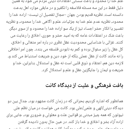
علم خدا را محدود و باعث سستی اعتقادات دینی مردم می شود به همین
دلیل فقط در این سه مسئله فلاسفه را تکفیر و در مابقی موارد اهل بدعت
دانسته است. نظریه قدیم بودن جهان –مجال تفصیل ان نیست- اراده خدا را
محدود، نظریه عدم علم خدا به جزئیات، علم و اگاهی خدا را محدود، و نظریه
تفسیر یا انکار حشر اجساد نیز از یک سو اراده خدا را محدود و از سوی دیگر،
باعث شک در اعتقادات عامه که به امید حشر و حوری، اخلاق را رعایت می
کنند. غزالی با شناسایی محدودیت عقل نظری در باره امر متعالی و اخلاق،
کل عقل را زیر سئوال برده و کمر به نابودی فلسفه می بندد. چون امر اخلاقی
را نه مانند کانت از عقل عملی بلکه از خود دین و شریعت استنباط می کند و،
لازمه دین هم، اعتقاد و ذوق قلبی است نه عقل و استدلال. بنابراین، خدا و
شریعت و ایمان را جایگزین عقل و علم و استدلال کرد.
بافت فرهنگی و علیت از دیدگاه کانت
همان­طور که اشاره کردیم، بحرانی که در زمان کانت مشهود بود، جدال بین دو
دیدگاه دینی/الهی و علمی/علی بود. کانت می خواست در میان نظم علی
نیوتون که همه چیز مبتنی بر قوانین علت و معلولی و ضروری بود، جایی برای
اراده آزاد بشر و اخلاق و خدا باز کند. در عین حال بدون نادیده گرفتن
دستاوردهای علمی و پشت کردن به آنها. کانت همانند دکارت و لایب نیتس و