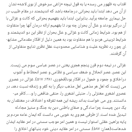
افتاب به ظهور می رسد» یا به قول نیچه «زاغی سرخوش از بوی لاشه» نشان
از آن می دهد ابتدا باید بحرانی درجامعه باشد که اندیشمند در مقام طبیب در
حل بیماری جامعه برآید. بنابراین، ابتدا باید بفهمیم بحرانی که کانت و غزالی با
آن درگیر بودند و علل آن بحران چه بود تا بفهمیم ارائه درمان آنها چرا متفاوت
از هم بود. شرایط زمانی کانت و غزالی و علل بحران از نظر این دو اندیشمند و
شرایط تربیتی هردو با هم متفاوت بود به همین دلیل از افکار مقدماتی مشابه­
ای چون رد نظریه علیت و شناسایی محدودیت عقل نظری نتایج متفاوتی از
آن گرفتند.
غزالی در نیمه دوم قرن پنجم هجری یعنی در عصر عباسی سوم می زیست.
این عصر، عصر انحلال و ضعف سیاسی و نظامی و عصر انحطاط و آشوب
دراخلاق و جمود و خمول در افکار بود(فخوری، ۱۳۸۱: ۵۱۷). غزالی در عصری
می زیست که اهل هر مذهبی اهل مذهب دیگر را به کفر و زندقه نسبت دهد، در
عصری اشعری معتزلی را ، حنبلی اشعری را، حنفی شافعی را و….کافر می­
دانستند. وی می خواست بداند ریشه این همه تفرقه و اختلاف در معتقدان به
یک دین چیست چرا سادگی و صفای باطنی دین به جنگ و ستیز مجادله
تبدیل شده است. از طرفی هم وی به خوبی می دانست که ایمان عامه مردم بر
پایه براهین عقلی استوار نیست و همین امر موجب سستی در امر عقاید ایشان
شده­است(همان: ۵۸۷). سستی در امر عقاید دینی خود بنیانهای اخلاق را