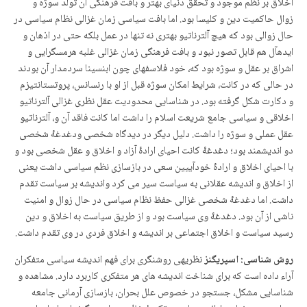
اخلاق بر نظم موجود و تحقق دنیای بهتر و بافت فرهنگی آن تولد سوژه و
زوال حاکمیت دین و کلیسا بود. اما بافت سیاسی زمان غزالی نظام سیاسی در
حال زوالی بود که هیچ آلترناتیو بهتری نه تنها در عمل بلکه حتی در اذهان و
ایده­آل هم قابل تصور نبود و بافت فرهنگی زمان غزالی غلبه هرمس­گرایی و
اشراق بر عقل و سوژه بود که، خود فلاسفه­ای چون ابن­سینا سردمدار آن بودند
در حالی که در کانت، شرایط امکان سوژه قبل از او با رنسانس، پروتستانتیزم
و دکارت شکل گرفته بود. در شناسایی محدودیت عقل نظری غزالی آلترناتیو
اخلاقی و سیاسی جامع شریعت اسلام را داشت اما کانت فاقد آن و، آلترناتیو
عقل عملی و سوژه را داشت. دلیل دیگر در دیدگاه شخصی ودغدغۀ شخصی
دو اندیشمند بود؛ دغدغۀ کانت احیای ارادۀ آزاد و اخلاق و عقل شخصی بود و
با احیای اخلاق و ارادۀ خودآییین سعی در بازسازی نظم سیاسی داشت یعنی
از اخلاق و اندیشه عقلانی به سیاست سیر می کرد واندیشه بر سیاست تقدم
داشت. اما دغدغۀ شخصی غزالی حفظ نظام سیاسی در حال زوال و امنیت
ناشی از آن بود. دغدغۀ وی سیاست بود و از طریق سیاست به اخلاق و دین
رسید سیاست و اخلاق اجتماعی بر اندیشه و اخلاق فردی در وی تقدم داشت.
روش شناسی: اسپریگنز
نظریه­ی روشنگری برای فهم اندیشه سیاسی متفکران
آراء داده است که برای شناخت اندیشه های هر متفکری کاربرد دارد. مشاهده و
شناسایی مشکل، جستجو در خصوص علل بحران، بازسازی آرمانی جامعه