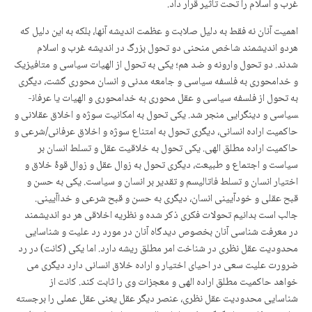
غرب و اسلام را تحت تاثیر قرار داد.
اهمیت آنان نه فقط به دلیل صلابت و عظمت اندیشه آنها، بلکه به این دلیل که
هردو اندیشمند شاخص منحنی دو تحول بزرگ در اندیشه غرب و اسلام
شدند. دو تحول وارونه و ضد هم؛ یکی به تحول از الهیات سیاسی و متافیزیک
و خدامحوری به فلسفه سیاسی و جامعه مدنی و انسان محوری گشت، دیگری
به تحول از فلسفه سیاسی و عقل محوری به خدامحوری و الهیات یا عرفان­
سیاسی و دین­گرایی منجر شد. یکی تحول به امکانیت سوژه و اخلاق عقلانی و
حاکمیت اراده انسانی، دیگری تحول به امتناع سوژه و اخلاق عرفانی/شرعی و
حاکمیت اراده مطلق الهی. یکی تحول به خلاقیت عقل و تسلط انسان بر
سیاست و اجتماع و طبیعت، دیگری تحول به زوال عقل و زوال قوۀ خلاق و
اختیار انسان و تسلط فاتالیسم و تقدیر بر انسان و سیاست. یکی به حسن و
قبح عقلی و خودآیینی انسان، دیگری به حسن و قبح شرعی و خداآیینی.
جالب است بدانیم تحولات فکری ذکر شده و نظریه اخلاقی هر دو اندیشمند
در معرفت شناسی آنان بخصوص دیدگاه آنان در مورد رد علیت و شناسایی
محدودیت عقل نظری در شناخت امر مطلق ریشه دارد. اما یکی (کانت) در رد
ضرورت علیت سعی در احیای اختیار و اراده خلاق انسانی دارد دیگری می
خواهد حاکمیت مطلق اراده الهی و معجزات وی را ثابت کند. کانت از
شناسایی محدودیت عقل نظری، عنصر دیگر عقل یعنی عقل عملی را برجسته