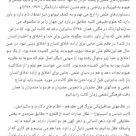
هیوم به فیزیک و ریاضی و علم مدرن احاطه دارد(مگی، ۱۳۷۲: ۲۹۹) و،
دستاوردهای علمی را ارج می نهد و به کشف نیوتون نیز اعتقاد تام دارد و باور
دارد که علوم طبیعی کلیه حقایق در باره این جهان را بر ما مکشوف می
سازند(وارناک در مگلی، همان: ۲۹۵). بنابراین، دغدغه کانت این بود که در این
نظم علی که به آن باور داشت، چگونه جایی برای خدا و اخلاق و اختیار انسان
باز کند؟ در نظم علی جایی برای اراده خلاق انسان و اخلاق دینی نبود در عین
حال هم این نظم علی توسط دیوید هیوم به چالش کشیده شده بود. از یک سو
اخلاق و خدا زیر سئوال رفته بود از سویی دیگر، اصل علم که منوط به نظریه
علیت بود به چالش کشیده شده بود. کانت می خواست هم علم را از شکاکیت
هیوم نجات دهد و هم در دنیای علمی، جایی برای اخلاق و اراده خلاق انسان
باز کند. بنابراین، قبل از پرداختن به نظر کانت در مورد علیت باید اوضاع
علمی و جدالهای عقل مشربان با تجربی مشربان و هردو با متدینان یا همان
بافت فرهنگی/علمی زمان کانت را بدانیم.
در نظام­های متافیزیکی بزرگ قرن هفدهم – نظام های دکارت و مالبرانش ،
لایب نیتس و اسپینوزا – عقل عبارت است از قلمرو « حقایق سرمدی »، یعنی
حقایقی که نزد ذهن انسانی و ذهن الهی هر دو اعتبار دارند. هر آنچه ما به
واسطه عقل بدانیم،‌ به همین دلیل آن را نزد خدا هم می بینیم و هر کاری که از
عقل سر بزند به معنای مشارکت در ذات الهی ‌ و، راهی است که ما به واسطه آن