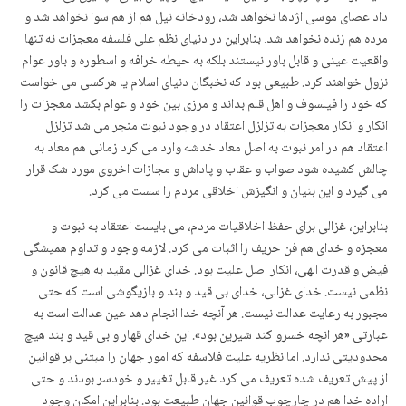
داد عصای موسی اژدها نخواهد شد، رودخانه نیل هم از هم سوا نخواهد شد و
مرده هم زنده نخواهد شد. بنابراین در دنیای نظم علی فلسفه معجزات نه تنها
واقعیت عینی و قابل باور نیستند بلکه به حیطه خرافه و اسطوره و باور عوام
نزول خواهند کرد. طبیعی بود که نخبگان دنیای اسلام یا هرکسی می خواست
که خود را فیلسوف و اهل قلم بداند و مرزی بین خود و عوام بکشد معجزات را
انکار و انکار معجزات به تزلزل اعتقاد در وجود نبوت منجر می شد تزلزل
اعتقاد هم در امر نبوت به اصل معاد خدشه وارد می کرد زمانی هم معاد به
چالش کشیده شود صواب و عقاب و پاداش و مجازات اخروی مورد شک قرار
می گیرد و این بنیان و انگیزش اخلاقی مردم را سست می کرد.
بنابراین، غزالی برای حفظ اخلاقیات مردم، می بایست اعتقاد به نبوت و
معجزه و خدای هم فن حریف را اثبات می کرد. لازمه وجود و تداوم همیشگی
فیض و قدرت الهی، انکار اصل علیت بود. خدای غزالی مقید به هیچ قانون و
نظمی نیست. خدای غزالی، خدای بی قید و بند و بازیگوشی است که حتی
مجبور به رعایت عدالت نیست. هر آن­چه خدا انجام دهد عین عدالت است به
عبارتی «هر انچه خسرو کند شیرین بود». این خدای قهار و بی قید و بند هیچ
محدودیتی ندارد. اما نظریه علیت فلاسفه که امور جهان را مبتنی بر قوانین
از پیش تعریف شده تعریف می کرد غیر قابل تغییر و خودسر بودند و حتی
اراده خدا هم در چارچوب قوانین جهان طبیعت بود. بنابراین امکان وجود