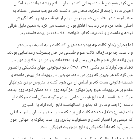
می کرد. همچنین فلسفه یونانی که در میان اسلام ریشه دوانده بود امکان
احیای ماده را بعد از تجزیه، محال می دانست که، موجب سستی اعتقاد به
حشر اجساد در معاد می شد و، ترس مردم از عواقب جهنم را که انگیزش
اصلی عامه مردم در رعایت اخلاق بود را، سست می کرد به همین دلیل غزالی
تیشه برداشت و با تصنیف کتاب «تهافت الفلاسفه» بر ریشه فلسفه زد.
اما بحران زمان کانت چه بود
؟ دغدغه­ای که کانت را به اندیشه و نوشتن
واداشت، چه بود. زمانه کانت علوم طبیعی در حال پیشرفت رعدآسایی بودند.
بین یافته های علوم طبیعی زمان او با معتقدات بنیادی در اخلاق و دین در
تضاد بود(وارناک در مگلی ،۱۳۷۲: ۲۷۸). نظم نیوتونی جهان مکانیکی را تصور
می کرد که هر چیزی که روی می دهد، موجبی در رویدادهای پیش داشته و
همیشه قانونی هست که، بر اساس ان می شود گفت با مفروض بودن شرطهای
مقدم بر هر رویداد، هیچ چیز دیگری جز آنچه روی داده ممکن نبود، روی بدهد.
حرکات هر قسم ماده تابع قوانین علمی است، چگونه ممکن است حرکات ان
دسته از اجسام مادی که بدنهای انسانهاست تابع اراده ازاد یا اختیاری
باشد(همان: ۲۷۹). دغدغه کانت این بود که حد و اختیار انسان و امر اخلاقی
که مبتنی بر اختیار انسان و مسئولیت پذیری وی است چگونه با جهانی جور
در می آید که داتاً مکانیکی و تابع موجبیت فیزیکی است.