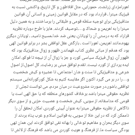
کردەام،بانی نظریه حقوقی دولت نیز هست. اساسا متافیریک, شریعت
اهورامزدای زرتشت، حمورابی، مثل افلاطون و کل تاریخ، واکنشی نسبت به
فیزیک میترا ـ قرارداد بود که در مقابل قوانین زمینی و انسانی آن، قوانین
متافیزیکی برای توجیه سلطه قومی و طبقاتی را برساختند و به همین دلیل
میترا را به اهریمن و ضحاک و…،توصیف کردند. هابز با طرح دوباره نظریه
قراراد کە به درستی آن را لویاتان، یعنی ضد خداـمسیح نامید، ـ لویاتان دیگری
یهوه،مانند اهریمن, اهورا است ـ بازگش عقل توافقی بشر در برابر قوانین الهی
بود که هدفم از مبانی نظری کتاب، فهماندن ظهور و زوال متافیزیک بود که
ظهور آن، زوال فیزیک سیاسی کورد و جز با زوال آن از نیچه تا فوکو، امکان
ایده پردازی از کورد نیست. تقدم توافق مبنی بر رضایت، کل اصول،از اصول
شرعی و متافیزیکی تا سنت و شان اجتماعی، تا عشیره و کیش شخصیت
و…را در بر می گیرد اکنون اگر مقایسه کنیم به شکل کورکورانەایی سیستم
توافقی باشور،در صورت مشروعیت در میان مردم، می توانست تجلی از
نظریه حقوقی میترا باشد برخلاف کشورهای منطقه که یا حق الهی است یا
قومی که متاسفانە، از سویی، کیش شخصت و عصبیت حزبی و از سوی دیگر
نااگاهی از نظریه حقوقی میترا به عنوان آیینی کوردی، امکان تحقق آن را
ناممکن کرد که در این خلا از سویی، به قوانین اسلام و غرب پناه بردند از
سوی دیگر بحران و مفاهیم توخالی را بهانه نفی توافق کردند این، همان تهی
بودگی سیاست ما، از فرهنگ و هویت کوردی می باشد که فرهنگ از لالش تا