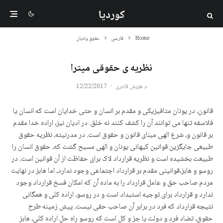
کوردیا
Home
فارسی
حقوق وادیان
نظریه ی حقوقی میترا
د. هێرش قادری
·
12/22/2017
قانون، در یونان متافیزیکی و مقدم بر انسان و حتی خدایان است که انسان یا
فلاسفه تنها می توانند آن را کشف کنند نه خلق. در ادیان نیز، اراده خدا مقدم
بر قانون و، شرع الهی مبنای قانون و حقوق است. در مدرنیته، نظریه حقوق
طبیعی جایگزین قوانین کیهانی یونان و الهی مسیح گشت که، حقوق انسان را
طبیعت بخشیده است و نظریه قرارداد لاک برای حفاظت از آن قوانین است. در
روسو و هابز،قوانینی مقدم بر قرارداد اجتماعی وجود ندارد، اما هابز در نهایت
مردم صاحب حق و عامل قرارداد را به ماده آن که امکان فسخ قرارداد وجود
ندارد و قرارداد برای توجیه استبداد است و در روسو، اراده کلی و همگانی
نتیجه قرارداد که فرد در برابر آن صاحب حقی نیست. پیش زمینه طرح
حقوق، تضاد فرد و دولت یا جز و کل است که روسو راه حل اراده کلی، هابز