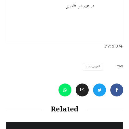
د. هێرش قادری
PV:
5,074
TAGS
هێرش قادری
Related