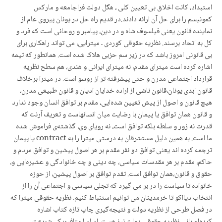
استبداد، کانت اخلاق بی تعیین کلی ، هگل دولت فراجامعه و مارکس
کمونیسم را برای حل آن ارائه دادند.در قدیم راه حل در یونان پیروی عام از
نماینده قانون یعنی فیلسوف شاه و در دین، پیامبر و روحانی است که فرد و
کل به اتحاد برسند. نظریه حقوقی کوردی ـ میترایی، می تواند راهکاری برای
بی قانونی امروز باشد که در زیر سم حزبی هلاک شده است. همانطور که تیمه
اشاره کرده است میترای مقدم، نه میترای ایرانی و هندی، هم سطح نظریه
قرارداد اجتماعی مدرن و حتی پیشرفته تر از روسو است. در میترا برخلاف
قانون ابدی یونان،قانون ناشی از ارادە خدایان ادیان و قانون طبیعی مدرن،
هیچ قانون و اصول از پیش تعیین شدەایی، مقدم بر توافق انسان وجود ندارد
و قانون همان توافق یا پیمان با رضایت میان انسانهاست و تعریف آرنت که
قدرت نه زور و سلطه بلکه توافق است، نه رویای وی، گذشتەی فراموش شده
ما است. به همین دلیل مستشرقان به درستی میترا را به contract یا پیمان
ترجمه کرده اند یعنی توافق دو نفر مقدم بر هر اصول پیشین و توافق مردم و
حاکم، مقدم بر هر مقدسات سیاسی، چه دینی و چه خانوادگی و عشیرەایی و،
حقوق و قانون،همان توافق است. تقدم توافق بر اصول پیشین، از حوزه
خانواده تا سیاست را در بر می گیرد که تجلی سیاسی و اجتماعی آن را از
انتخاب دیااکو تا خرمدینان می توانیم استنباط کنیم. نظریه حقوقی میترا که
در فصل طرحی از نظریه دولت و نتیجەگیری چاپ تازه کتاب اشاره