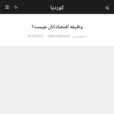
کوردیا
وظیفه اقتصادانان چیست؟
سەرنووسەران - Editorial board
·
01/11/2022