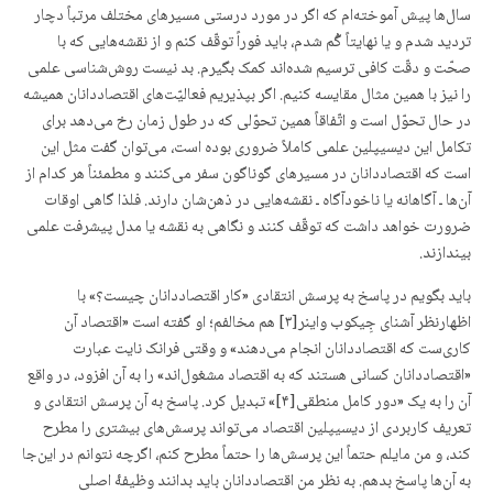
سال‌ها پیش آموخته‌ام که اگر در مورد درستی مسیرهای مختلف مرتباً دچار
تردید شدم و یا نهایتاً گُم شدم، باید فوراً توقّف کنم و از نقشه‌هایی که با
صحّت و دقّت کافی ترسیم شده‌اند کمک بگیرم. بد نیست روش‌شناسی علمی
را نیز با همین مثال مقایسه کنیم. اگر بپذیریم فعالیّت‌های اقتصاددانان همیشه
در حال تحوّل است و اتّفاقاً همین تحوّلی که در طول زمان رخ می‌دهد برای
تکامل این دیسیپلین علمی کاملاً ضروری بوده است، می‌توان گفت مثل این
است که اقتصاددانان در مسیرهای گوناگون سفر می‌کنند و مطمئناً هر کدام از
آن‌ها ـ آگاهانه یا ناخودآگاه ـ نقشه‌هایی در ذهن‌شان دارند. فلذا گاهی اوقات
ضرورت خواهد داشت که توقّف کنند و نگاهی به نقشه یا مدل پیشرفت علمی
بیندازند.
باید بگویم در پاسخ به پرسش انتقادی «کار اقتصاددانان چیست؟» با
اظهارنظر آشنای جِیکوب واینر[۳] هم مخالفم؛ او گفته است «اقتصاد آن
کاری‌ست که اقتصاددانان انجام می‌دهند» و وقتی فرانک نایت عبارت
«اقتصاددانان کسانی هستند که به اقتصاد مشغول‌اند» را به آن افزود، در واقع
آن را به یک «دور کامل منطقی[۴]» تبدیل کرد. پاسخ به آن پرسش انتقادی و
تعریف کاربردی از دیسیپلین اقتصاد می‌تواند پرسش‌های بیشتری را مطرح
کند، و من مایلم حتماً این پرسش‌ها را حتماً مطرح کنم، اگرچه نتوانم در این‌جا
به آن‌ها پاسخ بدهم. به نظر من اقتصاددانان باید بدانند وظیفۀ اصلی