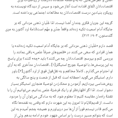
اصلی و گمراهی‌هایی که به واسطۀ استفادۀ نادرست از ریاضیّات برای
اقتصاددانان اتّفاق افتاده است آغاز می‌شود و سپس از دیدگاه نویسنده به
رویکردِ بنیادینِ درست اقتصاددانان به مطالعات اجتماعی پرداخته است.
گرچه این جریان فکری چندان آشنا نیست، امّا غَلَیان ذهنی مردانی که بر
جایگاه آدام اسمیت تکیه زده‌اند واقعاً جدّی و مهّم است(نامۀ لرد آکتون به مری
گلدستون، ۱۹۰۴: ۲۱۲).
قصد دارم «غَلَیان ذهنی مردانی که بر جایگاه آدام اسمیت تکیه زده‌اند» یا
همان افرادی که سعی می‌کنند در «قلمروهای صرفاً علمی» باقی بمانند را
بررسی کنم و بپرسم: اقتصاددانان چه می‌کنند؟ باید «چه» کنند؟ برای پاسخ
به این پرسش‌ها، با توصیۀ جورج استیگلر[۱] ـ اقتصاددان متأخری که به آرای
او احترام می‌گذارم ـ کاملاً مخالفم و به نقل‌قول فوق از لرد آکتون[۲] باور
دارم. استیگلر می‌گوید احمقانه است که قبل از شصت و پنج سالگی به
روش‌شناسی بپردازیم. آزمودن و محک‌زدن توصیۀ هنجاری استیگلر بسیار
دشوار است. امّا اگر اظهارنظر او را یک فرضیّۀ علمی بدانیم، می‌توانیم آن را با
نقشۀ راه‌مان مقایسه کنیم تا معلوم شود که به سادگی می‌توان آن را مردود
دانست. از قدیم‌الایّام تا امروز، به این شهرت دارم که وقتی به نقشه‌ها نگاه
می‌کنم، قادر نیستم فوراً از آن‌ها سر دربیاورم و همیشه چشم اُمیدم به این
است که بتوانم مسیر درست را بر اساس شهود خودم ادامه بدهم. ولی از