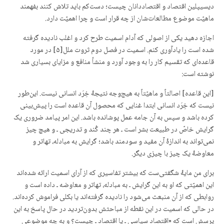
دیسیپلین اقتصاد و اقتصاددانان چیست؛ دست‌کم باید تلاش کنند بفهمند
ماهیّت موضوع مطالعات‌شان از چه قرار است و چرا اهمیّت دارد.
اجازه دهید یکی از اصولی که آدام اسمیت طرح کرد و اغلب نادیده گرفته
شده است را یادآوری کنم. اسمیت در فصل دوم ثروت ملل[۵] در مورد
قاعده‌ای که تقسیم کار را به وجود آورد و منشأ منافع و مزایای بسیاری شد
نوشته است:
[این قاعده] اصالتاً و ماهیّتاً به هیج‌وجه نتیجۀ خِرَد انسانی نیست. این‌طور
نیست که خِرَد انسانی ابتدا غنایی که محصول آن قاعده است را پیش‌بینی
کرده باشد و سپس به آن جامه عمل پوشانده باشد. این امر پیامد ضروری یک
گرایش خاصّ در طبیعت بشر است ـ هر چند کُند و تدریجی ـ و هیچ چیز
نمی‌تواند به اندازۀ آن مفید و سودمند باشد؛ گرایش به مبادله، تهاتر و
معاوضۀ یک چیز با چیزی دیگر.
برای من مایۀ شگفتی‌ست که بیشتر تفاسیری که از آرای اسمیت ارائه شده‌اند
این اهمیّتی که او به این گرایش ـ به مبادله، تهاتر و معاوضه ـ داده است و
روابطی که از آن منبعث می‌شود را نادیده گرفته‌اند یا بکلی فراموش کرده‌اند.
در حالی که اسمیت در این نقطه از مباحثش بدون‌تردید در حال پاسخ به این
پرسش است که «اقتصاد سیاسی ـ یا اقتصاد ـ چیست؟ و به چه موضوعی