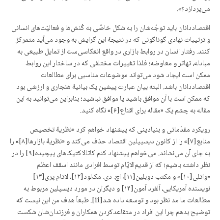
می‌پردازد؟».
اقتصاددانان باید توجّه‌شان را به شکل خاصّی به کُنش‌ها و فعالیّت‌های انسانی
و ترتیبات نهادی گوناگونی که در نتیجۀ این گرایش به وجود می‌آید متمرکز
کنند. رفتار انسان در روابط بازاری در واقع انعکاسی‌ست از تمایل طبیعی به
مبادله، تهاتر و معاوضه؛ فلذا تغییرات مختلفی که در ساختار این روابط
ممکن است ایجاد شود می‌تواند موضوعات مناسبی برای مطالعات
اقتصاددانان باشد. البته بیان عبارت پیشین یک بیانیۀ هنجاری و ارزشی بود
که ممکن است با آن موافق باشید یا موافق نباشید؛ بنابراین می‌توانید به این
مقاله به چشم یک «مقاله برای اقناع[۶]» نگاه کنید.
رویکرد مقدّماتی و بنیادینی که پیشنهاد خواهم کرد «نظریۀ تخصیص
منابع[۷]» را از کانون دیسیپلین اقتصاد حذف می‌کند و «نظریۀ بازارها[۸]» را
به جای آن می‌نشاند. می‌خواهم پیشنهاد کنم کاتالاکتیک‌های پیچیده[۹] را در
نظر داشته باشیم؛ که از قدیم‌الایّام توسط افرادی مانند اسقف اعظم
«واتلی[۱۰]» و مکتب دوبلین[۱۱]، اچ. دی. مک‌لود[۱۲]، لاتام پری[۱۳]
نویسنده آمریکایی، آلفرد آمون[۱۴] و دیگران در مورد دیسپلین مربوط به
مطالعات ما مد نظر بود و توسعه داده شد[ii]. طبعاً هدف من این نیست که
توضیح بدهم چرا این افراد در متقاعدکردن همکاران و فرزندان‌شان شکست