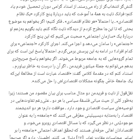
کُنش‌گر انتخاب‌گر از راه می‌رسند، از استاد گرامی دوران تحصیل خودم یاد
کنم؛ فرانک نایت به همۀ ما آموخت که باید دربارۀ پنج کارکرد «یک نظام
اقتصادی» ـ یا احتمالاً «هر نظام اقتصادی» ـ فکر کنیم؛ اگر بخواهم به موضوع
بحثی که تا این‌جا مطرح کردم از دیدگاه نایت نگاه کنم، باید بگویم به‌زعم او
دربارۀ یک «سازمان اجتماعی» صحبت می‌کنیم که این پنج کارکرد
«اجتماعی» را سامان می‌دهد و اجرا می‌کند. اجرای کارکرد «اجتماعی» برای
کدام افراد؟ در ادامه به این پرسش برمی‌گردم. احتمالاً پاسخ این است که برای
تمام گروه‌هایی که به جامعه مربوط می‌شوند. اگر بخواهم پاسخ صریح‌تری
بدهم می‌توانم به جملۀ میلتون فریدمن ـ اگر آن را درست به خاطر بیاورم ـ
استناد کنم که در مقدمۀ کلاس گفت: «اقتصاد عبارت است از مطالعۀ این‌که
یک جامعۀ خاصّ چگونه مشکلات اقتصادی‌اش را حل می‌کند».
نقل‌قول از نایت و فریدمن دو مثال مناسب برای بیان مقصود من هستند؛ زیرا
به‌طور کلی از حیث مبانی فلسفۀ سیاسی با هر دو ـ علی‌رغم تفاوت‌هایی در
توصیه‌های سیاست اقتصادی وجود دارد ـ موافقت دارم؛ هر دو اندیشمند
اقتصاد را به‌مثابه دیسیپلینی معرّفی می‌کنند که «جامعه» را به عنوان
موجودیّتی در نظر می‌گیرد که با مسائل اقتصادی روبرو می‌شود، و
اقتصادانان اهالی حرفه‌ای هستند که تحقّق اهداف احتمالیِ «جامعه» را بر
اساس محاسبات مقادیر نهایی[۱۷] دنبال می‌کنند. اطمینان دارم اگر صریحاً