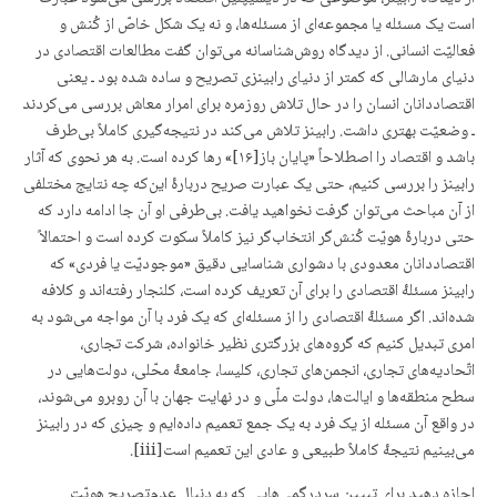
است یک مسئله یا مجموعه‌ای از مسئله‌ها، و نه یک شکل خاصّ از کُنش و
فعالیّت انسانی. از دیدگاه روش‌شناسانه می‌توان گفت مطالعات اقتصادی در
دنیای مارشالی که کمتر از دنیای رابینزی تصریح و ساده شده بود ـ یعنی
اقتصاددانان انسان را در حال تلاش روزمره برای امرار معاش بررسی می‌کردند
ـ وضعیّت بهتری داشت. رابینز تلاش می‌کند در نتیجه‌گیری کاملاً بی‌طرف
باشد و اقتصاد را اصطلاحاً «پایان باز[۱۶]» رها کرده است. به هر نحوی که آثار
رابینز را بررسی کنیم، حتی یک عبارت صریح دربارۀ این‌که چه نتایج مختلفی
از آن مباحث می‌توان گرفت نخواهید یافت. بی‌طرفی او آن جا ادامه دارد که
حتی دربارۀ هویّت کُنش‌گر انتخاب‌گر نیز کاملاً سکوت کرده است و احتمالاً
اقتصاددانان معدودی با دشواری شناسایی دقیق «موجودیّت یا فردی» که
رابینز مسئلۀ اقتصادی را برای آن تعریف کرده است، کلنجار رفته‌اند و کلافه
شده‌اند. اگر مسئلۀ اقتصادی را از مسئله‌ای که یک فرد با آن مواجه می‌شود به
امری تبدیل کنیم که گروه‌های بزرگتری نظیر خانواده، شرکت تجاری،
اتّحادیه‌های تجاری، انجمن‌های تجاری، کلیسا، جامعۀ محّلی، دولت‌هایی در
سطح منطقه‌‌ها و ایالت‌ها، دولت ملّی و در نهایت جهان با آن روبرو می‌شوند،
در واقع آن مسئله از یک فرد به یک جمع تعمیم داده‌ایم و چیزی که در رابینز
می‌بینیم نتیجۀ کاملاً طبیعی و عادی این تعمیم است[iii].
اجازه دهید برای تبیین سردرگمی‌هایی که به دنبال عدم‌تصریح هویّت