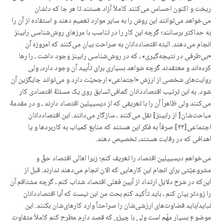
ریخت و اکنون احساس می‌کنند کاملاً آزاد هستند تا هر جا که دلشان
می‌خواهد می‌توانند این روش را به سایر موارد تعمیم دهند و استفاده از آن را
به حداکثر برسانند؛ گرچه این کار را در تناسب با مرزهای روش‌شناسی رابینز
انجام می‌دهند. البته اقتصاددانان به صراحت بیان می‌کنند که امروزه آن
«بی‌طرفی در نتیجه‌گیری» ـ که در روش‌شناسی رابینز وجود داشت ـ را رها
کرده‌اند و معتقدند گرچه شواهد بسیاری برای تأیید آن وجود دارد، ولی
روایت‌های شخصی از ارزش «اجتماعی» ارجحیّت دارد و می‌تواند جایگزین آن
شود. به این ترتیب اقتصاددانان کمافی‌السابق روی یک مسئلۀ اقتصادی کار
می‌کنند ولی ظاهراً آن را با تعریفی که از دیسیپلین اقتصاد دارند ـ و در مقدمۀ
مباحث‌شان[ از رابینز] نقل می‌کنند ـ سازگار می‌دانند. این اقتصاددانان
اجتماعی[۲۳] صرفاً به فکر این هستند که منابع کمیاب به کاربردها و یا
اهدافی که در رقابت هستند، تخصیص دهند.
می‌خواهم دیسیپلین اقتصاد را تعریف کنم؛ زیرا اهالی اقتصاد حقّ و
مشروعیّتی برای انجام این کارهایی که الان انجام می‌دهند ندارند. قبل از
این‌که در شرح دلایل ارتداد از آیین فعلی اقتصاد شتاب کنم ـ گرچه مشتاقم آن
را زودتر بیان کنم ـ باید تأکید کنم بحث من این نیست که آیا اقتصاددانان
نباید/باید قضاوت‌های ارزشی‌شان را صراحتاً وارد کارهای‌شان بکنند. این
موضوع بسیار مهّم است ولی با چیزی که قصد دارم مطرح کنم کاملاً متفاوت