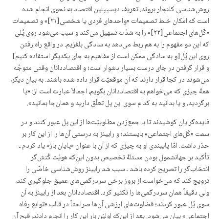
روش‌شناسی کلنجار بروند. تعریف دیسیپلین اقتصاد به نحوی انجام شده
است که امکان خلط تصمیمات «واحدهای فردی یا شخصی[۲۱]» و تصمیمات
«کّل‌های اجتماعی[۲۲]» را به شدّت تسهیل می‌کند و سبب می‌شود روی پُلی
که این دو مفهوم را به هم ربط می‌دهد به سادگی بلغزیم. در واقع راه رفتن
روی این پُل[و به سادگی ممکن است از مفاهیم به جای یکدیگر استفاده کنیم]
و قرار گرفتن در جای درست بسیار دشوار است؛ و اقتصاددانان وقتی متوجّه
می‌شوند در کجا قرار دارند که آن موقعیّت قرار داده شده باشند. به بیان دیگر،
همۀ چیزی که می‌خواهم به اقتصاددانان بگویم، اجمالاً عبارت است از: «یا
برگردید، و یا بدانید به کدام سوی این پل تعلّق دارید و همان‌جا بمانید».
فایده‌گرایان کوشیدند تا با جمع‌زدن مطلوبیّت‌ها از این پل عبور کنند و در
سمت «کّل‌های اجتماعی» بایستند؛ و رابینز به درستی آن‌ها را از این کار بر
حذر داشت. امّا پایبندی او به چیزی که از آن با عنوان «پایان باز» یاد کردم ـ
تأکید بر جهانشمول بودن مسئلۀ تخصیص بدون این‌که هویّت کُنش‌گر
انتخاب‌گر را تصریح کرده باشد ـ سبب شد رابینز روش‌شناسی خاصّی را
ترویج کند که می‌خواست از بروز برخی سردرگمی‌های عمیق جلوگیری کند،
ولی دقیقاً همان سردرگمی‌ها را تکثیر کرد. اقتصاددانان بعد از رابینز به آن
سوی پُل عبور کردند؛ قضاوت‌های ارزشی آن‌ها صراحتاً در قالب «توابع رفاه
اجتماعی» بیان می‌شود. بعد از این‌که اولیّن بار این کار را انجام دادند، قبح آن