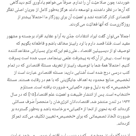
خوردند؛ چون صلاحیّت آن را ندارم. صرفاً می‌خواهم یادآوری کنم دیدگاهی
که آن‌ها در نظر داشتند و توسعه دادند هرگز به‌طور کامل از جریان اصلی تفکّر
اقتصادی کنار گذاشته نشد و اهمیّت آن برای روزگار ما احتمالاً بیشتر از
روزگاری‌ست که آن‎ها فعالیّت می‌کردند.
اجمالاً می‌توان گفت ایراد انتقادات جدّی به آرا و عقاید افراد برجسته و مشهور
مفید است. فلذا قصد دارم با لرد رابینز مخالف باشم و قاطعانه بگویم که
توصیف او از دیسیپلین اقتصاد ـ علی‌رغم این‌که برای بسیارانی متقاعدکننده
بوده است ـ بیش از آن‌که به پیشرفت علمی بینجامد، سبب شده است پسرفت
کنیم. احتمالاً همۀ شما با توصیف رابینز از تعریف مسئلۀ اقتصادی که در تمام
کتب درسی درج شده است آشنایی دارید: مسئله اقتصادی عبارت است از
تخصیص منابع محدود به اهداف جایگزینی که با هم در رقابت هستند. مسئلۀ
«تخصیص» که به دلیل وجود «کمیابی» ضرورت یافته است، مستلزم
«انتخاب» است. پس از انتشار طبیعت و اهمیّت علم اقتصاد[۱۵] که در سال
۱۹۳۲ در لندن منتشر شد، اقتصاددانان انرژی‌شان را منحصراً صَرف مسائلی
کرده‌اند که به نحوی از انحا از «کمیابی» برخاسته باشد و به‌طور گسترده بر
ضرورت اتّخاذ تصمیماتی که برای «تخصیص» تعیین تکلیف می‌کند تمرکز
کرده‌اند.
از دیدگاه رابینز، موضوعی که در دیسیپلین اقتصاد بررسی می‌شود عبارت