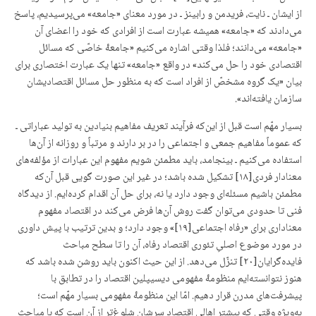
از ایشان ـ نایت، فریدمن و رابینز ـ در مورد معنای «جامعه» می‌پرسیدیم، پاسخ
می‌دادند که «جامعه» همیشه عبارت است از افرادی که خود را اعضای آن
«جامعه» می‌دانند؛ فلذا وقتی اشاره می‌کنیم «جامعۀ خاصّی که مسائل
اقتصادی خود را حل می‌کند» در واقع «جامعه» تنها یک عبارت اختصاری برای
بیان «یک گروه مشخصّ از افراد است که به منظور حل مسائل اقتصادیشان
سازمان یافته‌اند».
بسیار مهّم است قبل از این‌که فرآیند تعریف مفاهیم بنیادین به تولید عباراتی ـ
که عموماً مفاهیم جمعی و اجتماعی را در بر دارند و مرتباً و روزانه از آن‌ها
استفاده می‌کنیم ـ بینجامد، باید مطمئن شویم مفهوم این عبارات از مؤلفه‌های
معنادار فردی[۱۸] تشکیل شده باشد؛ در غیر این صورت گویی قبل آن‌که
مطمئن باشیم مسئله‌ای وجود دارد یا نه، برای حل آن اقدام کرده‌ایم. از دیدگاه
فنی تا حدودی می‌توان گفت روش آن‌ها فرض می‌کند در اقتصاد مفهوم
معناداری برای «رفاه اجتماعی[۱۹]» وجود دارد؛ و بدین ترتیب با پیش‌ داوری
در مورد موضوع اصلیِ تئوری اقتصاد رفاه، آن را تا سطح مباحث
فایده‌گرایان[۲۰] تنزّل می‌دهد. از این حیث اکنون باید روشن شده باشد که
هنوز نتوانسته‌ایم منظومۀ مفهومی دیسیپلین اقتصاد را در تطابق با
پیشرفت‌های مدرن قرار دهیم. امّا این منظومۀ مفهومی بسیار مهّم است؛
به‌ویژه وقتی که بیشتر اهالی اقتصاد سرشان شلوغ‌تر از آن است که با مباحث