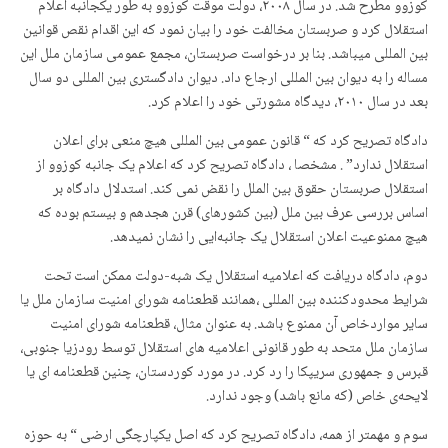
کوزوو مطرح شد. در سال ٢٠٠٨، دولت موقت کوزوو به طور یکجانبه اعلام
استقلال کرد و صربستان مخالفت خود را بیان نمود که این اقدام نقص قوانین
بین المللی میباشد. بنا بر درخواست صربستان، مجمع عمومی سازمان ملل این
مساله را به دیوان بین المللی ارجاع داد. دیوان دادگستری بین المللی دو سال
بعد در سال ٢٠١٠، دیدگاه مشورتی خود را اعلام کرد.
دادگاه تصریح کرد که “ قانون عمومی بین المللی هیچ منعی برای اعلان
استقلال ندارد” . مشخصا ، دادگاه تصریح کرد که اعلام یک جانبه کوزوو از
استقلال صربستان حقوق بین الملل را نقض نمی کند. استدلال دادگاه بر
اساس بررسی عرف بین ملل (بین کشورهای) قرن هجدهم و بیستم بوده که
هیچ ممنوعیت اعلان استقلال یک جانبەایی را نشان نمیدهد.
دوم، دادگاه دریافت که اعلامیه استقلال یک شبه-دولت ممکن است تحت
شرایط محدودکننده بین المللی ،همانند قطعنامه شورای امنیت سازمان ملل یا
سایر مواردخاص آن ممنوع باشد. به عنوان مثال، قطعنامه شورای امنیت
سازمان ملل متحد به طور قانونی اعلامیه های استقلال توسط رودزیا جنوبی،
قبرس و جمهوری سریپکا را رد کرد. در مورد کوردستان، چنین قطعنامه ای یا
لایحەی خاص (که مانع باشد) وجود ندارد.
سوم و مهمتر از همه، دادگاه تصریح کرد که اصل یکپارچگی ارضی “ به حوزه