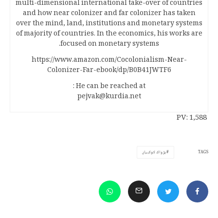
multi-dimensional international take-over of countries
and how near colonizer and far colonizer has taken
over the mind, land, institutions and monetary systems
of majority of countries. In the economics, his works are
focused on monetary systems.
https://www.amazon.com/Cocolonialism-Near-
Colonizer-Far-ebook/dp/B0B41JWTF6
He can be reached at :
pejvak@kurdia.net
PV:
1,588
TAGS
پژواک کوکبیان