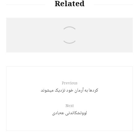
Related
د. هێرش قادری
کورد: کوتولۀ سیاسی و غولهای رویایی
Previous
کردها به آرمان خود نزدیک میشوند
Next
لووتشکاندنی عەبادی