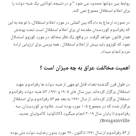
روابط بین دولتها محدود می شود “ و در نتیجه، توانایی یک شبه-دولت را
برای اعلام استقلال ممنوع نمی کند.
در صورت ارجاع به دادگاه بین المللی در مورد اعلام استقلال، با توجه به این
که رفراندوم کوردستان مقدمه ای برای اعلام استقلال است، تحت پوشش
همان قانون خواهد گرفت. در واقع، یک نظر مخالف در مورد کوزوو استدلال
نمود که کوزوو باید پیش از اعلام استقلال ، همه پرسی برای ارزیابی اراده
مردم انجام میداد.
اهمیت مخالفت عراق به چه میزان است ؟
در طول قرن گذشته تعداد قابل توجهی از شبه-دولت ها رفراندوم جهت
استقلال برگزار کردەاند. بین سال های ١٩٠۵ و ١٩٩١، ۵٢ شبه-دولت رفراندوم
استقلال برگزار کردەاند. از سال ١٩٩١ به بعد هم ۵٣ رفراندوم برای استقلال
برگزار شده که در مجموع ١٠۵ مورد بوده است. علاوه بر کوردستان، سه
رفراندوم تا پایان سال ٢٠١٩ انجام میگیرد (کاتالونیا، کالدونیای جدید،
Bougainville).
از ۵٣ رفراندوم از سال ١٩٩١ تاکنون ، ٢۶ مورد بدون رضایت دولت ملی بودە