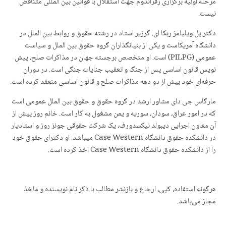
مرحله اولیه برگزاری رفراندوم جهت استقلال با قوانین بین المللی متناقض
نیست.
دکتر پل ویلیامز ربکا ای. گرزیر استاد در رشته حقوق و روابط بین الملل در
دانشگاه آمریکاست و یکی از بنیانگذاران گروه حقوق بین الملل و سیاست
عمومی (PILPG) است. او متخصص برجسته جهان در مذاکرات صلح، پیش
نویس قانون اساسی پس از جنگ و تعقیب جنایات جنگی است. در دوران
حرفەای خود بیش از دو دهه مذاکرات صلح و قانون اساسی منعقد کرده است.
مارگاس جی دای مشاور ارشد در گروه حقوق و حقوق بین الملل عمومی است
که در امور عراق، سودان، سوریه و یمن مشغول به کار است. خانم روز پیش از
آن معاون اجرایی دیبولد نیکسدورف، یک شرکت حقوقی جونز روز و استادیار
در دانشکده حقوق دانشگاه Case Western میباشد. او دکترای حقوق خود
را از دانشکده حقوق دانشگاه Case Western اخذ کردە است.
هرگونه استفاده، کپی، ارجاع و بازنشر مطالب با ذکر نام نویسنده و ماخذ
مجاز می‌باشد.