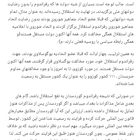
است. جالب توجه است، بسیاری از شبه-دولت ها که رفراندوم را بدون رضایت
دولتهای ملی برگزیدند، در نهایت به استقلال رسیدەاند. به عنوان مثال، تمام
شبه-دولتهایی که قبلا عضو اتحاد جماهیر شوروی بودند بدون رضایت اتحاد
جماهیر شوروی رفراندوم استقلال برگزار کردند و اتحاد شوروی با اعلامیه
های استقلال همگی مخالفت کرد. همه آنها اکنون دولت مستقل هستند(و
همگی رابطه سیاسی با روسیه فعلی دارند-م) .
به همین ترتیب، چهار ایالت که قبلا عضو اتحادیه یوگوسلاوی بودند، جهت
رفراندوم استقلال خود، مورد مخالفت یوگسلاوی قرار گرفتند، همه آنها اکنون
دولت مستقل هستند. در مورد کوزوو، تا به امروز با وجود مخالفتهای مداوم
صربستان ، ١١١ کشور کوزوو را به عنوان یک کشور مستقل به رسمیت
شناختەاند.
در صورتی که نتیجه رفراندوم کوردستان به نفع استقلال باشد، گام های
بعدی شامل مذاکرات با بغداد میباشد و اگر کوردستان پس از مذاکرات هنوز
تمایل به استقلال داشتە باشد، ارزیابی این که آیا کوردستان مطابق معیارهای
قانون بین المللی حرکت کردە و فرایند به رسمیت شناختن این کشور ، توسط
جامعه بین المللی صورت میگیرد. مهم است در نظر داشته باشید که بر خلاف
باور غلط عمومی ، چون کوردستان هنوز طبق این فرایند حرکت می کند، لذا