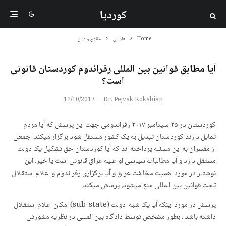
کوردیا
Home
فارسی
حقوق وادیان
آیا مطابق قوانین بین المللی رفراندوم کوردستان قانونی
است؟
12/10/2017
·
Dr. Pejvak Kokabian
کوردستان در ٢۵ سپتامبر ٢٠١٧ رفراندومی جهت این پرسش که آیا مردم
تمایل دارند کوردستان تبدیل به یک کشور مستقل شود برگزار میکند. جمعی
از مفسران به این مسئله پرداخته اند که آیا کوردستان حق تشکیل یک دولت
مستقل دارد و آیا مطالبات سیاسی او علیه عراق قانونی است یا خیر. این
نوشتار در مورد اهمیت مخالفت عراق و آیا برگزاری رفراندوم و اعلام استقلال
تحت قوانین بین المللی منع میشود، پرسش میکند.
پرسش در مورد اینکه آیا یک شبه-دولت (sub-state) امکان اعلام استقلال
داشتە باشد ، بطور مشخص توسط دادگاه بین المللی در نظریه مشورتی