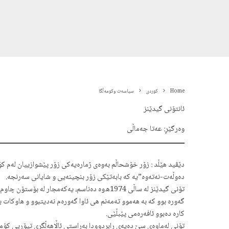
Home
کوردی
سیاسەت وکومەڵگا
ئانتۆنی گیدێنز
وەرگێڕ: عەتا جەماڵی
ده‌وڵه‌ت-نه‌ته‌وه‌‌”یه‌‌ كه‌‌ بابه‌‌تێكی زۆر بنچینه‌‌یی و شایانی سه‌‌رنجه‌.
تۆنی گیدێنز له‌‌ ساڵی 1974ه‌وه‌ ده‌ناسم، یه‌‌كه‌
گه‌‌وره‌ بوو كه‌‌ به‌‌ هه‌موو ته‌‌مه‌‌نم هی ئاوا گه‌‌وره‌م نه‌‌دیتبوو و ها
كاره‌ ده‌بوو ئافه‌ره‌می پێبڵێی.
تۆنی له‌‌ماوه‌ی سێ ده‌یه‌‌ی رابردوودا به‌‌ڕاستی ئاڵاهه‌ڵگری تیۆریی كۆمه‌‌ڵا