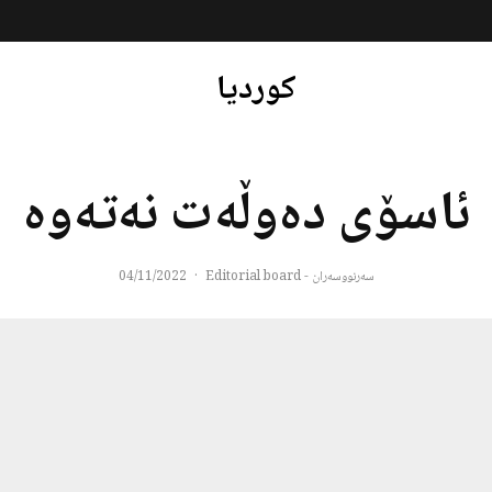
کوردیا
ئاسۆی ده‌وڵه‌ت نه‌ته‌وه‌
سەرنووسەران - Editorial board
·
04/11/2022