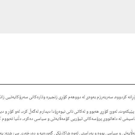
‌مجار له‌‌ بۆستۆن چاوم پێیكه‌‌وت، له‌‌وێ كۆڕی هه‌بوو و له‌‌كاتی نانی نیوه‌ڕۆدا دیدارم له‌‌گه‌‌ڵ كرد،
وكات باسیشی له‌‌ داهاتووی پرۆسه‌‌كانی تیۆریی كۆمه‌‌ڵایه‌‌تی و سیاسی ده‌كرد، دڵنیا نه‌‌بووم
یه‌‌تی و سیاسی بووه‌ و به‌‌ڕاستی ئه‌وه‌ شاكارێكی گه‌‌وره‌یه‌‌ و ده‌رخه‌‌ری سێ شته‌‌: یه‌‌كه‌