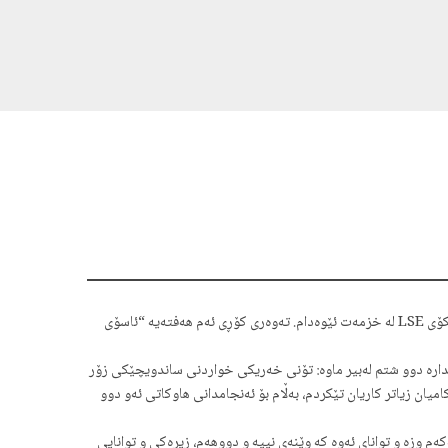
دێڤید هێڵد : زۆر خۆشحاڵم به‌وه‌ی ژماره‌یه‌‌كی زۆر پێشوازییان له‌‌م كۆڕانه‌‌ كردووه‌، سه‌‌ربه‌‌رزم به‌وه‌ی له‌‌ دووهه‌م كۆڕی زنجیره‌ وتاره‌كانی سه‌‌رۆكایه‌‌تیی زانكۆی LSE له‌‌ خزمه‌‌ت ئێوه‌دام. ته‌وه‌ری كۆڕی ئه‌‌م هه‌فته‌‌یه‌‌ “ئاسۆی
 له‌‌و كۆڕ و دیداره‌ دوو شتم له‌‌بیر ماوه‌: تۆنی خه‌‌ریكی خواردنی ساندویچێكی زۆر
 كامیان زیاتر كاریان تێكردم، به‌‌ڵام بۆ ئه‌‌نجامدانی هاوكاتی ئه‌‌و دوو
‌م وزه‌ و توانای ئه‌وه‌ كه‌‌ وێنه‌‌ی نییه‌‌ و دووهه‌م، زیره‌كی و توانایی